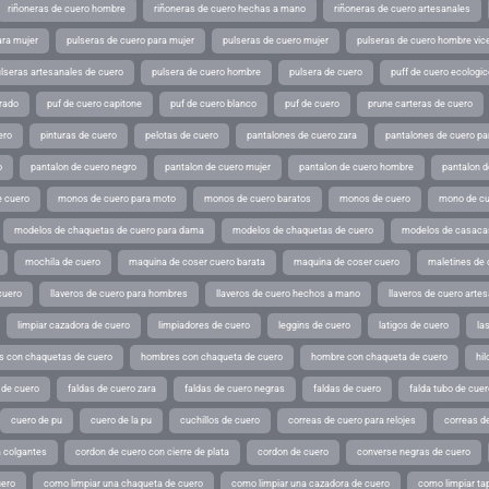
riñoneras de cuero hombre
riñoneras de cuero hechas a mano
riñoneras de cuero artesanales
ara mujer
pulseras de cuero para mujer
pulseras de cuero mujer
pulseras de cuero hombre vic
lseras artesanales de cuero
pulsera de cuero hombre
pulsera de cuero
puff de cuero ecologic
rado
puf de cuero capitone
puf de cuero blanco
puf de cuero
prune carteras de cuero
ero
pinturas de cuero
pelotas de cuero
pantalones de cuero zara
pantalones de cuero p
o
pantalon de cuero negro
pantalon de cuero mujer
pantalon de cuero hombre
pantalon d
 cuero
monos de cuero para moto
monos de cuero baratos
monos de cuero
mono de cu
modelos de chaquetas de cuero para dama
modelos de chaquetas de cuero
modelos de casaca
mochila de cuero
maquina de coser cuero barata
maquina de coser cuero
maletines de 
cuero
llaveros de cuero para hombres
llaveros de cuero hechos a mano
llaveros de cuero arte
limpiar cazadora de cuero
limpiadores de cuero
leggins de cuero
latigos de cuero
la
 con chaquetas de cuero
hombres con chaqueta de cuero
hombre con chaqueta de cuero
hil
 de cuero
faldas de cuero zara
faldas de cuero negras
faldas de cuero
falda tubo de cuer
cuero de pu
cuero de la pu
cuchillos de cuero
correas de cuero para relojes
correas de
a colgantes
cordon de cuero con cierre de plata
cordon de cuero
converse negras de cuero
uero
como limpiar una chaqueta de cuero
como limpiar una cazadora de cuero
como limpiar ta