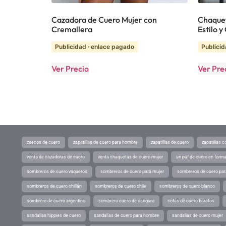
Cazadora de Cuero Mujer con
Chaquet
Cremallera
Estilo 
Publicidad · enlace pagado
Publicid
Ver Precio
Ver Pre
zuecos de cuero
zapatillas de cuero para hombre
zapatillas de cuero
zapatillas 
venta de cazadoras de cuero
venta chaquetas de cuero mujer
un puf de cuero en form
sombreros de cuero vaqueros
sombreros de cuero para mujer
sombreros de cuero pa
sombreros de cuero chillán
sombreros de cuero chile
sombreros de cuero blanco
sombrero de cuero argentino
sombrero cuero de canguro
sofas de cuero baratos
sandalias hippies de cuero
sandalias de cuero para hombre
sandalias de cuero mujer