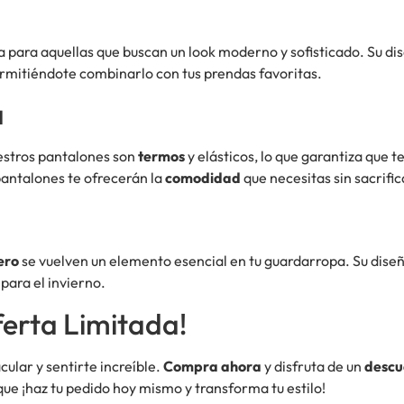
a para aquellas que buscan un look moderno y sofisticado. Su dise
ermitiéndote combinarlo con tus prendas favoritas.
a
uestros pantalones son
termos
y elásticos, lo que garantiza que t
pantalones te ofrecerán la
comodidad
que necesitas sin sacrifica
ero
se vuelven un elemento esencial en tu guardarropa. Su dise
 para el invierno.
erta Limitada!
cular y sentirte increíble.
Compra ahora
y disfruta de un
descu
 que ¡haz tu pedido hoy mismo y transforma tu estilo!