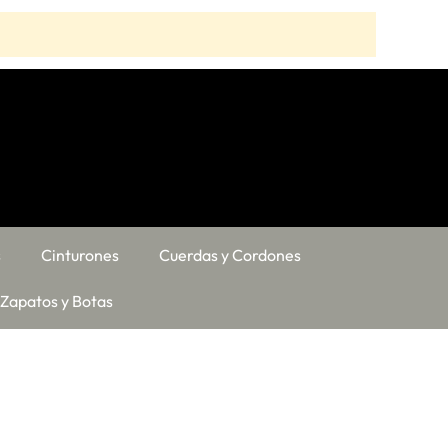
s
Cinturones
Cuerdas y Cordones
Zapatos y Botas