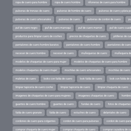
ropa de cuero para hombre
ropa de cuero hombre
riñoneras de cuero para hombre
pulseras de trenzas de cuero
pulseras de hombre de cuero
pulseras de cuero y plata p
pulseras de cuero artesanales
pulseras de cuero
pulseras de cordon de cuero
pu
puf de cuero negro
puf de cuero marroqui
puf de cuero marron
puf de cuero cuad
productos para limpiar cuero de coches
precios de chaquetas de cuero
pitilleras de cu
pantalones de cuero hombre baratos
pantalones de cuero hombre
pantalones de cuer
neceser de cuero hombre
neceser de cuero
muñequeras de cuero
muñequera de
modelos de chaquetas de cuero para mujer
modelos de chaquetas de cuero para hombre
modelos chaquetas de cuero mujer
mochilas de cuero artesanales
mochilas de cuero
maletas de cuero
looks con falda de cuero
look falda de cuero
look con falda de 
limpiar tapiceria de cuero coche
limpiar tapiceria de cuero
limpiar chaqueta de cuero
imagenes de chaquetas de cuero para mujeres
imagenes chaquetas de cuero
hombres
guantes de cuero hombre
guantes de cuero
fundas de cuero
fotos de chaquetas
falda de cuero granate
falda de cuero
estuches de cuero
delantales de cuero
cordones de cuero para colgantes
cordon de cuero para pulseras
cordon de cuero par
comprar chaqueta de cuero mujer
comprar chaqueta de cuero
comprar cazadora de c