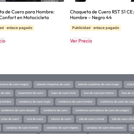
a de Cuero para Hombre:
Chaqueta de Cuero RST S1 CE
y Confort en Motocicleta
Hombre – Negro 44
ad · enlace pagado
Publicidad · enlace pagado
cio
Ver Precio
converse de cuero negras
zalando chaquetas de cuero
zalando cazadoras de cuero mujer
volan
a de cubo
tratamiento de cuero
trajes de cuero moto
tiras de cuero por metros
tiras de c
ra hombre
sombreros de cuero mujer
sombreros de cuero hombre
sombreros de cuero de car
sombreros de cuero amazon
sombreros de cuero
sombreros australianos de cuero de canguro
sofas de cuero
sofa de cuero
sillones de cuero
silla de cuero y metal
silla de cuero ofic
sandalias de cuero hombre
sandalias de cuero hippies
sandalias de cuero artesanales
s