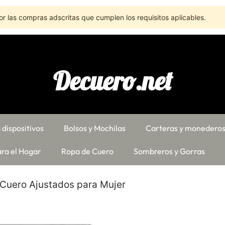
r las compras adscritas que cumplen los requisitos aplicables.
Decuero.net
 dispositivos
Bolsos y Mochilas
Carteras y monedero
ra el Hogar
Ropa de Cuero
Sombreros y Gorras
 Cuero Ajustados para Mujer