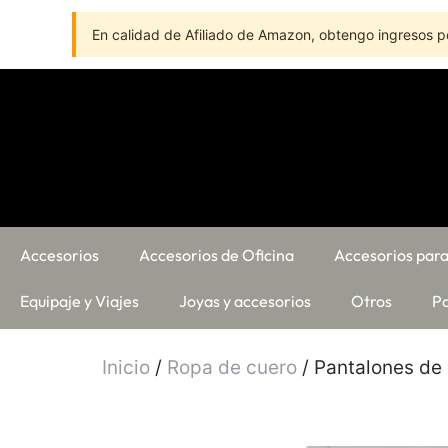
En calidad de Afiliado de Amazon, obtengo ingresos po
Accesorios
Accesorios de Oficina
Accesorios para
Equipaje y Viajes
Joyas y accesorios
Otros
Pa
Inicio
/
Ropa de cuero
/ Pantalones de