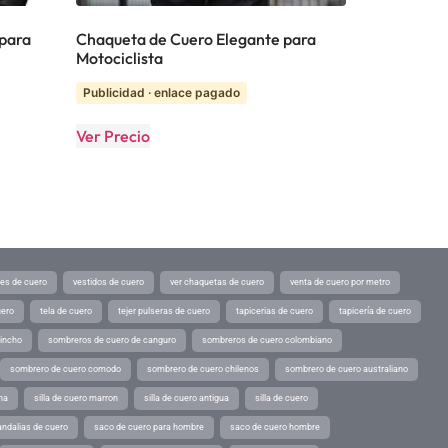
 para
Chaqueta de Cuero Elegante para
Motociclista
Publicidad · enlace pagado
Ver Precio
tes de cuero
vestidos de cuero
ver chaquetas de cuero
venta de cuero por metro
uero
tela de cuero
tejer pulseras de cuero
tapicerias de cuero
tapicería de cuero
pincho
sombreros de cuero de canguro
sombreros de cuero colombiano
sombrero de cuero comodo
sombrero de cuero chilenos
sombrero de cuero australiano
ina
silla de cuero marron
silla de cuero antigua
silla de cuero
andalias de cuero
saco de cuero para hombre
saco de cuero hombre