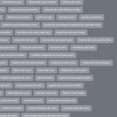
riñoneras de cuero
riñonera de cuero hombre
riñonera de cuero
eroy
pulseras de cuero hombre
pulseras de cuero hechas a mano
o
puff de cuero baratos
puff cuero gris
puff baul cuero
puf de cuero precio
productos para limpieza de cuero
productos para limpiar la tapiceria de cuero del coche
ara hombre
pantalones de cuero mujer zara
pantalones de cuero mujer
e cuero
neceseres de cuero
neceser de cuero para mujer
neceser de cuero para hombre
ero para moto
mono de cuero moto
mono de cuero
monederos de cuero
s de cuero para hombre
modelos chaquetas de cuero para mujer
cuero
maletas de cuero para hombre
maletas de cuero moto
maletas de cuero antiguas
sanales
llaveros de cuero
llavero de cuero
limpieza de cuero coche
s mejores chaquetas de cuero
jaket de cuero
jackets de cuero para hombre
o de cuero
hacer pulseras de cuero
guantes de cuero para hombre
o
falda negra de cuero
falda de cuero zara
falda de cuero negra
 cuero para reloj
correas de cuero
correa de cuero para reloj
converse de cuero
compro chaqueta de cuero
comprar chupa de cuero
pizados de cuero
como limpiar tapiceria de cuero del coche