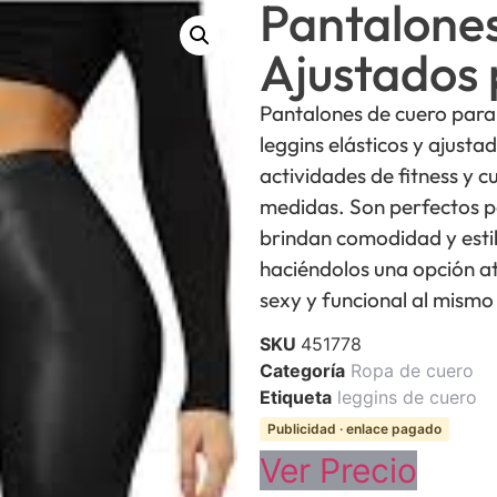
Pantalone
Ajustados 
Pantalones de cuero para
leggins elásticos y ajusta
actividades de fitness y 
medidas. Son perfectos pa
brindan comodidad y estilo
haciéndolos una opción at
sexy y funcional al mismo
SKU
451778
Categoría
Ropa de cuero
Etiqueta
leggins de cuero
Publicidad · enlace pagado
Ver Precio