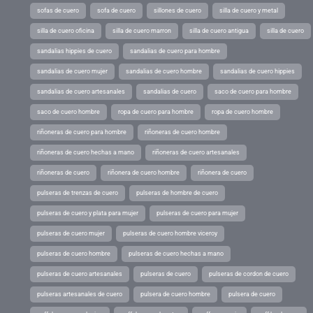
sofas de cuero
sofa de cuero
sillones de cuero
silla de cuero y metal
silla de cuero oficina
silla de cuero marron
silla de cuero antigua
silla de cuero
sandalias hippies de cuero
sandalias de cuero para hombre
sandalias de cuero mujer
sandalias de cuero hombre
sandalias de cuero hippies
sandalias de cuero artesanales
sandalias de cuero
saco de cuero para hombre
saco de cuero hombre
ropa de cuero para hombre
ropa de cuero hombre
riñoneras de cuero para hombre
riñoneras de cuero hombre
riñoneras de cuero hechas a mano
riñoneras de cuero artesanales
riñoneras de cuero
riñonera de cuero hombre
riñonera de cuero
pulseras de trenzas de cuero
pulseras de hombre de cuero
pulseras de cuero y plata para mujer
pulseras de cuero para mujer
pulseras de cuero mujer
pulseras de cuero hombre viceroy
pulseras de cuero hombre
pulseras de cuero hechas a mano
pulseras de cuero artesanales
pulseras de cuero
pulseras de cordon de cuero
pulseras artesanales de cuero
pulsera de cuero hombre
pulsera de cuero