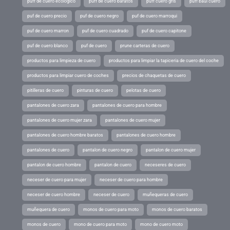
puff de cuero ecologico
puff de cuero baratos
puff cuero gris
puff baul cuero
puf de cuero precio
puf de cuero negro
puf de cuero marroqui
puf de cuero marron
puf de cuero cuadrado
puf de cuero capitone
puf de cuero blanco
puf de cuero
prune carteras de cuero
productos para limpieza de cuero
productos para limpiar la tapiceria de cuero del coche
productos para limpiar cuero de coches
precios de chaquetas de cuero
pitilleras de cuero
pinturas de cuero
pelotas de cuero
pantalones de cuero zara
pantalones de cuero para hombre
pantalones de cuero mujer zara
pantalones de cuero mujer
pantalones de cuero hombre baratos
pantalones de cuero hombre
pantalones de cuero
pantalon de cuero negro
pantalon de cuero mujer
pantalon de cuero hombre
pantalon de cuero
neceseres de cuero
neceser de cuero para mujer
neceser de cuero para hombre
neceser de cuero hombre
neceser de cuero
muñequeras de cuero
muñequera de cuero
monos de cuero para moto
monos de cuero baratos
monos de cuero
mono de cuero para moto
mono de cuero moto