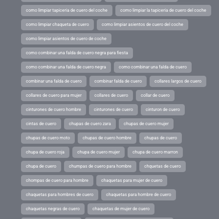
como limpiar tapiceria de cuero del coche
como limpiar la tapiceria de cuero del coche
como limpiar chaqueta de cuero
como limpiar asientos de cuero del coche
como limpiar asientos de cuero de coche
como combinar una falda de cuero negra para fiesta
como combinar una falda de cuero negra
como combinar una falda de cuero
combinar una falda de cuero
combinar falda de cuero
collares largos de cuero
collares de cuero para mujer
collares de cuero
collar de cuero
cinturones de cuero hombre
cinturones de cuero
cinturon de cuero
cintas de cuero
chupas de cuero zara
chupas de cuero mujer
chupas de cuero moto
chupas de cuero hombre
chupas de cuero
chupa de cuero roja
chupa de cuero mujer
chupa de cuero marron
chupa de cuero
chumpas de cuero para hombre
chquetas de cuero
chompas de cuero para hombre
chaquetas para mujer de cuero
chaquetas para hombres de cuero
chaquetas para hombre de cuero
chaquetas negras de cuero
chaquetas de mujer de cuero