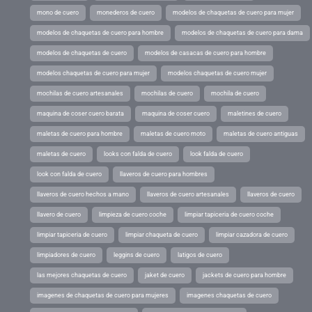
mono de cuero
monederos de cuero
modelos de chaquetas de cuero para mujer
modelos de chaquetas de cuero para hombre
modelos de chaquetas de cuero para dama
modelos de chaquetas de cuero
modelos de casacas de cuero para hombre
modelos chaquetas de cuero para mujer
modelos chaquetas de cuero mujer
mochilas de cuero artesanales
mochilas de cuero
mochila de cuero
maquina de coser cuero barata
maquina de coser cuero
maletines de cuero
maletas de cuero para hombre
maletas de cuero moto
maletas de cuero antiguas
maletas de cuero
looks con falda de cuero
look falda de cuero
look con falda de cuero
llaveros de cuero para hombres
llaveros de cuero hechos a mano
llaveros de cuero artesanales
llaveros de cuero
llavero de cuero
limpieza de cuero coche
limpiar tapiceria de cuero coche
limpiar tapiceria de cuero
limpiar chaqueta de cuero
limpiar cazadora de cuero
limpiadores de cuero
leggins de cuero
latigos de cuero
las mejores chaquetas de cuero
jaket de cuero
jackets de cuero para hombre
imagenes de chaquetas de cuero para mujeres
imagenes chaquetas de cuero