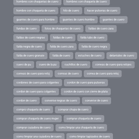
hombres con chaquetas de cuero
hombres con chaqueta de cuero
hombre con chaqueta de cuero
hilo de cuero
hacer pulseras de cuero
guantes de cuero para hombre
guantes de cuero hombre
guantes de cuero
fundas de cuero
fotos de chaquetas de cuero
faldas de cuero zara
faldas de cuero negras
faldas de cuero
falda tubo de cuero
falda negra de cuero
falda de cuero zara
falda de cuero negra
falda de cuero granate
falda de cuero
estuches de cuero
delantales de cuero
cuero de pu
cuero de la pu
cuchillos de cuero
correas de cuero para relojes
correas de cuero para reloj
correas de cuero
correa de cuero para reloj
cordones de cuero para colgantes
cordon de cuero para pulseras
cordon de cuero para colgantes
cordon de cuero con cierre de plata
cordon de cuero
converse negras de cuero
converse de cuero
compro chaqueta de cuero
comprar chupa de cuero
comprar chaqueta de cuero mujer
comprar chaqueta de cuero
comprar cazadora de cuero
como limpiar una chaqueta de cuero
como limpiar una cazadora de cuero
como limpiar tapizados de cuero