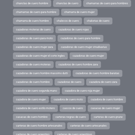
chanclas de cuero hombre
chanclas de cuero
chamarras de cuero para hombres
chamarras de cuero para hombre
chamarra de cuero mujer
chamarra de cuero hombre
chalecos de cuero
chaketas de cuero
cazadoras moteras de cuero
cazadoras de cuero rojas
cazadoras de cuero para moto
cazadoras de cuero para hombre
cazadoras de cuero mujer zara
cazadoras de cuero mujer stradivarius
cazadoras de cuero mujer el corte ingles
cazadoras de cuero mujer
cazadoras de cuero moteras
cazadoras de cuero hombre zara
cazadoras de cuero hombre massimo dutti
cazadoras de cuero hombre baratas
cazadoras de cuero hombre
cazadoras de cuero
cazadora de cuero zara
cazadora de cuero segunda mano
cazadora de cuero roja mujer
cazadora de cuero mujer
cazadora de cuero moto
cazadora de cuero hombre
cazadora de cuero estilo motero
cascos de cuero
casacas de cuero mujer
casacas de cuero hombre
carteras negras de cuero
carteras de cuero prune
carteras de cuero hombre artesanales
carteras de cuero artesanales
carteras de cuero argentino
carteras de cuero argentinas