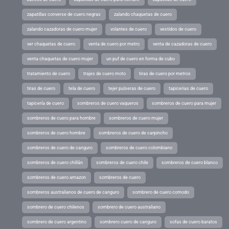
zapatillas converse de cuero negras
zalando chaquetas de cuero
zalando cazadoras de cuero mujer
volantes de cuero
vestidos de cuero
ver chaquetas de cuero
venta de cuero por metro
venta de cazadoras de cuero
venta chaquetas de cuero mujer
un puf de cuero en forma de cubo
tratamiento de cuero
trajes de cuero moto
tiras de cuero por metros
tiras de cuero
tela de cuero
tejer pulseras de cuero
tapicerias de cuero
tapicería de cuero
sombreros de cuero vaqueros
sombreros de cuero para mujer
sombreros de cuero para hombre
sombreros de cuero mujer
sombreros de cuero hombre
sombreros de cuero de carpincho
sombreros de cuero de canguro
sombreros de cuero colombiano
sombreros de cuero chillán
sombreros de cuero chile
sombreros de cuero blanco
sombreros de cuero amazon
sombreros de cuero
sombreros australianos de cuero de canguro
sombrero de cuero comodo
sombrero de cuero chilenos
sombrero de cuero australiano
sombrero de cuero argentino
sombrero cuero de canguro
sofas de cuero baratos