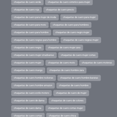
chaquetas de cuero verde
chaquetas de cuero sintetico para mujer
chaquetas de cuero roja
chaquetas de cuero precio
chaquetas de cuero para mujer de moda
chaquetas de cuero para mujer
chaquetas de cuero para moto
chaquetas de cuero para hombres
chaquetas de cuero para hombre
chaquetas de cuero negro mujer
chaquetas de cuero negras para hombre
chaquetas de cuero negras mujer
chaquetas de cuero negra
chaquetas de cuero mujer zara
chaquetas de cuero mujer stradivarius
chaquetas de cuero mujer cortas
chaquetas de cuero mujer
chaquetas de cuero moto
chaquetas de cuero moteras
chaquetas de cuero mango
chaquetas de cuero hombre zara
chaquetas de cuero hombre rockeras
chaquetas de cuero hombre baratas
chaquetas de cuero hombre amazon
chaquetas de cuero hombre
chaquetas de cuero estilo motero
chaquetas de cuero de mujer
chaquetas de cuero de dama
chaquetas de cuero de colores
chaquetas de cuero dama
chaquetas de cuero cortas mujer
chaquetas de cuero cortas
chaquetas de cuero chica