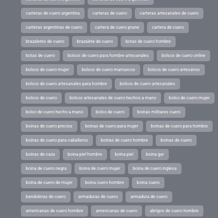
carteras de cuero argentina
carteras de cuero
carteras artesanales de cuero
carteras argentinas de cuero
cartera de cuero prune
cartera de cuero
brazaletes de cuero
brazalete de cuero
botas de cuero hombre
botas de cuero
bolsos de cuero para hombre artesanales
bolsos de cuero online
bolsos de cuero mujer
bolsos de cuero marruecos
bolsos de cuero artesanos
bolsos de cuero artesanales para hombre
bolsos de cuero artesanales
bolsos de cuero
bolsos artesanales de cuero hechos a mano
bolso de cuero mujer
bolso de cuero hecho a mano
bolso de cuero
boinas militares cuero
boinas de cuero precios
boinas de cuero para mujer
boinas de cuero para hombre
boinas de cuero para caballeros
boinas de cuero hombre
boinas de cuero
boinas de caza
boina piel hombre
boina piel
boina gar
boina de cuero negra
boina de cuero mujer
boina de cuero inglesa
boina de cuero de mujer
boina cuero hombre
boina cuero
bandoleras de cuero
armaduras de cuero
armadura de cuero
americanas de cuero hombre
americanas de cuero
abrigos de cuero hombre