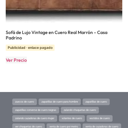
Sofá de Lujo Vintage en Cuero Real Marrón – Casa
Padrino
Publicidad · enlace pagado
Ver Precio
zuecos de cuero
zapatillas de cuero para hombre
zapatillas de cuero
zapatillas converse de cuero negras
zalando chaquetas de cuero
zalando cazadoras de cuero mujer
volantes de cuero
vestidos de cuero
ver chaquetas de cuero
venta de cuero por metro
venta de cazadoras de cuero