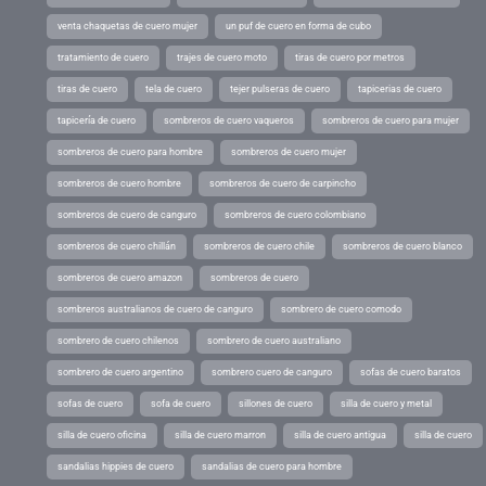
venta chaquetas de cuero mujer
un puf de cuero en forma de cubo
tratamiento de cuero
trajes de cuero moto
tiras de cuero por metros
tiras de cuero
tela de cuero
tejer pulseras de cuero
tapicerias de cuero
tapicería de cuero
sombreros de cuero vaqueros
sombreros de cuero para mujer
sombreros de cuero para hombre
sombreros de cuero mujer
sombreros de cuero hombre
sombreros de cuero de carpincho
sombreros de cuero de canguro
sombreros de cuero colombiano
sombreros de cuero chillán
sombreros de cuero chile
sombreros de cuero blanco
sombreros de cuero amazon
sombreros de cuero
sombreros australianos de cuero de canguro
sombrero de cuero comodo
sombrero de cuero chilenos
sombrero de cuero australiano
sombrero de cuero argentino
sombrero cuero de canguro
sofas de cuero baratos
sofas de cuero
sofa de cuero
sillones de cuero
silla de cuero y metal
silla de cuero oficina
silla de cuero marron
silla de cuero antigua
silla de cuero
sandalias hippies de cuero
sandalias de cuero para hombre