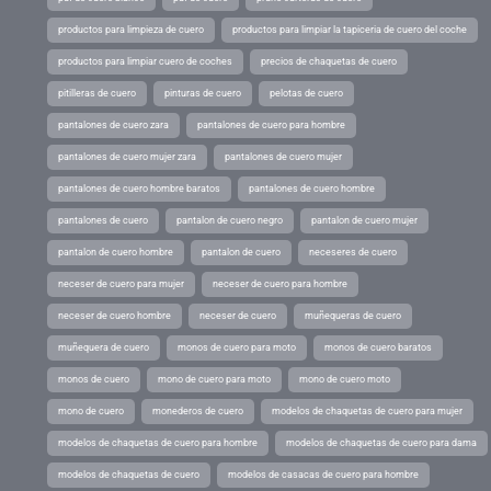
productos para limpieza de cuero
productos para limpiar la tapiceria de cuero del coche
productos para limpiar cuero de coches
precios de chaquetas de cuero
pitilleras de cuero
pinturas de cuero
pelotas de cuero
pantalones de cuero zara
pantalones de cuero para hombre
pantalones de cuero mujer zara
pantalones de cuero mujer
pantalones de cuero hombre baratos
pantalones de cuero hombre
pantalones de cuero
pantalon de cuero negro
pantalon de cuero mujer
pantalon de cuero hombre
pantalon de cuero
neceseres de cuero
neceser de cuero para mujer
neceser de cuero para hombre
neceser de cuero hombre
neceser de cuero
muñequeras de cuero
muñequera de cuero
monos de cuero para moto
monos de cuero baratos
monos de cuero
mono de cuero para moto
mono de cuero moto
mono de cuero
monederos de cuero
modelos de chaquetas de cuero para mujer
modelos de chaquetas de cuero para hombre
modelos de chaquetas de cuero para dama
modelos de chaquetas de cuero
modelos de casacas de cuero para hombre