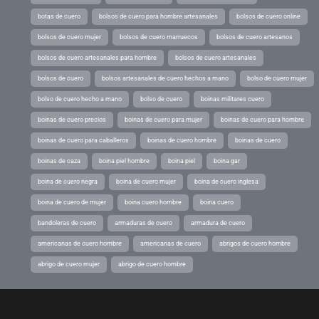
botas de cuero
bolsos de cuero para hombre artesanales
bolsos de cuero online
bolsos de cuero mujer
bolsos de cuero marruecos
bolsos de cuero artesanos
bolsos de cuero artesanales para hombre
bolsos de cuero artesanales
bolsos de cuero
bolsos artesanales de cuero hechos a mano
bolso de cuero mujer
bolso de cuero hecho a mano
bolso de cuero
boinas militares cuero
boinas de cuero precios
boinas de cuero para mujer
boinas de cuero para hombre
boinas de cuero para caballeros
boinas de cuero hombre
boinas de cuero
boinas de caza
boina piel hombre
boina piel
boina gar
boina de cuero negra
boina de cuero mujer
boina de cuero inglesa
boina de cuero de mujer
boina cuero hombre
boina cuero
bandoleras de cuero
armaduras de cuero
armadura de cuero
americanas de cuero hombre
americanas de cuero
abrigos de cuero hombre
abrigo de cuero mujer
abrigo de cuero hombre