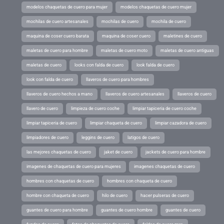
modelos chaquetas de cuero para mujer
modelos chaquetas de cuero mujer
mochilas de cuero artesanales
mochilas de cuero
mochila de cuero
maquina de coser cuero barata
maquina de coser cuero
maletines de cuero
maletas de cuero para hombre
maletas de cuero moto
maletas de cuero antiguas
maletas de cuero
looks con falda de cuero
look falda de cuero
look con falda de cuero
llaveros de cuero para hombres
llaveros de cuero hechos a mano
llaveros de cuero artesanales
llaveros de cuero
llavero de cuero
limpieza de cuero coche
limpiar tapiceria de cuero coche
limpiar tapiceria de cuero
limpiar chaqueta de cuero
limpiar cazadora de cuero
limpiadores de cuero
leggins de cuero
latigos de cuero
las mejores chaquetas de cuero
jaket de cuero
jackets de cuero para hombre
imagenes de chaquetas de cuero para mujeres
imagenes chaquetas de cuero
hombres con chaquetas de cuero
hombres con chaqueta de cuero
hombre con chaqueta de cuero
hilo de cuero
hacer pulseras de cuero
guantes de cuero para hombre
guantes de cuero hombre
guantes de cuero