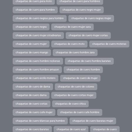
chaquetas de cuero para moto
chaquetas de cuero para hombres
chaquetas de cuero para hombre
chaquetas de cuero negro mujer
chaquetas de cuero negras para hombre
chaquetas de cuero negras mujer
chaquetas de cuero negra
chaquetas de cuero mujer zara
chaquetas de cuero mujer stradivarius
chaquetas de cuero mujer cortas
chaquetas de cuero mujer
chaquetas de cuero moto
chaquetas de cuero moteras
chaquetas de cuero mango
chaquetas de cuero hombre zara
chaquetas de cuero hombre rockeras
chaquetas de cuero hombre baratas
chaquetas de cuero hombre amazon
chaquetas de cuero hombre
chaquetas de cuero estilo motero
chaquetas de cuero de mujer
chaquetas de cuero de dama
chaquetas de cuero de colores
chaquetas de cuero dama
chaquetas de cuero cortas mujer
chaquetas de cuero cortas
chaquetas de cuero chica
chaquetas de cuero cafe mujer
chaquetas de cuero cafe hombre
chaquetas de cuero blancas para hombre
chaquetas de cuero baratas mujer
chaquetas de cuero baratas
chaquetas de cuero azul
chaquetas de cuero