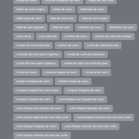
fundas de cuero
fotos de chaquetas de cuero
faldas de cuero zara
faldas de cuero negras
faldas de cuero
falda tubo de cuero
falda negra de cuero
falda de cuero zara
falda de cuero negra
falda de cuero granate
falda de cuero
estuches de cuero
delantales de cuero
cuero de pu
cuero de la pu
cuchillos de cuero
correas de cuero para relojes
correas de cuero para reloj
correas de cuero
correa de cuero para reloj
cordones de cuero para colgantes
cordon de cuero para pulseras
cordon de cuero para colgantes
cordon de cuero con cierre de plata
cordon de cuero
converse negras de cuero
converse de cuero
compro chaqueta de cuero
comprar chupa de cuero
comprar chaqueta de cuero mujer
comprar chaqueta de cuero
comprar cazadora de cuero
como limpiar una chaqueta de cuero
como limpiar una cazadora de cuero
como limpiar tapizados de cuero
como limpiar tapiceria de cuero del coche
como limpiar la tapiceria de cuero del coche
como limpiar chaqueta de cuero
como limpiar asientos de cuero del coche
como limpiar asientos de cuero de coche