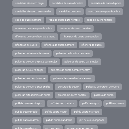
sandalias de cuero mujer
sandalias de cuero hombre
sandalias de cuero hippies
sandalias de cuero artesanales
sandalias de cuero
saco de cuero para hombre
saco de cuero hombre
ropa de cuero para hombre
ropa de cuero hombre
riñoneras de cuero para hombre
riñoneras de cuero hombre
riñoneras de cuero hechas a mano
riñoneras de cuero artesanales
riñoneras de cuero
riñonera de cuero hombre
riñonera de cuero
pulseras de trenzas de cuero
pulseras de hombre de cuero
pulseras de cuero y plata para mujer
pulseras de cuero para mujer
pulseras de cuero mujer
pulseras de cuero hombre viceroy
pulseras de cuero hombre
pulseras de cuero hechas a mano
pulseras de cuero artesanales
pulseras de cuero
pulseras de cordon de cuero
pulseras artesanales de cuero
pulsera de cuero hombre
pulsera de cuero
puff de cuero ecologico
puff de cuero baratos
puff cuero gris
puff baul cuero
puf de cuero precio
puf de cuero negro
puf de cuero marroqui
puf de cuero marron
puf de cuero cuadrado
puf de cuero capitone
puf de cuero blanco
puf de cuero
prune carteras de cuero