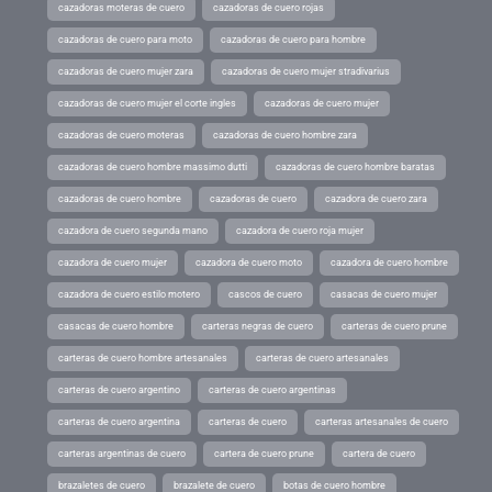
cazadoras moteras de cuero
cazadoras de cuero rojas
cazadoras de cuero para moto
cazadoras de cuero para hombre
cazadoras de cuero mujer zara
cazadoras de cuero mujer stradivarius
cazadoras de cuero mujer el corte ingles
cazadoras de cuero mujer
cazadoras de cuero moteras
cazadoras de cuero hombre zara
cazadoras de cuero hombre massimo dutti
cazadoras de cuero hombre baratas
cazadoras de cuero hombre
cazadoras de cuero
cazadora de cuero zara
cazadora de cuero segunda mano
cazadora de cuero roja mujer
cazadora de cuero mujer
cazadora de cuero moto
cazadora de cuero hombre
cazadora de cuero estilo motero
cascos de cuero
casacas de cuero mujer
casacas de cuero hombre
carteras negras de cuero
carteras de cuero prune
carteras de cuero hombre artesanales
carteras de cuero artesanales
carteras de cuero argentino
carteras de cuero argentinas
carteras de cuero argentina
carteras de cuero
carteras artesanales de cuero
carteras argentinas de cuero
cartera de cuero prune
cartera de cuero
brazaletes de cuero
brazalete de cuero
botas de cuero hombre