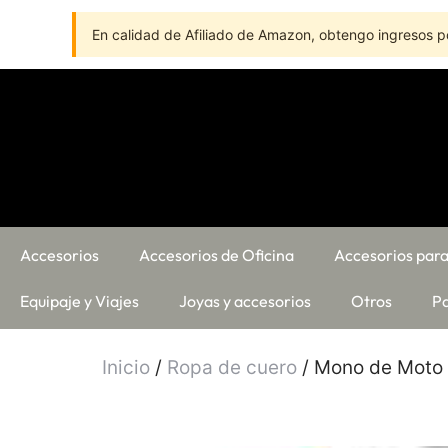
En calidad de Afiliado de Amazon, obtengo ingresos po
Accesorios
Accesorios de Oficina
Accesorios para
Equipaje y Viajes
Joyas y accesorios
Otros
Pa
Inicio
/
Ropa de cuero
/ Mono de Moto 