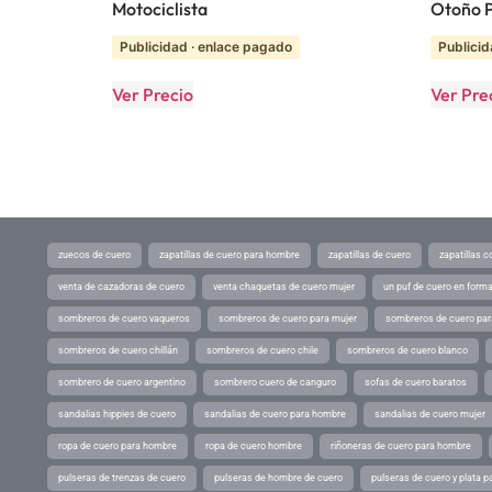
Motociclista
Otoño 
Publicidad · enlace pagado
Publicid
Ver Precio
Ver Pre
zuecos de cuero
zapatillas de cuero para hombre
zapatillas de cuero
zapatillas 
venta de cazadoras de cuero
venta chaquetas de cuero mujer
un puf de cuero en form
sombreros de cuero vaqueros
sombreros de cuero para mujer
sombreros de cuero pa
sombreros de cuero chillán
sombreros de cuero chile
sombreros de cuero blanco
sombrero de cuero argentino
sombrero cuero de canguro
sofas de cuero baratos
sandalias hippies de cuero
sandalias de cuero para hombre
sandalias de cuero mujer
ropa de cuero para hombre
ropa de cuero hombre
riñoneras de cuero para hombre
pulseras de trenzas de cuero
pulseras de hombre de cuero
pulseras de cuero y plata p