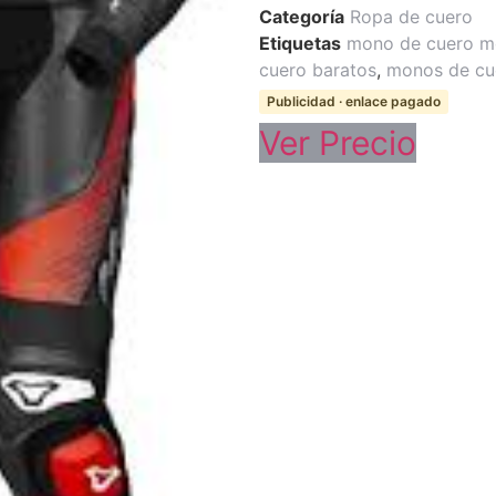
Categoría
Ropa de cuero
Etiquetas
mono de cuero m
cuero baratos
,
monos de cu
Publicidad · enlace pagado
Ver Precio