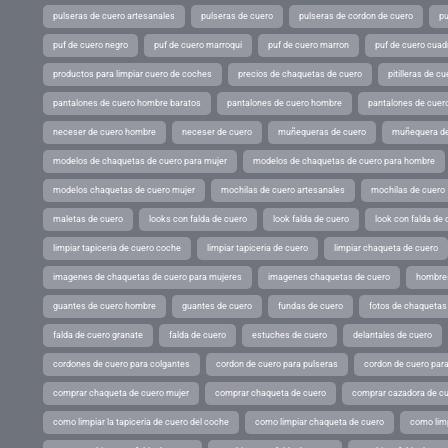
pulseras de cuero artesanales
pulseras de cuero
pulseras de cordon de cuero
pu
puf de cuero negro
puf de cuero marroqui
puf de cuero marron
puf de cuero cuad
productos para limpiar cuero de coches
precios de chaquetas de cuero
pitilleras de cu
pantalones de cuero hombre baratos
pantalones de cuero hombre
pantalones de cuer
neceser de cuero hombre
neceser de cuero
muñequeras de cuero
muñequera de
modelos de chaquetas de cuero para mujer
modelos de chaquetas de cuero para hombre
modelos chaquetas de cuero mujer
mochilas de cuero artesanales
mochilas de cuero
maletas de cuero
looks con falda de cuero
look falda de cuero
look con falda de 
limpiar tapiceria de cuero coche
limpiar tapiceria de cuero
limpiar chaqueta de cuero
imagenes de chaquetas de cuero para mujeres
imagenes chaquetas de cuero
hombres
guantes de cuero hombre
guantes de cuero
fundas de cuero
fotos de chaquetas
falda de cuero granate
falda de cuero
estuches de cuero
delantales de cuero
cordones de cuero para colgantes
cordon de cuero para pulseras
cordon de cuero par
comprar chaqueta de cuero mujer
comprar chaqueta de cuero
comprar cazadora de c
como limpiar la tapiceria de cuero del coche
como limpiar chaqueta de cuero
como limp