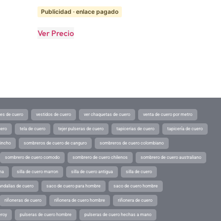
Publicidad · enlace pagado
Ver Precio
tes de cuero
vestidos de cuero
ver chaquetas de cuero
venta de cuero por metro
uero
tela de cuero
tejer pulseras de cuero
tapicerias de cuero
tapicería de cuero
pincho
sombreros de cuero de canguro
sombreros de cuero colombiano
sombrero de cuero comodo
sombrero de cuero chilenos
sombrero de cuero australiano
ina
silla de cuero marron
silla de cuero antigua
silla de cuero
andalias de cuero
saco de cuero para hombre
saco de cuero hombre
riñoneras de cuero
riñonera de cuero hombre
riñonera de cuero
eroy
pulseras de cuero hombre
pulseras de cuero hechas a mano