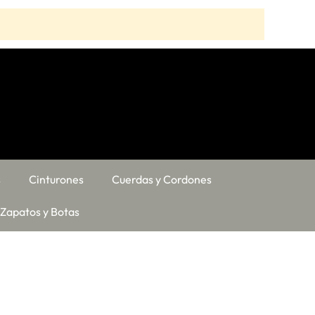
s
Cinturones
Cuerdas y Cordones
Zapatos y Botas