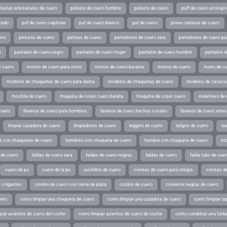
lseras artesanales de cuero
pulsera de cuero hombre
pulsera de cuero
puff de cuero ecologic
rado
puf de cuero capitone
puf de cuero blanco
puf de cuero
prune carteras de cuero
ero
pinturas de cuero
pelotas de cuero
pantalones de cuero zara
pantalones de cuero p
o
pantalon de cuero negro
pantalon de cuero mujer
pantalon de cuero hombre
pantalon d
 cuero
monos de cuero para moto
monos de cuero baratos
monos de cuero
mono de cu
modelos de chaquetas de cuero para dama
modelos de chaquetas de cuero
modelos de casaca
mochila de cuero
maquina de coser cuero barata
maquina de coser cuero
maletines de 
cuero
llaveros de cuero para hombres
llaveros de cuero hechos a mano
llaveros de cuero arte
limpiar cazadora de cuero
limpiadores de cuero
leggins de cuero
latigos de cuero
la
 con chaquetas de cuero
hombres con chaqueta de cuero
hombre con chaqueta de cuero
hil
 de cuero
faldas de cuero zara
faldas de cuero negras
faldas de cuero
falda tubo de cuer
cuero de pu
cuero de la pu
cuchillos de cuero
correas de cuero para relojes
correas de
a colgantes
cordon de cuero con cierre de plata
cordon de cuero
converse negras de cuero
uero
como limpiar una chaqueta de cuero
como limpiar una cazadora de cuero
como limpiar ta
iar asientos de cuero del coche
como limpiar asientos de cuero de coche
como combinar una falda 