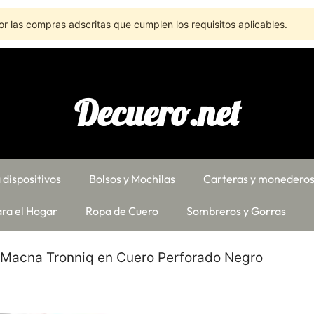
r las compras adscritas que cumplen los requisitos aplicables.
Decuero.net
 dispositivos
Bolsos y Mochilas
Carteras y monedero
ra el Hogar
Ropa de Cuero
Sombreros y Gorras
Macna Tronniq en Cuero Perforado Negro