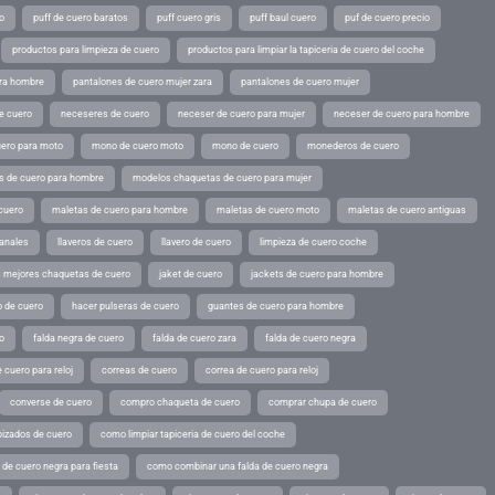
o
puff de cuero baratos
puff cuero gris
puff baul cuero
puf de cuero precio
productos para limpieza de cuero
productos para limpiar la tapiceria de cuero del coche
ara hombre
pantalones de cuero mujer zara
pantalones de cuero mujer
e cuero
neceseres de cuero
neceser de cuero para mujer
neceser de cuero para hombre
ero para moto
mono de cuero moto
mono de cuero
monederos de cuero
s de cuero para hombre
modelos chaquetas de cuero para mujer
cuero
maletas de cuero para hombre
maletas de cuero moto
maletas de cuero antiguas
sanales
llaveros de cuero
llavero de cuero
limpieza de cuero coche
s mejores chaquetas de cuero
jaket de cuero
jackets de cuero para hombre
o de cuero
hacer pulseras de cuero
guantes de cuero para hombre
o
falda negra de cuero
falda de cuero zara
falda de cuero negra
 cuero para reloj
correas de cuero
correa de cuero para reloj
converse de cuero
compro chaqueta de cuero
comprar chupa de cuero
pizados de cuero
como limpiar tapiceria de cuero del coche
de cuero negra para fiesta
como combinar una falda de cuero negra