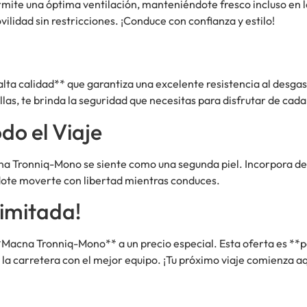
mite una óptima ventilación, manteniéndote fresco incluso en l
lidad sin restricciones. ¡Conduce con confianza y estilo!
ta calidad** que garantiza una excelente resistencia al desgas
las, te brinda la seguridad que necesitas para disfrutar de cad
o el Viaje
acna Tronniq-Mono se siente como una segunda piel. Incorpora d
éndote moverte con libertad mientras conduces.
imitada!
**Macna Tronniq-Mono** a un precio especial. Esta oferta es **p
 la carretera con el mejor equipo. ¡Tu próximo viaje comienza aq