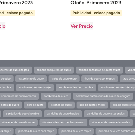
Primavera 2023
Otoño-Primavera 2023
ad · enlace pagado
Publicidad · enlace pagado
cio
Ver Precio
converse de cuero negras
zalando chaquetas de cuero
zalando cazadoras de cuero mujer
volan
a de cubo
tratamiento de cuero
trajes de cuero moto
tiras de cuero por metros
tiras de c
ra hombre
sombreros de cuero mujer
sombreros de cuero hombre
sombreros de cuero de car
sombreros de cuero amazon
sombreros de cuero
sombreros australianos de cuero de canguro
sofas de cuero
sofa de cuero
sillones de cuero
silla de cuero y metal
silla de cuero ofic
sandalias de cuero hombre
sandalias de cuero hippies
sandalias de cuero artesanales
s
riñoneras de cuero hombre
riñoneras de cuero hechas a mano
riñoneras de cuero artesanales
ara mujer
pulseras de cuero para mujer
pulseras de cuero mujer
pulseras de cuero hombre vic