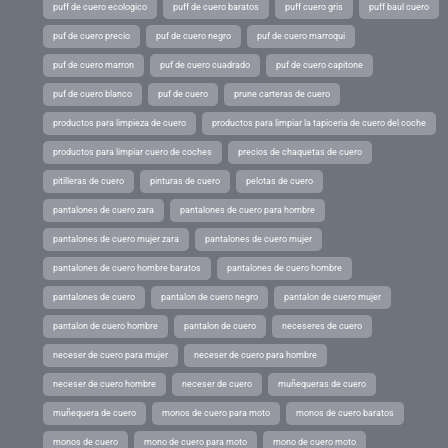
puff de cuero ecologico
puff de cuero baratos
puff cuero gris
puff baul cuero
puf de cuero precio
puf de cuero negro
puf de cuero marroqui
puf de cuero marron
puf de cuero cuadrado
puf de cuero capitone
puf de cuero blanco
puf de cuero
prune carteras de cuero
productos para limpieza de cuero
productos para limpiar la tapiceria de cuero del coche
productos para limpiar cuero de coches
precios de chaquetas de cuero
pitilleras de cuero
pinturas de cuero
pelotas de cuero
pantalones de cuero zara
pantalones de cuero para hombre
pantalones de cuero mujer zara
pantalones de cuero mujer
pantalones de cuero hombre baratos
pantalones de cuero hombre
pantalones de cuero
pantalon de cuero negro
pantalon de cuero mujer
pantalon de cuero hombre
pantalon de cuero
neceseres de cuero
neceser de cuero para mujer
neceser de cuero para hombre
neceser de cuero hombre
neceser de cuero
muñequeras de cuero
muñequera de cuero
monos de cuero para moto
monos de cuero baratos
monos de cuero
mono de cuero para moto
mono de cuero moto