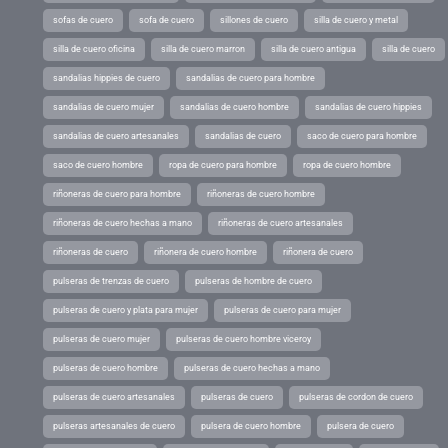
sofas de cuero
sofa de cuero
sillones de cuero
silla de cuero y metal
silla de cuero oficina
silla de cuero marron
silla de cuero antigua
silla de cuero
sandalias hippies de cuero
sandalias de cuero para hombre
sandalias de cuero mujer
sandalias de cuero hombre
sandalias de cuero hippies
sandalias de cuero artesanales
sandalias de cuero
saco de cuero para hombre
saco de cuero hombre
ropa de cuero para hombre
ropa de cuero hombre
riñoneras de cuero para hombre
riñoneras de cuero hombre
riñoneras de cuero hechas a mano
riñoneras de cuero artesanales
riñoneras de cuero
riñonera de cuero hombre
riñonera de cuero
pulseras de trenzas de cuero
pulseras de hombre de cuero
pulseras de cuero y plata para mujer
pulseras de cuero para mujer
pulseras de cuero mujer
pulseras de cuero hombre viceroy
pulseras de cuero hombre
pulseras de cuero hechas a mano
pulseras de cuero artesanales
pulseras de cuero
pulseras de cordon de cuero
pulseras artesanales de cuero
pulsera de cuero hombre
pulsera de cuero