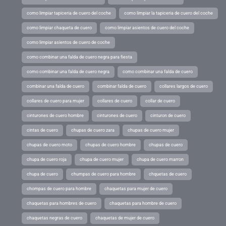
como limpiar tapiceria de cuero del coche
como limpiar la tapiceria de cuero del coche
como limpiar chaqueta de cuero
como limpiar asientos de cuero del coche
como limpiar asientos de cuero de coche
como combinar una falda de cuero negra para fiesta
como combinar una falda de cuero negra
como combinar una falda de cuero
combinar una falda de cuero
combinar falda de cuero
collares largos de cuero
collares de cuero para mujer
collares de cuero
collar de cuero
cinturones de cuero hombre
cinturones de cuero
cinturon de cuero
cintas de cuero
chupas de cuero zara
chupas de cuero mujer
chupas de cuero moto
chupas de cuero hombre
chupas de cuero
chupa de cuero roja
chupa de cuero mujer
chupa de cuero marron
chupa de cuero
chumpas de cuero para hombre
chquetas de cuero
chompas de cuero para hombre
chaquetas para mujer de cuero
chaquetas para hombres de cuero
chaquetas para hombre de cuero
chaquetas negras de cuero
chaquetas de mujer de cuero