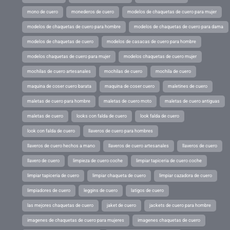
mono de cuero
monederos de cuero
modelos de chaquetas de cuero para mujer
modelos de chaquetas de cuero para hombre
modelos de chaquetas de cuero para dama
modelos de chaquetas de cuero
modelos de casacas de cuero para hombre
modelos chaquetas de cuero para mujer
modelos chaquetas de cuero mujer
mochilas de cuero artesanales
mochilas de cuero
mochila de cuero
maquina de coser cuero barata
maquina de coser cuero
maletines de cuero
maletas de cuero para hombre
maletas de cuero moto
maletas de cuero antiguas
maletas de cuero
looks con falda de cuero
look falda de cuero
look con falda de cuero
llaveros de cuero para hombres
llaveros de cuero hechos a mano
llaveros de cuero artesanales
llaveros de cuero
llavero de cuero
limpieza de cuero coche
limpiar tapiceria de cuero coche
limpiar tapiceria de cuero
limpiar chaqueta de cuero
limpiar cazadora de cuero
limpiadores de cuero
leggins de cuero
latigos de cuero
las mejores chaquetas de cuero
jaket de cuero
jackets de cuero para hombre
imagenes de chaquetas de cuero para mujeres
imagenes chaquetas de cuero