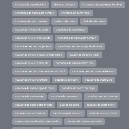
chanclas de cuero hombre
chanclas de cuero
chamarras de cuero para hombres
chamarras de cuero para hombre
chamarra de cuero mujer
chamarra de cuero hombre
chalecos de cuero
chaketas de cuero
cazadoras moteras de cuero
cazadoras de cuero rojas
cazadoras de cuero para moto
cazadoras de cuero para hombre
cazadoras de cuero mujer zara
cazadoras de cuero mujer stradivarius
cazadoras de cuero mujer el corte ingles
cazadoras de cuero mujer
cazadoras de cuero moteras
cazadoras de cuero hombre zara
cazadoras de cuero hombre massimo dutti
cazadoras de cuero hombre baratas
cazadoras de cuero hombre
cazadoras de cuero
cazadora de cuero zara
cazadora de cuero segunda mano
cazadora de cuero roja mujer
cazadora de cuero mujer
cazadora de cuero moto
cazadora de cuero hombre
cazadora de cuero estilo motero
cascos de cuero
casacas de cuero mujer
casacas de cuero hombre
carteras negras de cuero
carteras de cuero prune
carteras de cuero hombre artesanales
carteras de cuero artesanales