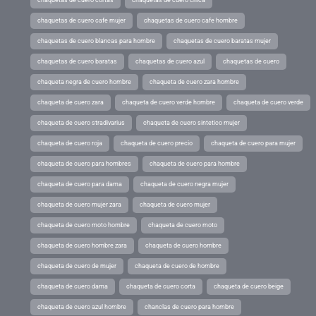
chaquetas de cuero cortas
chaquetas de cuero chica
chaquetas de cuero cafe mujer
chaquetas de cuero cafe hombre
chaquetas de cuero blancas para hombre
chaquetas de cuero baratas mujer
chaquetas de cuero baratas
chaquetas de cuero azul
chaquetas de cuero
chaqueta negra de cuero hombre
chaqueta de cuero zara hombre
chaqueta de cuero zara
chaqueta de cuero verde hombre
chaqueta de cuero verde
chaqueta de cuero stradivarius
chaqueta de cuero sintetico mujer
chaqueta de cuero roja
chaqueta de cuero precio
chaqueta de cuero para mujer
chaqueta de cuero para hombres
chaqueta de cuero para hombre
chaqueta de cuero para dama
chaqueta de cuero negra mujer
chaqueta de cuero mujer zara
chaqueta de cuero mujer
chaqueta de cuero moto hombre
chaqueta de cuero moto
chaqueta de cuero hombre zara
chaqueta de cuero hombre
chaqueta de cuero de mujer
chaqueta de cuero de hombre
chaqueta de cuero dama
chaqueta de cuero corta
chaqueta de cuero beige
chaqueta de cuero azul hombre
chanclas de cuero para hombre