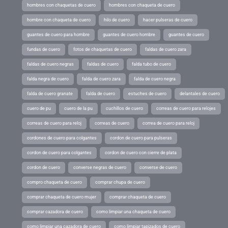
hombres con chaquetas de cuero
hombres con chaqueta de cuero
hombre con chaqueta de cuero
hilo de cuero
hacer pulseras de cuero
guantes de cuero para hombre
guantes de cuero hombre
guantes de cuero
fundas de cuero
fotos de chaquetas de cuero
faldas de cuero zara
faldas de cuero negras
faldas de cuero
falda tubo de cuero
falda negra de cuero
falda de cuero zara
falda de cuero negra
falda de cuero granate
falda de cuero
estuches de cuero
delantales de cuero
cuero de pu
cuero de la pu
cuchillos de cuero
correas de cuero para relojes
correas de cuero para reloj
correas de cuero
correa de cuero para reloj
cordones de cuero para colgantes
cordon de cuero para pulseras
cordon de cuero para colgantes
cordon de cuero con cierre de plata
cordon de cuero
converse negras de cuero
converse de cuero
compro chaqueta de cuero
comprar chupa de cuero
comprar chaqueta de cuero mujer
comprar chaqueta de cuero
comprar cazadora de cuero
como limpiar una chaqueta de cuero
como limpiar una cazadora de cuero
como limpiar tapizados de cuero