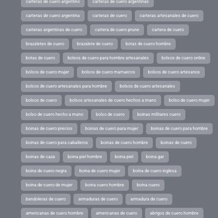
carteras de cuero argentino
carteras de cuero argentinas
carteras de cuero argentina
carteras de cuero
carteras artesanales de cuero
carteras argentinas de cuero
cartera de cuero prune
cartera de cuero
brazaletes de cuero
brazalete de cuero
botas de cuero hombre
botas de cuero
bolsos de cuero para hombre artesanales
bolsos de cuero online
bolsos de cuero mujer
bolsos de cuero marruecos
bolsos de cuero artesanos
bolsos de cuero artesanales para hombre
bolsos de cuero artesanales
bolsos de cuero
bolsos artesanales de cuero hechos a mano
bolso de cuero mujer
bolso de cuero hecho a mano
bolso de cuero
boinas militares cuero
boinas de cuero precios
boinas de cuero para mujer
boinas de cuero para hombre
boinas de cuero para caballeros
boinas de cuero hombre
boinas de cuero
boinas de caza
boina piel hombre
boina piel
boina gar
boina de cuero negra
boina de cuero mujer
boina de cuero inglesa
boina de cuero de mujer
boina cuero hombre
boina cuero
bandoleras de cuero
armaduras de cuero
armadura de cuero
americanas de cuero hombre
americanas de cuero
abrigos de cuero hombre