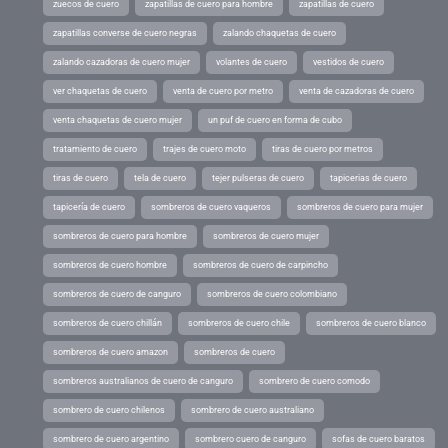
zuecos de cuero
zapatillas de cuero para hombre
zapatillas de cuero
zapatillas converse de cuero negras
zalando chaquetas de cuero
zalando cazadoras de cuero mujer
volantes de cuero
vestidos de cuero
ver chaquetas de cuero
venta de cuero por metro
venta de cazadoras de cuero
venta chaquetas de cuero mujer
un puf de cuero en forma de cubo
tratamiento de cuero
trajes de cuero moto
tiras de cuero por metros
tiras de cuero
tela de cuero
tejer pulseras de cuero
tapicerias de cuero
tapicería de cuero
sombreros de cuero vaqueros
sombreros de cuero para mujer
sombreros de cuero para hombre
sombreros de cuero mujer
sombreros de cuero hombre
sombreros de cuero de carpincho
sombreros de cuero de canguro
sombreros de cuero colombiano
sombreros de cuero chillán
sombreros de cuero chile
sombreros de cuero blanco
sombreros de cuero amazon
sombreros de cuero
sombreros australianos de cuero de canguro
sombrero de cuero comodo
sombrero de cuero chilenos
sombrero de cuero australiano
sombrero de cuero argentino
sombrero cuero de canguro
sofas de cuero baratos