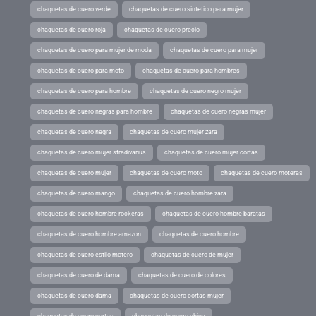
chaquetas de cuero verde
chaquetas de cuero sintetico para mujer
chaquetas de cuero roja
chaquetas de cuero precio
chaquetas de cuero para mujer de moda
chaquetas de cuero para mujer
chaquetas de cuero para moto
chaquetas de cuero para hombres
chaquetas de cuero para hombre
chaquetas de cuero negro mujer
chaquetas de cuero negras para hombre
chaquetas de cuero negras mujer
chaquetas de cuero negra
chaquetas de cuero mujer zara
chaquetas de cuero mujer stradivarius
chaquetas de cuero mujer cortas
chaquetas de cuero mujer
chaquetas de cuero moto
chaquetas de cuero moteras
chaquetas de cuero mango
chaquetas de cuero hombre zara
chaquetas de cuero hombre rockeras
chaquetas de cuero hombre baratas
chaquetas de cuero hombre amazon
chaquetas de cuero hombre
chaquetas de cuero estilo motero
chaquetas de cuero de mujer
chaquetas de cuero de dama
chaquetas de cuero de colores
chaquetas de cuero dama
chaquetas de cuero cortas mujer