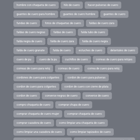
hombre con chaqueta de cuero
hilo de cuero
hacer pulseras de cuero
guantes de cuero para hombre
guantes de cuero hombre
guantes de cuero
fundas de cuero
fotos de chaquetas de cuero
faldas de cuero zara
faldas de cuero negras
faldas de cuero
falda tubo de cuero
falda negra de cuero
falda de cuero zara
falda de cuero negra
falda de cuero granate
falda de cuero
estuches de cuero
delantales de cuero
cuero de pu
cuero de la pu
cuchillos de cuero
correas de cuero para relojes
correas de cuero para reloj
correas de cuero
correa de cuero para reloj
cordones de cuero para colgantes
cordon de cuero para pulseras
cordon de cuero para colgantes
cordon de cuero con cierre de plata
cordon de cuero
converse negras de cuero
converse de cuero
compro chaqueta de cuero
comprar chupa de cuero
comprar chaqueta de cuero mujer
comprar chaqueta de cuero
comprar cazadora de cuero
como limpiar una chaqueta de cuero
como limpiar una cazadora de cuero
como limpiar tapizados de cuero