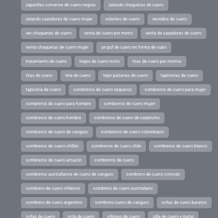
zapatillas converse de cuero negras
zalando chaquetas de cuero
zalando cazadoras de cuero mujer
volantes de cuero
vestidos de cuero
ver chaquetas de cuero
venta de cuero por metro
venta de cazadoras de cuero
venta chaquetas de cuero mujer
un puf de cuero en forma de cubo
tratamiento de cuero
trajes de cuero moto
tiras de cuero por metros
tiras de cuero
tela de cuero
tejer pulseras de cuero
tapicerias de cuero
tapicería de cuero
sombreros de cuero vaqueros
sombreros de cuero para mujer
sombreros de cuero para hombre
sombreros de cuero mujer
sombreros de cuero hombre
sombreros de cuero de carpincho
sombreros de cuero de canguro
sombreros de cuero colombiano
sombreros de cuero chillán
sombreros de cuero chile
sombreros de cuero blanco
sombreros de cuero amazon
sombreros de cuero
sombreros australianos de cuero de canguro
sombrero de cuero comodo
sombrero de cuero chilenos
sombrero de cuero australiano
sombrero de cuero argentino
sombrero cuero de canguro
sofas de cuero baratos
sofas de cuero
sofa de cuero
sillones de cuero
silla de cuero y metal