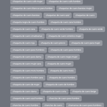
chaquetas de cuero cafe mujer
chaquetas de cuero cafe hombre
chaquetas de cuero blancas para hombre
chaquetas de cuero baratas mujer
chaquetas de cuero baratas
chaquetas de cuero azul
chaquetas de cuero
chaqueta negra de cuero hombre
chaqueta de cuero zara hombre
chaqueta de cuero zara
chaqueta de cuero verde hombre
chaqueta de cuero verde
chaqueta de cuero stradivarius
chaqueta de cuero sintetico mujer
chaqueta de cuero roja
chaqueta de cuero precio
chaqueta de cuero para mujer
chaqueta de cuero para hombres
chaqueta de cuero para hombre
chaqueta de cuero para dama
chaqueta de cuero negra mujer
chaqueta de cuero mujer zara
chaqueta de cuero mujer
chaqueta de cuero moto hombre
chaqueta de cuero moto
chaqueta de cuero hombre zara
chaqueta de cuero hombre
chaqueta de cuero de mujer
chaqueta de cuero de hombre
chaqueta de cuero dama
chaqueta de cuero corta
chaqueta de cuero beige
chaqueta de cuero azul hombre
chanclas de cuero para hombre
chanclas de cuero hombre
chanclas de cuero
chamarras de cuero para hombres