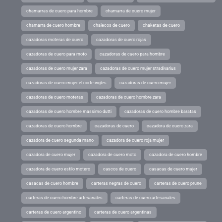
chamarras de cuero para hombre
chamarra de cuero mujer
chamarra de cuero hombre
chalecos de cuero
chaketas de cuero
cazadoras moteras de cuero
cazadoras de cuero rojas
cazadoras de cuero para moto
cazadoras de cuero para hombre
cazadoras de cuero mujer zara
cazadoras de cuero mujer stradivarius
cazadoras de cuero mujer el corte ingles
cazadoras de cuero mujer
cazadoras de cuero moteras
cazadoras de cuero hombre zara
cazadoras de cuero hombre massimo dutti
cazadoras de cuero hombre baratas
cazadoras de cuero hombre
cazadoras de cuero
cazadora de cuero zara
cazadora de cuero segunda mano
cazadora de cuero roja mujer
cazadora de cuero mujer
cazadora de cuero moto
cazadora de cuero hombre
cazadora de cuero estilo motero
cascos de cuero
casacas de cuero mujer
casacas de cuero hombre
carteras negras de cuero
carteras de cuero prune
carteras de cuero hombre artesanales
carteras de cuero artesanales
carteras de cuero argentino
carteras de cuero argentinas