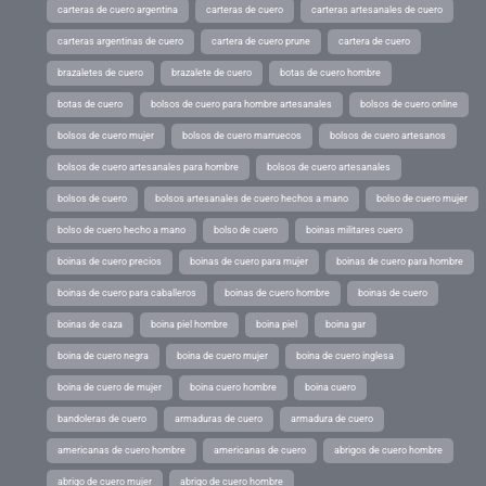
carteras de cuero argentina
carteras de cuero
carteras artesanales de cuero
carteras argentinas de cuero
cartera de cuero prune
cartera de cuero
brazaletes de cuero
brazalete de cuero
botas de cuero hombre
botas de cuero
bolsos de cuero para hombre artesanales
bolsos de cuero online
bolsos de cuero mujer
bolsos de cuero marruecos
bolsos de cuero artesanos
bolsos de cuero artesanales para hombre
bolsos de cuero artesanales
bolsos de cuero
bolsos artesanales de cuero hechos a mano
bolso de cuero mujer
bolso de cuero hecho a mano
bolso de cuero
boinas militares cuero
boinas de cuero precios
boinas de cuero para mujer
boinas de cuero para hombre
boinas de cuero para caballeros
boinas de cuero hombre
boinas de cuero
boinas de caza
boina piel hombre
boina piel
boina gar
boina de cuero negra
boina de cuero mujer
boina de cuero inglesa
boina de cuero de mujer
boina cuero hombre
boina cuero
bandoleras de cuero
armaduras de cuero
armadura de cuero
americanas de cuero hombre
americanas de cuero
abrigos de cuero hombre
abrigo de cuero mujer
abrigo de cuero hombre