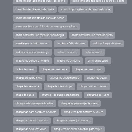
como limpiar tapiceria de cuero del coche
como limpiar la tapiceria de cuero del coche
como limpiar chaqueta de cuero
como limpiar asientos de cuero del coche
como limpiar asientos de cuero de coche
como combinar una falda de cuero negra para fiesta
como combinar una falda de cuero negra
como combinar una falda de cuero
combinar una falda de cuero
combinar falda de cuero
collares largos de cuero
collares de cuero para mujer
collares de cuero
collar de cuero
cinturones de cuero hombre
cinturones de cuero
cinturon de cuero
cintas de cuero
chupas de cuero zara
chupas de cuero mujer
chupas de cuero moto
chupas de cuero hombre
chupas de cuero
chupa de cuero roja
chupa de cuero mujer
chupa de cuero marron
chupa de cuero
chumpas de cuero para hombre
chquetas de cuero
chompas de cuero para hombre
chaquetas para mujer de cuero
chaquetas para hombres de cuero
chaquetas para hombre de cuero
chaquetas negras de cuero
chaquetas de mujer de cuero
chaquetas de cuero verde
chaquetas de cuero sintetico para mujer