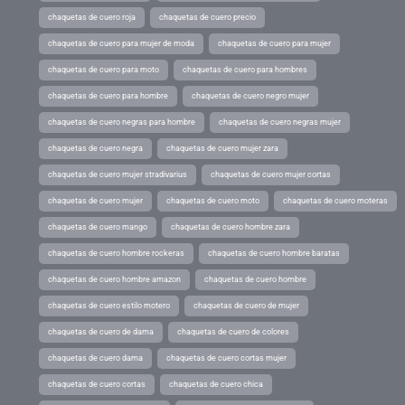
chaquetas de cuero roja
chaquetas de cuero precio
chaquetas de cuero para mujer de moda
chaquetas de cuero para mujer
chaquetas de cuero para moto
chaquetas de cuero para hombres
chaquetas de cuero para hombre
chaquetas de cuero negro mujer
chaquetas de cuero negras para hombre
chaquetas de cuero negras mujer
chaquetas de cuero negra
chaquetas de cuero mujer zara
chaquetas de cuero mujer stradivarius
chaquetas de cuero mujer cortas
chaquetas de cuero mujer
chaquetas de cuero moto
chaquetas de cuero moteras
chaquetas de cuero mango
chaquetas de cuero hombre zara
chaquetas de cuero hombre rockeras
chaquetas de cuero hombre baratas
chaquetas de cuero hombre amazon
chaquetas de cuero hombre
chaquetas de cuero estilo motero
chaquetas de cuero de mujer
chaquetas de cuero de dama
chaquetas de cuero de colores
chaquetas de cuero dama
chaquetas de cuero cortas mujer
chaquetas de cuero cortas
chaquetas de cuero chica