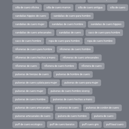
silla de cuero oficina
silla de cuero marron
silla de cuero antigua
silla de cuero
sandalias hippies de cuero
sandalias de cuero para hombre
sandalias de cuero mujer
sandalias de cuero hombre
sandalias de cuero hippies
sandalias de cuero artesanales
sandalias de cuero
saco de cuero para hombre
saco de cuero hombre
ropa de cuero para hombre
ropa de cuero hombre
riñoneras de cuero para hombre
riñoneras de cuero hombre
riñoneras de cuero hechas a mano
riñoneras de cuero artesanales
riñoneras de cuero
riñonera de cuero hombre
riñonera de cuero
pulseras de trenzas de cuero
pulseras de hombre de cuero
pulseras de cuero y plata para mujer
pulseras de cuero para mujer
pulseras de cuero mujer
pulseras de cuero hombre viceroy
pulseras de cuero hombre
pulseras de cuero hechas a mano
pulseras de cuero artesanales
pulseras de cuero
pulseras de cordon de cuero
pulseras artesanales de cuero
pulsera de cuero hombre
pulsera de cuero
puff de cuero ecologico
puff de cuero baratos
puff cuero gris
puff baul cuero