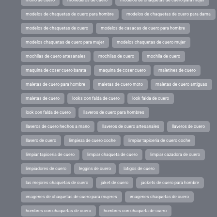
mono de cuero
monederos de cuero
modelos de chaquetas de cuero para mujer
modelos de chaquetas de cuero para hombre
modelos de chaquetas de cuero para dama
modelos de chaquetas de cuero
modelos de casacas de cuero para hombre
modelos chaquetas de cuero para mujer
modelos chaquetas de cuero mujer
mochilas de cuero artesanales
mochilas de cuero
mochila de cuero
maquina de coser cuero barata
maquina de coser cuero
maletines de cuero
maletas de cuero para hombre
maletas de cuero moto
maletas de cuero antiguas
maletas de cuero
looks con falda de cuero
look falda de cuero
look con falda de cuero
llaveros de cuero para hombres
llaveros de cuero hechos a mano
llaveros de cuero artesanales
llaveros de cuero
llavero de cuero
limpieza de cuero coche
limpiar tapiceria de cuero coche
limpiar tapiceria de cuero
limpiar chaqueta de cuero
limpiar cazadora de cuero
limpiadores de cuero
leggins de cuero
latigos de cuero
las mejores chaquetas de cuero
jaket de cuero
jackets de cuero para hombre
imagenes de chaquetas de cuero para mujeres
imagenes chaquetas de cuero
hombres con chaquetas de cuero
hombres con chaqueta de cuero