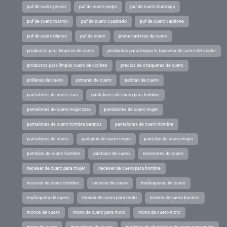
puf de cuero precio
puf de cuero negro
puf de cuero marroqui
puf de cuero marron
puf de cuero cuadrado
puf de cuero capitone
puf de cuero blanco
puf de cuero
prune carteras de cuero
productos para limpieza de cuero
productos para limpiar la tapiceria de cuero del coche
productos para limpiar cuero de coches
precios de chaquetas de cuero
pitilleras de cuero
pinturas de cuero
pelotas de cuero
pantalones de cuero zara
pantalones de cuero para hombre
pantalones de cuero mujer zara
pantalones de cuero mujer
pantalones de cuero hombre baratos
pantalones de cuero hombre
pantalones de cuero
pantalon de cuero negro
pantalon de cuero mujer
pantalon de cuero hombre
pantalon de cuero
neceseres de cuero
neceser de cuero para mujer
neceser de cuero para hombre
neceser de cuero hombre
neceser de cuero
muñequeras de cuero
muñequera de cuero
monos de cuero para moto
monos de cuero baratos
monos de cuero
mono de cuero para moto
mono de cuero moto