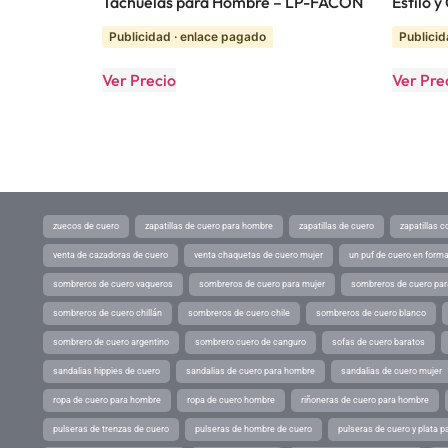
Tachuelas para Hombre – LP-FACON
Estilo 
Publicidad · enlace pagado
Publicid
Ver Precio
Ver Pre
zuecos de cuero
zapatillas de cuero para hombre
zapatillas de cuero
zapatillas 
venta de cazadoras de cuero
venta chaquetas de cuero mujer
un puf de cuero en form
sombreros de cuero vaqueros
sombreros de cuero para mujer
sombreros de cuero pa
sombreros de cuero chillán
sombreros de cuero chile
sombreros de cuero blanco
sombrero de cuero argentino
sombrero cuero de canguro
sofas de cuero baratos
sandalias hippies de cuero
sandalias de cuero para hombre
sandalias de cuero mujer
ropa de cuero para hombre
ropa de cuero hombre
riñoneras de cuero para hombre
pulseras de trenzas de cuero
pulseras de hombre de cuero
pulseras de cuero y plata p