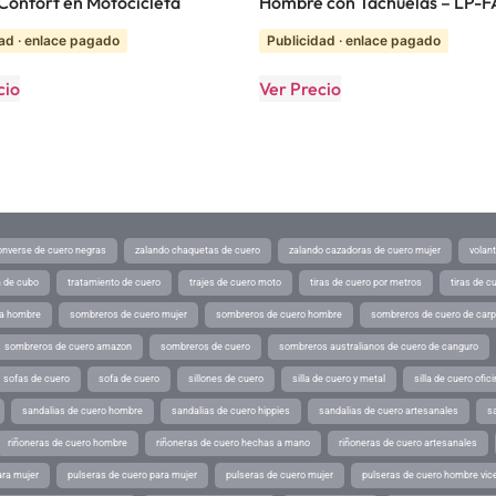
y Confort en Motocicleta
Hombre con Tachuelas – LP-
ad · enlace pagado
Publicidad · enlace pagado
cio
Ver Precio
converse de cuero negras
zalando chaquetas de cuero
zalando cazadoras de cuero mujer
volan
a de cubo
tratamiento de cuero
trajes de cuero moto
tiras de cuero por metros
tiras de c
ra hombre
sombreros de cuero mujer
sombreros de cuero hombre
sombreros de cuero de car
sombreros de cuero amazon
sombreros de cuero
sombreros australianos de cuero de canguro
sofas de cuero
sofa de cuero
sillones de cuero
silla de cuero y metal
silla de cuero ofic
sandalias de cuero hombre
sandalias de cuero hippies
sandalias de cuero artesanales
s
riñoneras de cuero hombre
riñoneras de cuero hechas a mano
riñoneras de cuero artesanales
ara mujer
pulseras de cuero para mujer
pulseras de cuero mujer
pulseras de cuero hombre vic