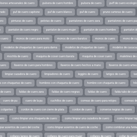
lseras artesanales de cuero
pulsera de cuero hombre
pulsera de cuero
puff de cuero ecologic
rado
puf de cuero capitone
puf de cuero blanco
puf de cuero
prune carteras de cuero
ero
pinturas de cuero
pelotas de cuero
pantalones de cuero zara
pantalones de cuero p
o
pantalon de cuero negro
pantalon de cuero mujer
pantalon de cuero hombre
pantalon d
 cuero
monos de cuero para moto
monos de cuero baratos
monos de cuero
mono de cu
modelos de chaquetas de cuero para dama
modelos de chaquetas de cuero
modelos de casaca
mochila de cuero
maquina de coser cuero barata
maquina de coser cuero
maletines de 
cuero
llaveros de cuero para hombres
llaveros de cuero hechos a mano
llaveros de cuero arte
limpiar cazadora de cuero
limpiadores de cuero
leggins de cuero
latigos de cuero
la
 con chaquetas de cuero
hombres con chaqueta de cuero
hombre con chaqueta de cuero
hil
 de cuero
faldas de cuero zara
faldas de cuero negras
faldas de cuero
falda tubo de cuer
cuero de pu
cuero de la pu
cuchillos de cuero
correas de cuero para relojes
correas de
a colgantes
cordon de cuero con cierre de plata
cordon de cuero
converse negras de cuero
uero
como limpiar una chaqueta de cuero
como limpiar una cazadora de cuero
como limpiar ta
iar asientos de cuero del coche
como limpiar asientos de cuero de coche
como combinar una falda 
ro
collares largos de cuero
collares de cuero para mujer
collares de cuero
collar de cuer