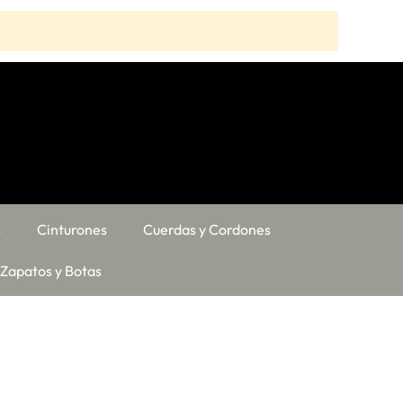
s
Cinturones
Cuerdas y Cordones
Zapatos y Botas