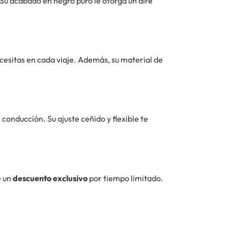
Su acabado en negro puro le otorga un aire
ecesitas en cada viaje. Además, su material de
 conducción. Su ajuste ceñido y flexible te
e un
descuento exclusivo
por tiempo limitado.