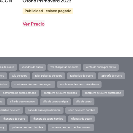
FACON
Otoño Primavera 2023
Publicidad · enlace pagado
Ver Precio
tes de cuero
vestidos de cuero
ver chaquetas de cuero
venta de cuero por metro
uero
tela de cuero
tejer pulseras de cuero
tapicerias de cuero
tapicería de cuero
pincho
sombreros de cuero de canguro
sombreros de cuero colombiano
sombrero de cuero comodo
sombrero de cuero chilenos
sombrero de cuero australiano
ina
silla de cuero marron
silla de cuero antigua
silla de cuero
andalias de cuero
saco de cuero para hombre
saco de cuero hombre
riñoneras de cuero
riñonera de cuero hombre
riñonera de cuero
eroy
pulseras de cuero hombre
pulseras de cuero hechas a mano