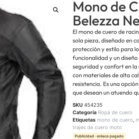
Mono de C
Belezza N
El mono de cuero de racin
sola pieza, diseñado en c
protección y estilo para 
funcionalidad y un diseño
seguridad y confort en l
con materiales de alta ca
resistencia. Es una opció
que desean un atuendo que
SKU
454235
Categoría
Ropa de cuero
Etiquetas
mono de cuero
,
m
trajes de cuero moto
Publicidad · enlace pagado