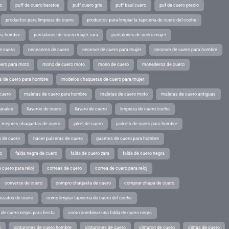
o
puff de cuero baratos
puff cuero gris
puff baul cuero
puf de cuero precio
productos para limpieza de cuero
productos para limpiar la tapiceria de cuero del coche
ara hombre
pantalones de cuero mujer zara
pantalones de cuero mujer
e cuero
neceseres de cuero
neceser de cuero para mujer
neceser de cuero para hombre
ero para moto
mono de cuero moto
mono de cuero
monederos de cuero
s de cuero para hombre
modelos chaquetas de cuero para mujer
cuero
maletas de cuero para hombre
maletas de cuero moto
maletas de cuero antiguas
sanales
llaveros de cuero
llavero de cuero
limpieza de cuero coche
s mejores chaquetas de cuero
jaket de cuero
jackets de cuero para hombre
o de cuero
hacer pulseras de cuero
guantes de cuero para hombre
o
falda negra de cuero
falda de cuero zara
falda de cuero negra
 cuero para reloj
correas de cuero
correa de cuero para reloj
converse de cuero
compro chaqueta de cuero
comprar chupa de cuero
pizados de cuero
como limpiar tapiceria de cuero del coche
de cuero negra para fiesta
como combinar una falda de cuero negra
o
cinturones de cuero hombre
cinturones de cuero
cinturon de cuero
cintas de cuero