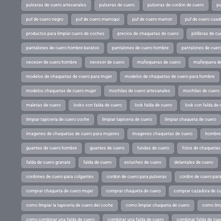
pulseras de cuero artesanales
pulseras de cuero
pulseras de cordon de cuero
pu
puf de cuero negro
puf de cuero marroqui
puf de cuero marron
puf de cuero cuad
productos para limpiar cuero de coches
precios de chaquetas de cuero
pitilleras de cu
pantalones de cuero hombre baratos
pantalones de cuero hombre
pantalones de cuer
neceser de cuero hombre
neceser de cuero
muñequeras de cuero
muñequera de
modelos de chaquetas de cuero para mujer
modelos de chaquetas de cuero para hombre
modelos chaquetas de cuero mujer
mochilas de cuero artesanales
mochilas de cuero
maletas de cuero
looks con falda de cuero
look falda de cuero
look con falda de 
limpiar tapiceria de cuero coche
limpiar tapiceria de cuero
limpiar chaqueta de cuero
imagenes de chaquetas de cuero para mujeres
imagenes chaquetas de cuero
hombres
guantes de cuero hombre
guantes de cuero
fundas de cuero
fotos de chaquetas
falda de cuero granate
falda de cuero
estuches de cuero
delantales de cuero
cordones de cuero para colgantes
cordon de cuero para pulseras
cordon de cuero par
comprar chaqueta de cuero mujer
comprar chaqueta de cuero
comprar cazadora de c
como limpiar la tapiceria de cuero del coche
como limpiar chaqueta de cuero
como limp
como combinar una falda de cuero
combinar una falda de cuero
combinar falda de cue