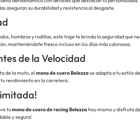
iseño aerodinámico con detalles que destacan tu personalidad. 
das aseguran su durabilidad y resistencia al desgaste.
ad
dos, hombros y rodillas, este traje te brinda la seguridad que n
ión, manteniéndote fresco incluso en los días más calurosos.
tes de la Velocidad
ta de la moto, el
mono de cuero Belezza
se adapta a tu estilo de
tu rendimiento en la carretera.
imitada!
ere tu
mono de cuero de racing Belezza
hoy mismo y disfruta d
dable y segura!