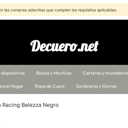
r las compras adscritas que cumplen los requisitos aplicables.
Decuero.net
 dispositivos
Bolsos y Mochilas
Carteras y monedero
ra el Hogar
Ropa de Cuero
Sombreros y Gorras
 Racing Belezza Negro