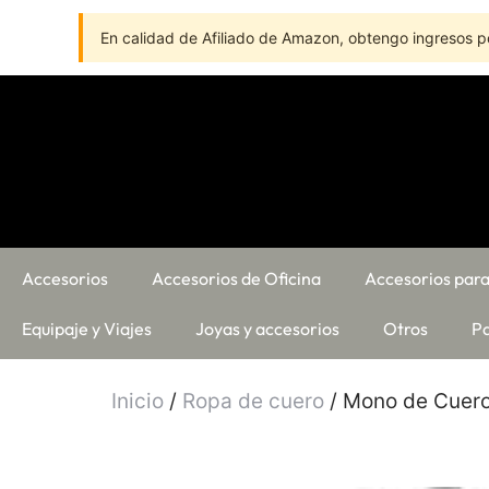
En calidad de Afiliado de Amazon, obtengo ingresos po
Accesorios
Accesorios de Oficina
Accesorios para
Equipaje y Viajes
Joyas y accesorios
Otros
Pa
Inicio
/
Ropa de cuero
/ Mono de Cuero