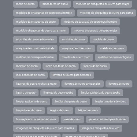
mono de cuero
monederos de cuero
modelos de chaquetas de cuero para mujer
modelos de chaquetas de cuero para hombre
modelos de chaquetas de cuero para dama
modelos de chaquetas de cuero
modelos de casacas de cuero para hombre
modelos chaquetas de cuero para mujer
modelos chaquetas de cuero mujer
mochilas de cuero artesanales
mochilas de cuero
mochila de cuero
maquina de coser cuero barata
maquina de coser cuero
maletines de cuero
maletas de cuero para hombre
maletas de cuero moto
maletas de cuero antiguas
maletas de cuero
looks con falda de cuero
look falda de cuero
look con falda de cuero
llaveros de cuero para hombres
llaveros de cuero hechos a mano
llaveros de cuero artesanales
llaveros de cuero
llavero de cuero
limpieza de cuero coche
limpiar tapiceria de cuero coche
limpiar tapiceria de cuero
limpiar chaqueta de cuero
limpiar cazadora de cuero
limpiadores de cuero
leggins de cuero
latigos de cuero
las mejores chaquetas de cuero
jaket de cuero
jackets de cuero para hombre
imagenes de chaquetas de cuero para mujeres
imagenes chaquetas de cuero