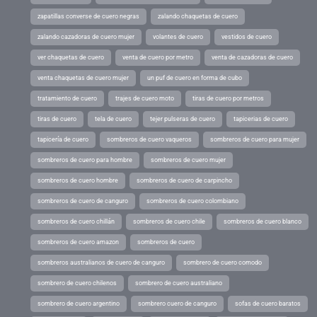
zapatillas converse de cuero negras
zalando chaquetas de cuero
zalando cazadoras de cuero mujer
volantes de cuero
vestidos de cuero
ver chaquetas de cuero
venta de cuero por metro
venta de cazadoras de cuero
venta chaquetas de cuero mujer
un puf de cuero en forma de cubo
tratamiento de cuero
trajes de cuero moto
tiras de cuero por metros
tiras de cuero
tela de cuero
tejer pulseras de cuero
tapicerias de cuero
tapicería de cuero
sombreros de cuero vaqueros
sombreros de cuero para mujer
sombreros de cuero para hombre
sombreros de cuero mujer
sombreros de cuero hombre
sombreros de cuero de carpincho
sombreros de cuero de canguro
sombreros de cuero colombiano
sombreros de cuero chillán
sombreros de cuero chile
sombreros de cuero blanco
sombreros de cuero amazon
sombreros de cuero
sombreros australianos de cuero de canguro
sombrero de cuero comodo
sombrero de cuero chilenos
sombrero de cuero australiano
sombrero de cuero argentino
sombrero cuero de canguro
sofas de cuero baratos