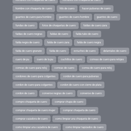
hombres con chaquetas de cuero
hombres con chaqueta de cuero
hombre con chaqueta de cuero
hilo de cuero
hacer pulseras de cuero
guantes de cuero para hombre
guantes de cuero hombre
guantes de cuero
fundas de cuero
fotos de chaquetas de cuero
faldas de cuero zara
faldas de cuero negras
faldas de cuero
falda tubo de cuero
falda negra de cuero
falda de cuero zara
falda de cuero negra
falda de cuero granate
falda de cuero
estuches de cuero
delantales de cuero
cuero de pu
cuero de la pu
cuchillos de cuero
correas de cuero para relojes
correas de cuero para reloj
correas de cuero
correa de cuero para reloj
cordones de cuero para colgantes
cordon de cuero para pulseras
cordon de cuero para colgantes
cordon de cuero con cierre de plata
cordon de cuero
converse negras de cuero
converse de cuero
compro chaqueta de cuero
comprar chupa de cuero
comprar chaqueta de cuero mujer
comprar chaqueta de cuero
comprar cazadora de cuero
como limpiar una chaqueta de cuero
como limpiar una cazadora de cuero
como limpiar tapizados de cuero