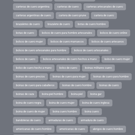
carteras de cuero argentina
carteras de cuero
carteras artesanales de cuero
carteras argentinas de cuero
cartera de cuero prune
cartera de cuero
brazaletes de cuero
brazalete de cuero
botas de cuero hombre
botas de cuero
bolsos de cuero para hombre artesanales
bolsos de cuero online
bolsos de cuero mujer
bolsos de cuero marruecos
bolsos de cuero artesanos
bolsos de cuero artesanales para hombre
bolsos de cuero artesanales
bolsos de cuero
bolsos artesanales de cuero hechos a mano
bolso de cuero mujer
bolso de cuero hecho a mano
bolso de cuero
boinas militares cuero
boinas de cuero precios
boinas de cuero para mujer
boinas de cuero para hombre
boinas de cuero para caballeros
boinas de cuero hombre
boinas de cuero
boinas de caza
boina piel hombre
boina piel
boina gar
boina de cuero negra
boina de cuero mujer
boina de cuero inglesa
boina de cuero de mujer
boina cuero hombre
boina cuero
bandoleras de cuero
armaduras de cuero
armadura de cuero
americanas de cuero hombre
americanas de cuero
abrigos de cuero hombre