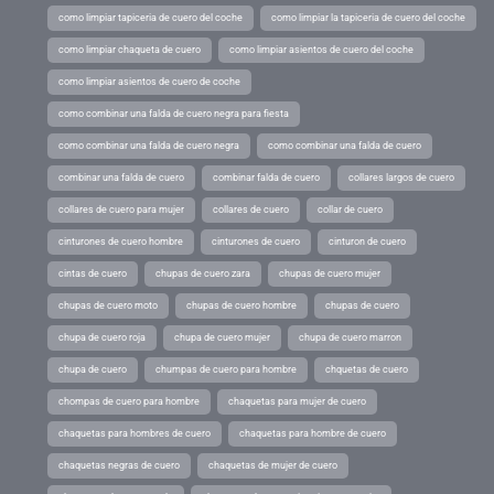
como limpiar tapiceria de cuero del coche
como limpiar la tapiceria de cuero del coche
como limpiar chaqueta de cuero
como limpiar asientos de cuero del coche
como limpiar asientos de cuero de coche
como combinar una falda de cuero negra para fiesta
como combinar una falda de cuero negra
como combinar una falda de cuero
combinar una falda de cuero
combinar falda de cuero
collares largos de cuero
collares de cuero para mujer
collares de cuero
collar de cuero
cinturones de cuero hombre
cinturones de cuero
cinturon de cuero
cintas de cuero
chupas de cuero zara
chupas de cuero mujer
chupas de cuero moto
chupas de cuero hombre
chupas de cuero
chupa de cuero roja
chupa de cuero mujer
chupa de cuero marron
chupa de cuero
chumpas de cuero para hombre
chquetas de cuero
chompas de cuero para hombre
chaquetas para mujer de cuero
chaquetas para hombres de cuero
chaquetas para hombre de cuero
chaquetas negras de cuero
chaquetas de mujer de cuero