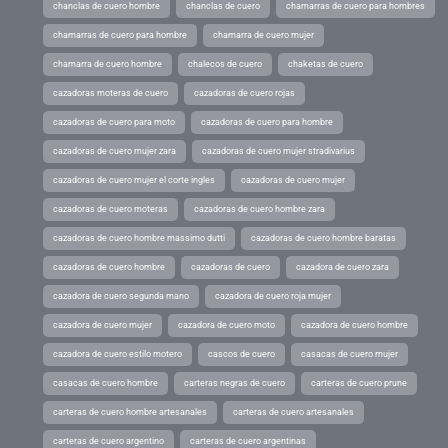
chanclas de cuero hombre
chanclas de cuero
chamarras de cuero para hombres
chamarras de cuero para hombre
chamarra de cuero mujer
chamarra de cuero hombre
chalecos de cuero
chaketas de cuero
cazadoras moteras de cuero
cazadoras de cuero rojas
cazadoras de cuero para moto
cazadoras de cuero para hombre
cazadoras de cuero mujer zara
cazadoras de cuero mujer stradivarius
cazadoras de cuero mujer el corte ingles
cazadoras de cuero mujer
cazadoras de cuero moteras
cazadoras de cuero hombre zara
cazadoras de cuero hombre massimo dutti
cazadoras de cuero hombre baratas
cazadoras de cuero hombre
cazadoras de cuero
cazadora de cuero zara
cazadora de cuero segunda mano
cazadora de cuero roja mujer
cazadora de cuero mujer
cazadora de cuero moto
cazadora de cuero hombre
cazadora de cuero estilo motero
cascos de cuero
casacas de cuero mujer
casacas de cuero hombre
carteras negras de cuero
carteras de cuero prune
carteras de cuero hombre artesanales
carteras de cuero artesanales
carteras de cuero argentino
carteras de cuero argentinas