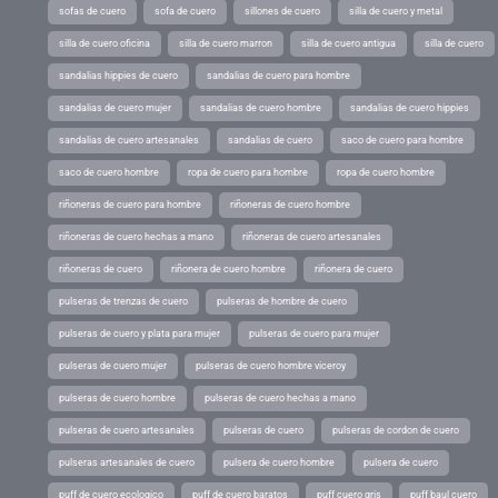
sofas de cuero
sofa de cuero
sillones de cuero
silla de cuero y metal
silla de cuero oficina
silla de cuero marron
silla de cuero antigua
silla de cuero
sandalias hippies de cuero
sandalias de cuero para hombre
sandalias de cuero mujer
sandalias de cuero hombre
sandalias de cuero hippies
sandalias de cuero artesanales
sandalias de cuero
saco de cuero para hombre
saco de cuero hombre
ropa de cuero para hombre
ropa de cuero hombre
riñoneras de cuero para hombre
riñoneras de cuero hombre
riñoneras de cuero hechas a mano
riñoneras de cuero artesanales
riñoneras de cuero
riñonera de cuero hombre
riñonera de cuero
pulseras de trenzas de cuero
pulseras de hombre de cuero
pulseras de cuero y plata para mujer
pulseras de cuero para mujer
pulseras de cuero mujer
pulseras de cuero hombre viceroy
pulseras de cuero hombre
pulseras de cuero hechas a mano
pulseras de cuero artesanales
pulseras de cuero
pulseras de cordon de cuero
pulseras artesanales de cuero
pulsera de cuero hombre
pulsera de cuero
puff de cuero ecologico
puff de cuero baratos
puff cuero gris
puff baul cuero