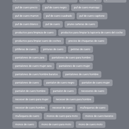
puf de cuero precio
puf de cuero negro
puf de cuero marroqui
puf de cuero marron
puf de cuero cuadrado
puf de cuero capitone
puf de cuero blanco
puf de cuero
prune carteras de cuero
productos para limpieza de cuero
productos para limpiar la tapiceria de cuero del coche
productos para limpiar cuero de coches
precios de chaquetas de cuero
pitilleras de cuero
pinturas de cuero
pelotas de cuero
pantalones de cuero zara
pantalones de cuero para hombre
pantalones de cuero mujer zara
pantalones de cuero mujer
pantalones de cuero hombre baratos
pantalones de cuero hombre
pantalones de cuero
pantalon de cuero negro
pantalon de cuero mujer
pantalon de cuero hombre
pantalon de cuero
neceseres de cuero
neceser de cuero para mujer
neceser de cuero para hombre
neceser de cuero hombre
neceser de cuero
muñequeras de cuero
muñequera de cuero
monos de cuero para moto
monos de cuero baratos
monos de cuero
mono de cuero para moto
mono de cuero moto