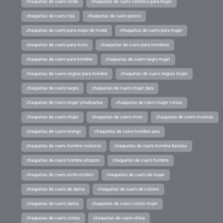
chaquetas de cuero verde
chaquetas de cuero sintetico para mujer
chaquetas de cuero roja
chaquetas de cuero precio
chaquetas de cuero para mujer de moda
chaquetas de cuero para mujer
chaquetas de cuero para moto
chaquetas de cuero para hombres
chaquetas de cuero para hombre
chaquetas de cuero negro mujer
chaquetas de cuero negras para hombre
chaquetas de cuero negras mujer
chaquetas de cuero negra
chaquetas de cuero mujer zara
chaquetas de cuero mujer stradivarius
chaquetas de cuero mujer cortas
chaquetas de cuero mujer
chaquetas de cuero moto
chaquetas de cuero moteras
chaquetas de cuero mango
chaquetas de cuero hombre zara
chaquetas de cuero hombre rockeras
chaquetas de cuero hombre baratas
chaquetas de cuero hombre amazon
chaquetas de cuero hombre
chaquetas de cuero estilo motero
chaquetas de cuero de mujer
chaquetas de cuero de dama
chaquetas de cuero de colores
chaquetas de cuero dama
chaquetas de cuero cortas mujer
chaquetas de cuero cortas
chaquetas de cuero chica