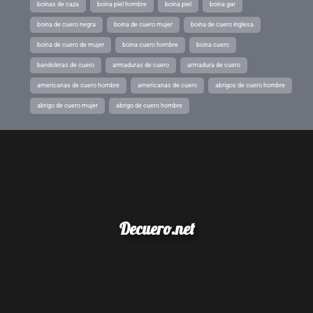
boinas de caza
boina piel hombre
boina piel
boina gar
boina de cuero negra
boina de cuero mujer
boina de cuero inglesa
boina de cuero de mujer
boina cuero hombre
boina cuero
bandoleras de cuero
armaduras de cuero
armadura de cuero
americanas de cuero hombre
americanas de cuero
abrigos de cuero hombre
abrigo de cuero mujer
abrigo de cuero hombre
Decuero.net