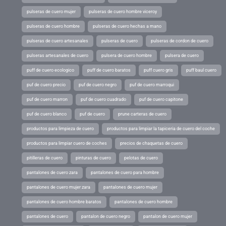
pulseras de cuero mujer
pulseras de cuero hombre viceroy
pulseras de cuero hombre
pulseras de cuero hechas a mano
pulseras de cuero artesanales
pulseras de cuero
pulseras de cordon de cuero
pulseras artesanales de cuero
pulsera de cuero hombre
pulsera de cuero
puff de cuero ecologico
puff de cuero baratos
puff cuero gris
puff baul cuero
puf de cuero precio
puf de cuero negro
puf de cuero marroqui
puf de cuero marron
puf de cuero cuadrado
puf de cuero capitone
puf de cuero blanco
puf de cuero
prune carteras de cuero
productos para limpieza de cuero
productos para limpiar la tapiceria de cuero del coche
productos para limpiar cuero de coches
precios de chaquetas de cuero
pitilleras de cuero
pinturas de cuero
pelotas de cuero
pantalones de cuero zara
pantalones de cuero para hombre
pantalones de cuero mujer zara
pantalones de cuero mujer
pantalones de cuero hombre baratos
pantalones de cuero hombre
pantalones de cuero
pantalon de cuero negro
pantalon de cuero mujer