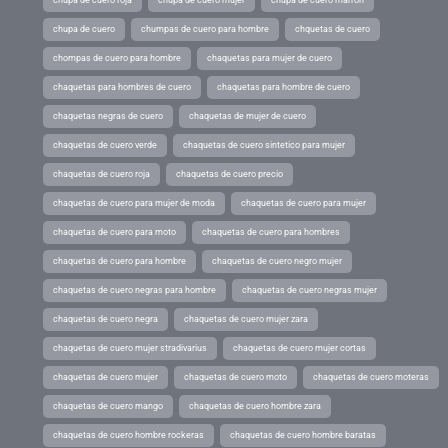
chupa de cuero roja
chupa de cuero mujer
chupa de cuero marron
chupa de cuero
chumpas de cuero para hombre
chquetas de cuero
chompas de cuero para hombre
chaquetas para mujer de cuero
chaquetas para hombres de cuero
chaquetas para hombre de cuero
chaquetas negras de cuero
chaquetas de mujer de cuero
chaquetas de cuero verde
chaquetas de cuero sintetico para mujer
chaquetas de cuero roja
chaquetas de cuero precio
chaquetas de cuero para mujer de moda
chaquetas de cuero para mujer
chaquetas de cuero para moto
chaquetas de cuero para hombres
chaquetas de cuero para hombre
chaquetas de cuero negro mujer
chaquetas de cuero negras para hombre
chaquetas de cuero negras mujer
chaquetas de cuero negra
chaquetas de cuero mujer zara
chaquetas de cuero mujer stradivarius
chaquetas de cuero mujer cortas
chaquetas de cuero mujer
chaquetas de cuero moto
chaquetas de cuero moteras
chaquetas de cuero mango
chaquetas de cuero hombre zara
chaquetas de cuero hombre rockeras
chaquetas de cuero hombre baratas