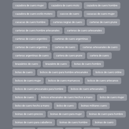
cazadora de cuero mujer
cazadora de cuero moto
cazadora de cuero hombre
cazadora de cuero estilo motero
cascos de cuero
casacas de cuero mujer
casacas de cuero hombre
carteras negras de cuero
carteras de cuero prune
carteras de cuero hombre artesanales
carteras de cuero artesanales
carteras de cuero argentino
carteras de cuero argentinas
carteras de cuero argentina
carteras de cuero
carteras artesanales de cuero
carteras argentinas de cuero
cartera de cuero prune
cartera de cuero
brazaletes de cuero
brazalete de cuero
botas de cuero hombre
botas de cuero
bolsos de cuero para hombre artesanales
bolsos de cuero online
bolsos de cuero mujer
bolsos de cuero marruecos
bolsos de cuero artesanos
bolsos de cuero artesanales para hombre
bolsos de cuero artesanales
bolsos de cuero
bolsos artesanales de cuero hechos a mano
bolso de cuero mujer
bolso de cuero hecho a mano
bolso de cuero
boinas militares cuero
boinas de cuero precios
boinas de cuero para mujer
boinas de cuero para hombre
boinas de cuero para caballeros
boinas de cuero hombre
boinas de cuero