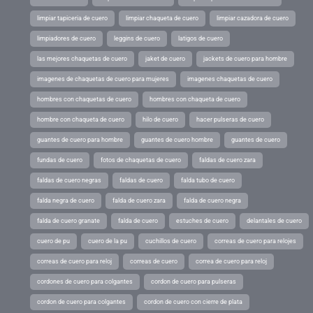
limpiar tapiceria de cuero
limpiar chaqueta de cuero
limpiar cazadora de cuero
limpiadores de cuero
leggins de cuero
latigos de cuero
las mejores chaquetas de cuero
jaket de cuero
jackets de cuero para hombre
imagenes de chaquetas de cuero para mujeres
imagenes chaquetas de cuero
hombres con chaquetas de cuero
hombres con chaqueta de cuero
hombre con chaqueta de cuero
hilo de cuero
hacer pulseras de cuero
guantes de cuero para hombre
guantes de cuero hombre
guantes de cuero
fundas de cuero
fotos de chaquetas de cuero
faldas de cuero zara
faldas de cuero negras
faldas de cuero
falda tubo de cuero
falda negra de cuero
falda de cuero zara
falda de cuero negra
falda de cuero granate
falda de cuero
estuches de cuero
delantales de cuero
cuero de pu
cuero de la pu
cuchillos de cuero
correas de cuero para relojes
correas de cuero para reloj
correas de cuero
correa de cuero para reloj
cordones de cuero para colgantes
cordon de cuero para pulseras
cordon de cuero para colgantes
cordon de cuero con cierre de plata