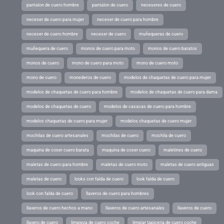
pantalon de cuero hombre
pantalon de cuero
neceseres de cuero
neceser de cuero para mujer
neceser de cuero para hombre
neceser de cuero hombre
neceser de cuero
muñequeras de cuero
muñequera de cuero
monos de cuero para moto
monos de cuero baratos
monos de cuero
mono de cuero para moto
mono de cuero moto
mono de cuero
monederos de cuero
modelos de chaquetas de cuero para mujer
modelos de chaquetas de cuero para hombre
modelos de chaquetas de cuero para dama
modelos de chaquetas de cuero
modelos de casacas de cuero para hombre
modelos chaquetas de cuero para mujer
modelos chaquetas de cuero mujer
mochilas de cuero artesanales
mochilas de cuero
mochila de cuero
maquina de coser cuero barata
maquina de coser cuero
maletines de cuero
maletas de cuero para hombre
maletas de cuero moto
maletas de cuero antiguas
maletas de cuero
looks con falda de cuero
look falda de cuero
look con falda de cuero
llaveros de cuero para hombres
llaveros de cuero hechos a mano
llaveros de cuero artesanales
llaveros de cuero
llavero de cuero
limpieza de cuero coche
limpiar tapiceria de cuero coche