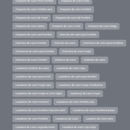
chaqueta de cuero moto hombre
chaqueta de cuero moto
chaqueta de cuero hombre zara
chaqueta de cuero hombre
chaqueta de cuero de mujer
chaqueta de cuero de hombre
chaqueta de cuero dama
chaqueta de cuero corta
chaqueta de cuero beige
chaqueta de cuero azul hombre
chanclas de cuero para hombre
chanclas de cuero hombre
chanclas de cuero
chamarras de cuero para hombres
chamarras de cuero para hombre
chamarra de cuero mujer
chamarra de cuero hombre
chalecos de cuero
chaketas de cuero
cazadoras moteras de cuero
cazadoras de cuero rojas
cazadoras de cuero para moto
cazadoras de cuero para hombre
cazadoras de cuero mujer zara
cazadoras de cuero mujer stradivarius
cazadoras de cuero mujer el corte ingles
cazadoras de cuero mujer
cazadoras de cuero moteras
cazadoras de cuero hombre zara
cazadoras de cuero hombre massimo dutti
cazadoras de cuero hombre baratas
cazadoras de cuero hombre
cazadoras de cuero
cazadora de cuero zara
cazadora de cuero segunda mano
cazadora de cuero roja mujer