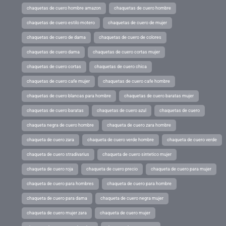
chaquetas de cuero hombre amazon
chaquetas de cuero hombre
chaquetas de cuero estilo motero
chaquetas de cuero de mujer
chaquetas de cuero de dama
chaquetas de cuero de colores
chaquetas de cuero dama
chaquetas de cuero cortas mujer
chaquetas de cuero cortas
chaquetas de cuero chica
chaquetas de cuero cafe mujer
chaquetas de cuero cafe hombre
chaquetas de cuero blancas para hombre
chaquetas de cuero baratas mujer
chaquetas de cuero baratas
chaquetas de cuero azul
chaquetas de cuero
chaqueta negra de cuero hombre
chaqueta de cuero zara hombre
chaqueta de cuero zara
chaqueta de cuero verde hombre
chaqueta de cuero verde
chaqueta de cuero stradivarius
chaqueta de cuero sintetico mujer
chaqueta de cuero roja
chaqueta de cuero precio
chaqueta de cuero para mujer
chaqueta de cuero para hombres
chaqueta de cuero para hombre
chaqueta de cuero para dama
chaqueta de cuero negra mujer
chaqueta de cuero mujer zara
chaqueta de cuero mujer