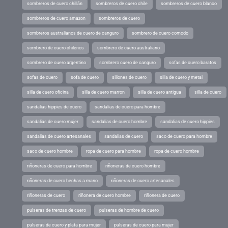
sombreros de cuero chillán
sombreros de cuero chile
sombreros de cuero blanco
sombreros de cuero amazon
sombreros de cuero
sombreros australianos de cuero de canguro
sombrero de cuero comodo
sombrero de cuero chilenos
sombrero de cuero australiano
sombrero de cuero argentino
sombrero cuero de canguro
sofas de cuero baratos
sofas de cuero
sofa de cuero
sillones de cuero
silla de cuero y metal
silla de cuero oficina
silla de cuero marron
silla de cuero antigua
silla de cuero
sandalias hippies de cuero
sandalias de cuero para hombre
sandalias de cuero mujer
sandalias de cuero hombre
sandalias de cuero hippies
sandalias de cuero artesanales
sandalias de cuero
saco de cuero para hombre
saco de cuero hombre
ropa de cuero para hombre
ropa de cuero hombre
riñoneras de cuero para hombre
riñoneras de cuero hombre
riñoneras de cuero hechas a mano
riñoneras de cuero artesanales
riñoneras de cuero
riñonera de cuero hombre
riñonera de cuero
pulseras de trenzas de cuero
pulseras de hombre de cuero
pulseras de cuero y plata para mujer
pulseras de cuero para mujer