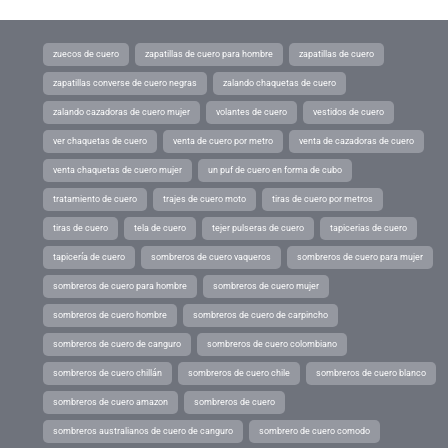
zuecos de cuero
zapatillas de cuero para hombre
zapatillas de cuero
zapatillas converse de cuero negras
zalando chaquetas de cuero
zalando cazadoras de cuero mujer
volantes de cuero
vestidos de cuero
ver chaquetas de cuero
venta de cuero por metro
venta de cazadoras de cuero
venta chaquetas de cuero mujer
un puf de cuero en forma de cubo
tratamiento de cuero
trajes de cuero moto
tiras de cuero por metros
tiras de cuero
tela de cuero
tejer pulseras de cuero
tapicerias de cuero
tapicería de cuero
sombreros de cuero vaqueros
sombreros de cuero para mujer
sombreros de cuero para hombre
sombreros de cuero mujer
sombreros de cuero hombre
sombreros de cuero de carpincho
sombreros de cuero de canguro
sombreros de cuero colombiano
sombreros de cuero chillán
sombreros de cuero chile
sombreros de cuero blanco
sombreros de cuero amazon
sombreros de cuero
sombreros australianos de cuero de canguro
sombrero de cuero comodo