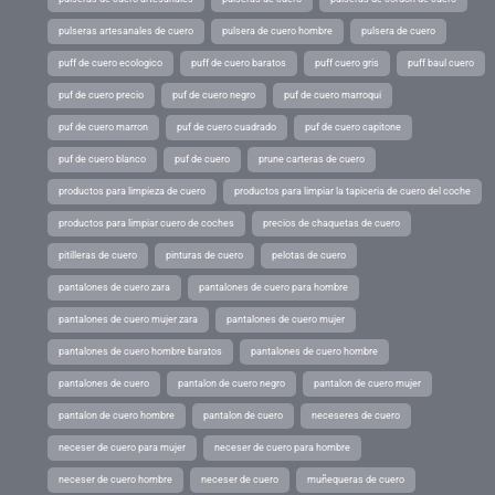
pulseras artesanales de cuero
pulsera de cuero hombre
pulsera de cuero
puff de cuero ecologico
puff de cuero baratos
puff cuero gris
puff baul cuero
puf de cuero precio
puf de cuero negro
puf de cuero marroqui
puf de cuero marron
puf de cuero cuadrado
puf de cuero capitone
puf de cuero blanco
puf de cuero
prune carteras de cuero
productos para limpieza de cuero
productos para limpiar la tapiceria de cuero del coche
productos para limpiar cuero de coches
precios de chaquetas de cuero
pitilleras de cuero
pinturas de cuero
pelotas de cuero
pantalones de cuero zara
pantalones de cuero para hombre
pantalones de cuero mujer zara
pantalones de cuero mujer
pantalones de cuero hombre baratos
pantalones de cuero hombre
pantalones de cuero
pantalon de cuero negro
pantalon de cuero mujer
pantalon de cuero hombre
pantalon de cuero
neceseres de cuero
neceser de cuero para mujer
neceser de cuero para hombre
neceser de cuero hombre
neceser de cuero
muñequeras de cuero