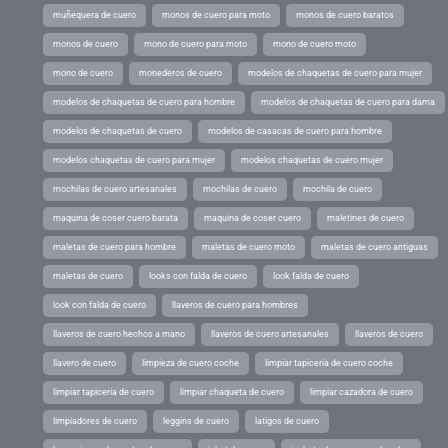
muñequera de cuero
monos de cuero para moto
monos de cuero baratos
monos de cuero
mono de cuero para moto
mono de cuero moto
mono de cuero
monederos de cuero
modelos de chaquetas de cuero para mujer
modelos de chaquetas de cuero para hombre
modelos de chaquetas de cuero para dama
modelos de chaquetas de cuero
modelos de casacas de cuero para hombre
modelos chaquetas de cuero para mujer
modelos chaquetas de cuero mujer
mochilas de cuero artesanales
mochilas de cuero
mochila de cuero
maquina de coser cuero barata
maquina de coser cuero
maletines de cuero
maletas de cuero para hombre
maletas de cuero moto
maletas de cuero antiguas
maletas de cuero
looks con falda de cuero
look falda de cuero
look con falda de cuero
llaveros de cuero para hombres
llaveros de cuero hechos a mano
llaveros de cuero artesanales
llaveros de cuero
llavero de cuero
limpieza de cuero coche
limpiar tapiceria de cuero coche
limpiar tapiceria de cuero
limpiar chaqueta de cuero
limpiar cazadora de cuero
limpiadores de cuero
leggins de cuero
latigos de cuero