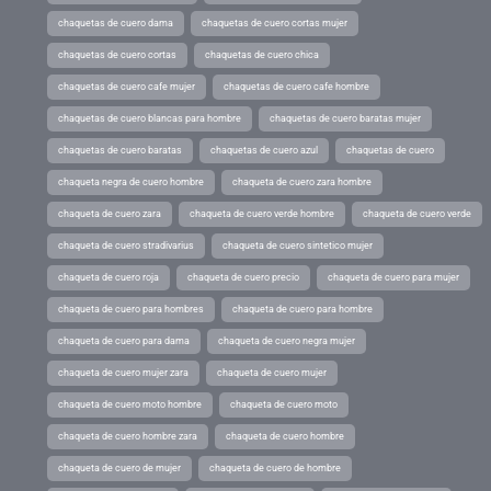
chaquetas de cuero dama
chaquetas de cuero cortas mujer
chaquetas de cuero cortas
chaquetas de cuero chica
chaquetas de cuero cafe mujer
chaquetas de cuero cafe hombre
chaquetas de cuero blancas para hombre
chaquetas de cuero baratas mujer
chaquetas de cuero baratas
chaquetas de cuero azul
chaquetas de cuero
chaqueta negra de cuero hombre
chaqueta de cuero zara hombre
chaqueta de cuero zara
chaqueta de cuero verde hombre
chaqueta de cuero verde
chaqueta de cuero stradivarius
chaqueta de cuero sintetico mujer
chaqueta de cuero roja
chaqueta de cuero precio
chaqueta de cuero para mujer
chaqueta de cuero para hombres
chaqueta de cuero para hombre
chaqueta de cuero para dama
chaqueta de cuero negra mujer
chaqueta de cuero mujer zara
chaqueta de cuero mujer
chaqueta de cuero moto hombre
chaqueta de cuero moto
chaqueta de cuero hombre zara
chaqueta de cuero hombre
chaqueta de cuero de mujer
chaqueta de cuero de hombre