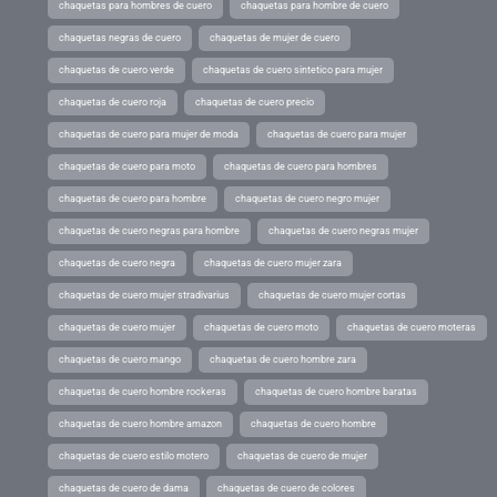
chaquetas para hombres de cuero
chaquetas para hombre de cuero
chaquetas negras de cuero
chaquetas de mujer de cuero
chaquetas de cuero verde
chaquetas de cuero sintetico para mujer
chaquetas de cuero roja
chaquetas de cuero precio
chaquetas de cuero para mujer de moda
chaquetas de cuero para mujer
chaquetas de cuero para moto
chaquetas de cuero para hombres
chaquetas de cuero para hombre
chaquetas de cuero negro mujer
chaquetas de cuero negras para hombre
chaquetas de cuero negras mujer
chaquetas de cuero negra
chaquetas de cuero mujer zara
chaquetas de cuero mujer stradivarius
chaquetas de cuero mujer cortas
chaquetas de cuero mujer
chaquetas de cuero moto
chaquetas de cuero moteras
chaquetas de cuero mango
chaquetas de cuero hombre zara
chaquetas de cuero hombre rockeras
chaquetas de cuero hombre baratas
chaquetas de cuero hombre amazon
chaquetas de cuero hombre
chaquetas de cuero estilo motero
chaquetas de cuero de mujer
chaquetas de cuero de dama
chaquetas de cuero de colores