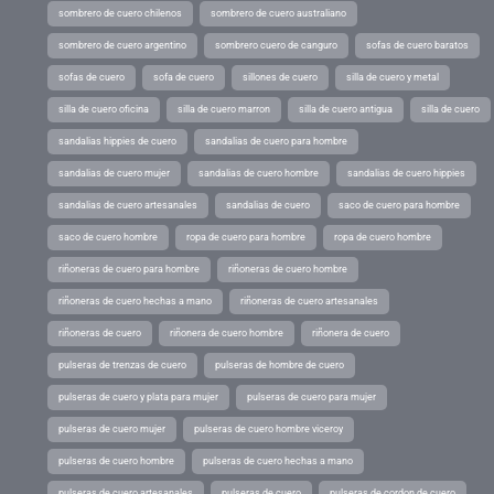
sombrero de cuero chilenos
sombrero de cuero australiano
sombrero de cuero argentino
sombrero cuero de canguro
sofas de cuero baratos
sofas de cuero
sofa de cuero
sillones de cuero
silla de cuero y metal
silla de cuero oficina
silla de cuero marron
silla de cuero antigua
silla de cuero
sandalias hippies de cuero
sandalias de cuero para hombre
sandalias de cuero mujer
sandalias de cuero hombre
sandalias de cuero hippies
sandalias de cuero artesanales
sandalias de cuero
saco de cuero para hombre
saco de cuero hombre
ropa de cuero para hombre
ropa de cuero hombre
riñoneras de cuero para hombre
riñoneras de cuero hombre
riñoneras de cuero hechas a mano
riñoneras de cuero artesanales
riñoneras de cuero
riñonera de cuero hombre
riñonera de cuero
pulseras de trenzas de cuero
pulseras de hombre de cuero
pulseras de cuero y plata para mujer
pulseras de cuero para mujer
pulseras de cuero mujer
pulseras de cuero hombre viceroy
pulseras de cuero hombre
pulseras de cuero hechas a mano
pulseras de cuero artesanales
pulseras de cuero
pulseras de cordon de cuero