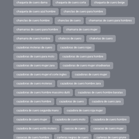
chaqueta de cuero dama
chaqueta de cuero corta
chaqueta de cuero beige
chaqueta de cuero azul hombre
chanclas de cuero para hombre
chanclas de cuero hombre
chanclas de cuero
chamarras de cuero para hombres
chamarras de cuero para hombre
chamarra de cuero mujer
chamarra de cuero hombre
chalecos de cuero
chaketas de cuero
cazadoras moteras de cuero
cazadoras de cuero rojas
cazadoras de cuero para moto
cazadoras de cuero para hombre
cazadoras de cuero mujer zara
cazadoras de cuero mujer stradivarius
cazadoras de cuero mujer el corte ingles
cazadoras de cuero mujer
cazadoras de cuero moteras
cazadoras de cuero hombre zara
cazadoras de cuero hombre massimo dutti
cazadoras de cuero hombre baratas
cazadoras de cuero hombre
cazadoras de cuero
cazadora de cuero zara
cazadora de cuero segunda mano
cazadora de cuero roja mujer
cazadora de cuero mujer
cazadora de cuero moto
cazadora de cuero hombre
cazadora de cuero estilo motero
cascos de cuero
casacas de cuero mujer
casacas de cuero hombre
carteras negras de cuero
carteras de cuero prune