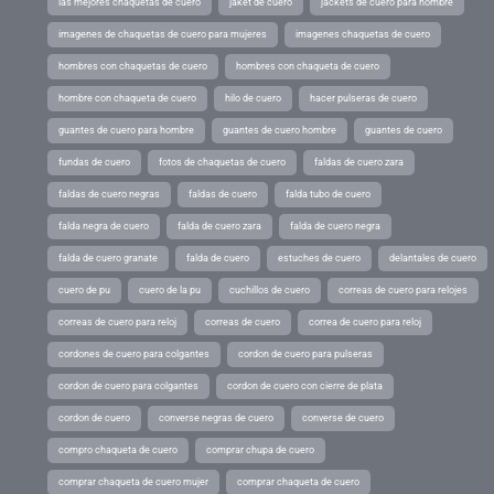
las mejores chaquetas de cuero
jaket de cuero
jackets de cuero para hombre
imagenes de chaquetas de cuero para mujeres
imagenes chaquetas de cuero
hombres con chaquetas de cuero
hombres con chaqueta de cuero
hombre con chaqueta de cuero
hilo de cuero
hacer pulseras de cuero
guantes de cuero para hombre
guantes de cuero hombre
guantes de cuero
fundas de cuero
fotos de chaquetas de cuero
faldas de cuero zara
faldas de cuero negras
faldas de cuero
falda tubo de cuero
falda negra de cuero
falda de cuero zara
falda de cuero negra
falda de cuero granate
falda de cuero
estuches de cuero
delantales de cuero
cuero de pu
cuero de la pu
cuchillos de cuero
correas de cuero para relojes
correas de cuero para reloj
correas de cuero
correa de cuero para reloj
cordones de cuero para colgantes
cordon de cuero para pulseras
cordon de cuero para colgantes
cordon de cuero con cierre de plata
cordon de cuero
converse negras de cuero
converse de cuero
compro chaqueta de cuero
comprar chupa de cuero
comprar chaqueta de cuero mujer
comprar chaqueta de cuero