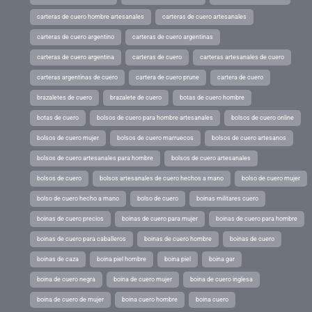
carteras de cuero hombre artesanales
carteras de cuero artesanales
carteras de cuero argentino
carteras de cuero argentinas
carteras de cuero argentina
carteras de cuero
carteras artesanales de cuero
carteras argentinas de cuero
cartera de cuero prune
cartera de cuero
brazaletes de cuero
brazalete de cuero
botas de cuero hombre
botas de cuero
bolsos de cuero para hombre artesanales
bolsos de cuero online
bolsos de cuero mujer
bolsos de cuero marruecos
bolsos de cuero artesanos
bolsos de cuero artesanales para hombre
bolsos de cuero artesanales
bolsos de cuero
bolsos artesanales de cuero hechos a mano
bolso de cuero mujer
bolso de cuero hecho a mano
bolso de cuero
boinas militares cuero
boinas de cuero precios
boinas de cuero para mujer
boinas de cuero para hombre
boinas de cuero para caballeros
boinas de cuero hombre
boinas de cuero
boinas de caza
boina piel hombre
boina piel
boina gar
boina de cuero negra
boina de cuero mujer
boina de cuero inglesa
boina de cuero de mujer
boina cuero hombre
boina cuero