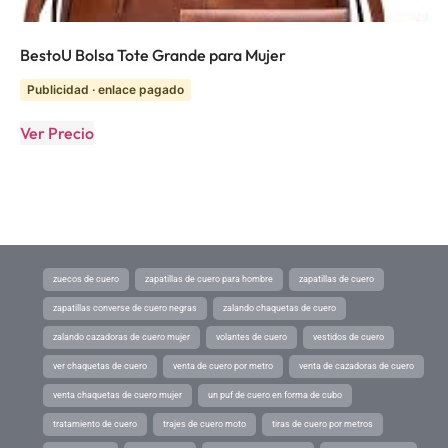
BestoU Bolsa Tote Grande para Mujer
Publicidad · enlace pagado
Ver Precio
zuecos de cuero
zapatillas de cuero para hombre
zapatillas de cuero
zapatillas converse de cuero negras
zalando chaquetas de cuero
zalando cazadoras de cuero mujer
volantes de cuero
vestidos de cuero
ver chaquetas de cuero
venta de cuero por metro
venta de cazadoras de cuero
venta chaquetas de cuero mujer
un puf de cuero en forma de cubo
tratamiento de cuero
trajes de cuero moto
tiras de cuero por metros