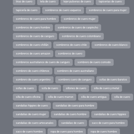
tiras de cuero
tela de cuero
tejer pulseras de cuero
tapicerias de cuero
tapicería de cuero
sombreros de cuero vaqueros
sombreros de cuero para mujer
sombreros de cuero para hombre
sombreros de cuero mujer
sombreros de cuero hombre
sombreros de cuero de carpincho
sombreros de cuero de canguro
sombreros de cuero colombiano
sombreros de cuero chillán
sombreros de cuero chile
sombreros de cuero blanco
sombreros de cuero amazon
sombreros de cuero
sombreros australianos de cuero de canguro
sombrero de cuero comodo
sombrero de cuero chilenos
sombrero de cuero australiano
sombrero de cuero argentino
sombrero cuero de canguro
sofas de cuero baratos
sofas de cuero
sofa de cuero
sillones de cuero
silla de cuero y metal
silla de cuero oficina
silla de cuero marron
silla de cuero antigua
silla de cuero
sandalias hippies de cuero
sandalias de cuero para hombre
sandalias de cuero mujer
sandalias de cuero hombre
sandalias de cuero hippies
sandalias de cuero artesanales
sandalias de cuero
saco de cuero para hombre
saco de cuero hombre
ropa de cuero para hombre
ropa de cuero hombre