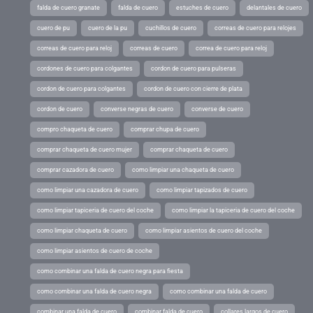
falda de cuero granate
falda de cuero
estuches de cuero
delantales de cuero
cuero de pu
cuero de la pu
cuchillos de cuero
correas de cuero para relojes
correas de cuero para reloj
correas de cuero
correa de cuero para reloj
cordones de cuero para colgantes
cordon de cuero para pulseras
cordon de cuero para colgantes
cordon de cuero con cierre de plata
cordon de cuero
converse negras de cuero
converse de cuero
compro chaqueta de cuero
comprar chupa de cuero
comprar chaqueta de cuero mujer
comprar chaqueta de cuero
comprar cazadora de cuero
como limpiar una chaqueta de cuero
como limpiar una cazadora de cuero
como limpiar tapizados de cuero
como limpiar tapiceria de cuero del coche
como limpiar la tapiceria de cuero del coche
como limpiar chaqueta de cuero
como limpiar asientos de cuero del coche
como limpiar asientos de cuero de coche
como combinar una falda de cuero negra para fiesta
como combinar una falda de cuero negra
como combinar una falda de cuero
combinar una falda de cuero
combinar falda de cuero
collares largos de cuero