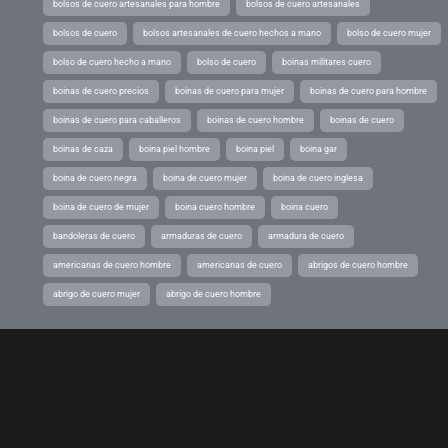
bolsos de cuero artesanales para hombre
bolsos de cuero artesanales
bolsos de cuero
bolsos artesanales de cuero hechos a mano
bolso de cuero mujer
bolso de cuero hecho a mano
bolso de cuero
boinas militares cuero
boinas de cuero precios
boinas de cuero para mujer
boinas de cuero para hombre
boinas de cuero para caballeros
boinas de cuero hombre
boinas de cuero
boinas de caza
boina piel hombre
boina piel
boina gar
boina de cuero negra
boina de cuero mujer
boina de cuero inglesa
boina de cuero de mujer
boina cuero hombre
boina cuero
bandoleras de cuero
armaduras de cuero
armadura de cuero
americanas de cuero hombre
americanas de cuero
abrigos de cuero hombre
abrigo de cuero mujer
abrigo de cuero hombre