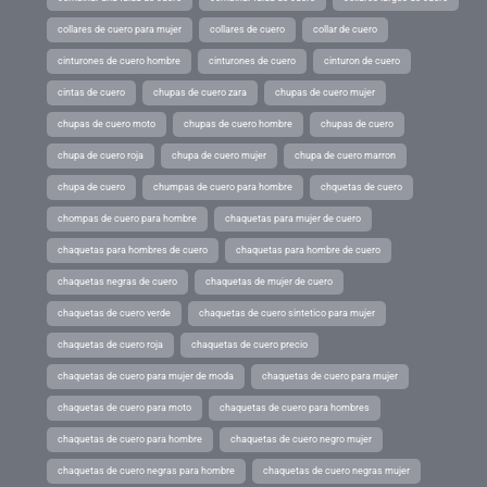
collares de cuero para mujer
collares de cuero
collar de cuero
cinturones de cuero hombre
cinturones de cuero
cinturon de cuero
cintas de cuero
chupas de cuero zara
chupas de cuero mujer
chupas de cuero moto
chupas de cuero hombre
chupas de cuero
chupa de cuero roja
chupa de cuero mujer
chupa de cuero marron
chupa de cuero
chumpas de cuero para hombre
chquetas de cuero
chompas de cuero para hombre
chaquetas para mujer de cuero
chaquetas para hombres de cuero
chaquetas para hombre de cuero
chaquetas negras de cuero
chaquetas de mujer de cuero
chaquetas de cuero verde
chaquetas de cuero sintetico para mujer
chaquetas de cuero roja
chaquetas de cuero precio
chaquetas de cuero para mujer de moda
chaquetas de cuero para mujer
chaquetas de cuero para moto
chaquetas de cuero para hombres
chaquetas de cuero para hombre
chaquetas de cuero negro mujer
chaquetas de cuero negras para hombre
chaquetas de cuero negras mujer