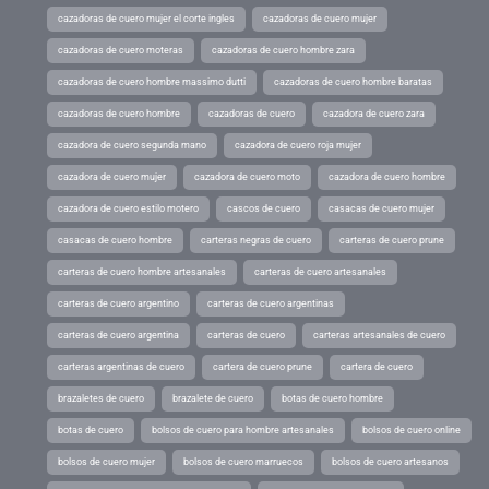
cazadoras de cuero mujer el corte ingles
cazadoras de cuero mujer
cazadoras de cuero moteras
cazadoras de cuero hombre zara
cazadoras de cuero hombre massimo dutti
cazadoras de cuero hombre baratas
cazadoras de cuero hombre
cazadoras de cuero
cazadora de cuero zara
cazadora de cuero segunda mano
cazadora de cuero roja mujer
cazadora de cuero mujer
cazadora de cuero moto
cazadora de cuero hombre
cazadora de cuero estilo motero
cascos de cuero
casacas de cuero mujer
casacas de cuero hombre
carteras negras de cuero
carteras de cuero prune
carteras de cuero hombre artesanales
carteras de cuero artesanales
carteras de cuero argentino
carteras de cuero argentinas
carteras de cuero argentina
carteras de cuero
carteras artesanales de cuero
carteras argentinas de cuero
cartera de cuero prune
cartera de cuero
brazaletes de cuero
brazalete de cuero
botas de cuero hombre
botas de cuero
bolsos de cuero para hombre artesanales
bolsos de cuero online
bolsos de cuero mujer
bolsos de cuero marruecos
bolsos de cuero artesanos