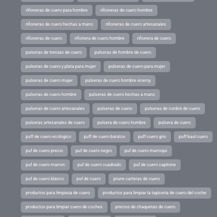
riñoneras de cuero para hombre
riñoneras de cuero hombre
riñoneras de cuero hechas a mano
riñoneras de cuero artesanales
riñoneras de cuero
riñonera de cuero hombre
riñonera de cuero
pulseras de trenzas de cuero
pulseras de hombre de cuero
pulseras de cuero y plata para mujer
pulseras de cuero para mujer
pulseras de cuero mujer
pulseras de cuero hombre viceroy
pulseras de cuero hombre
pulseras de cuero hechas a mano
pulseras de cuero artesanales
pulseras de cuero
pulseras de cordon de cuero
pulseras artesanales de cuero
pulsera de cuero hombre
pulsera de cuero
puff de cuero ecologico
puff de cuero baratos
puff cuero gris
puff baul cuero
puf de cuero precio
puf de cuero negro
puf de cuero marroqui
puf de cuero marron
puf de cuero cuadrado
puf de cuero capitone
puf de cuero blanco
puf de cuero
prune carteras de cuero
productos para limpieza de cuero
productos para limpiar la tapiceria de cuero del coche
productos para limpiar cuero de coches
precios de chaquetas de cuero