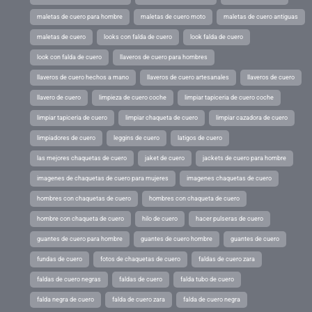
maletas de cuero para hombre
maletas de cuero moto
maletas de cuero antiguas
maletas de cuero
looks con falda de cuero
look falda de cuero
look con falda de cuero
llaveros de cuero para hombres
llaveros de cuero hechos a mano
llaveros de cuero artesanales
llaveros de cuero
llavero de cuero
limpieza de cuero coche
limpiar tapiceria de cuero coche
limpiar tapiceria de cuero
limpiar chaqueta de cuero
limpiar cazadora de cuero
limpiadores de cuero
leggins de cuero
latigos de cuero
las mejores chaquetas de cuero
jaket de cuero
jackets de cuero para hombre
imagenes de chaquetas de cuero para mujeres
imagenes chaquetas de cuero
hombres con chaquetas de cuero
hombres con chaqueta de cuero
hombre con chaqueta de cuero
hilo de cuero
hacer pulseras de cuero
guantes de cuero para hombre
guantes de cuero hombre
guantes de cuero
fundas de cuero
fotos de chaquetas de cuero
faldas de cuero zara
faldas de cuero negras
faldas de cuero
falda tubo de cuero
falda negra de cuero
falda de cuero zara
falda de cuero negra