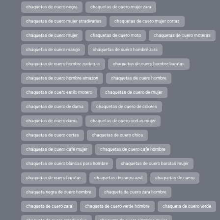
chaquetas de cuero negra
chaquetas de cuero mujer zara
chaquetas de cuero mujer stradivarius
chaquetas de cuero mujer cortas
chaquetas de cuero mujer
chaquetas de cuero moto
chaquetas de cuero moteras
chaquetas de cuero mango
chaquetas de cuero hombre zara
chaquetas de cuero hombre rockeras
chaquetas de cuero hombre baratas
chaquetas de cuero hombre amazon
chaquetas de cuero hombre
chaquetas de cuero estilo motero
chaquetas de cuero de mujer
chaquetas de cuero de dama
chaquetas de cuero de colores
chaquetas de cuero dama
chaquetas de cuero cortas mujer
chaquetas de cuero cortas
chaquetas de cuero chica
chaquetas de cuero cafe mujer
chaquetas de cuero cafe hombre
chaquetas de cuero blancas para hombre
chaquetas de cuero baratas mujer
chaquetas de cuero baratas
chaquetas de cuero azul
chaquetas de cuero
chaqueta negra de cuero hombre
chaqueta de cuero zara hombre
chaqueta de cuero zara
chaqueta de cuero verde hombre
chaqueta de cuero verde