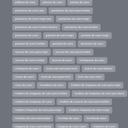
pitilleras de cuero
pinturas de cuero
pelotas de cuero
pantalones de cuero zara
pantalones de cuero para hombre
pantalones de cuero mujer zara
pantalones de cuero mujer
pantalones de cuero hombre baratos
pantalones de cuero hombre
pantalones de cuero
pantalon de cuero negro
pantalon de cuero mujer
pantalon de cuero hombre
pantalon de cuero
neceseres de cuero
neceser de cuero para mujer
neceser de cuero para hombre
neceser de cuero hombre
neceser de cuero
muñequeras de cuero
muñequera de cuero
monos de cuero para moto
monos de cuero baratos
monos de cuero
mono de cuero para moto
mono de cuero moto
mono de cuero
monederos de cuero
modelos de chaquetas de cuero para mujer
modelos de chaquetas de cuero para hombre
modelos de chaquetas de cuero para dama
modelos de chaquetas de cuero
modelos de casacas de cuero para hombre
modelos chaquetas de cuero para mujer
modelos chaquetas de cuero mujer
mochilas de cuero artesanales
mochilas de cuero
mochila de cuero
maquina de coser cuero barata
maquina de coser cuero
maletines de cuero