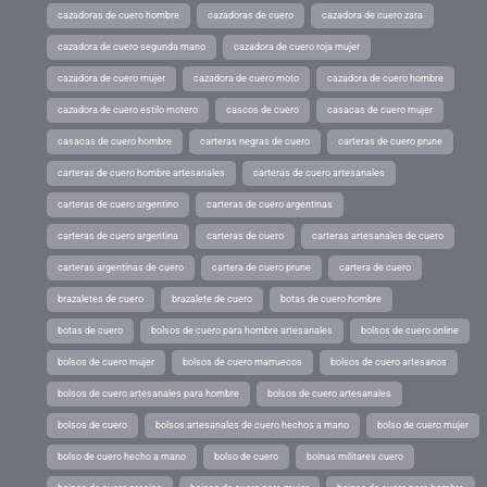
cazadoras de cuero hombre
cazadoras de cuero
cazadora de cuero zara
cazadora de cuero segunda mano
cazadora de cuero roja mujer
cazadora de cuero mujer
cazadora de cuero moto
cazadora de cuero hombre
cazadora de cuero estilo motero
cascos de cuero
casacas de cuero mujer
casacas de cuero hombre
carteras negras de cuero
carteras de cuero prune
carteras de cuero hombre artesanales
carteras de cuero artesanales
carteras de cuero argentino
carteras de cuero argentinas
carteras de cuero argentina
carteras de cuero
carteras artesanales de cuero
carteras argentinas de cuero
cartera de cuero prune
cartera de cuero
brazaletes de cuero
brazalete de cuero
botas de cuero hombre
botas de cuero
bolsos de cuero para hombre artesanales
bolsos de cuero online
bolsos de cuero mujer
bolsos de cuero marruecos
bolsos de cuero artesanos
bolsos de cuero artesanales para hombre
bolsos de cuero artesanales
bolsos de cuero
bolsos artesanales de cuero hechos a mano
bolso de cuero mujer
bolso de cuero hecho a mano
bolso de cuero
boinas militares cuero