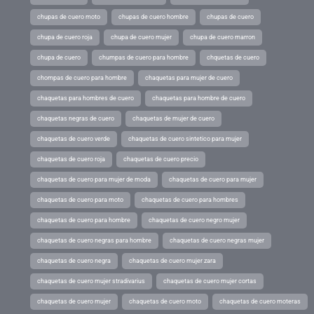
chupas de cuero moto
chupas de cuero hombre
chupas de cuero
chupa de cuero roja
chupa de cuero mujer
chupa de cuero marron
chupa de cuero
chumpas de cuero para hombre
chquetas de cuero
chompas de cuero para hombre
chaquetas para mujer de cuero
chaquetas para hombres de cuero
chaquetas para hombre de cuero
chaquetas negras de cuero
chaquetas de mujer de cuero
chaquetas de cuero verde
chaquetas de cuero sintetico para mujer
chaquetas de cuero roja
chaquetas de cuero precio
chaquetas de cuero para mujer de moda
chaquetas de cuero para mujer
chaquetas de cuero para moto
chaquetas de cuero para hombres
chaquetas de cuero para hombre
chaquetas de cuero negro mujer
chaquetas de cuero negras para hombre
chaquetas de cuero negras mujer
chaquetas de cuero negra
chaquetas de cuero mujer zara
chaquetas de cuero mujer stradivarius
chaquetas de cuero mujer cortas
chaquetas de cuero mujer
chaquetas de cuero moto
chaquetas de cuero moteras