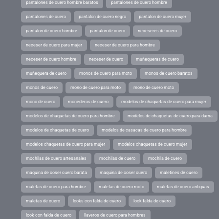
pantalones de cuero hombre baratos
pantalones de cuero hombre
pantalones de cuero
pantalon de cuero negro
pantalon de cuero mujer
pantalon de cuero hombre
pantalon de cuero
neceseres de cuero
neceser de cuero para mujer
neceser de cuero para hombre
neceser de cuero hombre
neceser de cuero
muñequeras de cuero
muñequera de cuero
monos de cuero para moto
monos de cuero baratos
monos de cuero
mono de cuero para moto
mono de cuero moto
mono de cuero
monederos de cuero
modelos de chaquetas de cuero para mujer
modelos de chaquetas de cuero para hombre
modelos de chaquetas de cuero para dama
modelos de chaquetas de cuero
modelos de casacas de cuero para hombre
modelos chaquetas de cuero para mujer
modelos chaquetas de cuero mujer
mochilas de cuero artesanales
mochilas de cuero
mochila de cuero
maquina de coser cuero barata
maquina de coser cuero
maletines de cuero
maletas de cuero para hombre
maletas de cuero moto
maletas de cuero antiguas
maletas de cuero
looks con falda de cuero
look falda de cuero
look con falda de cuero
llaveros de cuero para hombres