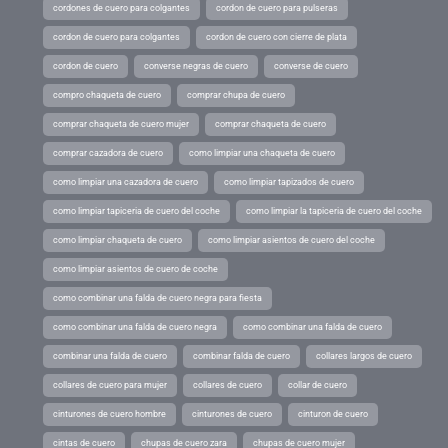
cordones de cuero para colgantes
cordon de cuero para pulseras
cordon de cuero para colgantes
cordon de cuero con cierre de plata
cordon de cuero
converse negras de cuero
converse de cuero
compro chaqueta de cuero
comprar chupa de cuero
comprar chaqueta de cuero mujer
comprar chaqueta de cuero
comprar cazadora de cuero
como limpiar una chaqueta de cuero
como limpiar una cazadora de cuero
como limpiar tapizados de cuero
como limpiar tapiceria de cuero del coche
como limpiar la tapiceria de cuero del coche
como limpiar chaqueta de cuero
como limpiar asientos de cuero del coche
como limpiar asientos de cuero de coche
como combinar una falda de cuero negra para fiesta
como combinar una falda de cuero negra
como combinar una falda de cuero
combinar una falda de cuero
combinar falda de cuero
collares largos de cuero
collares de cuero para mujer
collares de cuero
collar de cuero
cinturones de cuero hombre
cinturones de cuero
cinturon de cuero
cintas de cuero
chupas de cuero zara
chupas de cuero mujer