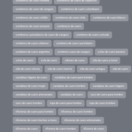
sombreros de cuero hombre
sombreros de cuero de carpincho
sombreros de cuero de canguro
sombreros de cuero colombiano
sombreros de cuero chillán
sombreros de cuero chile
sombreros de cuero blanco
sombreros de cuero amazon
sombreros de cuero
sombreros australianos de cuero de canguro
sombrero de cuero comodo
sombrero de cuero chilenos
sombrero de cuero australiano
sombrero de cuero argentino
sombrero cuero de canguro
sofas de cuero baratos
sofas de cuero
sofa de cuero
sillones de cuero
silla de cuero y metal
silla de cuero oficina
silla de cuero marron
silla de cuero antigua
silla de cuero
sandalias hippies de cuero
sandalias de cuero para hombre
sandalias de cuero mujer
sandalias de cuero hombre
sandalias de cuero hippies
sandalias de cuero artesanales
sandalias de cuero
saco de cuero para hombre
saco de cuero hombre
ropa de cuero para hombre
ropa de cuero hombre
riñoneras de cuero para hombre
riñoneras de cuero hombre
riñoneras de cuero hechas a mano
riñoneras de cuero artesanales
riñoneras de cuero
riñonera de cuero hombre
riñonera de cuero