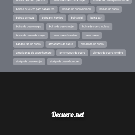
boinas de cuero precios
boinas de cuero para mujer
boinas de cuero para hombre
boinas de cuero para caballeros
boinas de cuero hombre
boinas de cuero
boinas de caza
boina piel hombre
boina piel
boina gar
boina de cuero negra
boina de cuero mujer
boina de cuero inglesa
boina de cuero de mujer
boina cuero hombre
boina cuero
bandoleras de cuero
armaduras de cuero
armadura de cuero
americanas de cuero hombre
americanas de cuero
abrigos de cuero hombre
abrigo de cuero mujer
abrigo de cuero hombre
Decuero.net