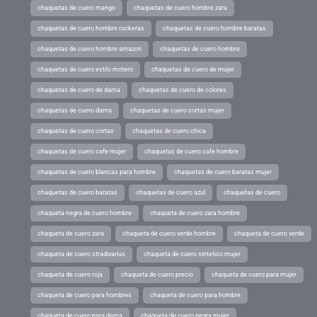
chaquetas de cuero mango
chaquetas de cuero hombre zara
chaquetas de cuero hombre rockeras
chaquetas de cuero hombre baratas
chaquetas de cuero hombre amazon
chaquetas de cuero hombre
chaquetas de cuero estilo motero
chaquetas de cuero de mujer
chaquetas de cuero de dama
chaquetas de cuero de colores
chaquetas de cuero dama
chaquetas de cuero cortas mujer
chaquetas de cuero cortas
chaquetas de cuero chica
chaquetas de cuero cafe mujer
chaquetas de cuero cafe hombre
chaquetas de cuero blancas para hombre
chaquetas de cuero baratas mujer
chaquetas de cuero baratas
chaquetas de cuero azul
chaquetas de cuero
chaqueta negra de cuero hombre
chaqueta de cuero zara hombre
chaqueta de cuero zara
chaqueta de cuero verde hombre
chaqueta de cuero verde
chaqueta de cuero stradivarius
chaqueta de cuero sintetico mujer
chaqueta de cuero roja
chaqueta de cuero precio
chaqueta de cuero para mujer
chaqueta de cuero para hombres
chaqueta de cuero para hombre
chaqueta de cuero para dama
chaqueta de cuero negra mujer