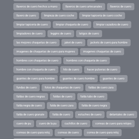
llaveros de cuero hechos a mano
llaveros de cuero artesanales
llaveros de cuero
llavero de cuero
limpieza de cuero coche
limpiar tapiceria de cuero coche
limpiar tapiceria de cuero
limpiar chaqueta de cuero
limpiar cazadora de cuero
limpiadores de cuero
leggins de cuero
latigos de cuero
las mejores chaquetas de cuero
jaket de cuero
jackets de cuero para hombre
imagenes de chaquetas de cuero para mujeres
imagenes chaquetas de cuero
hombres con chaquetas de cuero
hombres con chaqueta de cuero
hombre con chaqueta de cuero
hilo de cuero
hacer pulseras de cuero
guantes de cuero para hombre
guantes de cuero hombre
guantes de cuero
fundas de cuero
fotos de chaquetas de cuero
faldas de cuero zara
faldas de cuero negras
faldas de cuero
falda tubo de cuero
falda negra de cuero
falda de cuero zara
falda de cuero negra
falda de cuero granate
falda de cuero
estuches de cuero
delantales de cuero
cuero de pu
cuero de la pu
cuchillos de cuero
correas de cuero para relojes
correas de cuero para reloj
correas de cuero
correa de cuero para reloj