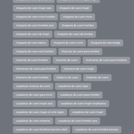
chaqueta de cuero mujer zara
chaqueta de cuero mujer
chaqueta de cuero moto hombre
chaqueta de cuero moto
chaqueta de cuero hombre zara
chaqueta de cuero hombre
chaqueta de cuero de mujer
chaqueta de cuero de hombre
chaqueta de cuero dama
chaqueta de cuero corta
chaqueta de cuero beige
chaqueta de cuero azul hombre
chanclas de cuero para hombre
chanclas de cuero hombre
chanclas de cuero
chamarras de cuero para hombres
chamarras de cuero para hombre
chamarra de cuero mujer
chamarra de cuero hombre
chalecos de cuero
chaketas de cuero
cazadoras moteras de cuero
cazadoras de cuero rojas
cazadoras de cuero para moto
cazadoras de cuero para hombre
cazadoras de cuero mujer zara
cazadoras de cuero mujer stradivarius
cazadoras de cuero mujer el corte ingles
cazadoras de cuero mujer
cazadoras de cuero moteras
cazadoras de cuero hombre zara
cazadoras de cuero hombre massimo dutti
cazadoras de cuero hombre baratas