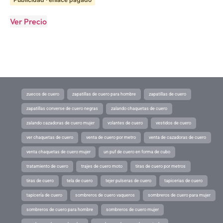
Ver Precio
zuecos de cuero
zapatillas de cuero para hombre
zapatillas de cuero
zapatillas converse de cuero negras
zalando chaquetas de cuero
zalando cazadoras de cuero mujer
volantes de cuero
vestidos de cuero
ver chaquetas de cuero
venta de cuero por metro
venta de cazadoras de cuero
venta chaquetas de cuero mujer
un puf de cuero en forma de cubo
tratamiento de cuero
trajes de cuero moto
tiras de cuero por metros
tiras de cuero
tela de cuero
tejer pulseras de cuero
tapicerias de cuero
tapicería de cuero
sombreros de cuero vaqueros
sombreros de cuero para mujer
sombreros de cuero para hombre
sombreros de cuero mujer