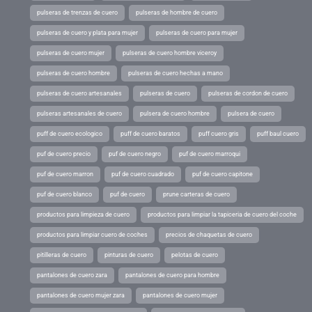
pulseras de trenzas de cuero
pulseras de hombre de cuero
pulseras de cuero y plata para mujer
pulseras de cuero para mujer
pulseras de cuero mujer
pulseras de cuero hombre viceroy
pulseras de cuero hombre
pulseras de cuero hechas a mano
pulseras de cuero artesanales
pulseras de cuero
pulseras de cordon de cuero
pulseras artesanales de cuero
pulsera de cuero hombre
pulsera de cuero
puff de cuero ecologico
puff de cuero baratos
puff cuero gris
puff baul cuero
puf de cuero precio
puf de cuero negro
puf de cuero marroqui
puf de cuero marron
puf de cuero cuadrado
puf de cuero capitone
puf de cuero blanco
puf de cuero
prune carteras de cuero
productos para limpieza de cuero
productos para limpiar la tapiceria de cuero del coche
productos para limpiar cuero de coches
precios de chaquetas de cuero
pitilleras de cuero
pinturas de cuero
pelotas de cuero
pantalones de cuero zara
pantalones de cuero para hombre
pantalones de cuero mujer zara
pantalones de cuero mujer