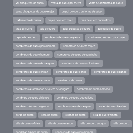
ver chaquetas de cuero
venta de cuero por metro
venta de cazadoras de cuero
venta chaquetas de cuero mujer
un puf de cuero en forma de cubo
tratamiento de cuero
trajes de cuero moto
tiras de cuero por metros
tiras de cuero
tela de cuero
tejer pulseras de cuero
tapicerias de cuero
tapicería de cuero
sombreros de cuero vaqueros
sombreros de cuero para mujer
sombreros de cuero para hombre
sombreros de cuero mujer
sombreros de cuero hombre
sombreros de cuero de carpincho
sombreros de cuero de canguro
sombreros de cuero colombiano
sombreros de cuero chillán
sombreros de cuero chile
sombreros de cuero blanco
sombreros de cuero amazon
sombreros de cuero
sombreros australianos de cuero de canguro
sombrero de cuero comodo
sombrero de cuero chilenos
sombrero de cuero australiano
sombrero de cuero argentino
sombrero cuero de canguro
sofas de cuero baratos
sofas de cuero
sofa de cuero
sillones de cuero
silla de cuero y metal
silla de cuero oficina
silla de cuero marron
silla de cuero antigua
silla de cuero
sandalias hippies de cuero
sandalias de cuero para hombre