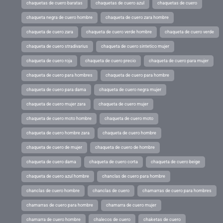
chaquetas de cuero baratas
chaquetas de cuero azul
chaquetas de cuero
chaqueta negra de cuero hombre
chaqueta de cuero zara hombre
chaqueta de cuero zara
chaqueta de cuero verde hombre
chaqueta de cuero verde
chaqueta de cuero stradivarius
chaqueta de cuero sintetico mujer
chaqueta de cuero roja
chaqueta de cuero precio
chaqueta de cuero para mujer
chaqueta de cuero para hombres
chaqueta de cuero para hombre
chaqueta de cuero para dama
chaqueta de cuero negra mujer
chaqueta de cuero mujer zara
chaqueta de cuero mujer
chaqueta de cuero moto hombre
chaqueta de cuero moto
chaqueta de cuero hombre zara
chaqueta de cuero hombre
chaqueta de cuero de mujer
chaqueta de cuero de hombre
chaqueta de cuero dama
chaqueta de cuero corta
chaqueta de cuero beige
chaqueta de cuero azul hombre
chanclas de cuero para hombre
chanclas de cuero hombre
chanclas de cuero
chamarras de cuero para hombres
chamarras de cuero para hombre
chamarra de cuero mujer
chamarra de cuero hombre
chalecos de cuero
chaketas de cuero