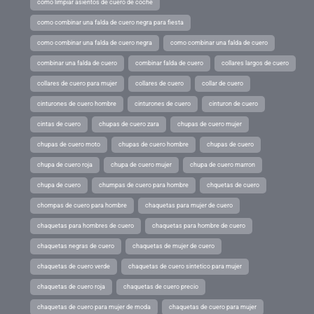
como limpiar asientos de cuero de coche
como combinar una falda de cuero negra para fiesta
como combinar una falda de cuero negra
como combinar una falda de cuero
combinar una falda de cuero
combinar falda de cuero
collares largos de cuero
collares de cuero para mujer
collares de cuero
collar de cuero
cinturones de cuero hombre
cinturones de cuero
cinturon de cuero
cintas de cuero
chupas de cuero zara
chupas de cuero mujer
chupas de cuero moto
chupas de cuero hombre
chupas de cuero
chupa de cuero roja
chupa de cuero mujer
chupa de cuero marron
chupa de cuero
chumpas de cuero para hombre
chquetas de cuero
chompas de cuero para hombre
chaquetas para mujer de cuero
chaquetas para hombres de cuero
chaquetas para hombre de cuero
chaquetas negras de cuero
chaquetas de mujer de cuero
chaquetas de cuero verde
chaquetas de cuero sintetico para mujer
chaquetas de cuero roja
chaquetas de cuero precio
chaquetas de cuero para mujer de moda
chaquetas de cuero para mujer