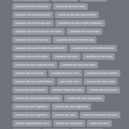
cazadoras moteras de cuero
cazadoras de cuero rojas
cazadoras de cuero para moto
cazadoras de cuero para hombre
cazadoras de cuero mujer zara
cazadoras de cuero mujer stradivarius
cazadoras de cuero mujer el corte ingles
cazadoras de cuero mujer
cazadoras de cuero moteras
cazadoras de cuero hombre zara
cazadoras de cuero hombre massimo dutti
cazadoras de cuero hombre baratas
cazadoras de cuero hombre
cazadoras de cuero
cazadora de cuero zara
cazadora de cuero segunda mano
cazadora de cuero roja mujer
cazadora de cuero mujer
cazadora de cuero moto
cazadora de cuero hombre
cazadora de cuero estilo motero
cascos de cuero
casacas de cuero mujer
casacas de cuero hombre
carteras negras de cuero
carteras de cuero prune
carteras de cuero hombre artesanales
carteras de cuero artesanales
carteras de cuero argentino
carteras de cuero argentinas
carteras de cuero argentina
carteras de cuero
carteras artesanales de cuero
carteras argentinas de cuero
cartera de cuero prune
cartera de cuero