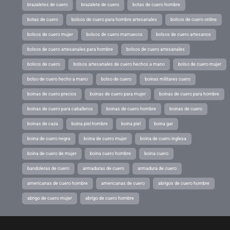
brazaletes de cuero
brazalete de cuero
botas de cuero hombre
botas de cuero
bolsos de cuero para hombre artesanales
bolsos de cuero online
bolsos de cuero mujer
bolsos de cuero marruecos
bolsos de cuero artesanos
bolsos de cuero artesanales para hombre
bolsos de cuero artesanales
bolsos de cuero
bolsos artesanales de cuero hechos a mano
bolso de cuero mujer
bolso de cuero hecho a mano
bolso de cuero
boinas militares cuero
boinas de cuero precios
boinas de cuero para mujer
boinas de cuero para hombre
boinas de cuero para caballeros
boinas de cuero hombre
boinas de cuero
boinas de caza
boina piel hombre
boina piel
boina gar
boina de cuero negra
boina de cuero mujer
boina de cuero inglesa
boina de cuero de mujer
boina cuero hombre
boina cuero
bandoleras de cuero
armaduras de cuero
armadura de cuero
americanas de cuero hombre
americanas de cuero
abrigos de cuero hombre
abrigo de cuero mujer
abrigo de cuero hombre