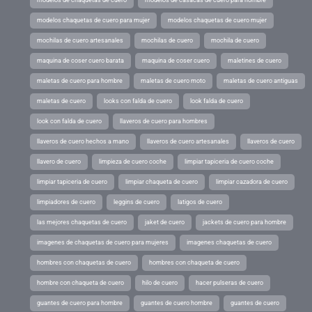
modelos de chaquetas de cuero
modelos de casacas de cuero para hombre
modelos chaquetas de cuero para mujer
modelos chaquetas de cuero mujer
mochilas de cuero artesanales
mochilas de cuero
mochila de cuero
maquina de coser cuero barata
maquina de coser cuero
maletines de cuero
maletas de cuero para hombre
maletas de cuero moto
maletas de cuero antiguas
maletas de cuero
looks con falda de cuero
look falda de cuero
look con falda de cuero
llaveros de cuero para hombres
llaveros de cuero hechos a mano
llaveros de cuero artesanales
llaveros de cuero
llavero de cuero
limpieza de cuero coche
limpiar tapiceria de cuero coche
limpiar tapiceria de cuero
limpiar chaqueta de cuero
limpiar cazadora de cuero
limpiadores de cuero
leggins de cuero
latigos de cuero
las mejores chaquetas de cuero
jaket de cuero
jackets de cuero para hombre
imagenes de chaquetas de cuero para mujeres
imagenes chaquetas de cuero
hombres con chaquetas de cuero
hombres con chaqueta de cuero
hombre con chaqueta de cuero
hilo de cuero
hacer pulseras de cuero
guantes de cuero para hombre
guantes de cuero hombre
guantes de cuero