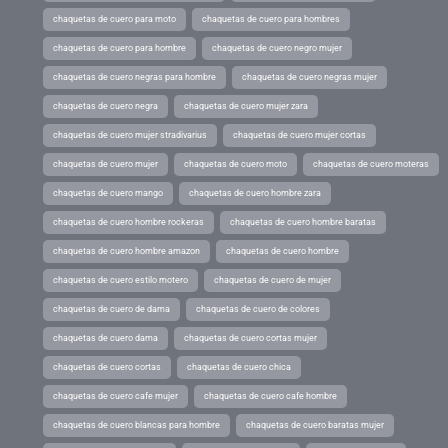
chaquetas de cuero para moto
chaquetas de cuero para hombres
chaquetas de cuero para hombre
chaquetas de cuero negro mujer
chaquetas de cuero negras para hombre
chaquetas de cuero negras mujer
chaquetas de cuero negra
chaquetas de cuero mujer zara
chaquetas de cuero mujer stradivarius
chaquetas de cuero mujer cortas
chaquetas de cuero mujer
chaquetas de cuero moto
chaquetas de cuero moteras
chaquetas de cuero mango
chaquetas de cuero hombre zara
chaquetas de cuero hombre rockeras
chaquetas de cuero hombre baratas
chaquetas de cuero hombre amazon
chaquetas de cuero hombre
chaquetas de cuero estilo motero
chaquetas de cuero de mujer
chaquetas de cuero de dama
chaquetas de cuero de colores
chaquetas de cuero dama
chaquetas de cuero cortas mujer
chaquetas de cuero cortas
chaquetas de cuero chica
chaquetas de cuero cafe mujer
chaquetas de cuero cafe hombre
chaquetas de cuero blancas para hombre
chaquetas de cuero baratas mujer