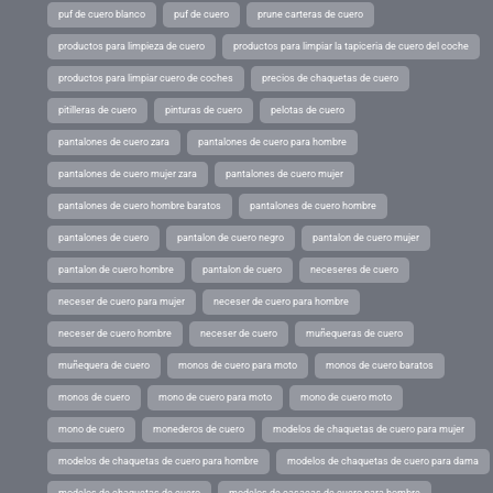
puf de cuero blanco
puf de cuero
prune carteras de cuero
productos para limpieza de cuero
productos para limpiar la tapiceria de cuero del coche
productos para limpiar cuero de coches
precios de chaquetas de cuero
pitilleras de cuero
pinturas de cuero
pelotas de cuero
pantalones de cuero zara
pantalones de cuero para hombre
pantalones de cuero mujer zara
pantalones de cuero mujer
pantalones de cuero hombre baratos
pantalones de cuero hombre
pantalones de cuero
pantalon de cuero negro
pantalon de cuero mujer
pantalon de cuero hombre
pantalon de cuero
neceseres de cuero
neceser de cuero para mujer
neceser de cuero para hombre
neceser de cuero hombre
neceser de cuero
muñequeras de cuero
muñequera de cuero
monos de cuero para moto
monos de cuero baratos
monos de cuero
mono de cuero para moto
mono de cuero moto
mono de cuero
monederos de cuero
modelos de chaquetas de cuero para mujer
modelos de chaquetas de cuero para hombre
modelos de chaquetas de cuero para dama