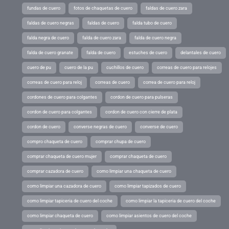
fundas de cuero
fotos de chaquetas de cuero
faldas de cuero zara
faldas de cuero negras
faldas de cuero
falda tubo de cuero
falda negra de cuero
falda de cuero zara
falda de cuero negra
falda de cuero granate
falda de cuero
estuches de cuero
delantales de cuero
cuero de pu
cuero de la pu
cuchillos de cuero
correas de cuero para relojes
correas de cuero para reloj
correas de cuero
correa de cuero para reloj
cordones de cuero para colgantes
cordon de cuero para pulseras
cordon de cuero para colgantes
cordon de cuero con cierre de plata
cordon de cuero
converse negras de cuero
converse de cuero
compro chaqueta de cuero
comprar chupa de cuero
comprar chaqueta de cuero mujer
comprar chaqueta de cuero
comprar cazadora de cuero
como limpiar una chaqueta de cuero
como limpiar una cazadora de cuero
como limpiar tapizados de cuero
como limpiar tapiceria de cuero del coche
como limpiar la tapiceria de cuero del coche
como limpiar chaqueta de cuero
como limpiar asientos de cuero del coche