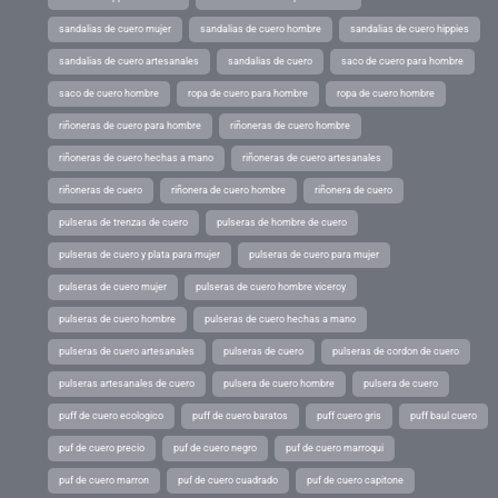
sandalias de cuero mujer
sandalias de cuero hombre
sandalias de cuero hippies
sandalias de cuero artesanales
sandalias de cuero
saco de cuero para hombre
saco de cuero hombre
ropa de cuero para hombre
ropa de cuero hombre
riñoneras de cuero para hombre
riñoneras de cuero hombre
riñoneras de cuero hechas a mano
riñoneras de cuero artesanales
riñoneras de cuero
riñonera de cuero hombre
riñonera de cuero
pulseras de trenzas de cuero
pulseras de hombre de cuero
pulseras de cuero y plata para mujer
pulseras de cuero para mujer
pulseras de cuero mujer
pulseras de cuero hombre viceroy
pulseras de cuero hombre
pulseras de cuero hechas a mano
pulseras de cuero artesanales
pulseras de cuero
pulseras de cordon de cuero
pulseras artesanales de cuero
pulsera de cuero hombre
pulsera de cuero
puff de cuero ecologico
puff de cuero baratos
puff cuero gris
puff baul cuero
puf de cuero precio
puf de cuero negro
puf de cuero marroqui
puf de cuero marron
puf de cuero cuadrado
puf de cuero capitone