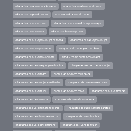
chaquetas para hombres de cuero
chaquetas para hombre de cuero
chaquetas negras de cuero
chaquetas de mujer de cuero
chaquetas de cuero verde
chaquetas de cuero sintetico para mujer
chaquetas de cuero roja
chaquetas de cuero precio
chaquetas de cuero para mujer de moda
chaquetas de cuero para mujer
chaquetas de cuero para moto
chaquetas de cuero para hombres
chaquetas de cuero para hombre
chaquetas de cuero negro mujer
chaquetas de cuero negras para hombre
chaquetas de cuero negras mujer
chaquetas de cuero negra
chaquetas de cuero mujer zara
chaquetas de cuero mujer stradivarius
chaquetas de cuero mujer cortas
chaquetas de cuero mujer
chaquetas de cuero moto
chaquetas de cuero moteras
chaquetas de cuero mango
chaquetas de cuero hombre zara
chaquetas de cuero hombre rockeras
chaquetas de cuero hombre baratas
chaquetas de cuero hombre amazon
chaquetas de cuero hombre
chaquetas de cuero estilo motero
chaquetas de cuero de mujer