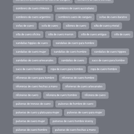
sombrero de cuero chilenos
sombrero de cuero australiano
sombrero de cuero argentino
sombrero cuero de canguro
sofas de cuero baratos
sofas de cuero
sofa de cuero
sillones de cuero
silla de cuero y metal
silla de cuero oficina
silla de cuero marron
silla de cuero antigua
silla de cuero
sandalias hippies de cuero
sandalias de cuero para hombre
sandalias de cuero mujer
sandalias de cuero hombre
sandalias de cuero hippies
sandalias de cuero artesanales
sandalias de cuero
saco de cuero para hombre
saco de cuero hombre
ropa de cuero para hombre
ropa de cuero hombre
riñoneras de cuero para hombre
riñoneras de cuero hombre
riñoneras de cuero hechas a mano
riñoneras de cuero artesanales
riñoneras de cuero
riñonera de cuero hombre
riñonera de cuero
pulseras de trenzas de cuero
pulseras de hombre de cuero
pulseras de cuero y plata para mujer
pulseras de cuero para mujer
pulseras de cuero mujer
pulseras de cuero hombre viceroy
pulseras de cuero hombre
pulseras de cuero hechas a mano