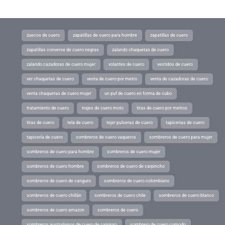
zuecos de cuero
zapatillas de cuero para hombre
zapatillas de cuero
zapatillas converse de cuero negras
zalando chaquetas de cuero
zalando cazadoras de cuero mujer
volantes de cuero
vestidos de cuero
ver chaquetas de cuero
venta de cuero por metro
venta de cazadoras de cuero
venta chaquetas de cuero mujer
un puf de cuero en forma de cubo
tratamiento de cuero
trajes de cuero moto
tiras de cuero por metros
tiras de cuero
tela de cuero
tejer pulseras de cuero
tapicerias de cuero
tapicería de cuero
sombreros de cuero vaqueros
sombreros de cuero para mujer
sombreros de cuero para hombre
sombreros de cuero mujer
sombreros de cuero hombre
sombreros de cuero de carpincho
sombreros de cuero de canguro
sombreros de cuero colombiano
sombreros de cuero chillán
sombreros de cuero chile
sombreros de cuero blanco
sombreros de cuero amazon
sombreros de cuero
sombreros australianos de cuero de canguro
sombrero de cuero comodo