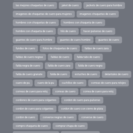
las mejores chaquetas de cuero
jaket de cuero
jackets de cuero para hombre
imagenes de chaquetas de cuero para mujeres
imagenes chaquetas de cuero
hombres con chaquetas de cuero
hombres con chaqueta de cuero
hombre con chaqueta de cuero
hilo de cuero
hacer pulseras de cuero
guantes de cuero para hombre
guantes de cuero hombre
guantes de cuero
fundas de cuero
fotos de chaquetas de cuero
faldas de cuero zara
faldas de cuero negras
faldas de cuero
falda tubo de cuero
falda negra de cuero
falda de cuero zara
falda de cuero negra
falda de cuero granate
falda de cuero
estuches de cuero
delantales de cuero
cuero de pu
cuero de la pu
cuchillos de cuero
correas de cuero para relojes
correas de cuero para reloj
correas de cuero
correa de cuero para reloj
cordones de cuero para colgantes
cordon de cuero para pulseras
cordon de cuero para colgantes
cordon de cuero con cierre de plata
cordon de cuero
converse negras de cuero
converse de cuero
compro chaqueta de cuero
comprar chupa de cuero