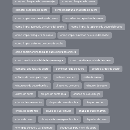
comprar chaqueta de cuero mujer
comprar chaqueta de cuero
comprar cazadora de cuero
como limpiar una chaqueta de cuero
como limpiar una cazadora de cuero
como limpiar tapizados de cuero
como limpiar tapiceria de cuero del coche
como limpiar la tapiceria de cuero del coche
como limpiar chaqueta de cuero
como limpiar asientos de cuero del coche
como limpiar asientos de cuero de coche
como combinar una falda de cuero negra para fiesta
como combinar una falda de cuero negra
como combinar una falda de cuero
combinar una falda de cuero
combinar falda de cuero
collares largos de cuero
collares de cuero para mujer
collares de cuero
collar de cuero
cinturones de cuero hombre
cinturones de cuero
cinturon de cuero
cintas de cuero
chupas de cuero zara
chupas de cuero mujer
chupas de cuero moto
chupas de cuero hombre
chupas de cuero
chupa de cuero roja
chupa de cuero mujer
chupa de cuero marron
chupa de cuero
chumpas de cuero para hombre
chquetas de cuero
chompas de cuero para hombre
chaquetas para mujer de cuero