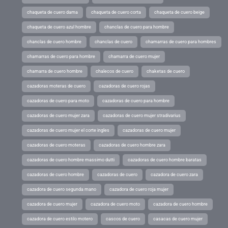
chaqueta de cuero dama
chaqueta de cuero corta
chaqueta de cuero beige
chaqueta de cuero azul hombre
chanclas de cuero para hombre
chanclas de cuero hombre
chanclas de cuero
chamarras de cuero para hombres
chamarras de cuero para hombre
chamarra de cuero mujer
chamarra de cuero hombre
chalecos de cuero
chaketas de cuero
cazadoras moteras de cuero
cazadoras de cuero rojas
cazadoras de cuero para moto
cazadoras de cuero para hombre
cazadoras de cuero mujer zara
cazadoras de cuero mujer stradivarius
cazadoras de cuero mujer el corte ingles
cazadoras de cuero mujer
cazadoras de cuero moteras
cazadoras de cuero hombre zara
cazadoras de cuero hombre massimo dutti
cazadoras de cuero hombre baratas
cazadoras de cuero hombre
cazadoras de cuero
cazadora de cuero zara
cazadora de cuero segunda mano
cazadora de cuero roja mujer
cazadora de cuero mujer
cazadora de cuero moto
cazadora de cuero hombre
cazadora de cuero estilo motero
cascos de cuero
casacas de cuero mujer