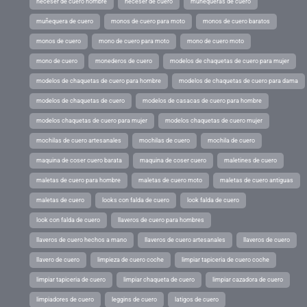
neceser de cuero hombre
neceser de cuero
muñequeras de cuero
muñequera de cuero
monos de cuero para moto
monos de cuero baratos
monos de cuero
mono de cuero para moto
mono de cuero moto
mono de cuero
monederos de cuero
modelos de chaquetas de cuero para mujer
modelos de chaquetas de cuero para hombre
modelos de chaquetas de cuero para dama
modelos de chaquetas de cuero
modelos de casacas de cuero para hombre
modelos chaquetas de cuero para mujer
modelos chaquetas de cuero mujer
mochilas de cuero artesanales
mochilas de cuero
mochila de cuero
maquina de coser cuero barata
maquina de coser cuero
maletines de cuero
maletas de cuero para hombre
maletas de cuero moto
maletas de cuero antiguas
maletas de cuero
looks con falda de cuero
look falda de cuero
look con falda de cuero
llaveros de cuero para hombres
llaveros de cuero hechos a mano
llaveros de cuero artesanales
llaveros de cuero
llavero de cuero
limpieza de cuero coche
limpiar tapiceria de cuero coche
limpiar tapiceria de cuero
limpiar chaqueta de cuero
limpiar cazadora de cuero
limpiadores de cuero
leggins de cuero
latigos de cuero