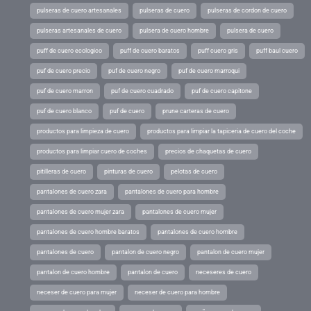
pulseras de cuero artesanales
pulseras de cuero
pulseras de cordon de cuero
pulseras artesanales de cuero
pulsera de cuero hombre
pulsera de cuero
puff de cuero ecologico
puff de cuero baratos
puff cuero gris
puff baul cuero
puf de cuero precio
puf de cuero negro
puf de cuero marroqui
puf de cuero marron
puf de cuero cuadrado
puf de cuero capitone
puf de cuero blanco
puf de cuero
prune carteras de cuero
productos para limpieza de cuero
productos para limpiar la tapiceria de cuero del coche
productos para limpiar cuero de coches
precios de chaquetas de cuero
pitilleras de cuero
pinturas de cuero
pelotas de cuero
pantalones de cuero zara
pantalones de cuero para hombre
pantalones de cuero mujer zara
pantalones de cuero mujer
pantalones de cuero hombre baratos
pantalones de cuero hombre
pantalones de cuero
pantalon de cuero negro
pantalon de cuero mujer
pantalon de cuero hombre
pantalon de cuero
neceseres de cuero
neceser de cuero para mujer
neceser de cuero para hombre