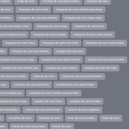
o marron
chupa de cuero
chumpas de cuero para hombre
chquetas de cuero
 de cuero
chaquetas de cuero verde
chaquetas de cuero sintetico para mujer
a hombres
chaquetas de cuero para hombre
chaquetas de cuero negro mujer
as de cuero mujer cortas
chaquetas de cuero mujer
chaquetas de cuero moto
 cuero hombre amazon
chaquetas de cuero hombre
chaquetas de cuero estilo motero
chaquetas de cuero chica
chaquetas de cuero cafe mujer
chaquetas de cuero cafe hombre
mbre
chaqueta de cuero zara hombre
chaqueta de cuero zara
chaqueta de cuero para mujer
chaqueta de cuero para hombres
chaqueta de cuero para hombre
chaqueta de cuero hombre zara
chaqueta de cuero hombre
chaqueta de cuero de mujer
nclas de cuero hombre
chanclas de cuero
chamarras de cuero para hombres
 rojas
cazadoras de cuero para moto
cazadoras de cuero para hombre
 cuero hombre zara
cazadoras de cuero hombre massimo dutti
azadora de cuero mujer
cazadora de cuero moto
cazadora de cuero hombre
bre artesanales
carteras de cuero artesanales
carteras de cuero argentino
ro
brazaletes de cuero
brazalete de cuero
botas de cuero hombre
botas de cuero
mbre
bolsos de cuero artesanales
bolsos de cuero