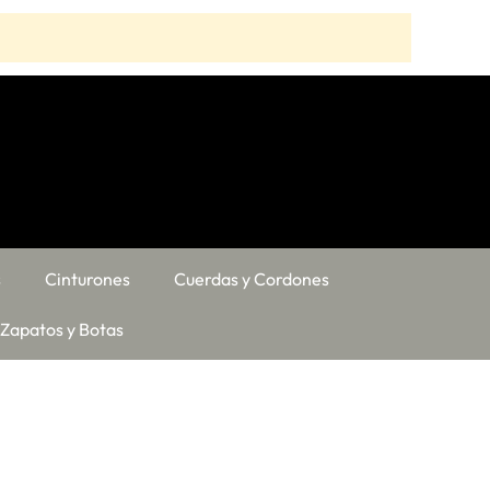
s
Cinturones
Cuerdas y Cordones
Zapatos y Botas