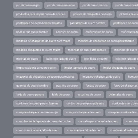
puf de cuero negro
puf de cuero marroqui
puf de cuero marron
puf de cuero cuad
productos para limpiar cuero de coches
precios de chaquetas de cuero
pitilleras de cu
pantalones de cuero hombre baratos
pantalones de cuero hombre
pantalones de cuer
neceser de cuero hombre
neceser de cuero
muñequeras de cuero
muñequera de
modelos de chaquetas de cuero para mujer
modelos de chaquetas de cuero para hombre
modelos chaquetas de cuero mujer
mochilas de cuero artesanales
mochilas de cuero
maletas de cuero
looks con falda de cuero
look falda de cuero
look con falda de 
limpiar tapiceria de cuero coche
limpiar tapiceria de cuero
limpiar chaqueta de cuero
imagenes de chaquetas de cuero para mujeres
imagenes chaquetas de cuero
hombres
guantes de cuero hombre
guantes de cuero
fundas de cuero
fotos de chaquetas
falda de cuero granate
falda de cuero
estuches de cuero
delantales de cuero
cordones de cuero para colgantes
cordon de cuero para pulseras
cordon de cuero par
comprar chaqueta de cuero mujer
comprar chaqueta de cuero
comprar cazadora de c
como limpiar la tapiceria de cuero del coche
como limpiar chaqueta de cuero
como limp
como combinar una falda de cuero
combinar una falda de cuero
combinar falda de cue