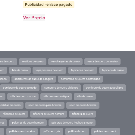
Publicidad · enlace pagado
Ver Precio
tes de cuero
vestidos de cuero
ver chaquetas de cuero
venta de cuero por metro
uero
tela de cuero
tejer pulseras de cuero
tapicerias de cuero
tapicería de cuero
pincho
sombreros de cuero de canguro
sombreros de cuero colombiano
sombrero de cuero comodo
sombrero de cuero chilenos
sombrero de cuero australiano
ina
silla de cuero marron
silla de cuero antigua
silla de cuero
andalias de cuero
saco de cuero para hombre
saco de cuero hombre
riñoneras de cuero
riñonera de cuero hombre
riñonera de cuero
eroy
pulseras de cuero hombre
pulseras de cuero hechas a mano
o
puff de cuero baratos
puff cuero gris
puff baul cuero
puf de cuero precio