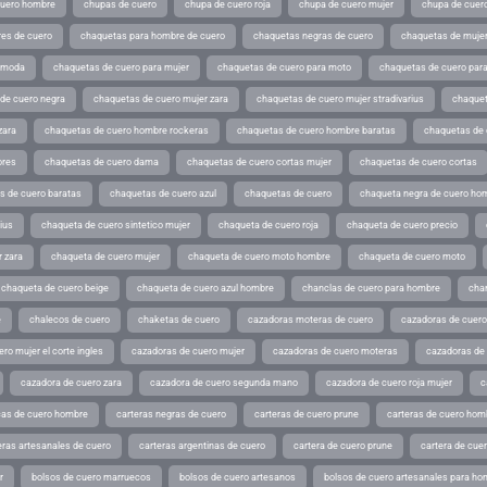
cuero hombre
chupas de cuero
chupa de cuero roja
chupa de cuero mujer
chupa de cuer
es de cuero
chaquetas para hombre de cuero
chaquetas negras de cuero
chaquetas de mujer
e moda
chaquetas de cuero para mujer
chaquetas de cuero para moto
chaquetas de cuero par
de cuero negra
chaquetas de cuero mujer zara
chaquetas de cuero mujer stradivarius
chaquet
zara
chaquetas de cuero hombre rockeras
chaquetas de cuero hombre baratas
chaquetas de
ores
chaquetas de cuero dama
chaquetas de cuero cortas mujer
chaquetas de cuero cortas
s de cuero baratas
chaquetas de cuero azul
chaquetas de cuero
chaqueta negra de cuero ho
ius
chaqueta de cuero sintetico mujer
chaqueta de cuero roja
chaqueta de cuero precio
 zara
chaqueta de cuero mujer
chaqueta de cuero moto hombre
chaqueta de cuero moto
chaqueta de cuero beige
chaqueta de cuero azul hombre
chanclas de cuero para hombre
cha
e
chalecos de cuero
chaketas de cuero
cazadoras moteras de cuero
cazadoras de cuero
ro mujer el corte ingles
cazadoras de cuero mujer
cazadoras de cuero moteras
cazadoras de
cazadora de cuero zara
cazadora de cuero segunda mano
cazadora de cuero roja mujer
c
as de cuero hombre
carteras negras de cuero
carteras de cuero prune
carteras de cuero hom
eras artesanales de cuero
carteras argentinas de cuero
cartera de cuero prune
cartera de cue
r
bolsos de cuero marruecos
bolsos de cuero artesanos
bolsos de cuero artesanales para ho