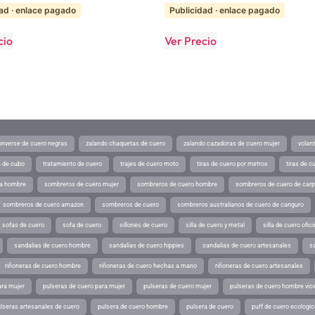
ad · enlace pagado
Publicidad · enlace pagado
cio
Ver Precio
converse de cuero negras
zalando chaquetas de cuero
zalando cazadoras de cuero mujer
volan
a de cubo
tratamiento de cuero
trajes de cuero moto
tiras de cuero por metros
tiras de c
ra hombre
sombreros de cuero mujer
sombreros de cuero hombre
sombreros de cuero de car
sombreros de cuero amazon
sombreros de cuero
sombreros australianos de cuero de canguro
sofas de cuero
sofa de cuero
sillones de cuero
silla de cuero y metal
silla de cuero ofic
sandalias de cuero hombre
sandalias de cuero hippies
sandalias de cuero artesanales
s
riñoneras de cuero hombre
riñoneras de cuero hechas a mano
riñoneras de cuero artesanales
ara mujer
pulseras de cuero para mujer
pulseras de cuero mujer
pulseras de cuero hombre vic
lseras artesanales de cuero
pulsera de cuero hombre
pulsera de cuero
puff de cuero ecologic