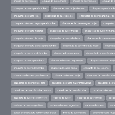
chupas de cuero zara
chupas de cuero mujer
chupas de cuero moto
chupas de 
chompas de cuero para hombre
chaquetas para mujer de cuero
chaquetas para hombr
chaquetas de cuero roja
chaquetas de cuero precio
chaquetas de cuero para mujer d
chaquetas de cuero negras para hombre
chaquetas de cuero negras mujer
chaquetas 
chaquetas de cuero moteras
chaquetas de cuero mango
chaquetas de cuero hombre 
chaquetas de cuero de mujer
chaquetas de cuero de dama
chaquetas de cuero de col
chaquetas de cuero blancas para hombre
chaquetas de cuero baratas mujer
chaqueta
chaqueta de cuero verde hombre
chaqueta de cuero verde
chaqueta de cuero stradivar
chaqueta de cuero para dama
chaqueta de cuero negra mujer
chaqueta de cuero mujer
chaqueta de cuero de hombre
chaqueta de cuero dama
chaqueta de cuero corta
chamarras de cuero para hombre
chamarra de cuero mujer
chamarra de cuero hombr
cazadoras de cuero mujer zara
cazadoras de cuero mujer stradivarius
cazadoras de cue
cazadoras de cuero hombre baratas
cazadoras de cuero hombre
cazadoras de cuero
cazadora de cuero estilo motero
cascos de cuero
casacas de cuero mujer
casac
carteras de cuero argentinas
carteras de cuero argentina
carteras de cuero
cart
bolsos de cuero para hombre artesanales
bolsos de cuero online
bolsos de cuero muje