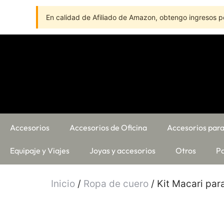
En calidad de Afiliado de Amazon, obtengo ingresos po
Accesorios
Accesorios de Oficina
Accesorios para
Equipaje y Viajes
Joyas y accesorios
Otros
Pa
Inicio
/
Ropa de cuero
/ Kit Macari pa