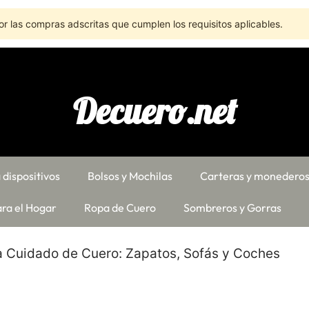
r las compras adscritas que cumplen los requisitos aplicables.
Decuero.net
 dispositivos
Bolsos y Mochilas
Carteras y monedero
ra el Hogar
Ropa de Cuero
Sombreros y Gorras
ra Cuidado de Cuero: Zapatos, Sofás y Coches