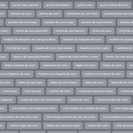
rado
puf de cuero capitone
puf de cuero blanco
puf de cuero
prune carteras de cuero
ero
pinturas de cuero
pelotas de cuero
pantalones de cuero zara
pantalones de cuero p
o
pantalon de cuero negro
pantalon de cuero mujer
pantalon de cuero hombre
pantalon d
 cuero
monos de cuero para moto
monos de cuero baratos
monos de cuero
mono de cu
modelos de chaquetas de cuero para dama
modelos de chaquetas de cuero
modelos de casaca
mochila de cuero
maquina de coser cuero barata
maquina de coser cuero
maletines de 
cuero
llaveros de cuero para hombres
llaveros de cuero hechos a mano
llaveros de cuero arte
limpiar cazadora de cuero
limpiadores de cuero
leggins de cuero
latigos de cuero
la
 con chaquetas de cuero
hombres con chaqueta de cuero
hombre con chaqueta de cuero
hil
 de cuero
faldas de cuero zara
faldas de cuero negras
faldas de cuero
falda tubo de cuer
cuero de pu
cuero de la pu
cuchillos de cuero
correas de cuero para relojes
correas de
a colgantes
cordon de cuero con cierre de plata
cordon de cuero
converse negras de cuero
uero
como limpiar una chaqueta de cuero
como limpiar una cazadora de cuero
como limpiar ta
iar asientos de cuero del coche
como limpiar asientos de cuero de coche
como combinar una falda 
ro
collares largos de cuero
collares de cuero para mujer
collares de cuero
collar de cuer