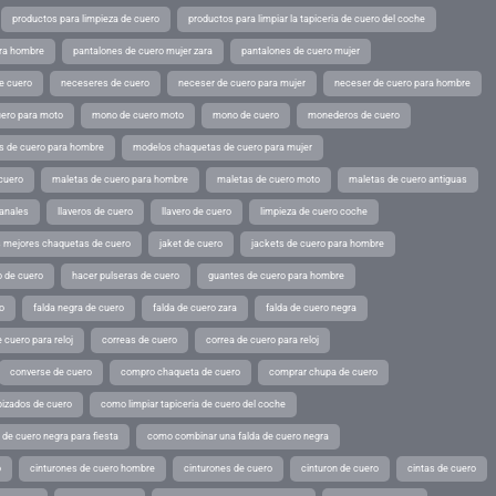
productos para limpieza de cuero
productos para limpiar la tapiceria de cuero del coche
ara hombre
pantalones de cuero mujer zara
pantalones de cuero mujer
e cuero
neceseres de cuero
neceser de cuero para mujer
neceser de cuero para hombre
ero para moto
mono de cuero moto
mono de cuero
monederos de cuero
s de cuero para hombre
modelos chaquetas de cuero para mujer
cuero
maletas de cuero para hombre
maletas de cuero moto
maletas de cuero antiguas
sanales
llaveros de cuero
llavero de cuero
limpieza de cuero coche
s mejores chaquetas de cuero
jaket de cuero
jackets de cuero para hombre
o de cuero
hacer pulseras de cuero
guantes de cuero para hombre
o
falda negra de cuero
falda de cuero zara
falda de cuero negra
 cuero para reloj
correas de cuero
correa de cuero para reloj
converse de cuero
compro chaqueta de cuero
comprar chupa de cuero
pizados de cuero
como limpiar tapiceria de cuero del coche
de cuero negra para fiesta
como combinar una falda de cuero negra
o
cinturones de cuero hombre
cinturones de cuero
cinturon de cuero
cintas de cuero