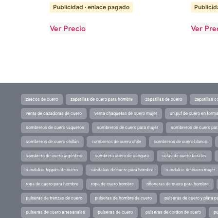
Publicidad · enlace pagado
Publicid
Ver Precio
Ver Pre
zuecos de cuero
zapatillas de cuero para hombre
zapatillas de cuero
zapatillas 
venta de cazadoras de cuero
venta chaquetas de cuero mujer
un puf de cuero en form
sombreros de cuero vaqueros
sombreros de cuero para mujer
sombreros de cuero pa
sombreros de cuero chillán
sombreros de cuero chile
sombreros de cuero blanco
sombrero de cuero argentino
sombrero cuero de canguro
sofas de cuero baratos
sandalias hippies de cuero
sandalias de cuero para hombre
sandalias de cuero mujer
ropa de cuero para hombre
ropa de cuero hombre
riñoneras de cuero para hombre
pulseras de trenzas de cuero
pulseras de hombre de cuero
pulseras de cuero y plata p
pulseras de cuero artesanales
pulseras de cuero
pulseras de cordon de cuero
pu