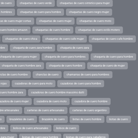
 de cuero
chaquetas de cuero verde
chaquetas de cuero sintetico para mujer
a hombres
chaquetas de cuero para hombre
chaquetas de cuero negro mujer
as de cuero mujer cortas
chaquetas de cuero mujer
chaquetas de cuero moto
 cuero hombre amazon
chaquetas de cuero hombre
chaquetas de cuero estilo motero
chaquetas de cuero chica
chaquetas de cuero cafe mujer
chaquetas de cuero cafe hombre
mbre
chaqueta de cuero zara hombre
chaqueta de cuero zara
chaqueta de cuero para mujer
chaqueta de cuero para hombres
chaqueta de cuero para hombre
chaqueta de cuero hombre zara
chaqueta de cuero hombre
chaqueta de cuero de mujer
nclas de cuero hombre
chanclas de cuero
chamarras de cuero para hombres
 rojas
cazadoras de cuero para moto
cazadoras de cuero para hombre
 cuero hombre zara
cazadoras de cuero hombre massimo dutti
azadora de cuero mujer
cazadora de cuero moto
cazadora de cuero hombre
bre artesanales
carteras de cuero artesanales
carteras de cuero argentino
ro
brazaletes de cuero
brazalete de cuero
botas de cuero hombre
botas de cuero
mbre
bolsos de cuero artesanales
bolsos de cuero
 para mujer
boinas de cuero para hombre
boinas de cuero para caballeros