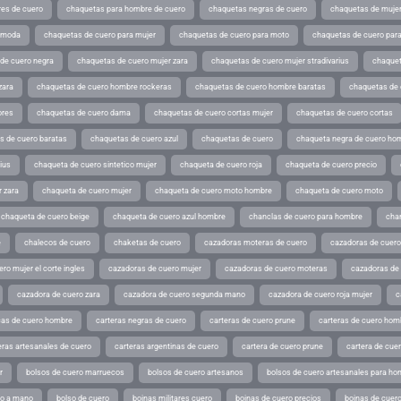
es de cuero
chaquetas para hombre de cuero
chaquetas negras de cuero
chaquetas de mujer
e moda
chaquetas de cuero para mujer
chaquetas de cuero para moto
chaquetas de cuero par
de cuero negra
chaquetas de cuero mujer zara
chaquetas de cuero mujer stradivarius
chaquet
zara
chaquetas de cuero hombre rockeras
chaquetas de cuero hombre baratas
chaquetas de
ores
chaquetas de cuero dama
chaquetas de cuero cortas mujer
chaquetas de cuero cortas
s de cuero baratas
chaquetas de cuero azul
chaquetas de cuero
chaqueta negra de cuero ho
ius
chaqueta de cuero sintetico mujer
chaqueta de cuero roja
chaqueta de cuero precio
 zara
chaqueta de cuero mujer
chaqueta de cuero moto hombre
chaqueta de cuero moto
chaqueta de cuero beige
chaqueta de cuero azul hombre
chanclas de cuero para hombre
cha
e
chalecos de cuero
chaketas de cuero
cazadoras moteras de cuero
cazadoras de cuero
ro mujer el corte ingles
cazadoras de cuero mujer
cazadoras de cuero moteras
cazadoras de
cazadora de cuero zara
cazadora de cuero segunda mano
cazadora de cuero roja mujer
c
as de cuero hombre
carteras negras de cuero
carteras de cuero prune
carteras de cuero hom
eras artesanales de cuero
carteras argentinas de cuero
cartera de cuero prune
cartera de cue
r
bolsos de cuero marruecos
bolsos de cuero artesanos
bolsos de cuero artesanales para ho
ho a mano
bolso de cuero
boinas militares cuero
boinas de cuero precios
boinas de cuero