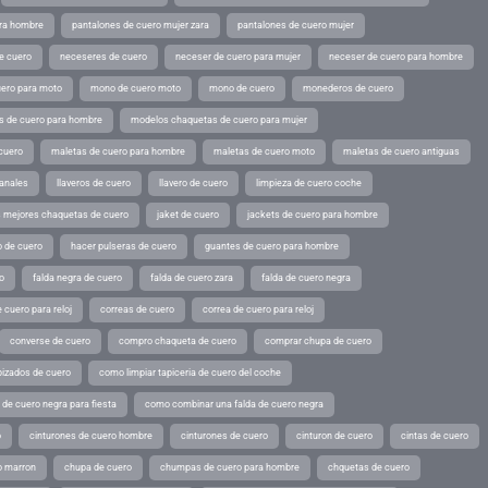
ara hombre
pantalones de cuero mujer zara
pantalones de cuero mujer
e cuero
neceseres de cuero
neceser de cuero para mujer
neceser de cuero para hombre
ero para moto
mono de cuero moto
mono de cuero
monederos de cuero
s de cuero para hombre
modelos chaquetas de cuero para mujer
cuero
maletas de cuero para hombre
maletas de cuero moto
maletas de cuero antiguas
sanales
llaveros de cuero
llavero de cuero
limpieza de cuero coche
s mejores chaquetas de cuero
jaket de cuero
jackets de cuero para hombre
o de cuero
hacer pulseras de cuero
guantes de cuero para hombre
o
falda negra de cuero
falda de cuero zara
falda de cuero negra
 cuero para reloj
correas de cuero
correa de cuero para reloj
converse de cuero
compro chaqueta de cuero
comprar chupa de cuero
pizados de cuero
como limpiar tapiceria de cuero del coche
de cuero negra para fiesta
como combinar una falda de cuero negra
o
cinturones de cuero hombre
cinturones de cuero
cinturon de cuero
cintas de cuero
o marron
chupa de cuero
chumpas de cuero para hombre
chquetas de cuero