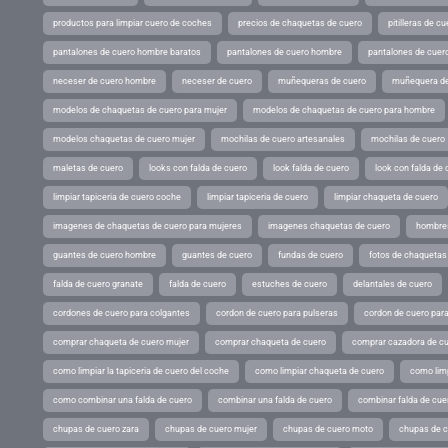
productos para limpiar cuero de coches
precios de chaquetas de cuero
pitilleras de cu
pantalones de cuero hombre baratos
pantalones de cuero hombre
pantalones de cuer
neceser de cuero hombre
neceser de cuero
muñequeras de cuero
muñequera de
modelos de chaquetas de cuero para mujer
modelos de chaquetas de cuero para hombre
modelos chaquetas de cuero mujer
mochilas de cuero artesanales
mochilas de cuero
maletas de cuero
looks con falda de cuero
look falda de cuero
look con falda de 
limpiar tapiceria de cuero coche
limpiar tapiceria de cuero
limpiar chaqueta de cuero
imagenes de chaquetas de cuero para mujeres
imagenes chaquetas de cuero
hombres
guantes de cuero hombre
guantes de cuero
fundas de cuero
fotos de chaquetas
falda de cuero granate
falda de cuero
estuches de cuero
delantales de cuero
cordones de cuero para colgantes
cordon de cuero para pulseras
cordon de cuero par
comprar chaqueta de cuero mujer
comprar chaqueta de cuero
comprar cazadora de c
como limpiar la tapiceria de cuero del coche
como limpiar chaqueta de cuero
como limp
como combinar una falda de cuero
combinar una falda de cuero
combinar falda de cue
chupas de cuero zara
chupas de cuero mujer
chupas de cuero moto
chupas de 