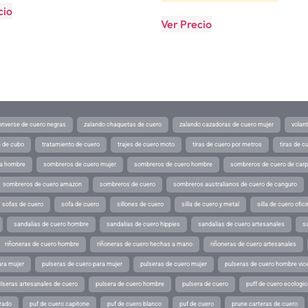
cio
Ver Precio
converse de cuero negras
zalando chaquetas de cuero
zalando cazadoras de cuero mujer
volan
a de cubo
tratamiento de cuero
trajes de cuero moto
tiras de cuero por metros
tiras de c
ra hombre
sombreros de cuero mujer
sombreros de cuero hombre
sombreros de cuero de car
sombreros de cuero amazon
sombreros de cuero
sombreros australianos de cuero de canguro
sofas de cuero
sofa de cuero
sillones de cuero
silla de cuero y metal
silla de cuero ofic
sandalias de cuero hombre
sandalias de cuero hippies
sandalias de cuero artesanales
s
riñoneras de cuero hombre
riñoneras de cuero hechas a mano
riñoneras de cuero artesanales
ara mujer
pulseras de cuero para mujer
pulseras de cuero mujer
pulseras de cuero hombre vic
lseras artesanales de cuero
pulsera de cuero hombre
pulsera de cuero
puff de cuero ecologic
rado
puf de cuero capitone
puf de cuero blanco
puf de cuero
prune carteras de cuero