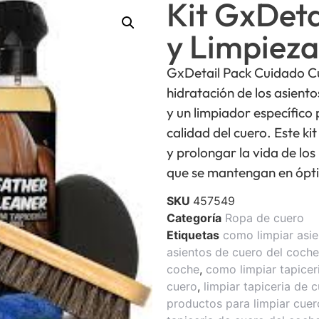
Kit GxDeta
y Limpieza
GxDetail Pack Cuidado Cue
hidratación de los asiento
y un limpiador específico
calidad del cuero. Este ki
y prolongar la vida de los
que se mantengan en ópti
SKU
457549
Categoría
Ropa de cuero
Etiquetas
como limpiar asi
asientos de cuero del coche
coche
,
como limpiar tapicer
cuero
,
limpiar tapiceria de 
productos para limpiar cue