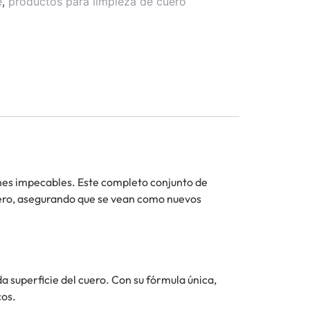
e
,
productos para limpieza de cuero
iones impecables. Este completo conjunto de
cuero, asegurando que se vean como nuevos
a superficie del cuero. Con su fórmula única,
cos.