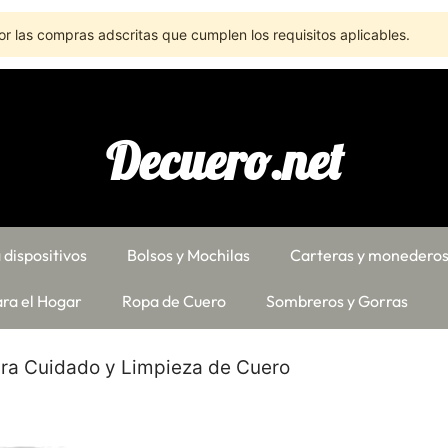
r las compras adscritas que cumplen los requisitos aplicables.
Decuero.net
 dispositivos
Bolsos y Mochilas
Carteras y monedero
ra el Hogar
Ropa de Cuero
Sombreros y Gorras
ara Cuidado y Limpieza de Cuero