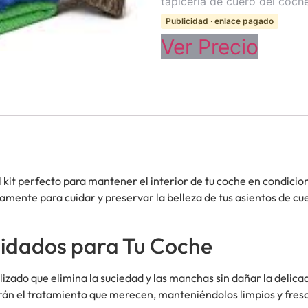
tapiceria de cuero del coch
Publicidad · enlace pagado
Ver Precio
el kit perfecto para mantener el interior de tu coche en condic
camente para cuidar y preservar la belleza de tus asientos de 
uidados para Tu Coche
izado que elimina la suciedad y las manchas sin dañar la delicad
irán el tratamiento que merecen, manteniéndolos limpios y fres