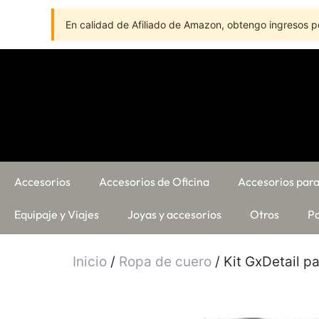
En calidad de Afiliado de Amazon, obtengo ingresos po
Accesorios
Accesorios de Oficina
Accesorios para
Equipaje y Viajes
Joyas y accesorios
Otros
Pa
Inicio
/
Ropa de cuero
/ Kit GxDetail p