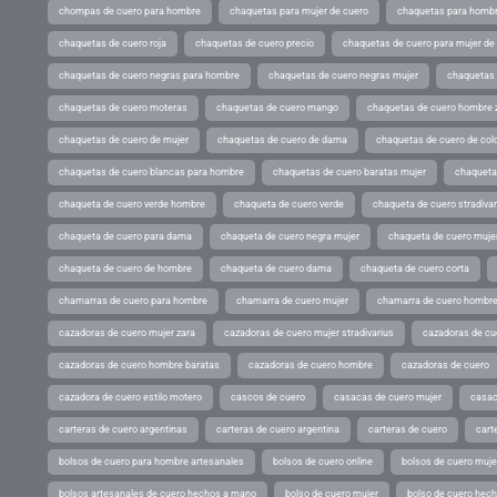
chompas de cuero para hombre
chaquetas para mujer de cuero
chaquetas para hombr
chaquetas de cuero roja
chaquetas de cuero precio
chaquetas de cuero para mujer d
chaquetas de cuero negras para hombre
chaquetas de cuero negras mujer
chaquetas 
chaquetas de cuero moteras
chaquetas de cuero mango
chaquetas de cuero hombre 
chaquetas de cuero de mujer
chaquetas de cuero de dama
chaquetas de cuero de col
chaquetas de cuero blancas para hombre
chaquetas de cuero baratas mujer
chaqueta
chaqueta de cuero verde hombre
chaqueta de cuero verde
chaqueta de cuero stradivar
chaqueta de cuero para dama
chaqueta de cuero negra mujer
chaqueta de cuero mujer
chaqueta de cuero de hombre
chaqueta de cuero dama
chaqueta de cuero corta
chamarras de cuero para hombre
chamarra de cuero mujer
chamarra de cuero hombr
cazadoras de cuero mujer zara
cazadoras de cuero mujer stradivarius
cazadoras de cue
cazadoras de cuero hombre baratas
cazadoras de cuero hombre
cazadoras de cuero
cazadora de cuero estilo motero
cascos de cuero
casacas de cuero mujer
casac
carteras de cuero argentinas
carteras de cuero argentina
carteras de cuero
cart
bolsos de cuero para hombre artesanales
bolsos de cuero online
bolsos de cuero muje
bolsos artesanales de cuero hechos a mano
bolso de cuero mujer
bolso de cuero hec