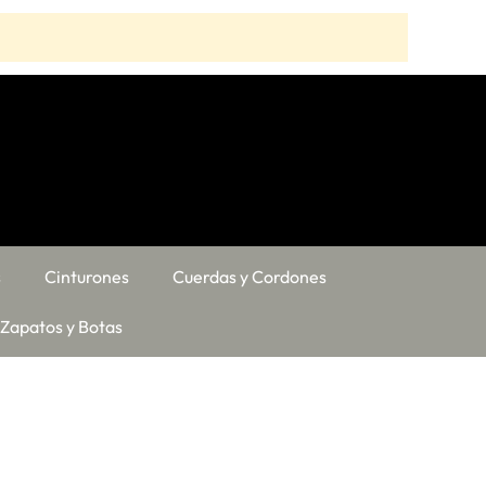
s
Cinturones
Cuerdas y Cordones
Zapatos y Botas