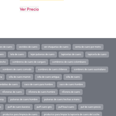
Ver Precio
tes de cuero
vestidos de cuero
ver chaquetas de cuero
venta de cuero por metro
uero
tela de cuero
tejer pulseras de cuero
tapicerias de cuero
tapicería de cuero
pincho
sombreros de cuero de canguro
sombreros de cuero colombiano
sombrero de cuero comodo
sombrero de cuero chilenos
sombrero de cuero australiano
ina
silla de cuero marron
silla de cuero antigua
silla de cuero
andalias de cuero
saco de cuero para hombre
saco de cuero hombre
riñoneras de cuero
riñonera de cuero hombre
riñonera de cuero
eroy
pulseras de cuero hombre
pulseras de cuero hechas a mano
o
puff de cuero baratos
puff cuero gris
puff baul cuero
puf de cuero precio
productos para limpieza de cuero
productos para limpiar la tapiceria de cuero del coche