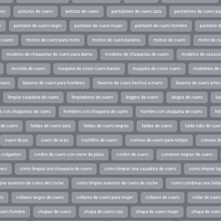
ero
pinturas de cuero
pelotas de cuero
pantalones de cuero zara
pantalones de cuero p
o
pantalon de cuero negro
pantalon de cuero mujer
pantalon de cuero hombre
pantalon d
 cuero
monos de cuero para moto
monos de cuero baratos
monos de cuero
mono de cu
modelos de chaquetas de cuero para dama
modelos de chaquetas de cuero
modelos de casaca
mochila de cuero
maquina de coser cuero barata
maquina de coser cuero
maletines de 
cuero
llaveros de cuero para hombres
llaveros de cuero hechos a mano
llaveros de cuero arte
limpiar cazadora de cuero
limpiadores de cuero
leggins de cuero
latigos de cuero
la
 con chaquetas de cuero
hombres con chaqueta de cuero
hombre con chaqueta de cuero
hil
 de cuero
faldas de cuero zara
faldas de cuero negras
faldas de cuero
falda tubo de cuer
cuero de pu
cuero de la pu
cuchillos de cuero
correas de cuero para relojes
correas de
a colgantes
cordon de cuero con cierre de plata
cordon de cuero
converse negras de cuero
uero
como limpiar una chaqueta de cuero
como limpiar una cazadora de cuero
como limpiar ta
iar asientos de cuero del coche
como limpiar asientos de cuero de coche
como combinar una falda 
ro
collares largos de cuero
collares de cuero para mujer
collares de cuero
collar de cuer
cuero hombre
chupas de cuero
chupa de cuero roja
chupa de cuero mujer
chupa de cuer