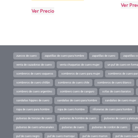
Ver Pre
Ver Precio
zuecos de cuero
zapatillas de cuero para hombre
zapatillas de cuero
zapatillas 
venta de cazadoras de cuero
venta chaquetas de cuero mujer
un puf de cuero en form
sombreros de cuero vaqueros
sombreros de cuero para mujer
sombreros de cuero pa
sombreros de cuero chillán
sombreros de cuero chile
sombreros de cuero blanco
sombrero de cuero argentino
sombrero cuero de canguro
sofas de cuero baratos
sandalias hippies de cuero
sandalias de cuero para hombre
sandalias de cuero mujer
ropa de cuero para hombre
ropa de cuero hombre
riñoneras de cuero para hombre
pulseras de trenzas de cuero
pulseras de hombre de cuero
pulseras de cuero y plata p
pulseras de cuero artesanales
pulseras de cuero
pulseras de cordon de cuero
pu
puf de cuero negro
puf de cuero marroqui
puf de cuero marron
puf de cuero cuad