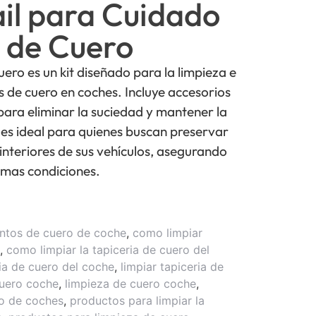
il para Cuidado
 de Cuero
ro es un kit diseñado para la limpieza e
s de cuero en coches. Incluye accesorios
 para eliminar la suciedad y mantener la
t es ideal para quienes buscan preservar
 interiores de sus vehículos, asegurando
mas condiciones.
entos de cuero de coche
,
como limpiar
,
como limpiar la tapiceria de cuero del
ia de cuero del coche
,
limpiar tapiceria de
cuero coche
,
limpieza de cuero coche
,
ro de coches
,
productos para limpiar la