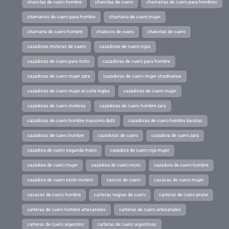
chanclas de cuero hombre
chanclas de cuero
chamarras de cuero para hombres
chamarras de cuero para hombre
chamarra de cuero mujer
chamarra de cuero hombre
chalecos de cuero
chaketas de cuero
cazadoras moteras de cuero
cazadoras de cuero rojas
cazadoras de cuero para moto
cazadoras de cuero para hombre
cazadoras de cuero mujer zara
cazadoras de cuero mujer stradivarius
cazadoras de cuero mujer el corte ingles
cazadoras de cuero mujer
cazadoras de cuero moteras
cazadoras de cuero hombre zara
cazadoras de cuero hombre massimo dutti
cazadoras de cuero hombre baratas
cazadoras de cuero hombre
cazadoras de cuero
cazadora de cuero zara
cazadora de cuero segunda mano
cazadora de cuero roja mujer
cazadora de cuero mujer
cazadora de cuero moto
cazadora de cuero hombre
cazadora de cuero estilo motero
cascos de cuero
casacas de cuero mujer
casacas de cuero hombre
carteras negras de cuero
carteras de cuero prune
carteras de cuero hombre artesanales
carteras de cuero artesanales
carteras de cuero argentino
carteras de cuero argentinas