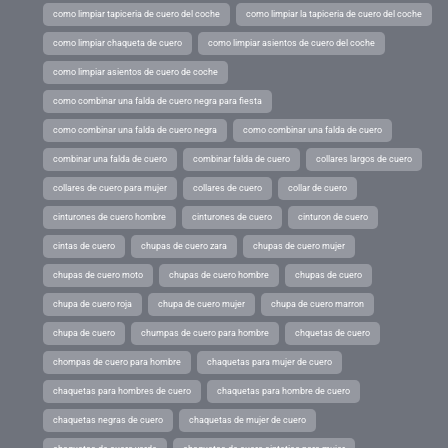
como limpiar tapiceria de cuero del coche
como limpiar la tapiceria de cuero del coche
como limpiar chaqueta de cuero
como limpiar asientos de cuero del coche
como limpiar asientos de cuero de coche
como combinar una falda de cuero negra para fiesta
como combinar una falda de cuero negra
como combinar una falda de cuero
combinar una falda de cuero
combinar falda de cuero
collares largos de cuero
collares de cuero para mujer
collares de cuero
collar de cuero
cinturones de cuero hombre
cinturones de cuero
cinturon de cuero
cintas de cuero
chupas de cuero zara
chupas de cuero mujer
chupas de cuero moto
chupas de cuero hombre
chupas de cuero
chupa de cuero roja
chupa de cuero mujer
chupa de cuero marron
chupa de cuero
chumpas de cuero para hombre
chquetas de cuero
chompas de cuero para hombre
chaquetas para mujer de cuero
chaquetas para hombres de cuero
chaquetas para hombre de cuero
chaquetas negras de cuero
chaquetas de mujer de cuero