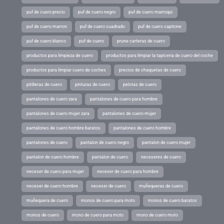
puf de cuero precio
puf de cuero negro
puf de cuero marroqui
puf de cuero marron
puf de cuero cuadrado
puf de cuero capitone
puf de cuero blanco
puf de cuero
prune carteras de cuero
productos para limpieza de cuero
productos para limpiar la tapiceria de cuero del coche
productos para limpiar cuero de coches
precios de chaquetas de cuero
pitilleras de cuero
pinturas de cuero
pelotas de cuero
pantalones de cuero zara
pantalones de cuero para hombre
pantalones de cuero mujer zara
pantalones de cuero mujer
pantalones de cuero hombre baratos
pantalones de cuero hombre
pantalones de cuero
pantalon de cuero negro
pantalon de cuero mujer
pantalon de cuero hombre
pantalon de cuero
neceseres de cuero
neceser de cuero para mujer
neceser de cuero para hombre
neceser de cuero hombre
neceser de cuero
muñequeras de cuero
muñequera de cuero
monos de cuero para moto
monos de cuero baratos
monos de cuero
mono de cuero para moto
mono de cuero moto