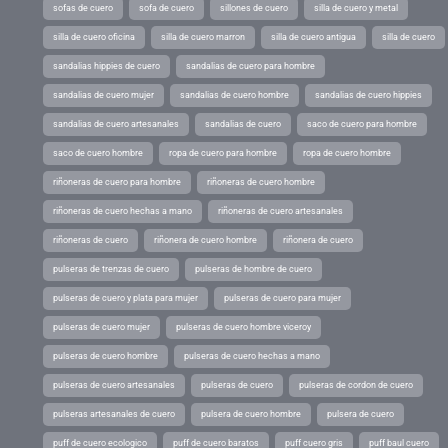
sofas de cuero
sofa de cuero
sillones de cuero
silla de cuero y metal
silla de cuero oficina
silla de cuero marron
silla de cuero antigua
silla de cuero
sandalias hippies de cuero
sandalias de cuero para hombre
sandalias de cuero mujer
sandalias de cuero hombre
sandalias de cuero hippies
sandalias de cuero artesanales
sandalias de cuero
saco de cuero para hombre
saco de cuero hombre
ropa de cuero para hombre
ropa de cuero hombre
riñoneras de cuero para hombre
riñoneras de cuero hombre
riñoneras de cuero hechas a mano
riñoneras de cuero artesanales
riñoneras de cuero
riñonera de cuero hombre
riñonera de cuero
pulseras de trenzas de cuero
pulseras de hombre de cuero
pulseras de cuero y plata para mujer
pulseras de cuero para mujer
pulseras de cuero mujer
pulseras de cuero hombre viceroy
pulseras de cuero hombre
pulseras de cuero hechas a mano
pulseras de cuero artesanales
pulseras de cuero
pulseras de cordon de cuero
pulseras artesanales de cuero
pulsera de cuero hombre
pulsera de cuero
puff de cuero ecologico
puff de cuero baratos
puff cuero gris
puff baul cuero