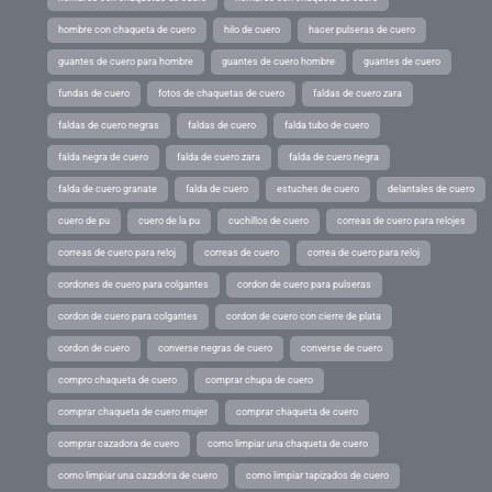
hombre con chaqueta de cuero
hilo de cuero
hacer pulseras de cuero
guantes de cuero para hombre
guantes de cuero hombre
guantes de cuero
fundas de cuero
fotos de chaquetas de cuero
faldas de cuero zara
faldas de cuero negras
faldas de cuero
falda tubo de cuero
falda negra de cuero
falda de cuero zara
falda de cuero negra
falda de cuero granate
falda de cuero
estuches de cuero
delantales de cuero
cuero de pu
cuero de la pu
cuchillos de cuero
correas de cuero para relojes
correas de cuero para reloj
correas de cuero
correa de cuero para reloj
cordones de cuero para colgantes
cordon de cuero para pulseras
cordon de cuero para colgantes
cordon de cuero con cierre de plata
cordon de cuero
converse negras de cuero
converse de cuero
compro chaqueta de cuero
comprar chupa de cuero
comprar chaqueta de cuero mujer
comprar chaqueta de cuero
comprar cazadora de cuero
como limpiar una chaqueta de cuero
como limpiar una cazadora de cuero
como limpiar tapizados de cuero