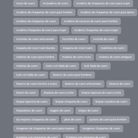
mono de cuero
monederos de cuero
modelos de chaquetas de cuero para mujer
modelos de chaquetas de cuero para hombre
modelos de chaquetas de cuero para dama
modelos de chaquetas de cuero
modelos de casacas de cuero para hombre
modelos chaquetas de cuero para mujer
modelos chaquetas de cuero mujer
mochilas de cuero artesanales
mochilas de cuero
mochila de cuero
maquina de coser cuero barata
maquina de coser cuero
maletines de cuero
maletas de cuero para hombre
maletas de cuero moto
maletas de cuero antiguas
maletas de cuero
looks con falda de cuero
look falda de cuero
look con falda de cuero
llaveros de cuero para hombres
llaveros de cuero hechos a mano
llaveros de cuero artesanales
llaveros de cuero
llavero de cuero
limpieza de cuero coche
limpiar tapiceria de cuero coche
limpiar tapiceria de cuero
limpiar chaqueta de cuero
limpiar cazadora de cuero
limpiadores de cuero
leggins de cuero
latigos de cuero
las mejores chaquetas de cuero
jaket de cuero
jackets de cuero para hombre
imagenes de chaquetas de cuero para mujeres
imagenes chaquetas de cuero
hombres con chaquetas de cuero
hombres con chaqueta de cuero