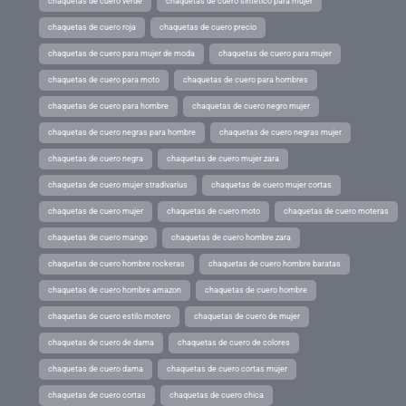
chaquetas de cuero verde
chaquetas de cuero sintetico para mujer
chaquetas de cuero roja
chaquetas de cuero precio
chaquetas de cuero para mujer de moda
chaquetas de cuero para mujer
chaquetas de cuero para moto
chaquetas de cuero para hombres
chaquetas de cuero para hombre
chaquetas de cuero negro mujer
chaquetas de cuero negras para hombre
chaquetas de cuero negras mujer
chaquetas de cuero negra
chaquetas de cuero mujer zara
chaquetas de cuero mujer stradivarius
chaquetas de cuero mujer cortas
chaquetas de cuero mujer
chaquetas de cuero moto
chaquetas de cuero moteras
chaquetas de cuero mango
chaquetas de cuero hombre zara
chaquetas de cuero hombre rockeras
chaquetas de cuero hombre baratas
chaquetas de cuero hombre amazon
chaquetas de cuero hombre
chaquetas de cuero estilo motero
chaquetas de cuero de mujer
chaquetas de cuero de dama
chaquetas de cuero de colores
chaquetas de cuero dama
chaquetas de cuero cortas mujer
chaquetas de cuero cortas
chaquetas de cuero chica