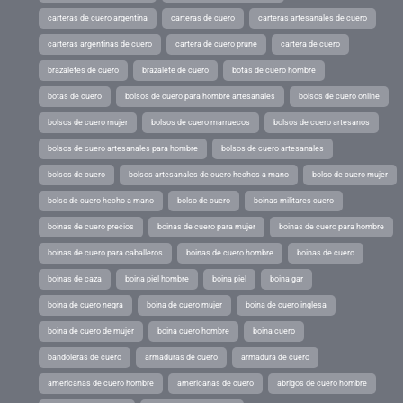
carteras de cuero argentina
carteras de cuero
carteras artesanales de cuero
carteras argentinas de cuero
cartera de cuero prune
cartera de cuero
brazaletes de cuero
brazalete de cuero
botas de cuero hombre
botas de cuero
bolsos de cuero para hombre artesanales
bolsos de cuero online
bolsos de cuero mujer
bolsos de cuero marruecos
bolsos de cuero artesanos
bolsos de cuero artesanales para hombre
bolsos de cuero artesanales
bolsos de cuero
bolsos artesanales de cuero hechos a mano
bolso de cuero mujer
bolso de cuero hecho a mano
bolso de cuero
boinas militares cuero
boinas de cuero precios
boinas de cuero para mujer
boinas de cuero para hombre
boinas de cuero para caballeros
boinas de cuero hombre
boinas de cuero
boinas de caza
boina piel hombre
boina piel
boina gar
boina de cuero negra
boina de cuero mujer
boina de cuero inglesa
boina de cuero de mujer
boina cuero hombre
boina cuero
bandoleras de cuero
armaduras de cuero
armadura de cuero
americanas de cuero hombre
americanas de cuero
abrigos de cuero hombre