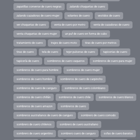
zapatillas converse de cuero negras
zalando chaquetas de cuero
zalando cazadoras de cuero mujer
volantes de cuero
vestidos de cuero
ver chaquetas de cuero
venta de cuero por metro
venta de cazadoras de cuero
venta chaquetas de cuero mujer
un puf de cuero en forma de cubo
tratamiento de cuero
trajes de cuero moto
tiras de cuero por metros
tiras de cuero
tela de cuero
tejer pulseras de cuero
tapicerias de cuero
tapicería de cuero
sombreros de cuero vaqueros
sombreros de cuero para mujer
sombreros de cuero para hombre
sombreros de cuero mujer
sombreros de cuero hombre
sombreros de cuero de carpincho
sombreros de cuero de canguro
sombreros de cuero colombiano
sombreros de cuero chillán
sombreros de cuero chile
sombreros de cuero blanco
sombreros de cuero amazon
sombreros de cuero
sombreros australianos de cuero de canguro
sombrero de cuero comodo
sombrero de cuero chilenos
sombrero de cuero australiano
sombrero de cuero argentino
sombrero cuero de canguro
sofas de cuero baratos