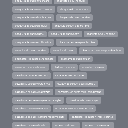
chaqueta de cuero mujer zara
chaqueta de cuero mujer
chaqueta de cuero moto hombre
chaqueta de cuero moto
chaqueta de cuero hombre zara
chaqueta de cuero hombre
chaqueta de cuero de mujer
chaqueta de cuero de hombre
chaqueta de cuero dama
chaqueta de cuero corta
chaqueta de cuero beige
chaqueta de cuero azul hombre
chanclas de cuero para hombre
chanclas de cuero hombre
chanclas de cuero
chamarras de cuero para hombres
chamarras de cuero para hombre
chamarra de cuero mujer
chamarra de cuero hombre
chalecos de cuero
chaketas de cuero
cazadoras moteras de cuero
cazadoras de cuero rojas
cazadoras de cuero para moto
cazadoras de cuero para hombre
cazadoras de cuero mujer zara
cazadoras de cuero mujer stradivarius
cazadoras de cuero mujer el corte ingles
cazadoras de cuero mujer
cazadoras de cuero moteras
cazadoras de cuero hombre zara
cazadoras de cuero hombre massimo dutti
cazadoras de cuero hombre baratas
cazadoras de cuero hombre
cazadoras de cuero
cazadora de cuero zara