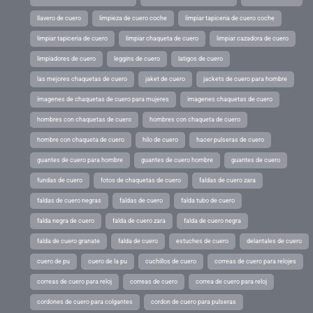
llavero de cuero
limpieza de cuero coche
limpiar tapiceria de cuero coche
limpiar tapiceria de cuero
limpiar chaqueta de cuero
limpiar cazadora de cuero
limpiadores de cuero
leggins de cuero
latigos de cuero
las mejores chaquetas de cuero
jaket de cuero
jackets de cuero para hombre
imagenes de chaquetas de cuero para mujeres
imagenes chaquetas de cuero
hombres con chaquetas de cuero
hombres con chaqueta de cuero
hombre con chaqueta de cuero
hilo de cuero
hacer pulseras de cuero
guantes de cuero para hombre
guantes de cuero hombre
guantes de cuero
fundas de cuero
fotos de chaquetas de cuero
faldas de cuero zara
faldas de cuero negras
faldas de cuero
falda tubo de cuero
falda negra de cuero
falda de cuero zara
falda de cuero negra
falda de cuero granate
falda de cuero
estuches de cuero
delantales de cuero
cuero de pu
cuero de la pu
cuchillos de cuero
correas de cuero para relojes
correas de cuero para reloj
correas de cuero
correa de cuero para reloj
cordones de cuero para colgantes
cordon de cuero para pulseras