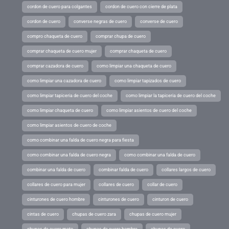
cordon de cuero para colgantes
cordon de cuero con cierre de plata
cordon de cuero
converse negras de cuero
converse de cuero
compro chaqueta de cuero
comprar chupa de cuero
comprar chaqueta de cuero mujer
comprar chaqueta de cuero
comprar cazadora de cuero
como limpiar una chaqueta de cuero
como limpiar una cazadora de cuero
como limpiar tapizados de cuero
como limpiar tapiceria de cuero del coche
como limpiar la tapiceria de cuero del coche
como limpiar chaqueta de cuero
como limpiar asientos de cuero del coche
como limpiar asientos de cuero de coche
como combinar una falda de cuero negra para fiesta
como combinar una falda de cuero negra
como combinar una falda de cuero
combinar una falda de cuero
combinar falda de cuero
collares largos de cuero
collares de cuero para mujer
collares de cuero
collar de cuero
cinturones de cuero hombre
cinturones de cuero
cinturon de cuero
cintas de cuero
chupas de cuero zara
chupas de cuero mujer
chupas de cuero moto
chupas de cuero hombre
chupas de cuero