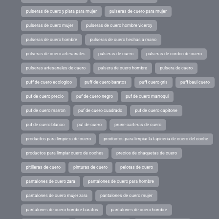
pulseras de cuero y plata para mujer
pulseras de cuero para mujer
pulseras de cuero mujer
pulseras de cuero hombre viceroy
pulseras de cuero hombre
pulseras de cuero hechas a mano
pulseras de cuero artesanales
pulseras de cuero
pulseras de cordon de cuero
pulseras artesanales de cuero
pulsera de cuero hombre
pulsera de cuero
puff de cuero ecologico
puff de cuero baratos
puff cuero gris
puff baul cuero
puf de cuero precio
puf de cuero negro
puf de cuero marroqui
puf de cuero marron
puf de cuero cuadrado
puf de cuero capitone
puf de cuero blanco
puf de cuero
prune carteras de cuero
productos para limpieza de cuero
productos para limpiar la tapiceria de cuero del coche
productos para limpiar cuero de coches
precios de chaquetas de cuero
pitilleras de cuero
pinturas de cuero
pelotas de cuero
pantalones de cuero zara
pantalones de cuero para hombre
pantalones de cuero mujer zara
pantalones de cuero mujer
pantalones de cuero hombre baratos
pantalones de cuero hombre