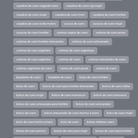
cazadora de cuero segunda mano
cazadora de cuero roja mujer
cazadora de cuero mujer
cazadora de cuero moto
cazadora de cuero hombre
cazadora de cuero estilo motero
cascos de cuero
casacas de cuero mujer
casacas de cuero hombre
carteras negras de cuero
carteras de cuero prune
carteras de cuero hombre artesanales
carteras de cuero artesanales
carteras de cuero argentino
carteras de cuero argentinas
carteras de cuero argentina
carteras de cuero
carteras artesanales de cuero
carteras argentinas de cuero
cartera de cuero prune
cartera de cuero
brazaletes de cuero
brazalete de cuero
botas de cuero hombre
botas de cuero
bolsos de cuero para hombre artesanales
bolsos de cuero online
bolsos de cuero mujer
bolsos de cuero marruecos
bolsos de cuero artesanos
bolsos de cuero artesanales para hombre
bolsos de cuero artesanales
bolsos de cuero
bolsos artesanales de cuero hechos a mano
bolso de cuero mujer
bolso de cuero hecho a mano
bolso de cuero
boinas militares cuero
boinas de cuero precios
boinas de cuero para mujer
boinas de cuero para hombre