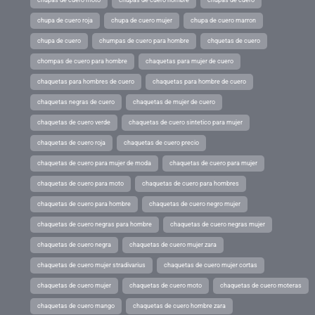
chupa de cuero roja
chupa de cuero mujer
chupa de cuero marron
chupa de cuero
chumpas de cuero para hombre
chquetas de cuero
chompas de cuero para hombre
chaquetas para mujer de cuero
chaquetas para hombres de cuero
chaquetas para hombre de cuero
chaquetas negras de cuero
chaquetas de mujer de cuero
chaquetas de cuero verde
chaquetas de cuero sintetico para mujer
chaquetas de cuero roja
chaquetas de cuero precio
chaquetas de cuero para mujer de moda
chaquetas de cuero para mujer
chaquetas de cuero para moto
chaquetas de cuero para hombres
chaquetas de cuero para hombre
chaquetas de cuero negro mujer
chaquetas de cuero negras para hombre
chaquetas de cuero negras mujer
chaquetas de cuero negra
chaquetas de cuero mujer zara
chaquetas de cuero mujer stradivarius
chaquetas de cuero mujer cortas
chaquetas de cuero mujer
chaquetas de cuero moto
chaquetas de cuero moteras
chaquetas de cuero mango
chaquetas de cuero hombre zara