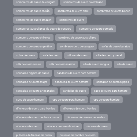
sombreros de cuero de canguro
sombreros de cuero colombiano
sombreros de cuero chillán
sombreros de cuero chile
sombreros de cuero blanco
sombreros de cuero amazon
sombreros de cuero
sombreros australianos de cuero de canguro
sombrero de cuero comodo
sombrero de cuero chilenos
sombrero de cuero australiano
sombrero de cuero argentino
sombrero cuero de canguro
sofas de cuero baratos
sofas de cuero
sofa de cuero
sillones de cuero
silla de cuero y metal
silla de cuero oficina
silla de cuero marron
silla de cuero antigua
silla de cuero
sandalias hippies de cuero
sandalias de cuero para hombre
sandalias de cuero mujer
sandalias de cuero hombre
sandalias de cuero hippies
sandalias de cuero artesanales
sandalias de cuero
saco de cuero para hombre
saco de cuero hombre
ropa de cuero para hombre
ropa de cuero hombre
riñoneras de cuero para hombre
riñoneras de cuero hombre
riñoneras de cuero hechas a mano
riñoneras de cuero artesanales
riñoneras de cuero
riñonera de cuero hombre
riñonera de cuero
pulseras de trenzas de cuero
pulseras de hombre de cuero