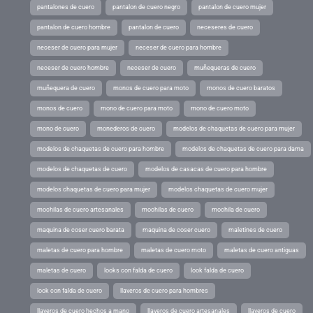
pantalones de cuero
pantalon de cuero negro
pantalon de cuero mujer
pantalon de cuero hombre
pantalon de cuero
neceseres de cuero
neceser de cuero para mujer
neceser de cuero para hombre
neceser de cuero hombre
neceser de cuero
muñequeras de cuero
muñequera de cuero
monos de cuero para moto
monos de cuero baratos
monos de cuero
mono de cuero para moto
mono de cuero moto
mono de cuero
monederos de cuero
modelos de chaquetas de cuero para mujer
modelos de chaquetas de cuero para hombre
modelos de chaquetas de cuero para dama
modelos de chaquetas de cuero
modelos de casacas de cuero para hombre
modelos chaquetas de cuero para mujer
modelos chaquetas de cuero mujer
mochilas de cuero artesanales
mochilas de cuero
mochila de cuero
maquina de coser cuero barata
maquina de coser cuero
maletines de cuero
maletas de cuero para hombre
maletas de cuero moto
maletas de cuero antiguas
maletas de cuero
looks con falda de cuero
look falda de cuero
look con falda de cuero
llaveros de cuero para hombres
llaveros de cuero hechos a mano
llaveros de cuero artesanales
llaveros de cuero