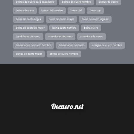
boinas de cuero para caballeros
boinas de cuero hombre
boinas de cuero
boinas de caza
boina piel hombre
boina piel
boina gar
boina de cuero negra
boina de cuero mujer
boina de cuero inglesa
boina de cuero de mujer
boina cuero hombre
boina cuero
bandoleras de cuero
armaduras de cuero
armadura de cuero
americanas de cuero hombre
americanas de cuero
abrigos de cuero hombre
abrigo de cuero mujer
abrigo de cuero hombre
Decuero.net