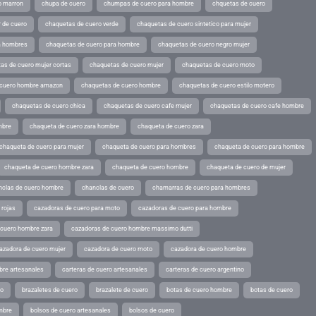
o marron
chupa de cuero
chumpas de cuero para hombre
chquetas de cuero
 de cuero
chaquetas de cuero verde
chaquetas de cuero sintetico para mujer
a hombres
chaquetas de cuero para hombre
chaquetas de cuero negro mujer
as de cuero mujer cortas
chaquetas de cuero mujer
chaquetas de cuero moto
 cuero hombre amazon
chaquetas de cuero hombre
chaquetas de cuero estilo motero
chaquetas de cuero chica
chaquetas de cuero cafe mujer
chaquetas de cuero cafe hombre
mbre
chaqueta de cuero zara hombre
chaqueta de cuero zara
chaqueta de cuero para mujer
chaqueta de cuero para hombres
chaqueta de cuero para hombre
chaqueta de cuero hombre zara
chaqueta de cuero hombre
chaqueta de cuero de mujer
nclas de cuero hombre
chanclas de cuero
chamarras de cuero para hombres
 rojas
cazadoras de cuero para moto
cazadoras de cuero para hombre
 cuero hombre zara
cazadoras de cuero hombre massimo dutti
azadora de cuero mujer
cazadora de cuero moto
cazadora de cuero hombre
bre artesanales
carteras de cuero artesanales
carteras de cuero argentino
ro
brazaletes de cuero
brazalete de cuero
botas de cuero hombre
botas de cuero
mbre
bolsos de cuero artesanales
bolsos de cuero