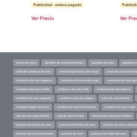
Publicidad · enlace pagado
Publicid
Ver Precio
Ver Pre
zuecos de cuero
zapatillas de cuero para hombre
zapatillas de cuero
zapatillas 
venta de cazadoras de cuero
venta chaquetas de cuero mujer
un puf de cuero en form
sombreros de cuero vaqueros
sombreros de cuero para mujer
sombreros de cuero pa
sombreros de cuero chillán
sombreros de cuero chile
sombreros de cuero blanco
sombrero de cuero argentino
sombrero cuero de canguro
sofas de cuero baratos
sandalias hippies de cuero
sandalias de cuero para hombre
sandalias de cuero mujer
ropa de cuero para hombre
ropa de cuero hombre
riñoneras de cuero para hombre
pulseras de trenzas de cuero
pulseras de hombre de cuero
pulseras de cuero y plata p
pulseras de cuero artesanales
pulseras de cuero
pulseras de cordon de cuero
pu