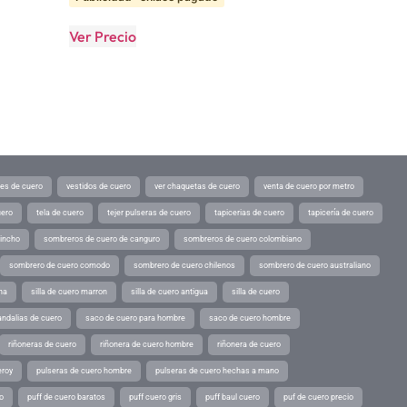
Ver Precio
tes de cuero
vestidos de cuero
ver chaquetas de cuero
venta de cuero por metro
uero
tela de cuero
tejer pulseras de cuero
tapicerias de cuero
tapicería de cuero
pincho
sombreros de cuero de canguro
sombreros de cuero colombiano
sombrero de cuero comodo
sombrero de cuero chilenos
sombrero de cuero australiano
ina
silla de cuero marron
silla de cuero antigua
silla de cuero
andalias de cuero
saco de cuero para hombre
saco de cuero hombre
riñoneras de cuero
riñonera de cuero hombre
riñonera de cuero
eroy
pulseras de cuero hombre
pulseras de cuero hechas a mano
o
puff de cuero baratos
puff cuero gris
puff baul cuero
puf de cuero precio