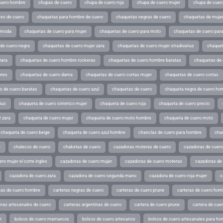
cuero hombre
chupas de cuero
chupa de cuero roja
chupa de cuero mujer
chupa de cuer
es de cuero
chaquetas para hombre de cuero
chaquetas negras de cuero
chaquetas de mujer
e moda
chaquetas de cuero para mujer
chaquetas de cuero para moto
chaquetas de cuero par
de cuero negra
chaquetas de cuero mujer zara
chaquetas de cuero mujer stradivarius
chaquet
zara
chaquetas de cuero hombre rockeras
chaquetas de cuero hombre baratas
chaquetas de
ores
chaquetas de cuero dama
chaquetas de cuero cortas mujer
chaquetas de cuero cortas
s de cuero baratas
chaquetas de cuero azul
chaquetas de cuero
chaqueta negra de cuero ho
ius
chaqueta de cuero sintetico mujer
chaqueta de cuero roja
chaqueta de cuero precio
 zara
chaqueta de cuero mujer
chaqueta de cuero moto hombre
chaqueta de cuero moto
chaqueta de cuero beige
chaqueta de cuero azul hombre
chanclas de cuero para hombre
cha
e
chalecos de cuero
chaketas de cuero
cazadoras moteras de cuero
cazadoras de cuero
ro mujer el corte ingles
cazadoras de cuero mujer
cazadoras de cuero moteras
cazadoras de
cazadora de cuero zara
cazadora de cuero segunda mano
cazadora de cuero roja mujer
c
as de cuero hombre
carteras negras de cuero
carteras de cuero prune
carteras de cuero hom
eras artesanales de cuero
carteras argentinas de cuero
cartera de cuero prune
cartera de cue
r
bolsos de cuero marruecos
bolsos de cuero artesanos
bolsos de cuero artesanales para ho