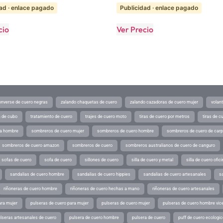
ad · enlace pagado
Publicidad · enlace pagado
cio
Ver Precio
converse de cuero negras
zalando chaquetas de cuero
zalando cazadoras de cuero mujer
volan
a de cubo
tratamiento de cuero
trajes de cuero moto
tiras de cuero por metros
tiras de c
ra hombre
sombreros de cuero mujer
sombreros de cuero hombre
sombreros de cuero de car
sombreros de cuero amazon
sombreros de cuero
sombreros australianos de cuero de canguro
sofas de cuero
sofa de cuero
sillones de cuero
silla de cuero y metal
silla de cuero ofic
sandalias de cuero hombre
sandalias de cuero hippies
sandalias de cuero artesanales
s
riñoneras de cuero hombre
riñoneras de cuero hechas a mano
riñoneras de cuero artesanales
ara mujer
pulseras de cuero para mujer
pulseras de cuero mujer
pulseras de cuero hombre vic
lseras artesanales de cuero
pulsera de cuero hombre
pulsera de cuero
puff de cuero ecologic