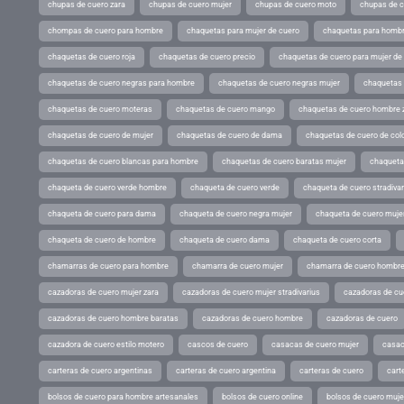
chupas de cuero zara
chupas de cuero mujer
chupas de cuero moto
chupas de 
chompas de cuero para hombre
chaquetas para mujer de cuero
chaquetas para hombr
chaquetas de cuero roja
chaquetas de cuero precio
chaquetas de cuero para mujer d
chaquetas de cuero negras para hombre
chaquetas de cuero negras mujer
chaquetas 
chaquetas de cuero moteras
chaquetas de cuero mango
chaquetas de cuero hombre 
chaquetas de cuero de mujer
chaquetas de cuero de dama
chaquetas de cuero de col
chaquetas de cuero blancas para hombre
chaquetas de cuero baratas mujer
chaqueta
chaqueta de cuero verde hombre
chaqueta de cuero verde
chaqueta de cuero stradivar
chaqueta de cuero para dama
chaqueta de cuero negra mujer
chaqueta de cuero mujer
chaqueta de cuero de hombre
chaqueta de cuero dama
chaqueta de cuero corta
chamarras de cuero para hombre
chamarra de cuero mujer
chamarra de cuero hombr
cazadoras de cuero mujer zara
cazadoras de cuero mujer stradivarius
cazadoras de cue
cazadoras de cuero hombre baratas
cazadoras de cuero hombre
cazadoras de cuero
cazadora de cuero estilo motero
cascos de cuero
casacas de cuero mujer
casac
carteras de cuero argentinas
carteras de cuero argentina
carteras de cuero
cart
bolsos de cuero para hombre artesanales
bolsos de cuero online
bolsos de cuero muje