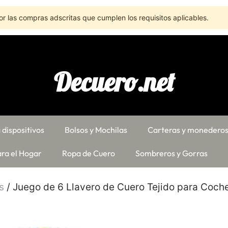
r las compras adscritas que cumplen los requisitos aplicables.
Decuero.net
 dispositivos
Bolsos y Mochilas
Carteras y monedero
ra el Hogar
Ropa de Cuero
Sombreros y Gorras
s
/ Juego de 6 Llavero de Cuero Tejido para Coch