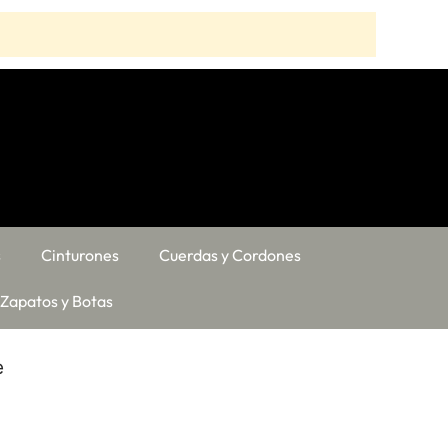
s
Cinturones
Cuerdas y Cordones
Zapatos y Botas
e