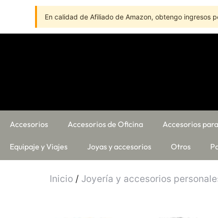
En calidad de Afiliado de Amazon, obtengo ingresos po
Accesorios
Accesorios de Oficina
Accesorios para
Equipaje y Viajes
Joyas y accesorios
Otros
Pa
Inicio
/
Joyería y accesorios personale