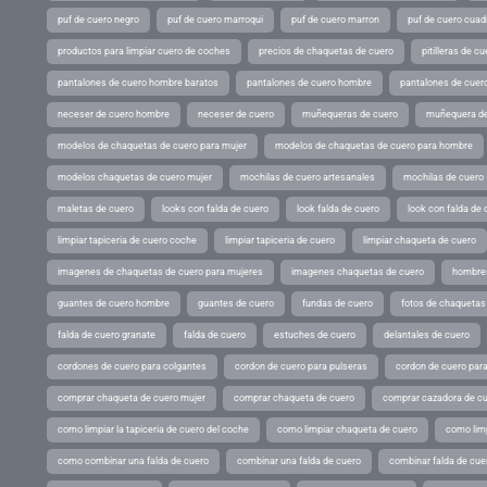
puf de cuero negro
puf de cuero marroqui
puf de cuero marron
puf de cuero cuad
productos para limpiar cuero de coches
precios de chaquetas de cuero
pitilleras de cu
pantalones de cuero hombre baratos
pantalones de cuero hombre
pantalones de cuer
neceser de cuero hombre
neceser de cuero
muñequeras de cuero
muñequera de
modelos de chaquetas de cuero para mujer
modelos de chaquetas de cuero para hombre
modelos chaquetas de cuero mujer
mochilas de cuero artesanales
mochilas de cuero
maletas de cuero
looks con falda de cuero
look falda de cuero
look con falda de 
limpiar tapiceria de cuero coche
limpiar tapiceria de cuero
limpiar chaqueta de cuero
imagenes de chaquetas de cuero para mujeres
imagenes chaquetas de cuero
hombres
guantes de cuero hombre
guantes de cuero
fundas de cuero
fotos de chaquetas
falda de cuero granate
falda de cuero
estuches de cuero
delantales de cuero
cordones de cuero para colgantes
cordon de cuero para pulseras
cordon de cuero par
comprar chaqueta de cuero mujer
comprar chaqueta de cuero
comprar cazadora de c
como limpiar la tapiceria de cuero del coche
como limpiar chaqueta de cuero
como limp
como combinar una falda de cuero
combinar una falda de cuero
combinar falda de cue