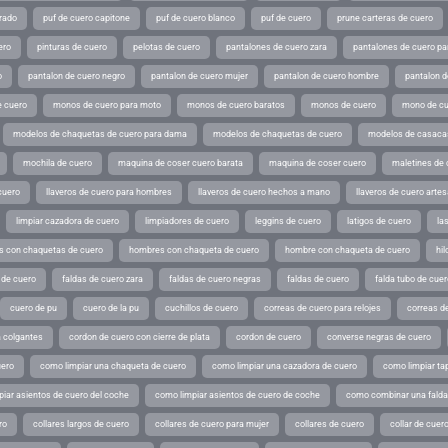
rado
puf de cuero capitone
puf de cuero blanco
puf de cuero
prune carteras de cuero
ero
pinturas de cuero
pelotas de cuero
pantalones de cuero zara
pantalones de cuero p
o
pantalon de cuero negro
pantalon de cuero mujer
pantalon de cuero hombre
pantalon d
 cuero
monos de cuero para moto
monos de cuero baratos
monos de cuero
mono de cu
modelos de chaquetas de cuero para dama
modelos de chaquetas de cuero
modelos de casaca
mochila de cuero
maquina de coser cuero barata
maquina de coser cuero
maletines de 
cuero
llaveros de cuero para hombres
llaveros de cuero hechos a mano
llaveros de cuero arte
limpiar cazadora de cuero
limpiadores de cuero
leggins de cuero
latigos de cuero
la
 con chaquetas de cuero
hombres con chaqueta de cuero
hombre con chaqueta de cuero
hil
 de cuero
faldas de cuero zara
faldas de cuero negras
faldas de cuero
falda tubo de cuer
cuero de pu
cuero de la pu
cuchillos de cuero
correas de cuero para relojes
correas de
a colgantes
cordon de cuero con cierre de plata
cordon de cuero
converse negras de cuero
uero
como limpiar una chaqueta de cuero
como limpiar una cazadora de cuero
como limpiar ta
iar asientos de cuero del coche
como limpiar asientos de cuero de coche
como combinar una falda 
ro
collares largos de cuero
collares de cuero para mujer
collares de cuero
collar de cuer