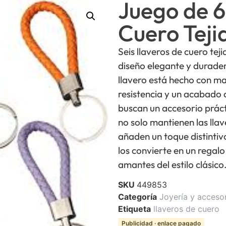
Juego de 6
Cuero Teji
Seis llaveros de cuero tej
diseño elegante y durader
llavero está hecho con ma
resistencia y un acabado 
buscan un accesorio prácti
no solo mantienen las lla
añaden un toque distintivo
los convierte en un regal
amantes del estilo clásico
SKU
449853
Categoría
Joyería y acceso
Etiqueta
llaveros de cuero
Publicidad · enlace pagado