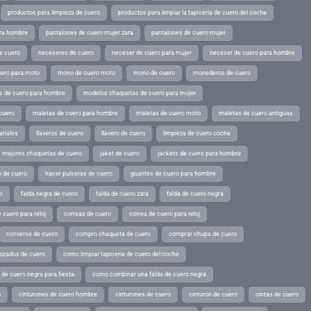
productos para limpieza de cuero
productos para limpiar la tapiceria de cuero del coche
ara hombre
pantalones de cuero mujer zara
pantalones de cuero mujer
e cuero
neceseres de cuero
neceser de cuero para mujer
neceser de cuero para hombre
ero para moto
mono de cuero moto
mono de cuero
monederos de cuero
s de cuero para hombre
modelos chaquetas de cuero para mujer
cuero
maletas de cuero para hombre
maletas de cuero moto
maletas de cuero antiguas
sanales
llaveros de cuero
llavero de cuero
limpieza de cuero coche
s mejores chaquetas de cuero
jaket de cuero
jackets de cuero para hombre
o de cuero
hacer pulseras de cuero
guantes de cuero para hombre
o
falda negra de cuero
falda de cuero zara
falda de cuero negra
 cuero para reloj
correas de cuero
correa de cuero para reloj
converse de cuero
compro chaqueta de cuero
comprar chupa de cuero
pizados de cuero
como limpiar tapiceria de cuero del coche
de cuero negra para fiesta
como combinar una falda de cuero negra
o
cinturones de cuero hombre
cinturones de cuero
cinturon de cuero
cintas de cuero