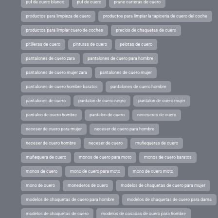
puf de cuero blanco
puf de cuero
prune carteras de cuero
productos para limpieza de cuero
productos para limpiar la tapiceria de cuero del coche
productos para limpiar cuero de coches
precios de chaquetas de cuero
pitilleras de cuero
pinturas de cuero
pelotas de cuero
pantalones de cuero zara
pantalones de cuero para hombre
pantalones de cuero mujer zara
pantalones de cuero mujer
pantalones de cuero hombre baratos
pantalones de cuero hombre
pantalones de cuero
pantalon de cuero negro
pantalon de cuero mujer
pantalon de cuero hombre
pantalon de cuero
neceseres de cuero
neceser de cuero para mujer
neceser de cuero para hombre
neceser de cuero hombre
neceser de cuero
muñequeras de cuero
muñequera de cuero
monos de cuero para moto
monos de cuero baratos
monos de cuero
mono de cuero para moto
mono de cuero moto
mono de cuero
monederos de cuero
modelos de chaquetas de cuero para mujer
modelos de chaquetas de cuero para hombre
modelos de chaquetas de cuero para dama
modelos de chaquetas de cuero
modelos de casacas de cuero para hombre