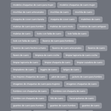
modelos chaquetas de cuero para mujer
modelos chaquetas de cuero mujer
mochilas de cuero artesanales
mochilas de cuero
mochila de cuero
maquina de coser cuero barata
maquina de coser cuero
maletines de cuero
maletas de cuero para hombre
maletas de cuero moto
maletas de cuero antiguas
maletas de cuero
looks con falda de cuero
look falda de cuero
look con falda de cuero
llaveros de cuero para hombres
llaveros de cuero hechos a mano
llaveros de cuero artesanales
llaveros de cuero
llavero de cuero
limpieza de cuero coche
limpiar tapiceria de cuero coche
limpiar tapiceria de cuero
limpiar chaqueta de cuero
limpiar cazadora de cuero
limpiadores de cuero
leggins de cuero
latigos de cuero
las mejores chaquetas de cuero
jaket de cuero
jackets de cuero para hombre
imagenes de chaquetas de cuero para mujeres
imagenes chaquetas de cuero
hombres con chaquetas de cuero
hombres con chaqueta de cuero
hombre con chaqueta de cuero
hilo de cuero
hacer pulseras de cuero
guantes de cuero para hombre
guantes de cuero hombre
guantes de cuero