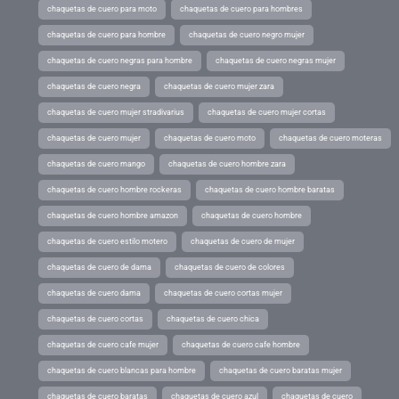
chaquetas de cuero para moto
chaquetas de cuero para hombres
chaquetas de cuero para hombre
chaquetas de cuero negro mujer
chaquetas de cuero negras para hombre
chaquetas de cuero negras mujer
chaquetas de cuero negra
chaquetas de cuero mujer zara
chaquetas de cuero mujer stradivarius
chaquetas de cuero mujer cortas
chaquetas de cuero mujer
chaquetas de cuero moto
chaquetas de cuero moteras
chaquetas de cuero mango
chaquetas de cuero hombre zara
chaquetas de cuero hombre rockeras
chaquetas de cuero hombre baratas
chaquetas de cuero hombre amazon
chaquetas de cuero hombre
chaquetas de cuero estilo motero
chaquetas de cuero de mujer
chaquetas de cuero de dama
chaquetas de cuero de colores
chaquetas de cuero dama
chaquetas de cuero cortas mujer
chaquetas de cuero cortas
chaquetas de cuero chica
chaquetas de cuero cafe mujer
chaquetas de cuero cafe hombre
chaquetas de cuero blancas para hombre
chaquetas de cuero baratas mujer
chaquetas de cuero baratas
chaquetas de cuero azul
chaquetas de cuero