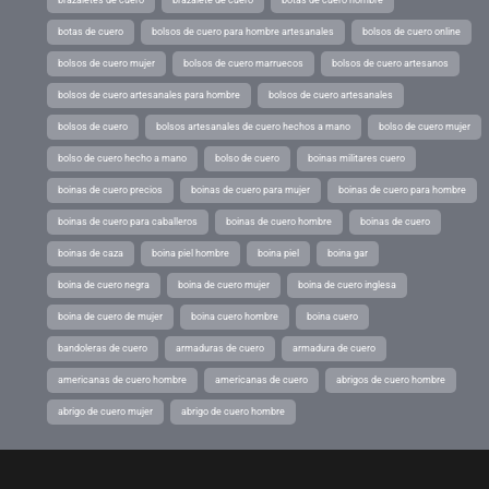
botas de cuero
bolsos de cuero para hombre artesanales
bolsos de cuero online
bolsos de cuero mujer
bolsos de cuero marruecos
bolsos de cuero artesanos
bolsos de cuero artesanales para hombre
bolsos de cuero artesanales
bolsos de cuero
bolsos artesanales de cuero hechos a mano
bolso de cuero mujer
bolso de cuero hecho a mano
bolso de cuero
boinas militares cuero
boinas de cuero precios
boinas de cuero para mujer
boinas de cuero para hombre
boinas de cuero para caballeros
boinas de cuero hombre
boinas de cuero
boinas de caza
boina piel hombre
boina piel
boina gar
boina de cuero negra
boina de cuero mujer
boina de cuero inglesa
boina de cuero de mujer
boina cuero hombre
boina cuero
bandoleras de cuero
armaduras de cuero
armadura de cuero
americanas de cuero hombre
americanas de cuero
abrigos de cuero hombre
abrigo de cuero mujer
abrigo de cuero hombre