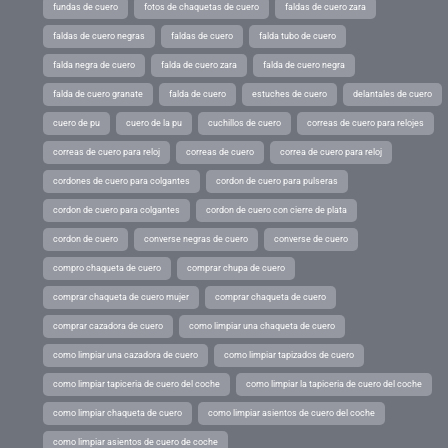
fundas de cuero
fotos de chaquetas de cuero
faldas de cuero zara
faldas de cuero negras
faldas de cuero
falda tubo de cuero
falda negra de cuero
falda de cuero zara
falda de cuero negra
falda de cuero granate
falda de cuero
estuches de cuero
delantales de cuero
cuero de pu
cuero de la pu
cuchillos de cuero
correas de cuero para relojes
correas de cuero para reloj
correas de cuero
correa de cuero para reloj
cordones de cuero para colgantes
cordon de cuero para pulseras
cordon de cuero para colgantes
cordon de cuero con cierre de plata
cordon de cuero
converse negras de cuero
converse de cuero
compro chaqueta de cuero
comprar chupa de cuero
comprar chaqueta de cuero mujer
comprar chaqueta de cuero
comprar cazadora de cuero
como limpiar una chaqueta de cuero
como limpiar una cazadora de cuero
como limpiar tapizados de cuero
como limpiar tapiceria de cuero del coche
como limpiar la tapiceria de cuero del coche
como limpiar chaqueta de cuero
como limpiar asientos de cuero del coche
como limpiar asientos de cuero de coche