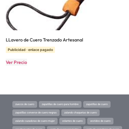
LLavero de Cuero Trenzado Artesanal
Publicidad · enlace pagado
Ver Precio
zuecos de cuero
zapatillas de cuero para hombre
zapatillas de cuero
zapatillas converse de cuero negras
zalando chaquetas de cuero
zalando cazadoras de cuero mujer
volantes de cuero
vestidos de cuero