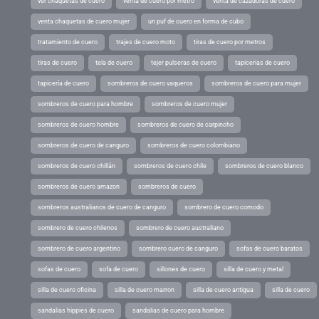
ver chaquetas de cuero
venta de cuero por metro
venta de cazadoras de cuero
venta chaquetas de cuero mujer
un puf de cuero en forma de cubo
tratamiento de cuero
trajes de cuero moto
tiras de cuero por metros
tiras de cuero
tela de cuero
tejer pulseras de cuero
tapicerias de cuero
tapicería de cuero
sombreros de cuero vaqueros
sombreros de cuero para mujer
sombreros de cuero para hombre
sombreros de cuero mujer
sombreros de cuero hombre
sombreros de cuero de carpincho
sombreros de cuero de canguro
sombreros de cuero colombiano
sombreros de cuero chillán
sombreros de cuero chile
sombreros de cuero blanco
sombreros de cuero amazon
sombreros de cuero
sombreros australianos de cuero de canguro
sombrero de cuero comodo
sombrero de cuero chilenos
sombrero de cuero australiano
sombrero de cuero argentino
sombrero cuero de canguro
sofas de cuero baratos
sofas de cuero
sofa de cuero
sillones de cuero
silla de cuero y metal
silla de cuero oficina
silla de cuero marron
silla de cuero antigua
silla de cuero
sandalias hippies de cuero
sandalias de cuero para hombre