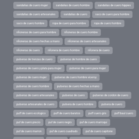
sandalias de cuero mujer
sandalias de cuero hombre
sandalias de cuero hippies
sandalias de cuero artesanales
sandalias de cuero
saco de cuero para hombre
saco de cuero hombre
ropa de cuero para hombre
ropa de cuero hombre
riñoneras de cuero para hombre
riñoneras de cuero hombre
riñoneras de cuero hechas a mano
riñoneras de cuero artesanales
riñoneras de cuero
riñonera de cuero hombre
riñonera de cuero
pulseras de trenzas de cuero
pulseras de hombre de cuero
pulseras de cuero y plata para mujer
pulseras de cuero para mujer
pulseras de cuero mujer
pulseras de cuero hombre viceroy
pulseras de cuero hombre
pulseras de cuero hechas a mano
pulseras de cuero artesanales
pulseras de cuero
pulseras de cordon de cuero
pulseras artesanales de cuero
pulsera de cuero hombre
pulsera de cuero
puff de cuero ecologico
puff de cuero baratos
puff cuero gris
puff baul cuero
puf de cuero precio
puf de cuero negro
puf de cuero marroqui
puf de cuero marron
puf de cuero cuadrado
puf de cuero capitone