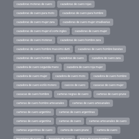
cazadoras moteras de cuero
cazadoras de cuero rojas
cazadoras de cuero para moto
cazadoras de cuero para hombre
cazadoras de cuero mujer zara
cazadoras de cuero mujer stradivarius
cazadoras de cuero mujer el corte ingles
cazadoras de cuero mujer
cazadoras de cuero moteras
cazadoras de cuero hombre zara
cazadoras de cuero hombre massimo dutti
cazadoras de cuero hombre baratas
cazadoras de cuero hombre
cazadoras de cuero
cazadora de cuero zara
cazadora de cuero segunda mano
cazadora de cuero roja mujer
cazadora de cuero mujer
cazadora de cuero moto
cazadora de cuero hombre
cazadora de cuero estilo motero
cascos de cuero
casacas de cuero mujer
casacas de cuero hombre
carteras negras de cuero
carteras de cuero prune
carteras de cuero hombre artesanales
carteras de cuero artesanales
carteras de cuero argentino
carteras de cuero argentinas
carteras de cuero argentina
carteras de cuero
carteras artesanales de cuero
carteras argentinas de cuero
cartera de cuero prune
cartera de cuero
brazaletes de cuero
brazalete de cuero
botas de cuero hombre