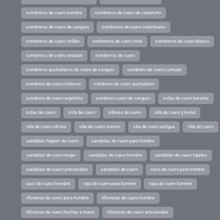
sombreros de cuero hombre
sombreros de cuero de carpincho
sombreros de cuero de canguro
sombreros de cuero colombiano
sombreros de cuero chillán
sombreros de cuero chile
sombreros de cuero blanco
sombreros de cuero amazon
sombreros de cuero
sombreros australianos de cuero de canguro
sombrero de cuero comodo
sombrero de cuero chilenos
sombrero de cuero australiano
sombrero de cuero argentino
sombrero cuero de canguro
sofas de cuero baratos
sofas de cuero
sofa de cuero
sillones de cuero
silla de cuero y metal
silla de cuero oficina
silla de cuero marron
silla de cuero antigua
silla de cuero
sandalias hippies de cuero
sandalias de cuero para hombre
sandalias de cuero mujer
sandalias de cuero hombre
sandalias de cuero hippies
sandalias de cuero artesanales
sandalias de cuero
saco de cuero para hombre
saco de cuero hombre
ropa de cuero para hombre
ropa de cuero hombre
riñoneras de cuero para hombre
riñoneras de cuero hombre
riñoneras de cuero hechas a mano
riñoneras de cuero artesanales