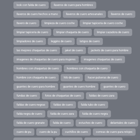
look con falda de cuero
llaveros de cuero para hombres
llaveros de cuero hechos a mano
llaveros de cuero artesanales
llaveros de cuero
llavero de cuero
limpieza de cuero coche
limpiar tapiceria de cuero coche
limpiar tapiceria de cuero
limpiar chaqueta de cuero
limpiar cazadora de cuero
limpiadores de cuero
leggins de cuero
latigos de cuero
las mejores chaquetas de cuero
jaket de cuero
jackets de cuero para hombre
imagenes de chaquetas de cuero para mujeres
imagenes chaquetas de cuero
hombres con chaquetas de cuero
hombres con chaqueta de cuero
hombre con chaqueta de cuero
hilo de cuero
hacer pulseras de cuero
guantes de cuero para hombre
guantes de cuero hombre
guantes de cuero
fundas de cuero
fotos de chaquetas de cuero
faldas de cuero zara
faldas de cuero negras
faldas de cuero
falda tubo de cuero
falda negra de cuero
falda de cuero zara
falda de cuero negra
falda de cuero granate
falda de cuero
estuches de cuero
delantales de cuero
cuero de pu
cuero de la pu
cuchillos de cuero
correas de cuero para relojes