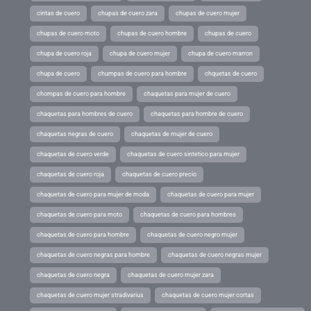
cintas de cuero
chupas de cuero zara
chupas de cuero mujer
chupas de cuero moto
chupas de cuero hombre
chupas de cuero
chupa de cuero roja
chupa de cuero mujer
chupa de cuero marron
chupa de cuero
chumpas de cuero para hombre
chquetas de cuero
chompas de cuero para hombre
chaquetas para mujer de cuero
chaquetas para hombres de cuero
chaquetas para hombre de cuero
chaquetas negras de cuero
chaquetas de mujer de cuero
chaquetas de cuero verde
chaquetas de cuero sintetico para mujer
chaquetas de cuero roja
chaquetas de cuero precio
chaquetas de cuero para mujer de moda
chaquetas de cuero para mujer
chaquetas de cuero para moto
chaquetas de cuero para hombres
chaquetas de cuero para hombre
chaquetas de cuero negro mujer
chaquetas de cuero negras para hombre
chaquetas de cuero negras mujer
chaquetas de cuero negra
chaquetas de cuero mujer zara
chaquetas de cuero mujer stradivarius
chaquetas de cuero mujer cortas