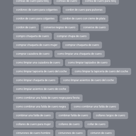
correas de cuero para reloj
correas de cuero
correa de cuero para reloj
cordones de cuero para colgantes
cordon de cuero para pulseras
cordon de cuero para colgantes
cordon de cuero con cierre de plata
cordon de cuero
converse negras de cuero
converse de cuero
compro chaqueta de cuero
comprar chupa de cuero
comprar chaqueta de cuero mujer
comprar chaqueta de cuero
comprar cazadora de cuero
como limpiar una chaqueta de cuero
como limpiar una cazadora de cuero
como limpiar tapizados de cuero
como limpiar tapiceria de cuero del coche
como limpiar la tapiceria de cuero del coche
como limpiar chaqueta de cuero
como limpiar asientos de cuero del coche
como limpiar asientos de cuero de coche
como combinar una falda de cuero negra para fiesta
como combinar una falda de cuero negra
como combinar una falda de cuero
combinar una falda de cuero
combinar falda de cuero
collares largos de cuero
collares de cuero para mujer
collares de cuero
collar de cuero
cinturones de cuero hombre
cinturones de cuero
cinturon de cuero