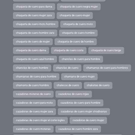
chaqueta de cuero para dama
chaqueta de cuero negra mujer
chaqueta de cuero mujer zara
chaqueta de cuero mujer
chaqueta de cuero moto hombre
chaqueta de cuero moto
chaqueta de cuero hombre zara
chaqueta de cuero hombre
chaqueta de cuero de mujer
chaqueta de cuero de hombre
chaqueta de cuero dama
chaqueta de cuero corta
chaqueta de cuero beige
chaqueta de cuero azul hombre
chanclas de cuero para hombre
chanclas de cuero hombre
chanclas de cuero
chamarras de cuero para hombres
chamarras de cuero para hombre
chamarra de cuero mujer
chamarra de cuero hombre
chalecos de cuero
chaketas de cuero
cazadoras moteras de cuero
cazadoras de cuero rojas
cazadoras de cuero para moto
cazadoras de cuero para hombre
cazadoras de cuero mujer zara
cazadoras de cuero mujer stradivarius
cazadoras de cuero mujer el corte ingles
cazadoras de cuero mujer
cazadoras de cuero moteras
cazadoras de cuero hombre zara