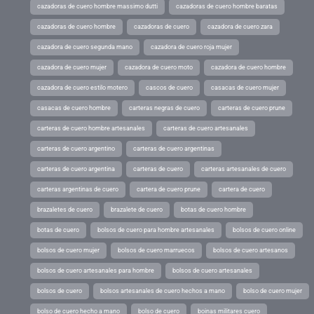
cazadoras de cuero hombre massimo dutti
cazadoras de cuero hombre baratas
cazadoras de cuero hombre
cazadoras de cuero
cazadora de cuero zara
cazadora de cuero segunda mano
cazadora de cuero roja mujer
cazadora de cuero mujer
cazadora de cuero moto
cazadora de cuero hombre
cazadora de cuero estilo motero
cascos de cuero
casacas de cuero mujer
casacas de cuero hombre
carteras negras de cuero
carteras de cuero prune
carteras de cuero hombre artesanales
carteras de cuero artesanales
carteras de cuero argentino
carteras de cuero argentinas
carteras de cuero argentina
carteras de cuero
carteras artesanales de cuero
carteras argentinas de cuero
cartera de cuero prune
cartera de cuero
brazaletes de cuero
brazalete de cuero
botas de cuero hombre
botas de cuero
bolsos de cuero para hombre artesanales
bolsos de cuero online
bolsos de cuero mujer
bolsos de cuero marruecos
bolsos de cuero artesanos
bolsos de cuero artesanales para hombre
bolsos de cuero artesanales
bolsos de cuero
bolsos artesanales de cuero hechos a mano
bolso de cuero mujer
bolso de cuero hecho a mano
bolso de cuero
boinas militares cuero