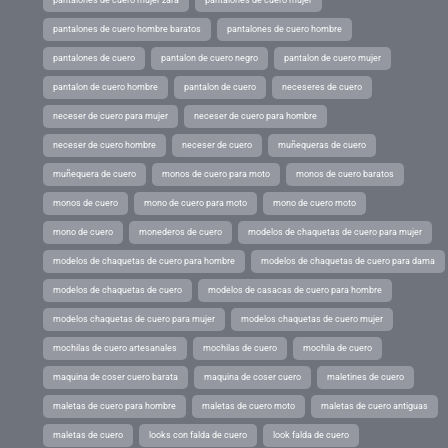
pantalones de cuero hombre baratos
pantalones de cuero hombre
pantalones de cuero
pantalon de cuero negro
pantalon de cuero mujer
pantalon de cuero hombre
pantalon de cuero
neceseres de cuero
neceser de cuero para mujer
neceser de cuero para hombre
neceser de cuero hombre
neceser de cuero
muñequeras de cuero
muñequera de cuero
monos de cuero para moto
monos de cuero baratos
monos de cuero
mono de cuero para moto
mono de cuero moto
mono de cuero
monederos de cuero
modelos de chaquetas de cuero para mujer
modelos de chaquetas de cuero para hombre
modelos de chaquetas de cuero para dama
modelos de chaquetas de cuero
modelos de casacas de cuero para hombre
modelos chaquetas de cuero para mujer
modelos chaquetas de cuero mujer
mochilas de cuero artesanales
mochilas de cuero
mochila de cuero
maquina de coser cuero barata
maquina de coser cuero
maletines de cuero
maletas de cuero para hombre
maletas de cuero moto
maletas de cuero antiguas
maletas de cuero
looks con falda de cuero
look falda de cuero