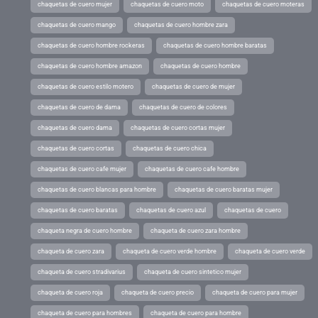
chaquetas de cuero mujer
chaquetas de cuero moto
chaquetas de cuero moteras
chaquetas de cuero mango
chaquetas de cuero hombre zara
chaquetas de cuero hombre rockeras
chaquetas de cuero hombre baratas
chaquetas de cuero hombre amazon
chaquetas de cuero hombre
chaquetas de cuero estilo motero
chaquetas de cuero de mujer
chaquetas de cuero de dama
chaquetas de cuero de colores
chaquetas de cuero dama
chaquetas de cuero cortas mujer
chaquetas de cuero cortas
chaquetas de cuero chica
chaquetas de cuero cafe mujer
chaquetas de cuero cafe hombre
chaquetas de cuero blancas para hombre
chaquetas de cuero baratas mujer
chaquetas de cuero baratas
chaquetas de cuero azul
chaquetas de cuero
chaqueta negra de cuero hombre
chaqueta de cuero zara hombre
chaqueta de cuero zara
chaqueta de cuero verde hombre
chaqueta de cuero verde
chaqueta de cuero stradivarius
chaqueta de cuero sintetico mujer
chaqueta de cuero roja
chaqueta de cuero precio
chaqueta de cuero para mujer
chaqueta de cuero para hombres
chaqueta de cuero para hombre