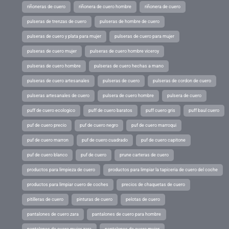
riñoneras de cuero
riñonera de cuero hombre
riñonera de cuero
pulseras de trenzas de cuero
pulseras de hombre de cuero
pulseras de cuero y plata para mujer
pulseras de cuero para mujer
pulseras de cuero mujer
pulseras de cuero hombre viceroy
pulseras de cuero hombre
pulseras de cuero hechas a mano
pulseras de cuero artesanales
pulseras de cuero
pulseras de cordon de cuero
pulseras artesanales de cuero
pulsera de cuero hombre
pulsera de cuero
puff de cuero ecologico
puff de cuero baratos
puff cuero gris
puff baul cuero
puf de cuero precio
puf de cuero negro
puf de cuero marroqui
puf de cuero marron
puf de cuero cuadrado
puf de cuero capitone
puf de cuero blanco
puf de cuero
prune carteras de cuero
productos para limpieza de cuero
productos para limpiar la tapiceria de cuero del coche
productos para limpiar cuero de coches
precios de chaquetas de cuero
pitilleras de cuero
pinturas de cuero
pelotas de cuero
pantalones de cuero zara
pantalones de cuero para hombre
pantalones de cuero mujer zara
pantalones de cuero mujer