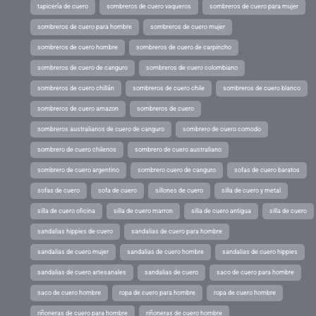
tapicería de cuero
sombreros de cuero vaqueros
sombreros de cuero para mujer
sombreros de cuero para hombre
sombreros de cuero mujer
sombreros de cuero hombre
sombreros de cuero de carpincho
sombreros de cuero de canguro
sombreros de cuero colombiano
sombreros de cuero chillán
sombreros de cuero chile
sombreros de cuero blanco
sombreros de cuero amazon
sombreros de cuero
sombreros australianos de cuero de canguro
sombrero de cuero comodo
sombrero de cuero chilenos
sombrero de cuero australiano
sombrero de cuero argentino
sombrero cuero de canguro
sofas de cuero baratos
sofas de cuero
sofa de cuero
sillones de cuero
silla de cuero y metal
silla de cuero oficina
silla de cuero marron
silla de cuero antigua
silla de cuero
sandalias hippies de cuero
sandalias de cuero para hombre
sandalias de cuero mujer
sandalias de cuero hombre
sandalias de cuero hippies
sandalias de cuero artesanales
sandalias de cuero
saco de cuero para hombre
saco de cuero hombre
ropa de cuero para hombre
ropa de cuero hombre
riñoneras de cuero para hombre
riñoneras de cuero hombre