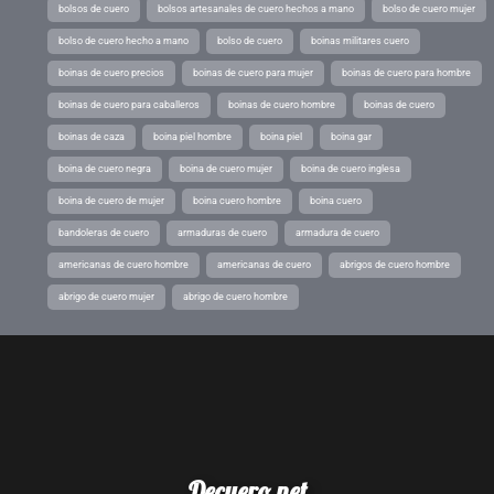
bolsos de cuero
bolsos artesanales de cuero hechos a mano
bolso de cuero mujer
bolso de cuero hecho a mano
bolso de cuero
boinas militares cuero
boinas de cuero precios
boinas de cuero para mujer
boinas de cuero para hombre
boinas de cuero para caballeros
boinas de cuero hombre
boinas de cuero
boinas de caza
boina piel hombre
boina piel
boina gar
boina de cuero negra
boina de cuero mujer
boina de cuero inglesa
boina de cuero de mujer
boina cuero hombre
boina cuero
bandoleras de cuero
armaduras de cuero
armadura de cuero
americanas de cuero hombre
americanas de cuero
abrigos de cuero hombre
abrigo de cuero mujer
abrigo de cuero hombre
Decuero.net