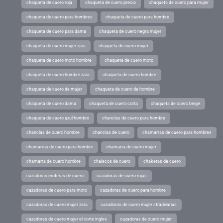
chaqueta de cuero roja
chaqueta de cuero precio
chaqueta de cuero para mujer
chaqueta de cuero para hombres
chaqueta de cuero para hombre
chaqueta de cuero para dama
chaqueta de cuero negra mujer
chaqueta de cuero mujer zara
chaqueta de cuero mujer
chaqueta de cuero moto hombre
chaqueta de cuero moto
chaqueta de cuero hombre zara
chaqueta de cuero hombre
chaqueta de cuero de mujer
chaqueta de cuero de hombre
chaqueta de cuero dama
chaqueta de cuero corta
chaqueta de cuero beige
chaqueta de cuero azul hombre
chanclas de cuero para hombre
chanclas de cuero hombre
chanclas de cuero
chamarras de cuero para hombres
chamarras de cuero para hombre
chamarra de cuero mujer
chamarra de cuero hombre
chalecos de cuero
chaketas de cuero
cazadoras moteras de cuero
cazadoras de cuero rojas
cazadoras de cuero para moto
cazadoras de cuero para hombre
cazadoras de cuero mujer zara
cazadoras de cuero mujer stradivarius
cazadoras de cuero mujer el corte ingles
cazadoras de cuero mujer