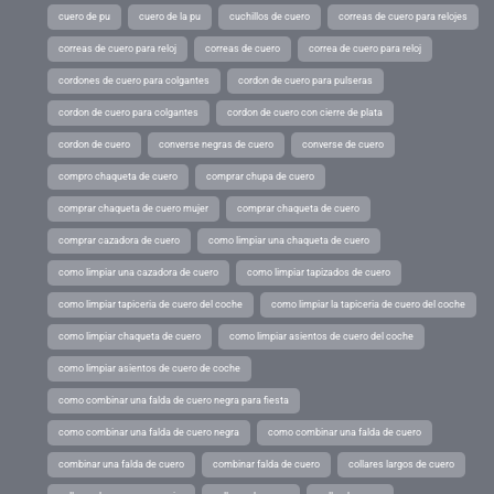
cuero de pu
cuero de la pu
cuchillos de cuero
correas de cuero para relojes
correas de cuero para reloj
correas de cuero
correa de cuero para reloj
cordones de cuero para colgantes
cordon de cuero para pulseras
cordon de cuero para colgantes
cordon de cuero con cierre de plata
cordon de cuero
converse negras de cuero
converse de cuero
compro chaqueta de cuero
comprar chupa de cuero
comprar chaqueta de cuero mujer
comprar chaqueta de cuero
comprar cazadora de cuero
como limpiar una chaqueta de cuero
como limpiar una cazadora de cuero
como limpiar tapizados de cuero
como limpiar tapiceria de cuero del coche
como limpiar la tapiceria de cuero del coche
como limpiar chaqueta de cuero
como limpiar asientos de cuero del coche
como limpiar asientos de cuero de coche
como combinar una falda de cuero negra para fiesta
como combinar una falda de cuero negra
como combinar una falda de cuero
combinar una falda de cuero
combinar falda de cuero
collares largos de cuero