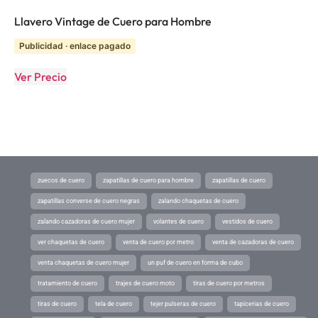
Llavero Vintage de Cuero para Hombre
Publicidad · enlace pagado
Ver Precio
zuecos de cuero
zapatillas de cuero para hombre
zapatillas de cuero
zapatillas converse de cuero negras
zalando chaquetas de cuero
zalando cazadoras de cuero mujer
volantes de cuero
vestidos de cuero
ver chaquetas de cuero
venta de cuero por metro
venta de cazadoras de cuero
venta chaquetas de cuero mujer
un puf de cuero en forma de cubo
tratamiento de cuero
trajes de cuero moto
tiras de cuero por metros
tiras de cuero
tela de cuero
tejer pulseras de cuero
tapicerias de cuero