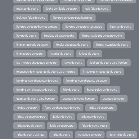
maletas de cuero
looks con falda de cuero
look falda de cuero
look con falda de cuero
llaveros de cuero para hombres
llaveros de cuero hechos a mano
llaveros de cuero artesanales
llaveros de cuero
llavero de cuero
limpieza de cuero coche
limpiar tapiceria de cuero coche
limpiar tapiceria de cuero
limpiar chaqueta de cuero
limpiar cazadora de cuero
limpiadores de cuero
leggins de cuero
latigos de cuero
las mejores chaquetas de cuero
jaket de cuero
jackets de cuero para hombre
imagenes de chaquetas de cuero para mujeres
imagenes chaquetas de cuero
hombres con chaquetas de cuero
hombres con chaqueta de cuero
hombre con chaqueta de cuero
hilo de cuero
hacer pulseras de cuero
guantes de cuero para hombre
guantes de cuero hombre
guantes de cuero
fundas de cuero
fotos de chaquetas de cuero
faldas de cuero zara
faldas de cuero negras
faldas de cuero
falda tubo de cuero
falda negra de cuero
falda de cuero zara
falda de cuero negra
falda de cuero granate
falda de cuero
estuches de cuero
delantales de cuero