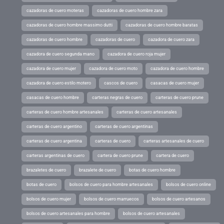
cazadoras de cuero moteras
cazadoras de cuero hombre zara
cazadoras de cuero hombre massimo dutti
cazadoras de cuero hombre baratas
cazadoras de cuero hombre
cazadoras de cuero
cazadora de cuero zara
cazadora de cuero segunda mano
cazadora de cuero roja mujer
cazadora de cuero mujer
cazadora de cuero moto
cazadora de cuero hombre
cazadora de cuero estilo motero
cascos de cuero
casacas de cuero mujer
casacas de cuero hombre
carteras negras de cuero
carteras de cuero prune
carteras de cuero hombre artesanales
carteras de cuero artesanales
carteras de cuero argentino
carteras de cuero argentinas
carteras de cuero argentina
carteras de cuero
carteras artesanales de cuero
carteras argentinas de cuero
cartera de cuero prune
cartera de cuero
brazaletes de cuero
brazalete de cuero
botas de cuero hombre
botas de cuero
bolsos de cuero para hombre artesanales
bolsos de cuero online
bolsos de cuero mujer
bolsos de cuero marruecos
bolsos de cuero artesanos
bolsos de cuero artesanales para hombre
bolsos de cuero artesanales