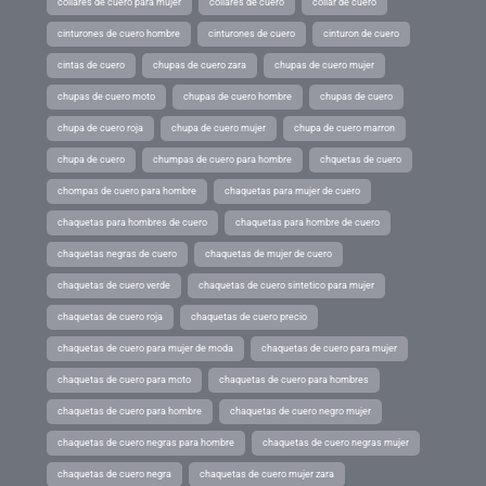
collares de cuero para mujer
collares de cuero
collar de cuero
cinturones de cuero hombre
cinturones de cuero
cinturon de cuero
cintas de cuero
chupas de cuero zara
chupas de cuero mujer
chupas de cuero moto
chupas de cuero hombre
chupas de cuero
chupa de cuero roja
chupa de cuero mujer
chupa de cuero marron
chupa de cuero
chumpas de cuero para hombre
chquetas de cuero
chompas de cuero para hombre
chaquetas para mujer de cuero
chaquetas para hombres de cuero
chaquetas para hombre de cuero
chaquetas negras de cuero
chaquetas de mujer de cuero
chaquetas de cuero verde
chaquetas de cuero sintetico para mujer
chaquetas de cuero roja
chaquetas de cuero precio
chaquetas de cuero para mujer de moda
chaquetas de cuero para mujer
chaquetas de cuero para moto
chaquetas de cuero para hombres
chaquetas de cuero para hombre
chaquetas de cuero negro mujer
chaquetas de cuero negras para hombre
chaquetas de cuero negras mujer
chaquetas de cuero negra
chaquetas de cuero mujer zara