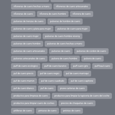
riñoneras de cuero hechas a mano
riñoneras de cuero artesanales
riñoneras de cuero
riñonera de cuero hombre
riñonera de cuero
pulseras de trenzas de cuero
pulseras de hombre de cuero
pulseras de cuero y plata para mujer
pulseras de cuero para mujer
pulseras de cuero mujer
pulseras de cuero hombre viceroy
pulseras de cuero hombre
pulseras de cuero hechas a mano
pulseras de cuero artesanales
pulseras de cuero
pulseras de cordon de cuero
pulseras artesanales de cuero
pulsera de cuero hombre
pulsera de cuero
puff de cuero ecologico
puff de cuero baratos
puff cuero gris
puff baul cuero
puf de cuero precio
puf de cuero negro
puf de cuero marroqui
puf de cuero marron
puf de cuero cuadrado
puf de cuero capitone
puf de cuero blanco
puf de cuero
prune carteras de cuero
productos para limpieza de cuero
productos para limpiar la tapiceria de cuero del coche
productos para limpiar cuero de coches
precios de chaquetas de cuero
pitilleras de cuero
pinturas de cuero
pelotas de cuero