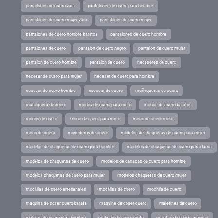
pantalones de cuero zara
pantalones de cuero para hombre
pantalones de cuero mujer zara
pantalones de cuero mujer
pantalones de cuero hombre baratos
pantalones de cuero hombre
pantalones de cuero
pantalon de cuero negro
pantalon de cuero mujer
pantalon de cuero hombre
pantalon de cuero
neceseres de cuero
neceser de cuero para mujer
neceser de cuero para hombre
neceser de cuero hombre
neceser de cuero
muñequeras de cuero
muñequera de cuero
monos de cuero para moto
monos de cuero baratos
monos de cuero
mono de cuero para moto
mono de cuero moto
mono de cuero
monederos de cuero
modelos de chaquetas de cuero para mujer
modelos de chaquetas de cuero para hombre
modelos de chaquetas de cuero para dama
modelos de chaquetas de cuero
modelos de casacas de cuero para hombre
modelos chaquetas de cuero para mujer
modelos chaquetas de cuero mujer
mochilas de cuero artesanales
mochilas de cuero
mochila de cuero
maquina de coser cuero barata
maquina de coser cuero
maletines de cuero
maletas de cuero para hombre
maletas de cuero moto
maletas de cuero antiguas