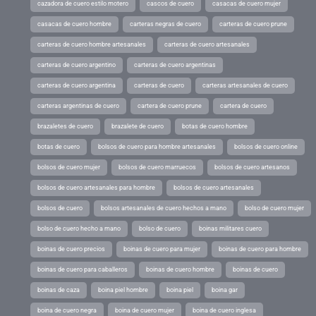
cazadora de cuero estilo motero
cascos de cuero
casacas de cuero mujer
casacas de cuero hombre
carteras negras de cuero
carteras de cuero prune
carteras de cuero hombre artesanales
carteras de cuero artesanales
carteras de cuero argentino
carteras de cuero argentinas
carteras de cuero argentina
carteras de cuero
carteras artesanales de cuero
carteras argentinas de cuero
cartera de cuero prune
cartera de cuero
brazaletes de cuero
brazalete de cuero
botas de cuero hombre
botas de cuero
bolsos de cuero para hombre artesanales
bolsos de cuero online
bolsos de cuero mujer
bolsos de cuero marruecos
bolsos de cuero artesanos
bolsos de cuero artesanales para hombre
bolsos de cuero artesanales
bolsos de cuero
bolsos artesanales de cuero hechos a mano
bolso de cuero mujer
bolso de cuero hecho a mano
bolso de cuero
boinas militares cuero
boinas de cuero precios
boinas de cuero para mujer
boinas de cuero para hombre
boinas de cuero para caballeros
boinas de cuero hombre
boinas de cuero
boinas de caza
boina piel hombre
boina piel
boina gar
boina de cuero negra
boina de cuero mujer
boina de cuero inglesa