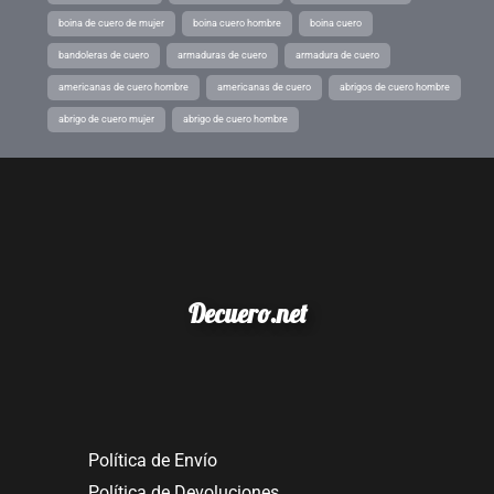
boina de cuero de mujer
boina cuero hombre
boina cuero
bandoleras de cuero
armaduras de cuero
armadura de cuero
americanas de cuero hombre
americanas de cuero
abrigos de cuero hombre
abrigo de cuero mujer
abrigo de cuero hombre
Decuero.net
Política de Envío
Política de Devoluciones