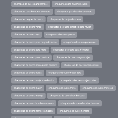
chompas de cuero para hombre
chaquetas para mujer de cuero
chaquetas para hombres de cuero
chaquetas para hombre de cuero
chaquetas negras de cuero
chaquetas de mujer de cuero
chaquetas de cuero verde
chaquetas de cuero sintetico para mujer
chaquetas de cuero roja
chaquetas de cuero precio
chaquetas de cuero para mujer de moda
chaquetas de cuero para mujer
chaquetas de cuero para moto
chaquetas de cuero para hombres
chaquetas de cuero para hombre
chaquetas de cuero negro mujer
chaquetas de cuero negras para hombre
chaquetas de cuero negras mujer
chaquetas de cuero negra
chaquetas de cuero mujer zara
chaquetas de cuero mujer stradivarius
chaquetas de cuero mujer cortas
chaquetas de cuero mujer
chaquetas de cuero moto
chaquetas de cuero moteras
chaquetas de cuero mango
chaquetas de cuero hombre zara
chaquetas de cuero hombre rockeras
chaquetas de cuero hombre baratas
chaquetas de cuero hombre amazon
chaquetas de cuero hombre