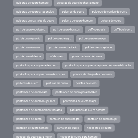
pulseras de cuero hombre
pulseras de cuero hechas a mano
pulseras de cuero artesanales
pulseras de cuero
pulseras de cordon de cuero
pulseras artesanales de cuero
pulsera de cuero hombre
pulsera de cuero
puff de cuero ecologico
puff de cuero baratos
puff cuero gris
puff baul cuero
puf de cuero precio
puf de cuero negro
puf de cuero marroqui
puf de cuero marron
puf de cuero cuadrado
puf de cuero capitone
puf de cuero blanco
puf de cuero
prune carteras de cuero
productos para limpieza de cuero
productos para limpiar la tapiceria de cuero del coche
productos para limpiar cuero de coches
precios de chaquetas de cuero
pitilleras de cuero
pinturas de cuero
pelotas de cuero
pantalones de cuero zara
pantalones de cuero para hombre
pantalones de cuero mujer zara
pantalones de cuero mujer
pantalones de cuero hombre baratos
pantalones de cuero hombre
pantalones de cuero
pantalon de cuero negro
pantalon de cuero mujer
pantalon de cuero hombre
pantalon de cuero
neceseres de cuero
neceser de cuero para mujer
neceser de cuero para hombre