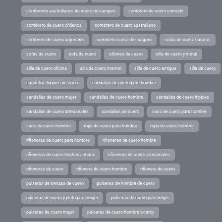
sombreros australianos de cuero de canguro
sombrero de cuero comodo
sombrero de cuero chilenos
sombrero de cuero australiano
sombrero de cuero argentino
sombrero cuero de canguro
sofas de cuero baratos
sofas de cuero
sofa de cuero
sillones de cuero
silla de cuero y metal
silla de cuero oficina
silla de cuero marron
silla de cuero antigua
silla de cuero
sandalias hippies de cuero
sandalias de cuero para hombre
sandalias de cuero mujer
sandalias de cuero hombre
sandalias de cuero hippies
sandalias de cuero artesanales
sandalias de cuero
saco de cuero para hombre
saco de cuero hombre
ropa de cuero para hombre
ropa de cuero hombre
riñoneras de cuero para hombre
riñoneras de cuero hombre
riñoneras de cuero hechas a mano
riñoneras de cuero artesanales
riñoneras de cuero
riñonera de cuero hombre
riñonera de cuero
pulseras de trenzas de cuero
pulseras de hombre de cuero
pulseras de cuero y plata para mujer
pulseras de cuero para mujer
pulseras de cuero mujer
pulseras de cuero hombre viceroy