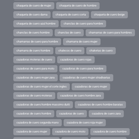
chaqueta de cuero de mujer
chaqueta de cuero de hombre
chaqueta de cuero dama
chaqueta de cuero corta
chaqueta de cuero beige
chaqueta de cuero azul hombre
chanclas de cuero para hombre
chanclas de cuero hombre
chanclas de cuero
chamarras de cuero para hombres
chamarras de cuero para hombre
chamarra de cuero mujer
chamarra de cuero hombre
chalecos de cuero
chaketas de cuero
cazadoras moteras de cuero
cazadoras de cuero rojas
cazadoras de cuero para moto
cazadoras de cuero para hombre
cazadoras de cuero mujer zara
cazadoras de cuero mujer stradivarius
cazadoras de cuero mujer el corte ingles
cazadoras de cuero mujer
cazadoras de cuero moteras
cazadoras de cuero hombre zara
cazadoras de cuero hombre massimo dutti
cazadoras de cuero hombre baratas
cazadoras de cuero hombre
cazadoras de cuero
cazadora de cuero zara
cazadora de cuero segunda mano
cazadora de cuero roja mujer
cazadora de cuero mujer
cazadora de cuero moto
cazadora de cuero hombre