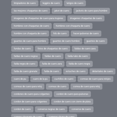
limpiadores de cuero
leggins de cuero
latigos de cuero
las mejores chaquetas de cuero
jaket de cuero
jackets de cuero para hombre
imagenes de chaquetas de cuero para mujeres
imagenes chaquetas de cuero
hombres con chaquetas de cuero
hombres con chaqueta de cuero
hombre con chaqueta de cuero
hilo de cuero
hacer pulseras de cuero
guantes de cuero para hombre
guantes de cuero hombre
guantes de cuero
fundas de cuero
fotos de chaquetas de cuero
faldas de cuero zara
faldas de cuero negras
faldas de cuero
falda tubo de cuero
falda negra de cuero
falda de cuero zara
falda de cuero negra
falda de cuero granate
falda de cuero
estuches de cuero
delantales de cuero
cuero de pu
cuero de la pu
cuchillos de cuero
correas de cuero para relojes
correas de cuero para reloj
correas de cuero
correa de cuero para reloj
cordones de cuero para colgantes
cordon de cuero para pulseras
cordon de cuero para colgantes
cordon de cuero con cierre de plata
cordon de cuero
converse negras de cuero
converse de cuero
compro chaqueta de cuero
comprar chupa de cuero