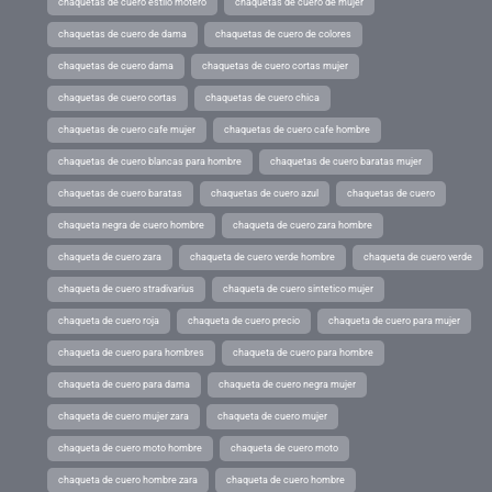
chaquetas de cuero estilo motero
chaquetas de cuero de mujer
chaquetas de cuero de dama
chaquetas de cuero de colores
chaquetas de cuero dama
chaquetas de cuero cortas mujer
chaquetas de cuero cortas
chaquetas de cuero chica
chaquetas de cuero cafe mujer
chaquetas de cuero cafe hombre
chaquetas de cuero blancas para hombre
chaquetas de cuero baratas mujer
chaquetas de cuero baratas
chaquetas de cuero azul
chaquetas de cuero
chaqueta negra de cuero hombre
chaqueta de cuero zara hombre
chaqueta de cuero zara
chaqueta de cuero verde hombre
chaqueta de cuero verde
chaqueta de cuero stradivarius
chaqueta de cuero sintetico mujer
chaqueta de cuero roja
chaqueta de cuero precio
chaqueta de cuero para mujer
chaqueta de cuero para hombres
chaqueta de cuero para hombre
chaqueta de cuero para dama
chaqueta de cuero negra mujer
chaqueta de cuero mujer zara
chaqueta de cuero mujer
chaqueta de cuero moto hombre
chaqueta de cuero moto
chaqueta de cuero hombre zara
chaqueta de cuero hombre