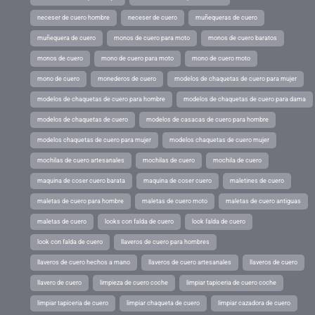
neceser de cuero hombre
neceser de cuero
muñequeras de cuero
muñequera de cuero
monos de cuero para moto
monos de cuero baratos
monos de cuero
mono de cuero para moto
mono de cuero moto
mono de cuero
monederos de cuero
modelos de chaquetas de cuero para mujer
modelos de chaquetas de cuero para hombre
modelos de chaquetas de cuero para dama
modelos de chaquetas de cuero
modelos de casacas de cuero para hombre
modelos chaquetas de cuero para mujer
modelos chaquetas de cuero mujer
mochilas de cuero artesanales
mochilas de cuero
mochila de cuero
maquina de coser cuero barata
maquina de coser cuero
maletines de cuero
maletas de cuero para hombre
maletas de cuero moto
maletas de cuero antiguas
maletas de cuero
looks con falda de cuero
look falda de cuero
look con falda de cuero
llaveros de cuero para hombres
llaveros de cuero hechos a mano
llaveros de cuero artesanales
llaveros de cuero
llavero de cuero
limpieza de cuero coche
limpiar tapiceria de cuero coche
limpiar tapiceria de cuero
limpiar chaqueta de cuero
limpiar cazadora de cuero