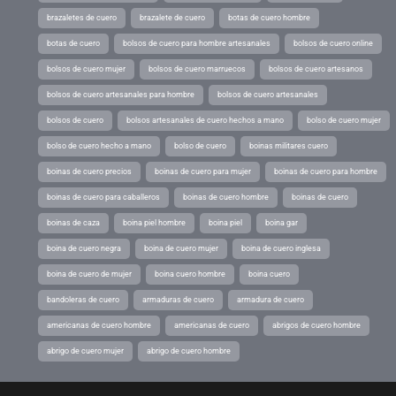
brazaletes de cuero
brazalete de cuero
botas de cuero hombre
botas de cuero
bolsos de cuero para hombre artesanales
bolsos de cuero online
bolsos de cuero mujer
bolsos de cuero marruecos
bolsos de cuero artesanos
bolsos de cuero artesanales para hombre
bolsos de cuero artesanales
bolsos de cuero
bolsos artesanales de cuero hechos a mano
bolso de cuero mujer
bolso de cuero hecho a mano
bolso de cuero
boinas militares cuero
boinas de cuero precios
boinas de cuero para mujer
boinas de cuero para hombre
boinas de cuero para caballeros
boinas de cuero hombre
boinas de cuero
boinas de caza
boina piel hombre
boina piel
boina gar
boina de cuero negra
boina de cuero mujer
boina de cuero inglesa
boina de cuero de mujer
boina cuero hombre
boina cuero
bandoleras de cuero
armaduras de cuero
armadura de cuero
americanas de cuero hombre
americanas de cuero
abrigos de cuero hombre
abrigo de cuero mujer
abrigo de cuero hombre