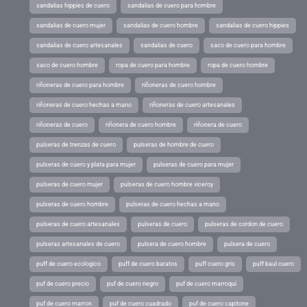
sandalias hippies de cuero
sandalias de cuero para hombre
sandalias de cuero mujer
sandalias de cuero hombre
sandalias de cuero hippies
sandalias de cuero artesanales
sandalias de cuero
saco de cuero para hombre
saco de cuero hombre
ropa de cuero para hombre
ropa de cuero hombre
riñoneras de cuero para hombre
riñoneras de cuero hombre
riñoneras de cuero hechas a mano
riñoneras de cuero artesanales
riñoneras de cuero
riñonera de cuero hombre
riñonera de cuero
pulseras de trenzas de cuero
pulseras de hombre de cuero
pulseras de cuero y plata para mujer
pulseras de cuero para mujer
pulseras de cuero mujer
pulseras de cuero hombre viceroy
pulseras de cuero hombre
pulseras de cuero hechas a mano
pulseras de cuero artesanales
pulseras de cuero
pulseras de cordon de cuero
pulseras artesanales de cuero
pulsera de cuero hombre
pulsera de cuero
puff de cuero ecologico
puff de cuero baratos
puff cuero gris
puff baul cuero
puf de cuero precio
puf de cuero negro
puf de cuero marroqui
puf de cuero marron
puf de cuero cuadrado
puf de cuero capitone