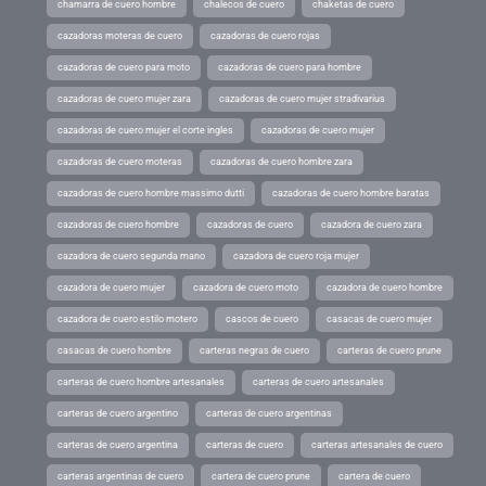
chamarra de cuero hombre
chalecos de cuero
chaketas de cuero
cazadoras moteras de cuero
cazadoras de cuero rojas
cazadoras de cuero para moto
cazadoras de cuero para hombre
cazadoras de cuero mujer zara
cazadoras de cuero mujer stradivarius
cazadoras de cuero mujer el corte ingles
cazadoras de cuero mujer
cazadoras de cuero moteras
cazadoras de cuero hombre zara
cazadoras de cuero hombre massimo dutti
cazadoras de cuero hombre baratas
cazadoras de cuero hombre
cazadoras de cuero
cazadora de cuero zara
cazadora de cuero segunda mano
cazadora de cuero roja mujer
cazadora de cuero mujer
cazadora de cuero moto
cazadora de cuero hombre
cazadora de cuero estilo motero
cascos de cuero
casacas de cuero mujer
casacas de cuero hombre
carteras negras de cuero
carteras de cuero prune
carteras de cuero hombre artesanales
carteras de cuero artesanales
carteras de cuero argentino
carteras de cuero argentinas
carteras de cuero argentina
carteras de cuero
carteras artesanales de cuero
carteras argentinas de cuero
cartera de cuero prune
cartera de cuero