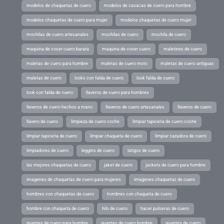
modelos de chaquetas de cuero
modelos de casacas de cuero para hombre
modelos chaquetas de cuero para mujer
modelos chaquetas de cuero mujer
mochilas de cuero artesanales
mochilas de cuero
mochila de cuero
maquina de coser cuero barata
maquina de coser cuero
maletines de cuero
maletas de cuero para hombre
maletas de cuero moto
maletas de cuero antiguas
maletas de cuero
looks con falda de cuero
look falda de cuero
look con falda de cuero
llaveros de cuero para hombres
llaveros de cuero hechos a mano
llaveros de cuero artesanales
llaveros de cuero
llavero de cuero
limpieza de cuero coche
limpiar tapiceria de cuero coche
limpiar tapiceria de cuero
limpiar chaqueta de cuero
limpiar cazadora de cuero
limpiadores de cuero
leggins de cuero
latigos de cuero
las mejores chaquetas de cuero
jaket de cuero
jackets de cuero para hombre
imagenes de chaquetas de cuero para mujeres
imagenes chaquetas de cuero
hombres con chaquetas de cuero
hombres con chaqueta de cuero
hombre con chaqueta de cuero
hilo de cuero
hacer pulseras de cuero
guantes de cuero para hombre
guantes de cuero hombre
guantes de cuero