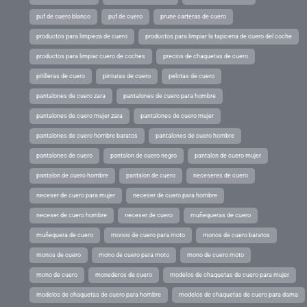
puf de cuero blanco
puf de cuero
prune carteras de cuero
productos para limpieza de cuero
productos para limpiar la tapiceria de cuero del coche
productos para limpiar cuero de coches
precios de chaquetas de cuero
pitilleras de cuero
pinturas de cuero
pelotas de cuero
pantalones de cuero zara
pantalones de cuero para hombre
pantalones de cuero mujer zara
pantalones de cuero mujer
pantalones de cuero hombre baratos
pantalones de cuero hombre
pantalones de cuero
pantalon de cuero negro
pantalon de cuero mujer
pantalon de cuero hombre
pantalon de cuero
neceseres de cuero
neceser de cuero para mujer
neceser de cuero para hombre
neceser de cuero hombre
neceser de cuero
muñequeras de cuero
muñequera de cuero
monos de cuero para moto
monos de cuero baratos
monos de cuero
mono de cuero para moto
mono de cuero moto
mono de cuero
monederos de cuero
modelos de chaquetas de cuero para mujer
modelos de chaquetas de cuero para hombre
modelos de chaquetas de cuero para dama