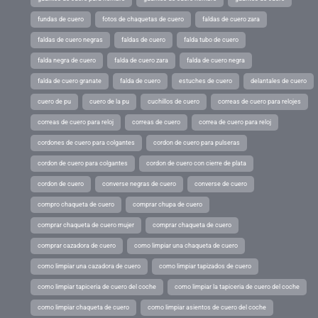
fundas de cuero
fotos de chaquetas de cuero
faldas de cuero zara
faldas de cuero negras
faldas de cuero
falda tubo de cuero
falda negra de cuero
falda de cuero zara
falda de cuero negra
falda de cuero granate
falda de cuero
estuches de cuero
delantales de cuero
cuero de pu
cuero de la pu
cuchillos de cuero
correas de cuero para relojes
correas de cuero para reloj
correas de cuero
correa de cuero para reloj
cordones de cuero para colgantes
cordon de cuero para pulseras
cordon de cuero para colgantes
cordon de cuero con cierre de plata
cordon de cuero
converse negras de cuero
converse de cuero
compro chaqueta de cuero
comprar chupa de cuero
comprar chaqueta de cuero mujer
comprar chaqueta de cuero
comprar cazadora de cuero
como limpiar una chaqueta de cuero
como limpiar una cazadora de cuero
como limpiar tapizados de cuero
como limpiar tapiceria de cuero del coche
como limpiar la tapiceria de cuero del coche
como limpiar chaqueta de cuero
como limpiar asientos de cuero del coche