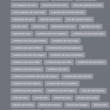
ver chaquetas de cuero
venta de cuero por metro
venta de cazadoras de cuero
venta chaquetas de cuero mujer
un puf de cuero en forma de cubo
tratamiento de cuero
trajes de cuero moto
tiras de cuero por metros
tiras de cuero
tela de cuero
tejer pulseras de cuero
tapicerias de cuero
tapicería de cuero
sombreros de cuero vaqueros
sombreros de cuero para mujer
sombreros de cuero para hombre
sombreros de cuero mujer
sombreros de cuero hombre
sombreros de cuero de carpincho
sombreros de cuero de canguro
sombreros de cuero colombiano
sombreros de cuero chillán
sombreros de cuero chile
sombreros de cuero blanco
sombreros de cuero amazon
sombreros de cuero
sombreros australianos de cuero de canguro
sombrero de cuero comodo
sombrero de cuero chilenos
sombrero de cuero australiano
sombrero de cuero argentino
sombrero cuero de canguro
sofas de cuero baratos
sofas de cuero
sofa de cuero
sillones de cuero
silla de cuero y metal
silla de cuero oficina
silla de cuero marron
silla de cuero antigua
silla de cuero