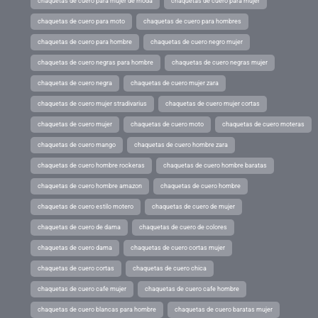
chaquetas de cuero para mujer de moda
chaquetas de cuero para mujer
chaquetas de cuero para moto
chaquetas de cuero para hombres
chaquetas de cuero para hombre
chaquetas de cuero negro mujer
chaquetas de cuero negras para hombre
chaquetas de cuero negras mujer
chaquetas de cuero negra
chaquetas de cuero mujer zara
chaquetas de cuero mujer stradivarius
chaquetas de cuero mujer cortas
chaquetas de cuero mujer
chaquetas de cuero moto
chaquetas de cuero moteras
chaquetas de cuero mango
chaquetas de cuero hombre zara
chaquetas de cuero hombre rockeras
chaquetas de cuero hombre baratas
chaquetas de cuero hombre amazon
chaquetas de cuero hombre
chaquetas de cuero estilo motero
chaquetas de cuero de mujer
chaquetas de cuero de dama
chaquetas de cuero de colores
chaquetas de cuero dama
chaquetas de cuero cortas mujer
chaquetas de cuero cortas
chaquetas de cuero chica
chaquetas de cuero cafe mujer
chaquetas de cuero cafe hombre
chaquetas de cuero blancas para hombre
chaquetas de cuero baratas mujer