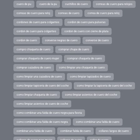
cuero de pu
cuero de la pu
cuchillos de cuero
correas de cuero para relojes
correas de cuero para reloj
correas de cuero
correa de cuero para reloj
cordones de cuero para colgantes
cordon de cuero para pulseras
cordon de cuero para colgantes
cordon de cuero con cierre de plata
cordon de cuero
converse negras de cuero
converse de cuero
compro chaqueta de cuero
comprar chupa de cuero
comprar chaqueta de cuero mujer
comprar chaqueta de cuero
comprar cazadora de cuero
como limpiar una chaqueta de cuero
como limpiar una cazadora de cuero
como limpiar tapizados de cuero
como limpiar tapiceria de cuero del coche
como limpiar la tapiceria de cuero del coche
como limpiar chaqueta de cuero
como limpiar asientos de cuero del coche
como limpiar asientos de cuero de coche
como combinar una falda de cuero negra para fiesta
como combinar una falda de cuero negra
como combinar una falda de cuero
combinar una falda de cuero
combinar falda de cuero
collares largos de cuero