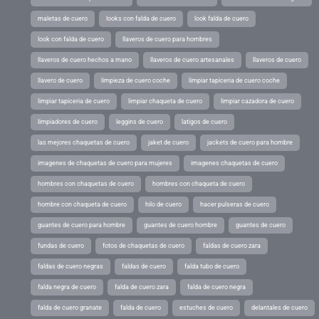
maletas de cuero
looks con falda de cuero
look falda de cuero
look con falda de cuero
llaveros de cuero para hombres
llaveros de cuero hechos a mano
llaveros de cuero artesanales
llaveros de cuero
llavero de cuero
limpieza de cuero coche
limpiar tapiceria de cuero coche
limpiar tapiceria de cuero
limpiar chaqueta de cuero
limpiar cazadora de cuero
limpiadores de cuero
leggins de cuero
latigos de cuero
las mejores chaquetas de cuero
jaket de cuero
jackets de cuero para hombre
imagenes de chaquetas de cuero para mujeres
imagenes chaquetas de cuero
hombres con chaquetas de cuero
hombres con chaqueta de cuero
hombre con chaqueta de cuero
hilo de cuero
hacer pulseras de cuero
guantes de cuero para hombre
guantes de cuero hombre
guantes de cuero
fundas de cuero
fotos de chaquetas de cuero
faldas de cuero zara
faldas de cuero negras
faldas de cuero
falda tubo de cuero
falda negra de cuero
falda de cuero zara
falda de cuero negra
falda de cuero granate
falda de cuero
estuches de cuero
delantales de cuero