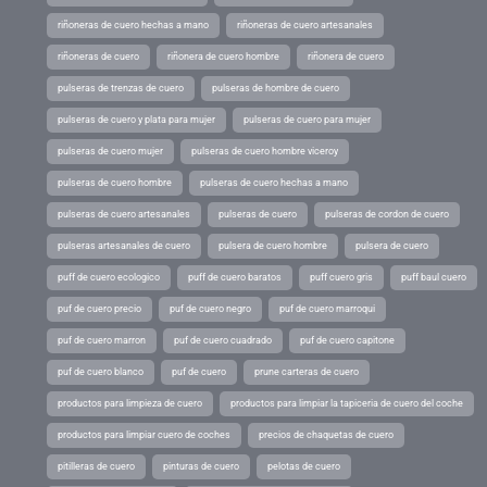
riñoneras de cuero hechas a mano
riñoneras de cuero artesanales
riñoneras de cuero
riñonera de cuero hombre
riñonera de cuero
pulseras de trenzas de cuero
pulseras de hombre de cuero
pulseras de cuero y plata para mujer
pulseras de cuero para mujer
pulseras de cuero mujer
pulseras de cuero hombre viceroy
pulseras de cuero hombre
pulseras de cuero hechas a mano
pulseras de cuero artesanales
pulseras de cuero
pulseras de cordon de cuero
pulseras artesanales de cuero
pulsera de cuero hombre
pulsera de cuero
puff de cuero ecologico
puff de cuero baratos
puff cuero gris
puff baul cuero
puf de cuero precio
puf de cuero negro
puf de cuero marroqui
puf de cuero marron
puf de cuero cuadrado
puf de cuero capitone
puf de cuero blanco
puf de cuero
prune carteras de cuero
productos para limpieza de cuero
productos para limpiar la tapiceria de cuero del coche
productos para limpiar cuero de coches
precios de chaquetas de cuero
pitilleras de cuero
pinturas de cuero
pelotas de cuero