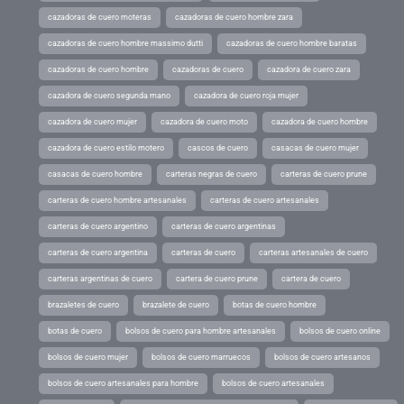
cazadoras de cuero moteras
cazadoras de cuero hombre zara
cazadoras de cuero hombre massimo dutti
cazadoras de cuero hombre baratas
cazadoras de cuero hombre
cazadoras de cuero
cazadora de cuero zara
cazadora de cuero segunda mano
cazadora de cuero roja mujer
cazadora de cuero mujer
cazadora de cuero moto
cazadora de cuero hombre
cazadora de cuero estilo motero
cascos de cuero
casacas de cuero mujer
casacas de cuero hombre
carteras negras de cuero
carteras de cuero prune
carteras de cuero hombre artesanales
carteras de cuero artesanales
carteras de cuero argentino
carteras de cuero argentinas
carteras de cuero argentina
carteras de cuero
carteras artesanales de cuero
carteras argentinas de cuero
cartera de cuero prune
cartera de cuero
brazaletes de cuero
brazalete de cuero
botas de cuero hombre
botas de cuero
bolsos de cuero para hombre artesanales
bolsos de cuero online
bolsos de cuero mujer
bolsos de cuero marruecos
bolsos de cuero artesanos
bolsos de cuero artesanales para hombre
bolsos de cuero artesanales