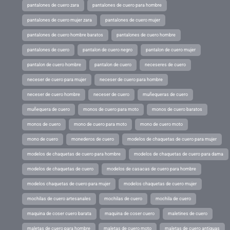
pantalones de cuero zara
pantalones de cuero para hombre
pantalones de cuero mujer zara
pantalones de cuero mujer
pantalones de cuero hombre baratos
pantalones de cuero hombre
pantalones de cuero
pantalon de cuero negro
pantalon de cuero mujer
pantalon de cuero hombre
pantalon de cuero
neceseres de cuero
neceser de cuero para mujer
neceser de cuero para hombre
neceser de cuero hombre
neceser de cuero
muñequeras de cuero
muñequera de cuero
monos de cuero para moto
monos de cuero baratos
monos de cuero
mono de cuero para moto
mono de cuero moto
mono de cuero
monederos de cuero
modelos de chaquetas de cuero para mujer
modelos de chaquetas de cuero para hombre
modelos de chaquetas de cuero para dama
modelos de chaquetas de cuero
modelos de casacas de cuero para hombre
modelos chaquetas de cuero para mujer
modelos chaquetas de cuero mujer
mochilas de cuero artesanales
mochilas de cuero
mochila de cuero
maquina de coser cuero barata
maquina de coser cuero
maletines de cuero
maletas de cuero para hombre
maletas de cuero moto
maletas de cuero antiguas