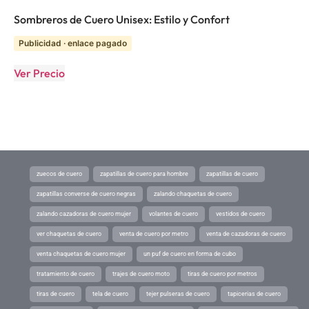
Sombreros de Cuero Unisex: Estilo y Confort
Publicidad · enlace pagado
Ver Precio
zuecos de cuero
zapatillas de cuero para hombre
zapatillas de cuero
zapatillas converse de cuero negras
zalando chaquetas de cuero
zalando cazadoras de cuero mujer
volantes de cuero
vestidos de cuero
ver chaquetas de cuero
venta de cuero por metro
venta de cazadoras de cuero
venta chaquetas de cuero mujer
un puf de cuero en forma de cubo
tratamiento de cuero
trajes de cuero moto
tiras de cuero por metros
tiras de cuero
tela de cuero
tejer pulseras de cuero
tapicerias de cuero