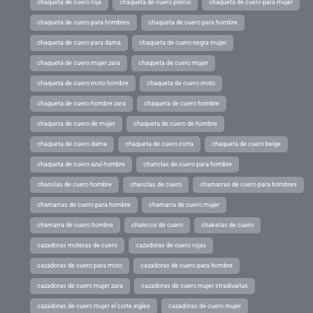
chaqueta de cuero roja
chaqueta de cuero precio
chaqueta de cuero para mujer
chaqueta de cuero para hombres
chaqueta de cuero para hombre
chaqueta de cuero para dama
chaqueta de cuero negra mujer
chaqueta de cuero mujer zara
chaqueta de cuero mujer
chaqueta de cuero moto hombre
chaqueta de cuero moto
chaqueta de cuero hombre zara
chaqueta de cuero hombre
chaqueta de cuero de mujer
chaqueta de cuero de hombre
chaqueta de cuero dama
chaqueta de cuero corta
chaqueta de cuero beige
chaqueta de cuero azul hombre
chanclas de cuero para hombre
chanclas de cuero hombre
chanclas de cuero
chamarras de cuero para hombres
chamarras de cuero para hombre
chamarra de cuero mujer
chamarra de cuero hombre
chalecos de cuero
chaketas de cuero
cazadoras moteras de cuero
cazadoras de cuero rojas
cazadoras de cuero para moto
cazadoras de cuero para hombre
cazadoras de cuero mujer zara
cazadoras de cuero mujer stradivarius
cazadoras de cuero mujer el corte ingles
cazadoras de cuero mujer