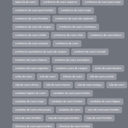
tapicería de cuero
sombreros de cuero vaqueros
sombreros de cuero para mujer
sombreros de cuero para hombre
sombreros de cuero mujer
sombreros de cuero hombre
sombreros de cuero de carpincho
sombreros de cuero de canguro
sombreros de cuero colombiano
sombreros de cuero chillán
sombreros de cuero chile
sombreros de cuero blanco
sombreros de cuero amazon
sombreros de cuero
sombreros australianos de cuero de canguro
sombrero de cuero comodo
sombrero de cuero chilenos
sombrero de cuero australiano
sombrero de cuero argentino
sombrero cuero de canguro
sofas de cuero baratos
sofas de cuero
sofa de cuero
sillones de cuero
silla de cuero y metal
silla de cuero oficina
silla de cuero marron
silla de cuero antigua
silla de cuero
sandalias hippies de cuero
sandalias de cuero para hombre
sandalias de cuero mujer
sandalias de cuero hombre
sandalias de cuero hippies
sandalias de cuero artesanales
sandalias de cuero
saco de cuero para hombre
saco de cuero hombre
ropa de cuero para hombre
ropa de cuero hombre
riñoneras de cuero para hombre
riñoneras de cuero hombre