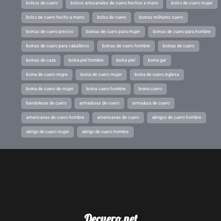
bolsos de cuero
bolsos artesanales de cuero hechos a mano
bolso de cuero mujer
bolso de cuero hecho a mano
bolso de cuero
boinas militares cuero
boinas de cuero precios
boinas de cuero para mujer
boinas de cuero para hombre
boinas de cuero para caballeros
boinas de cuero hombre
boinas de cuero
boinas de caza
boina piel hombre
boina piel
boina gar
boina de cuero negra
boina de cuero mujer
boina de cuero inglesa
boina de cuero de mujer
boina cuero hombre
boina cuero
bandoleras de cuero
armaduras de cuero
armadura de cuero
americanas de cuero hombre
americanas de cuero
abrigos de cuero hombre
abrigo de cuero mujer
abrigo de cuero hombre
Decuero.net