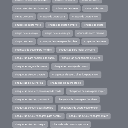
collares de cuero para mujer
collares de cuero
collar de cuero
cinturones de cuero hombre
cinturones de cuero
cinturon de cuero
cintas de cuero
chupas de cuero zara
chupas de cuero mujer
chupas de cuero moto
chupas de cuero hombre
chupas de cuero
chupa de cuero roja
chupa de cuero mujer
chupa de cuero marron
chupa de cuero
chumpas de cuero para hombre
chquetas de cuero
chompas de cuero para hombre
chaquetas para mujer de cuero
chaquetas para hombres de cuero
chaquetas para hombre de cuero
chaquetas negras de cuero
chaquetas de mujer de cuero
chaquetas de cuero verde
chaquetas de cuero sintetico para mujer
chaquetas de cuero roja
chaquetas de cuero precio
chaquetas de cuero para mujer de moda
chaquetas de cuero para mujer
chaquetas de cuero para moto
chaquetas de cuero para hombres
chaquetas de cuero para hombre
chaquetas de cuero negro mujer
chaquetas de cuero negras para hombre
chaquetas de cuero negras mujer
chaquetas de cuero negra
chaquetas de cuero mujer zara