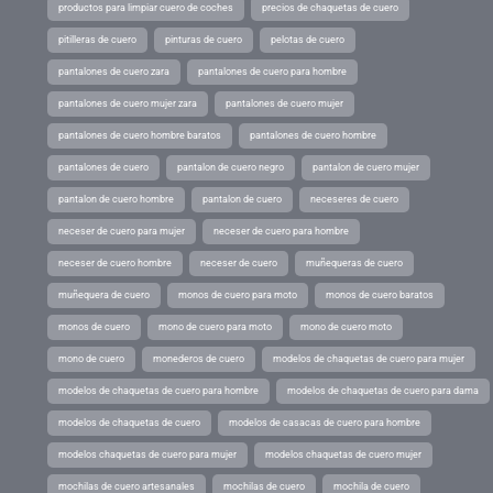
productos para limpiar cuero de coches
precios de chaquetas de cuero
pitilleras de cuero
pinturas de cuero
pelotas de cuero
pantalones de cuero zara
pantalones de cuero para hombre
pantalones de cuero mujer zara
pantalones de cuero mujer
pantalones de cuero hombre baratos
pantalones de cuero hombre
pantalones de cuero
pantalon de cuero negro
pantalon de cuero mujer
pantalon de cuero hombre
pantalon de cuero
neceseres de cuero
neceser de cuero para mujer
neceser de cuero para hombre
neceser de cuero hombre
neceser de cuero
muñequeras de cuero
muñequera de cuero
monos de cuero para moto
monos de cuero baratos
monos de cuero
mono de cuero para moto
mono de cuero moto
mono de cuero
monederos de cuero
modelos de chaquetas de cuero para mujer
modelos de chaquetas de cuero para hombre
modelos de chaquetas de cuero para dama
modelos de chaquetas de cuero
modelos de casacas de cuero para hombre
modelos chaquetas de cuero para mujer
modelos chaquetas de cuero mujer
mochilas de cuero artesanales
mochilas de cuero
mochila de cuero