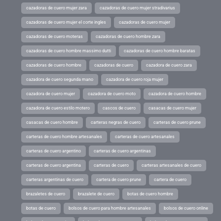
cazadoras de cuero mujer zara
cazadoras de cuero mujer stradivarius
cazadoras de cuero mujer el corte ingles
cazadoras de cuero mujer
cazadoras de cuero moteras
cazadoras de cuero hombre zara
cazadoras de cuero hombre massimo dutti
cazadoras de cuero hombre baratas
cazadoras de cuero hombre
cazadoras de cuero
cazadora de cuero zara
cazadora de cuero segunda mano
cazadora de cuero roja mujer
cazadora de cuero mujer
cazadora de cuero moto
cazadora de cuero hombre
cazadora de cuero estilo motero
cascos de cuero
casacas de cuero mujer
casacas de cuero hombre
carteras negras de cuero
carteras de cuero prune
carteras de cuero hombre artesanales
carteras de cuero artesanales
carteras de cuero argentino
carteras de cuero argentinas
carteras de cuero argentina
carteras de cuero
carteras artesanales de cuero
carteras argentinas de cuero
cartera de cuero prune
cartera de cuero
brazaletes de cuero
brazalete de cuero
botas de cuero hombre
botas de cuero
bolsos de cuero para hombre artesanales
bolsos de cuero online