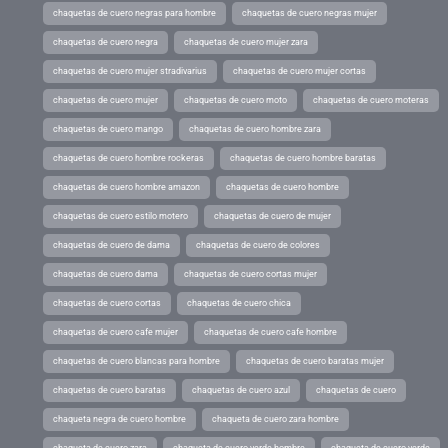
chaquetas de cuero negras para hombre
chaquetas de cuero negras mujer
chaquetas de cuero negra
chaquetas de cuero mujer zara
chaquetas de cuero mujer stradivarius
chaquetas de cuero mujer cortas
chaquetas de cuero mujer
chaquetas de cuero moto
chaquetas de cuero moteras
chaquetas de cuero mango
chaquetas de cuero hombre zara
chaquetas de cuero hombre rockeras
chaquetas de cuero hombre baratas
chaquetas de cuero hombre amazon
chaquetas de cuero hombre
chaquetas de cuero estilo motero
chaquetas de cuero de mujer
chaquetas de cuero de dama
chaquetas de cuero de colores
chaquetas de cuero dama
chaquetas de cuero cortas mujer
chaquetas de cuero cortas
chaquetas de cuero chica
chaquetas de cuero cafe mujer
chaquetas de cuero cafe hombre
chaquetas de cuero blancas para hombre
chaquetas de cuero baratas mujer
chaquetas de cuero baratas
chaquetas de cuero azul
chaquetas de cuero
chaqueta negra de cuero hombre
chaqueta de cuero zara hombre