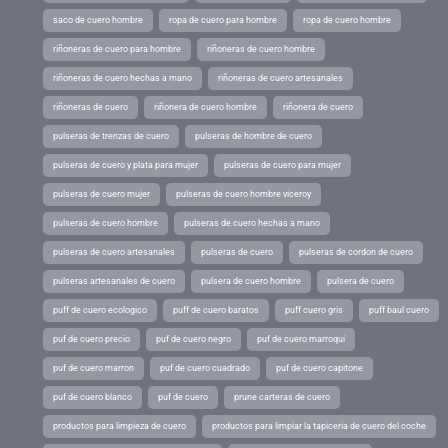
saco de cuero hombre
ropa de cuero para hombre
ropa de cuero hombre
riñoneras de cuero para hombre
riñoneras de cuero hombre
riñoneras de cuero hechas a mano
riñoneras de cuero artesanales
riñoneras de cuero
riñonera de cuero hombre
riñonera de cuero
pulseras de trenzas de cuero
pulseras de hombre de cuero
pulseras de cuero y plata para mujer
pulseras de cuero para mujer
pulseras de cuero mujer
pulseras de cuero hombre viceroy
pulseras de cuero hombre
pulseras de cuero hechas a mano
pulseras de cuero artesanales
pulseras de cuero
pulseras de cordon de cuero
pulseras artesanales de cuero
pulsera de cuero hombre
pulsera de cuero
puff de cuero ecologico
puff de cuero baratos
puff cuero gris
puff baul cuero
puf de cuero precio
puf de cuero negro
puf de cuero marroqui
puf de cuero marron
puf de cuero cuadrado
puf de cuero capitone
puf de cuero blanco
puf de cuero
prune carteras de cuero
productos para limpieza de cuero
productos para limpiar la tapiceria de cuero del coche