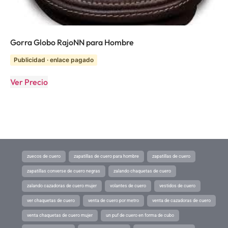
Gorra Globo RajoNN para Hombre
Publicidad · enlace pagado
Ver Precio
zuecos de cuero
zapatillas de cuero para hombre
zapatillas de cuero
zapatillas converse de cuero negras
zalando chaquetas de cuero
zalando cazadoras de cuero mujer
volantes de cuero
vestidos de cuero
ver chaquetas de cuero
venta de cuero por metro
venta de cazadoras de cuero
venta chaquetas de cuero mujer
un puf de cuero en forma de cubo