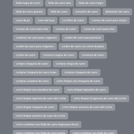
falda negra de cuero
falda de cuero zara
falda de cuero negra
falda de cuero granate
falda de cuero
estuches de cuero
delantales de cuero
cuero de pu
cuero de la pu
cuchillos de cuero
correas de cuero para relojes
correas de cuero para reloj
correas de cuero
correa de cuero para reloj
cordones de cuero para colgantes
cordon de cuero para pulseras
cordon de cuero para colgantes
cordon de cuero con cierre de plata
cordon de cuero
converse negras de cuero
converse de cuero
compro chaqueta de cuero
comprar chupa de cuero
comprar chaqueta de cuero mujer
comprar chaqueta de cuero
comprar cazadora de cuero
como limpiar una chaqueta de cuero
como limpiar una cazadora de cuero
como limpiar tapizados de cuero
como limpiar tapiceria de cuero del coche
como limpiar la tapiceria de cuero del coche
como limpiar chaqueta de cuero
como limpiar asientos de cuero del coche
como limpiar asientos de cuero de coche
como combinar una falda de cuero negra para fiesta
como combinar una falda de cuero negra
como combinar una falda de cuero