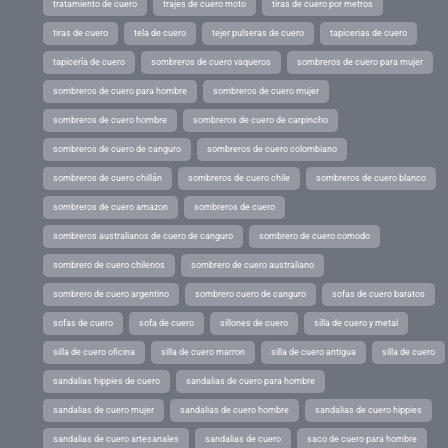
tratamiento de cuero
trajes de cuero moto
tiras de cuero por metros
tiras de cuero
tela de cuero
tejer pulseras de cuero
tapicerias de cuero
tapicería de cuero
sombreros de cuero vaqueros
sombreros de cuero para mujer
sombreros de cuero para hombre
sombreros de cuero mujer
sombreros de cuero hombre
sombreros de cuero de carpincho
sombreros de cuero de canguro
sombreros de cuero colombiano
sombreros de cuero chillán
sombreros de cuero chile
sombreros de cuero blanco
sombreros de cuero amazon
sombreros de cuero
sombreros australianos de cuero de canguro
sombrero de cuero comodo
sombrero de cuero chilenos
sombrero de cuero australiano
sombrero de cuero argentino
sombrero cuero de canguro
sofas de cuero baratos
sofas de cuero
sofa de cuero
sillones de cuero
silla de cuero y metal
silla de cuero oficina
silla de cuero marron
silla de cuero antigua
silla de cuero
sandalias hippies de cuero
sandalias de cuero para hombre
sandalias de cuero mujer
sandalias de cuero hombre
sandalias de cuero hippies
sandalias de cuero artesanales
sandalias de cuero
saco de cuero para hombre