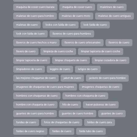
maquina de coser cuero barata
maquina de coser cuero
maletines de cuero
maletas de cuero para hombre
maletas de cuero moto
maletas de cuero antiguas
maletas de cuero
looks con falda de cuero
look falda de cuero
look con falda de cuero
llaveros de cuero para hombres
llaveros de cuero hechos a mano
llaveros de cuero artesanales
llaveros de cuero
llavero de cuero
limpieza de cuero coche
limpiar tapiceria de cuero coche
limpiar tapiceria de cuero
limpiar chaqueta de cuero
limpiar cazadora de cuero
limpiadores de cuero
leggins de cuero
latigos de cuero
las mejores chaquetas de cuero
jaket de cuero
jackets de cuero para hombre
imagenes de chaquetas de cuero para mujeres
imagenes chaquetas de cuero
hombres con chaquetas de cuero
hombres con chaqueta de cuero
hombre con chaqueta de cuero
hilo de cuero
hacer pulseras de cuero
guantes de cuero para hombre
guantes de cuero hombre
guantes de cuero
fundas de cuero
fotos de chaquetas de cuero
faldas de cuero zara
faldas de cuero negras
faldas de cuero
falda tubo de cuero