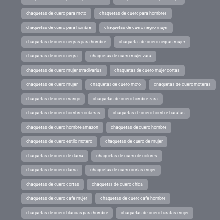
chaquetas de cuero para moto
chaquetas de cuero para hombres
chaquetas de cuero para hombre
chaquetas de cuero negro mujer
chaquetas de cuero negras para hombre
chaquetas de cuero negras mujer
chaquetas de cuero negra
chaquetas de cuero mujer zara
chaquetas de cuero mujer stradivarius
chaquetas de cuero mujer cortas
chaquetas de cuero mujer
chaquetas de cuero moto
chaquetas de cuero moteras
chaquetas de cuero mango
chaquetas de cuero hombre zara
chaquetas de cuero hombre rockeras
chaquetas de cuero hombre baratas
chaquetas de cuero hombre amazon
chaquetas de cuero hombre
chaquetas de cuero estilo motero
chaquetas de cuero de mujer
chaquetas de cuero de dama
chaquetas de cuero de colores
chaquetas de cuero dama
chaquetas de cuero cortas mujer
chaquetas de cuero cortas
chaquetas de cuero chica
chaquetas de cuero cafe mujer
chaquetas de cuero cafe hombre
chaquetas de cuero blancas para hombre
chaquetas de cuero baratas mujer