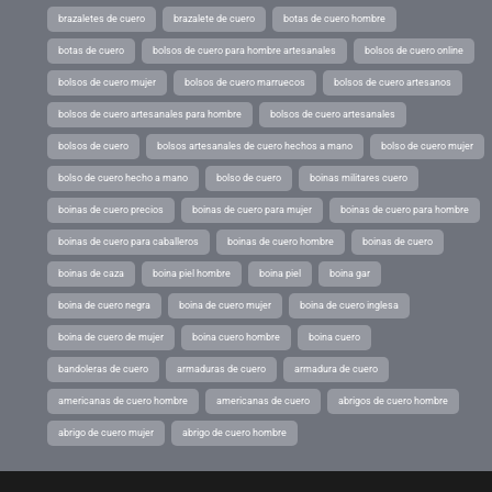
brazaletes de cuero
brazalete de cuero
botas de cuero hombre
botas de cuero
bolsos de cuero para hombre artesanales
bolsos de cuero online
bolsos de cuero mujer
bolsos de cuero marruecos
bolsos de cuero artesanos
bolsos de cuero artesanales para hombre
bolsos de cuero artesanales
bolsos de cuero
bolsos artesanales de cuero hechos a mano
bolso de cuero mujer
bolso de cuero hecho a mano
bolso de cuero
boinas militares cuero
boinas de cuero precios
boinas de cuero para mujer
boinas de cuero para hombre
boinas de cuero para caballeros
boinas de cuero hombre
boinas de cuero
boinas de caza
boina piel hombre
boina piel
boina gar
boina de cuero negra
boina de cuero mujer
boina de cuero inglesa
boina de cuero de mujer
boina cuero hombre
boina cuero
bandoleras de cuero
armaduras de cuero
armadura de cuero
americanas de cuero hombre
americanas de cuero
abrigos de cuero hombre
abrigo de cuero mujer
abrigo de cuero hombre