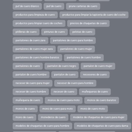
puf de cuero blanco
puf de cuero
prune carteras de cuero
productos para limpieza de cuero
productos para limpiar la tapiceria de cuero del coche
productos para limpiar cuero de coches
precios de chaquetas de cuero
pitilleras de cuero
pinturas de cuero
pelotas de cuero
pantalones de cuero zara
pantalones de cuero para hombre
pantalones de cuero mujer zara
pantalones de cuero mujer
pantalones de cuero hombre baratos
pantalones de cuero hombre
pantalones de cuero
pantalon de cuero negro
pantalon de cuero mujer
pantalon de cuero hombre
pantalon de cuero
neceseres de cuero
neceser de cuero para mujer
neceser de cuero para hombre
neceser de cuero hombre
neceser de cuero
muñequeras de cuero
muñequera de cuero
monos de cuero para moto
monos de cuero baratos
monos de cuero
mono de cuero para moto
mono de cuero moto
mono de cuero
monederos de cuero
modelos de chaquetas de cuero para mujer
modelos de chaquetas de cuero para hombre
modelos de chaquetas de cuero para dama