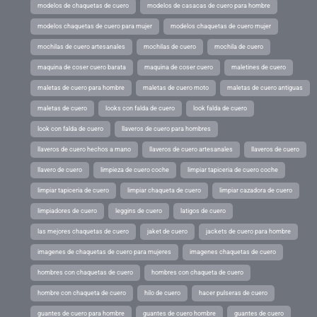
modelos de chaquetas de cuero
modelos de casacas de cuero para hombre
modelos chaquetas de cuero para mujer
modelos chaquetas de cuero mujer
mochilas de cuero artesanales
mochilas de cuero
mochila de cuero
maquina de coser cuero barata
maquina de coser cuero
maletines de cuero
maletas de cuero para hombre
maletas de cuero moto
maletas de cuero antiguas
maletas de cuero
looks con falda de cuero
look falda de cuero
look con falda de cuero
llaveros de cuero para hombres
llaveros de cuero hechos a mano
llaveros de cuero artesanales
llaveros de cuero
llavero de cuero
limpieza de cuero coche
limpiar tapiceria de cuero coche
limpiar tapiceria de cuero
limpiar chaqueta de cuero
limpiar cazadora de cuero
limpiadores de cuero
leggins de cuero
latigos de cuero
las mejores chaquetas de cuero
jaket de cuero
jackets de cuero para hombre
imagenes de chaquetas de cuero para mujeres
imagenes chaquetas de cuero
hombres con chaquetas de cuero
hombres con chaqueta de cuero
hombre con chaqueta de cuero
hilo de cuero
hacer pulseras de cuero
guantes de cuero para hombre
guantes de cuero hombre
guantes de cuero