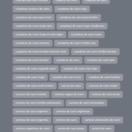
chamarra de cuero hombre
chalecos de cuero
chaketas de cuero
cazadoras moteras de cuero
cazadoras de cuero rojas
cazadoras de cuero para moto
cazadoras de cuero para hombre
cazadoras de cuero mujer zara
cazadoras de cuero mujer stradivarius
cazadoras de cuero mujer el corte ingles
cazadoras de cuero mujer
cazadoras de cuero moteras
cazadoras de cuero hombre zara
cazadoras de cuero hombre massimo dutti
cazadoras de cuero hombre baratas
cazadoras de cuero hombre
cazadoras de cuero
cazadora de cuero zara
cazadora de cuero segunda mano
cazadora de cuero roja mujer
cazadora de cuero mujer
cazadora de cuero moto
cazadora de cuero hombre
cazadora de cuero estilo motero
cascos de cuero
casacas de cuero mujer
casacas de cuero hombre
carteras negras de cuero
carteras de cuero prune
carteras de cuero hombre artesanales
carteras de cuero artesanales
carteras de cuero argentino
carteras de cuero argentinas
carteras de cuero argentina
carteras de cuero
carteras artesanales de cuero
carteras argentinas de cuero
cartera de cuero prune
cartera de cuero