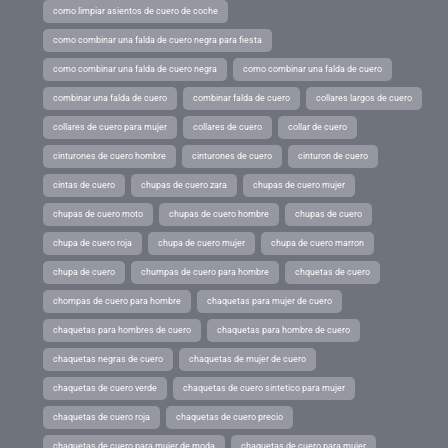
como limpiar asientos de cuero de coche
como combinar una falda de cuero negra para fiesta
como combinar una falda de cuero negra
como combinar una falda de cuero
combinar una falda de cuero
combinar falda de cuero
collares largos de cuero
collares de cuero para mujer
collares de cuero
collar de cuero
cinturones de cuero hombre
cinturones de cuero
cinturon de cuero
cintas de cuero
chupas de cuero zara
chupas de cuero mujer
chupas de cuero moto
chupas de cuero hombre
chupas de cuero
chupa de cuero roja
chupa de cuero mujer
chupa de cuero marron
chupa de cuero
chumpas de cuero para hombre
chquetas de cuero
chompas de cuero para hombre
chaquetas para mujer de cuero
chaquetas para hombres de cuero
chaquetas para hombre de cuero
chaquetas negras de cuero
chaquetas de mujer de cuero
chaquetas de cuero verde
chaquetas de cuero sintetico para mujer
chaquetas de cuero roja
chaquetas de cuero precio
chaquetas de cuero para mujer de moda
chaquetas de cuero para mujer