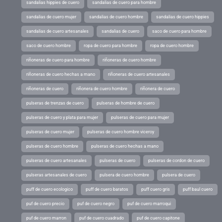
sandalias hippies de cuero
sandalias de cuero para hombre
sandalias de cuero mujer
sandalias de cuero hombre
sandalias de cuero hippies
sandalias de cuero artesanales
sandalias de cuero
saco de cuero para hombre
saco de cuero hombre
ropa de cuero para hombre
ropa de cuero hombre
riñoneras de cuero para hombre
riñoneras de cuero hombre
riñoneras de cuero hechas a mano
riñoneras de cuero artesanales
riñoneras de cuero
riñonera de cuero hombre
riñonera de cuero
pulseras de trenzas de cuero
pulseras de hombre de cuero
pulseras de cuero y plata para mujer
pulseras de cuero para mujer
pulseras de cuero mujer
pulseras de cuero hombre viceroy
pulseras de cuero hombre
pulseras de cuero hechas a mano
pulseras de cuero artesanales
pulseras de cuero
pulseras de cordon de cuero
pulseras artesanales de cuero
pulsera de cuero hombre
pulsera de cuero
puff de cuero ecologico
puff de cuero baratos
puff cuero gris
puff baul cuero
puf de cuero precio
puf de cuero negro
puf de cuero marroqui
puf de cuero marron
puf de cuero cuadrado
puf de cuero capitone