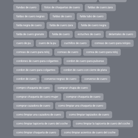
fundas de cuero
fotos de chaquetas de cuero
faldas de cuero zara
faldas de cuero negras
faldas de cuero
falda tubo de cuero
falda negra de cuero
falda de cuero zara
falda de cuero negra
falda de cuero granate
falda de cuero
estuches de cuero
delantales de cuero
cuero de pu
cuero de la pu
cuchillos de cuero
correas de cuero para relojes
correas de cuero para reloj
correas de cuero
correa de cuero para reloj
cordones de cuero para colgantes
cordon de cuero para pulseras
cordon de cuero para colgantes
cordon de cuero con cierre de plata
cordon de cuero
converse negras de cuero
converse de cuero
compro chaqueta de cuero
comprar chupa de cuero
comprar chaqueta de cuero mujer
comprar chaqueta de cuero
comprar cazadora de cuero
como limpiar una chaqueta de cuero
como limpiar una cazadora de cuero
como limpiar tapizados de cuero
como limpiar tapiceria de cuero del coche
como limpiar la tapiceria de cuero del coche
como limpiar chaqueta de cuero
como limpiar asientos de cuero del coche