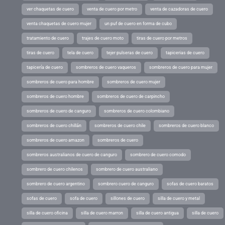
ver chaquetas de cuero
venta de cuero por metro
venta de cazadoras de cuero
venta chaquetas de cuero mujer
un puf de cuero en forma de cubo
tratamiento de cuero
trajes de cuero moto
tiras de cuero por metros
tiras de cuero
tela de cuero
tejer pulseras de cuero
tapicerias de cuero
tapicería de cuero
sombreros de cuero vaqueros
sombreros de cuero para mujer
sombreros de cuero para hombre
sombreros de cuero mujer
sombreros de cuero hombre
sombreros de cuero de carpincho
sombreros de cuero de canguro
sombreros de cuero colombiano
sombreros de cuero chillán
sombreros de cuero chile
sombreros de cuero blanco
sombreros de cuero amazon
sombreros de cuero
sombreros australianos de cuero de canguro
sombrero de cuero comodo
sombrero de cuero chilenos
sombrero de cuero australiano
sombrero de cuero argentino
sombrero cuero de canguro
sofas de cuero baratos
sofas de cuero
sofa de cuero
sillones de cuero
silla de cuero y metal
silla de cuero oficina
silla de cuero marron
silla de cuero antigua
silla de cuero