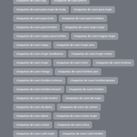
chaquetas de cuero roja
chaquetas de cuero precio
chaquetas de cuero para mujer de moda
chaquetas de cuero para mujer
chaquetas de cuero para moto
chaquetas de cuero para hombres
chaquetas de cuero para hombre
chaquetas de cuero negro mujer
chaquetas de cuero negras para hombre
chaquetas de cuero negras mujer
chaquetas de cuero negra
chaquetas de cuero mujer zara
chaquetas de cuero mujer stradivarius
chaquetas de cuero mujer cortas
chaquetas de cuero mujer
chaquetas de cuero moto
chaquetas de cuero moteras
chaquetas de cuero mango
chaquetas de cuero hombre zara
chaquetas de cuero hombre rockeras
chaquetas de cuero hombre baratas
chaquetas de cuero hombre amazon
chaquetas de cuero hombre
chaquetas de cuero estilo motero
chaquetas de cuero de mujer
chaquetas de cuero de dama
chaquetas de cuero de colores
chaquetas de cuero dama
chaquetas de cuero cortas mujer
chaquetas de cuero cortas
chaquetas de cuero chica
chaquetas de cuero cafe mujer
chaquetas de cuero cafe hombre