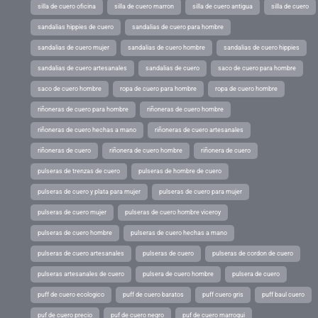
silla de cuero oficina
silla de cuero marron
silla de cuero antigua
silla de cuero
sandalias hippies de cuero
sandalias de cuero para hombre
sandalias de cuero mujer
sandalias de cuero hombre
sandalias de cuero hippies
sandalias de cuero artesanales
sandalias de cuero
saco de cuero para hombre
saco de cuero hombre
ropa de cuero para hombre
ropa de cuero hombre
riñoneras de cuero para hombre
riñoneras de cuero hombre
riñoneras de cuero hechas a mano
riñoneras de cuero artesanales
riñoneras de cuero
riñonera de cuero hombre
riñonera de cuero
pulseras de trenzas de cuero
pulseras de hombre de cuero
pulseras de cuero y plata para mujer
pulseras de cuero para mujer
pulseras de cuero mujer
pulseras de cuero hombre viceroy
pulseras de cuero hombre
pulseras de cuero hechas a mano
pulseras de cuero artesanales
pulseras de cuero
pulseras de cordon de cuero
pulseras artesanales de cuero
pulsera de cuero hombre
pulsera de cuero
puff de cuero ecologico
puff de cuero baratos
puff cuero gris
puff baul cuero
puf de cuero precio
puf de cuero negro
puf de cuero marroqui