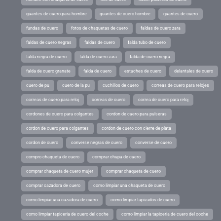
guantes de cuero para hombre
guantes de cuero hombre
guantes de cuero
fundas de cuero
fotos de chaquetas de cuero
faldas de cuero zara
faldas de cuero negras
faldas de cuero
falda tubo de cuero
falda negra de cuero
falda de cuero zara
falda de cuero negra
falda de cuero granate
falda de cuero
estuches de cuero
delantales de cuero
cuero de pu
cuero de la pu
cuchillos de cuero
correas de cuero para relojes
correas de cuero para reloj
correas de cuero
correa de cuero para reloj
cordones de cuero para colgantes
cordon de cuero para pulseras
cordon de cuero para colgantes
cordon de cuero con cierre de plata
cordon de cuero
converse negras de cuero
converse de cuero
compro chaqueta de cuero
comprar chupa de cuero
comprar chaqueta de cuero mujer
comprar chaqueta de cuero
comprar cazadora de cuero
como limpiar una chaqueta de cuero
como limpiar una cazadora de cuero
como limpiar tapizados de cuero
como limpiar tapiceria de cuero del coche
como limpiar la tapiceria de cuero del coche