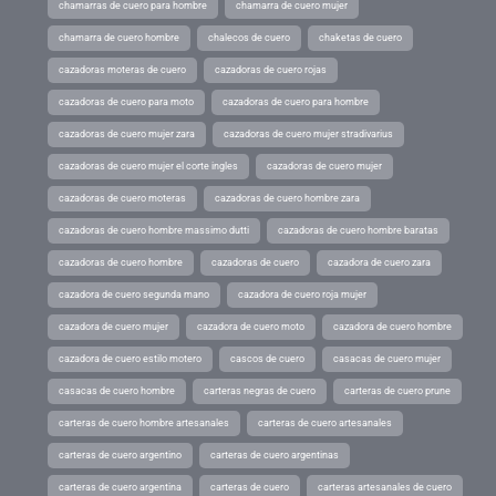
chamarras de cuero para hombre
chamarra de cuero mujer
chamarra de cuero hombre
chalecos de cuero
chaketas de cuero
cazadoras moteras de cuero
cazadoras de cuero rojas
cazadoras de cuero para moto
cazadoras de cuero para hombre
cazadoras de cuero mujer zara
cazadoras de cuero mujer stradivarius
cazadoras de cuero mujer el corte ingles
cazadoras de cuero mujer
cazadoras de cuero moteras
cazadoras de cuero hombre zara
cazadoras de cuero hombre massimo dutti
cazadoras de cuero hombre baratas
cazadoras de cuero hombre
cazadoras de cuero
cazadora de cuero zara
cazadora de cuero segunda mano
cazadora de cuero roja mujer
cazadora de cuero mujer
cazadora de cuero moto
cazadora de cuero hombre
cazadora de cuero estilo motero
cascos de cuero
casacas de cuero mujer
casacas de cuero hombre
carteras negras de cuero
carteras de cuero prune
carteras de cuero hombre artesanales
carteras de cuero artesanales
carteras de cuero argentino
carteras de cuero argentinas
carteras de cuero argentina
carteras de cuero
carteras artesanales de cuero