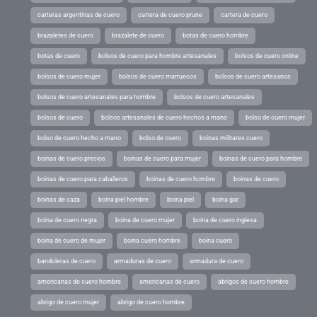
carteras argentinas de cuero
cartera de cuero prune
cartera de cuero
brazaletes de cuero
brazalete de cuero
botas de cuero hombre
botas de cuero
bolsos de cuero para hombre artesanales
bolsos de cuero online
bolsos de cuero mujer
bolsos de cuero marruecos
bolsos de cuero artesanos
bolsos de cuero artesanales para hombre
bolsos de cuero artesanales
bolsos de cuero
bolsos artesanales de cuero hechos a mano
bolso de cuero mujer
bolso de cuero hecho a mano
bolso de cuero
boinas militares cuero
boinas de cuero precios
boinas de cuero para mujer
boinas de cuero para hombre
boinas de cuero para caballeros
boinas de cuero hombre
boinas de cuero
boinas de caza
boina piel hombre
boina piel
boina gar
boina de cuero negra
boina de cuero mujer
boina de cuero inglesa
boina de cuero de mujer
boina cuero hombre
boina cuero
bandoleras de cuero
armaduras de cuero
armadura de cuero
americanas de cuero hombre
americanas de cuero
abrigos de cuero hombre
abrigo de cuero mujer
abrigo de cuero hombre