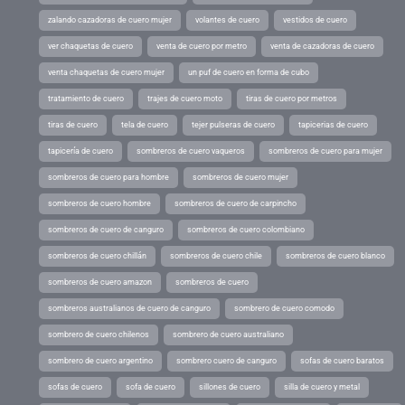
zalando cazadoras de cuero mujer
volantes de cuero
vestidos de cuero
ver chaquetas de cuero
venta de cuero por metro
venta de cazadoras de cuero
venta chaquetas de cuero mujer
un puf de cuero en forma de cubo
tratamiento de cuero
trajes de cuero moto
tiras de cuero por metros
tiras de cuero
tela de cuero
tejer pulseras de cuero
tapicerias de cuero
tapicería de cuero
sombreros de cuero vaqueros
sombreros de cuero para mujer
sombreros de cuero para hombre
sombreros de cuero mujer
sombreros de cuero hombre
sombreros de cuero de carpincho
sombreros de cuero de canguro
sombreros de cuero colombiano
sombreros de cuero chillán
sombreros de cuero chile
sombreros de cuero blanco
sombreros de cuero amazon
sombreros de cuero
sombreros australianos de cuero de canguro
sombrero de cuero comodo
sombrero de cuero chilenos
sombrero de cuero australiano
sombrero de cuero argentino
sombrero cuero de canguro
sofas de cuero baratos
sofas de cuero
sofa de cuero
sillones de cuero
silla de cuero y metal