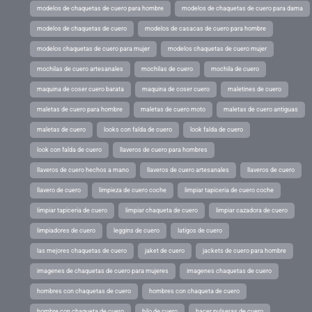
modelos de chaquetas de cuero para hombre
modelos de chaquetas de cuero para dama
modelos de chaquetas de cuero
modelos de casacas de cuero para hombre
modelos chaquetas de cuero para mujer
modelos chaquetas de cuero mujer
mochilas de cuero artesanales
mochilas de cuero
mochila de cuero
maquina de coser cuero barata
maquina de coser cuero
maletines de cuero
maletas de cuero para hombre
maletas de cuero moto
maletas de cuero antiguas
maletas de cuero
looks con falda de cuero
look falda de cuero
look con falda de cuero
llaveros de cuero para hombres
llaveros de cuero hechos a mano
llaveros de cuero artesanales
llaveros de cuero
llavero de cuero
limpieza de cuero coche
limpiar tapiceria de cuero coche
limpiar tapiceria de cuero
limpiar chaqueta de cuero
limpiar cazadora de cuero
limpiadores de cuero
leggins de cuero
latigos de cuero
las mejores chaquetas de cuero
jaket de cuero
jackets de cuero para hombre
imagenes de chaquetas de cuero para mujeres
imagenes chaquetas de cuero
hombres con chaquetas de cuero
hombres con chaqueta de cuero
hombre con chaqueta de cuero
hilo de cuero
hacer pulseras de cuero