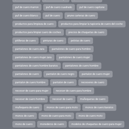
puf de cuero marron
puf de cuero cuadrado
puf de cuero capitone
puf de cuero blanco
puf de cuero
prune carteras de cuero
productos para limpieza de cuero
productos para limpiar la tapiceria de cuero del coche
productos para limpiar cuero de coches
precios de chaquetas de cuero
pitilleras de cuero
pinturas de cuero
pelotas de cuero
pantalones de cuero zara
pantalones de cuero para hombre
pantalones de cuero mujer zara
pantalones de cuero mujer
pantalones de cuero hombre baratos
pantalones de cuero hombre
pantalones de cuero
pantalon de cuero negro
pantalon de cuero mujer
pantalon de cuero hombre
pantalon de cuero
neceseres de cuero
neceser de cuero para mujer
neceser de cuero para hombre
neceser de cuero hombre
neceser de cuero
muñequeras de cuero
muñequera de cuero
monos de cuero para moto
monos de cuero baratos
monos de cuero
mono de cuero para moto
mono de cuero moto
mono de cuero
monederos de cuero
modelos de chaquetas de cuero para mujer