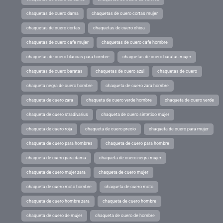
chaquetas de cuero dama
chaquetas de cuero cortas mujer
chaquetas de cuero cortas
chaquetas de cuero chica
chaquetas de cuero cafe mujer
chaquetas de cuero cafe hombre
chaquetas de cuero blancas para hombre
chaquetas de cuero baratas mujer
chaquetas de cuero baratas
chaquetas de cuero azul
chaquetas de cuero
chaqueta negra de cuero hombre
chaqueta de cuero zara hombre
chaqueta de cuero zara
chaqueta de cuero verde hombre
chaqueta de cuero verde
chaqueta de cuero stradivarius
chaqueta de cuero sintetico mujer
chaqueta de cuero roja
chaqueta de cuero precio
chaqueta de cuero para mujer
chaqueta de cuero para hombres
chaqueta de cuero para hombre
chaqueta de cuero para dama
chaqueta de cuero negra mujer
chaqueta de cuero mujer zara
chaqueta de cuero mujer
chaqueta de cuero moto hombre
chaqueta de cuero moto
chaqueta de cuero hombre zara
chaqueta de cuero hombre
chaqueta de cuero de mujer
chaqueta de cuero de hombre