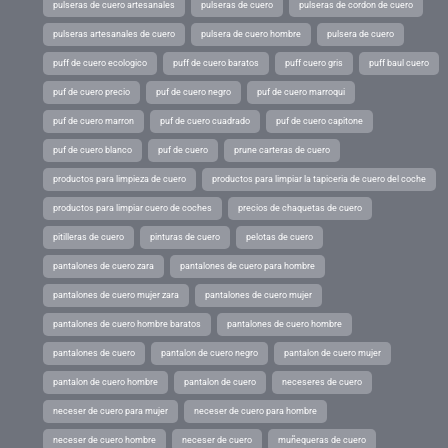
pulseras de cuero artesanales
pulseras de cuero
pulseras de cordon de cuero
pulseras artesanales de cuero
pulsera de cuero hombre
pulsera de cuero
puff de cuero ecologico
puff de cuero baratos
puff cuero gris
puff baul cuero
puf de cuero precio
puf de cuero negro
puf de cuero marroqui
puf de cuero marron
puf de cuero cuadrado
puf de cuero capitone
puf de cuero blanco
puf de cuero
prune carteras de cuero
productos para limpieza de cuero
productos para limpiar la tapiceria de cuero del coche
productos para limpiar cuero de coches
precios de chaquetas de cuero
pitilleras de cuero
pinturas de cuero
pelotas de cuero
pantalones de cuero zara
pantalones de cuero para hombre
pantalones de cuero mujer zara
pantalones de cuero mujer
pantalones de cuero hombre baratos
pantalones de cuero hombre
pantalones de cuero
pantalon de cuero negro
pantalon de cuero mujer
pantalon de cuero hombre
pantalon de cuero
neceseres de cuero
neceser de cuero para mujer
neceser de cuero para hombre
neceser de cuero hombre
neceser de cuero
muñequeras de cuero