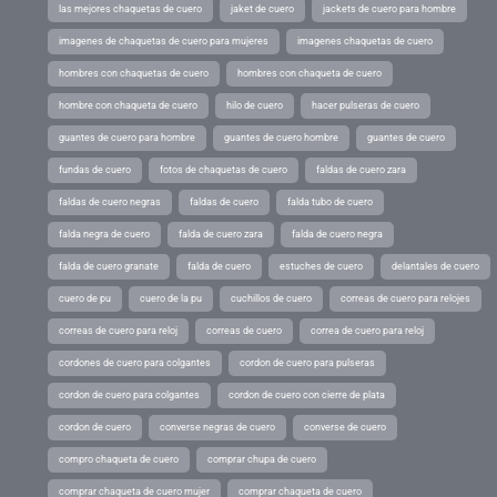
las mejores chaquetas de cuero
jaket de cuero
jackets de cuero para hombre
imagenes de chaquetas de cuero para mujeres
imagenes chaquetas de cuero
hombres con chaquetas de cuero
hombres con chaqueta de cuero
hombre con chaqueta de cuero
hilo de cuero
hacer pulseras de cuero
guantes de cuero para hombre
guantes de cuero hombre
guantes de cuero
fundas de cuero
fotos de chaquetas de cuero
faldas de cuero zara
faldas de cuero negras
faldas de cuero
falda tubo de cuero
falda negra de cuero
falda de cuero zara
falda de cuero negra
falda de cuero granate
falda de cuero
estuches de cuero
delantales de cuero
cuero de pu
cuero de la pu
cuchillos de cuero
correas de cuero para relojes
correas de cuero para reloj
correas de cuero
correa de cuero para reloj
cordones de cuero para colgantes
cordon de cuero para pulseras
cordon de cuero para colgantes
cordon de cuero con cierre de plata
cordon de cuero
converse negras de cuero
converse de cuero
compro chaqueta de cuero
comprar chupa de cuero
comprar chaqueta de cuero mujer
comprar chaqueta de cuero