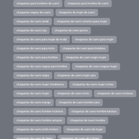
chaquetas para hombres de cuero
chaquetas para hombre de cuero
chaquetas negras de cuero
chaquetas de mujer de cuero
chaquetas de cuero verde
chaquetas de cuero sintetico para mujer
chaquetas de cuero roja
chaquetas de cuero precio
chaquetas de cuero para mujer de moda
chaquetas de cuero para mujer
chaquetas de cuero para moto
chaquetas de cuero para hombres
chaquetas de cuero para hombre
chaquetas de cuero negro mujer
chaquetas de cuero negras para hombre
chaquetas de cuero negras mujer
chaquetas de cuero negra
chaquetas de cuero mujer zara
chaquetas de cuero mujer stradivarius
chaquetas de cuero mujer cortas
chaquetas de cuero mujer
chaquetas de cuero moto
chaquetas de cuero moteras
chaquetas de cuero mango
chaquetas de cuero hombre zara
chaquetas de cuero hombre rockeras
chaquetas de cuero hombre baratas
chaquetas de cuero hombre amazon
chaquetas de cuero hombre
chaquetas de cuero estilo motero
chaquetas de cuero de mujer
chaquetas de cuero de dama
chaquetas de cuero de colores