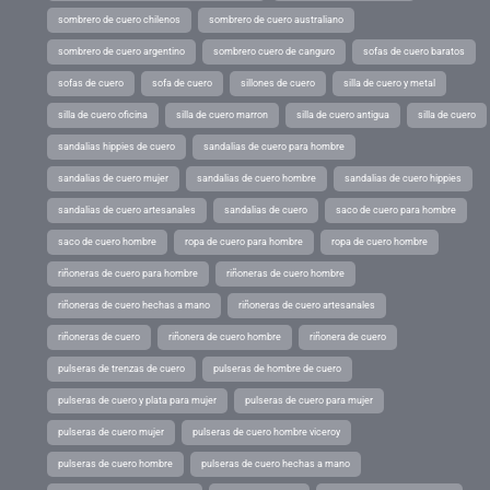
sombrero de cuero chilenos
sombrero de cuero australiano
sombrero de cuero argentino
sombrero cuero de canguro
sofas de cuero baratos
sofas de cuero
sofa de cuero
sillones de cuero
silla de cuero y metal
silla de cuero oficina
silla de cuero marron
silla de cuero antigua
silla de cuero
sandalias hippies de cuero
sandalias de cuero para hombre
sandalias de cuero mujer
sandalias de cuero hombre
sandalias de cuero hippies
sandalias de cuero artesanales
sandalias de cuero
saco de cuero para hombre
saco de cuero hombre
ropa de cuero para hombre
ropa de cuero hombre
riñoneras de cuero para hombre
riñoneras de cuero hombre
riñoneras de cuero hechas a mano
riñoneras de cuero artesanales
riñoneras de cuero
riñonera de cuero hombre
riñonera de cuero
pulseras de trenzas de cuero
pulseras de hombre de cuero
pulseras de cuero y plata para mujer
pulseras de cuero para mujer
pulseras de cuero mujer
pulseras de cuero hombre viceroy
pulseras de cuero hombre
pulseras de cuero hechas a mano