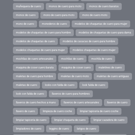
muñequera de cuero
monos de cuero para moto
monos de cuero baratos
monos de cuero
mono de cuero para moto
mono de cuero moto
mono de cuero
monederos de cuero
modelos de chaquetas de cuero para mujer
modelos de chaquetas de cuero para hombre
modelos de chaquetas de cuero para dama
modelos de chaquetas de cuero
modelos de casacas de cuero para hombre
modelos chaquetas de cuero para mujer
modelos chaquetas de cuero mujer
mochilas de cuero artesanales
mochilas de cuero
mochila de cuero
maquina de coser cuero barata
maquina de coser cuero
maletines de cuero
maletas de cuero para hombre
maletas de cuero moto
maletas de cuero antiguas
maletas de cuero
looks con falda de cuero
look falda de cuero
look con falda de cuero
llaveros de cuero para hombres
llaveros de cuero hechos a mano
llaveros de cuero artesanales
llaveros de cuero
llavero de cuero
limpieza de cuero coche
limpiar tapiceria de cuero coche
limpiar tapiceria de cuero
limpiar chaqueta de cuero
limpiar cazadora de cuero
limpiadores de cuero
leggins de cuero
latigos de cuero