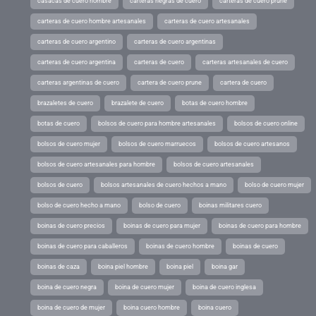
casacas de cuero hombre
carteras negras de cuero
carteras de cuero prune
carteras de cuero hombre artesanales
carteras de cuero artesanales
carteras de cuero argentino
carteras de cuero argentinas
carteras de cuero argentina
carteras de cuero
carteras artesanales de cuero
carteras argentinas de cuero
cartera de cuero prune
cartera de cuero
brazaletes de cuero
brazalete de cuero
botas de cuero hombre
botas de cuero
bolsos de cuero para hombre artesanales
bolsos de cuero online
bolsos de cuero mujer
bolsos de cuero marruecos
bolsos de cuero artesanos
bolsos de cuero artesanales para hombre
bolsos de cuero artesanales
bolsos de cuero
bolsos artesanales de cuero hechos a mano
bolso de cuero mujer
bolso de cuero hecho a mano
bolso de cuero
boinas militares cuero
boinas de cuero precios
boinas de cuero para mujer
boinas de cuero para hombre
boinas de cuero para caballeros
boinas de cuero hombre
boinas de cuero
boinas de caza
boina piel hombre
boina piel
boina gar
boina de cuero negra
boina de cuero mujer
boina de cuero inglesa
boina de cuero de mujer
boina cuero hombre
boina cuero