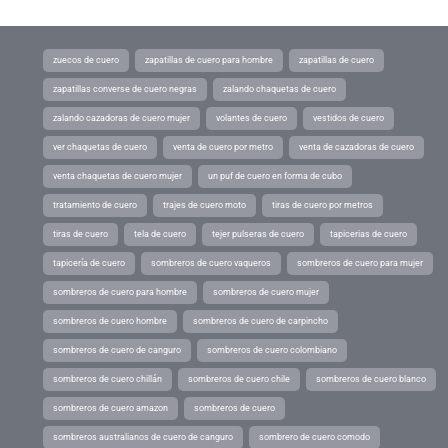
zuecos de cuero
zapatillas de cuero para hombre
zapatillas de cuero
zapatillas converse de cuero negras
zalando chaquetas de cuero
zalando cazadoras de cuero mujer
volantes de cuero
vestidos de cuero
ver chaquetas de cuero
venta de cuero por metro
venta de cazadoras de cuero
venta chaquetas de cuero mujer
un puf de cuero en forma de cubo
tratamiento de cuero
trajes de cuero moto
tiras de cuero por metros
tiras de cuero
tela de cuero
tejer pulseras de cuero
tapicerias de cuero
tapicería de cuero
sombreros de cuero vaqueros
sombreros de cuero para mujer
sombreros de cuero para hombre
sombreros de cuero mujer
sombreros de cuero hombre
sombreros de cuero de carpincho
sombreros de cuero de canguro
sombreros de cuero colombiano
sombreros de cuero chillán
sombreros de cuero chile
sombreros de cuero blanco
sombreros de cuero amazon
sombreros de cuero
sombreros australianos de cuero de canguro
sombrero de cuero comodo