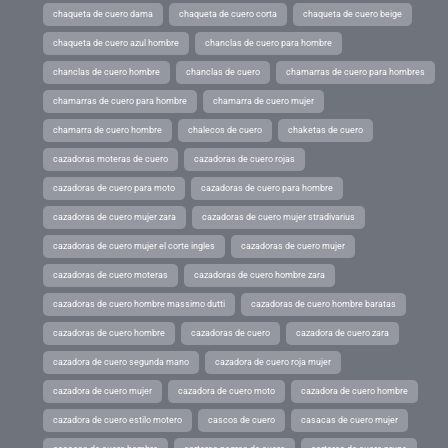
chaqueta de cuero dama
chaqueta de cuero corta
chaqueta de cuero beige
chaqueta de cuero azul hombre
chanclas de cuero para hombre
chanclas de cuero hombre
chanclas de cuero
chamarras de cuero para hombres
chamarras de cuero para hombre
chamarra de cuero mujer
chamarra de cuero hombre
chalecos de cuero
chaketas de cuero
cazadoras moteras de cuero
cazadoras de cuero rojas
cazadoras de cuero para moto
cazadoras de cuero para hombre
cazadoras de cuero mujer zara
cazadoras de cuero mujer stradivarius
cazadoras de cuero mujer el corte ingles
cazadoras de cuero mujer
cazadoras de cuero moteras
cazadoras de cuero hombre zara
cazadoras de cuero hombre massimo dutti
cazadoras de cuero hombre baratas
cazadoras de cuero hombre
cazadoras de cuero
cazadora de cuero zara
cazadora de cuero segunda mano
cazadora de cuero roja mujer
cazadora de cuero mujer
cazadora de cuero moto
cazadora de cuero hombre
cazadora de cuero estilo motero
cascos de cuero
casacas de cuero mujer