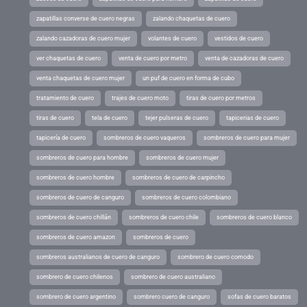
zapatillas converse de cuero negras
zalando chaquetas de cuero
zalando cazadoras de cuero mujer
volantes de cuero
vestidos de cuero
ver chaquetas de cuero
venta de cuero por metro
venta de cazadoras de cuero
venta chaquetas de cuero mujer
un puf de cuero en forma de cubo
tratamiento de cuero
trajes de cuero moto
tiras de cuero por metros
tiras de cuero
tela de cuero
tejer pulseras de cuero
tapicerias de cuero
tapicería de cuero
sombreros de cuero vaqueros
sombreros de cuero para mujer
sombreros de cuero para hombre
sombreros de cuero mujer
sombreros de cuero hombre
sombreros de cuero de carpincho
sombreros de cuero de canguro
sombreros de cuero colombiano
sombreros de cuero chillán
sombreros de cuero chile
sombreros de cuero blanco
sombreros de cuero amazon
sombreros de cuero
sombreros australianos de cuero de canguro
sombrero de cuero comodo
sombrero de cuero chilenos
sombrero de cuero australiano
sombrero de cuero argentino
sombrero cuero de canguro
sofas de cuero baratos