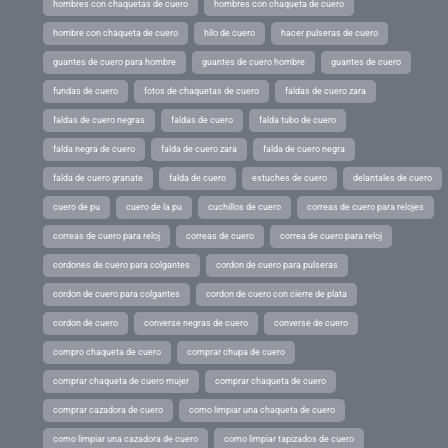
hombres con chaquetas de cuero
hombres con chaqueta de cuero
hombre con chaqueta de cuero
hilo de cuero
hacer pulseras de cuero
guantes de cuero para hombre
guantes de cuero hombre
guantes de cuero
fundas de cuero
fotos de chaquetas de cuero
faldas de cuero zara
faldas de cuero negras
faldas de cuero
falda tubo de cuero
falda negra de cuero
falda de cuero zara
falda de cuero negra
falda de cuero granate
falda de cuero
estuches de cuero
delantales de cuero
cuero de pu
cuero de la pu
cuchillos de cuero
correas de cuero para relojes
correas de cuero para reloj
correas de cuero
correa de cuero para reloj
cordones de cuero para colgantes
cordon de cuero para pulseras
cordon de cuero para colgantes
cordon de cuero con cierre de plata
cordon de cuero
converse negras de cuero
converse de cuero
compro chaqueta de cuero
comprar chupa de cuero
comprar chaqueta de cuero mujer
comprar chaqueta de cuero
comprar cazadora de cuero
como limpiar una chaqueta de cuero
como limpiar una cazadora de cuero
como limpiar tapizados de cuero