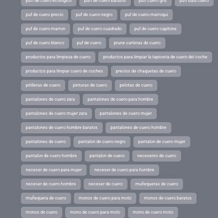
puff de cuero ecologico
puff de cuero baratos
puff cuero gris
puff baul cuero
puf de cuero precio
puf de cuero negro
puf de cuero marroqui
puf de cuero marron
puf de cuero cuadrado
puf de cuero capitone
puf de cuero blanco
puf de cuero
prune carteras de cuero
productos para limpieza de cuero
productos para limpiar la tapiceria de cuero del coche
productos para limpiar cuero de coches
precios de chaquetas de cuero
pitilleras de cuero
pinturas de cuero
pelotas de cuero
pantalones de cuero zara
pantalones de cuero para hombre
pantalones de cuero mujer zara
pantalones de cuero mujer
pantalones de cuero hombre baratos
pantalones de cuero hombre
pantalones de cuero
pantalon de cuero negro
pantalon de cuero mujer
pantalon de cuero hombre
pantalon de cuero
neceseres de cuero
neceser de cuero para mujer
neceser de cuero para hombre
neceser de cuero hombre
neceser de cuero
muñequeras de cuero
muñequera de cuero
monos de cuero para moto
monos de cuero baratos
monos de cuero
mono de cuero para moto
mono de cuero moto