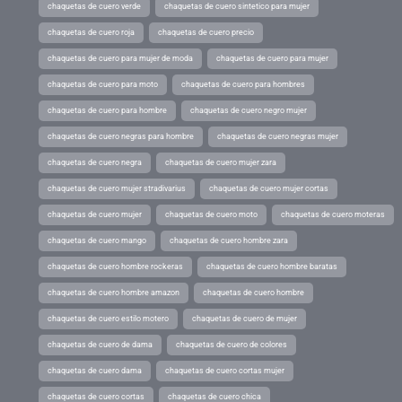
chaquetas de cuero verde
chaquetas de cuero sintetico para mujer
chaquetas de cuero roja
chaquetas de cuero precio
chaquetas de cuero para mujer de moda
chaquetas de cuero para mujer
chaquetas de cuero para moto
chaquetas de cuero para hombres
chaquetas de cuero para hombre
chaquetas de cuero negro mujer
chaquetas de cuero negras para hombre
chaquetas de cuero negras mujer
chaquetas de cuero negra
chaquetas de cuero mujer zara
chaquetas de cuero mujer stradivarius
chaquetas de cuero mujer cortas
chaquetas de cuero mujer
chaquetas de cuero moto
chaquetas de cuero moteras
chaquetas de cuero mango
chaquetas de cuero hombre zara
chaquetas de cuero hombre rockeras
chaquetas de cuero hombre baratas
chaquetas de cuero hombre amazon
chaquetas de cuero hombre
chaquetas de cuero estilo motero
chaquetas de cuero de mujer
chaquetas de cuero de dama
chaquetas de cuero de colores
chaquetas de cuero dama
chaquetas de cuero cortas mujer
chaquetas de cuero cortas
chaquetas de cuero chica