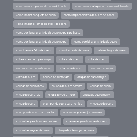
como limpiar tapiceria de cuero del coche
como limpiar la tapiceria de cuero del coche
como limpiar chaqueta de cuero
como limpiar asientos de cuero del coche
como limpiar asientos de cuero de coche
como combinar una falda de cuero negra para fiesta
como combinar una falda de cuero negra
como combinar una falda de cuero
combinar una falda de cuero
combinar falda de cuero
collares largos de cuero
collares de cuero para mujer
collares de cuero
collar de cuero
cinturones de cuero hombre
cinturones de cuero
cinturon de cuero
cintas de cuero
chupas de cuero zara
chupas de cuero mujer
chupas de cuero moto
chupas de cuero hombre
chupas de cuero
chupa de cuero roja
chupa de cuero mujer
chupa de cuero marron
chupa de cuero
chumpas de cuero para hombre
chquetas de cuero
chompas de cuero para hombre
chaquetas para mujer de cuero
chaquetas para hombres de cuero
chaquetas para hombre de cuero
chaquetas negras de cuero
chaquetas de mujer de cuero