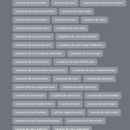
chanclas de cuero hombre
chanclas de cuero
chamarras de cuero para hombres
chamarras de cuero para hombre
chamarra de cuero mujer
chamarra de cuero hombre
chalecos de cuero
chaketas de cuero
cazadoras moteras de cuero
cazadoras de cuero rojas
cazadoras de cuero para moto
cazadoras de cuero para hombre
cazadoras de cuero mujer zara
cazadoras de cuero mujer stradivarius
cazadoras de cuero mujer el corte ingles
cazadoras de cuero mujer
cazadoras de cuero moteras
cazadoras de cuero hombre zara
cazadoras de cuero hombre massimo dutti
cazadoras de cuero hombre baratas
cazadoras de cuero hombre
cazadoras de cuero
cazadora de cuero zara
cazadora de cuero segunda mano
cazadora de cuero roja mujer
cazadora de cuero mujer
cazadora de cuero moto
cazadora de cuero hombre
cazadora de cuero estilo motero
cascos de cuero
casacas de cuero mujer
casacas de cuero hombre
carteras negras de cuero
carteras de cuero prune
carteras de cuero hombre artesanales
carteras de cuero artesanales
carteras de cuero argentino
carteras de cuero argentinas