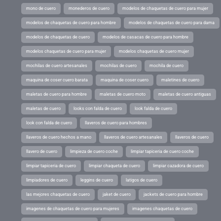
mono de cuero
monederos de cuero
modelos de chaquetas de cuero para mujer
modelos de chaquetas de cuero para hombre
modelos de chaquetas de cuero para dama
modelos de chaquetas de cuero
modelos de casacas de cuero para hombre
modelos chaquetas de cuero para mujer
modelos chaquetas de cuero mujer
mochilas de cuero artesanales
mochilas de cuero
mochila de cuero
maquina de coser cuero barata
maquina de coser cuero
maletines de cuero
maletas de cuero para hombre
maletas de cuero moto
maletas de cuero antiguas
maletas de cuero
looks con falda de cuero
look falda de cuero
look con falda de cuero
llaveros de cuero para hombres
llaveros de cuero hechos a mano
llaveros de cuero artesanales
llaveros de cuero
llavero de cuero
limpieza de cuero coche
limpiar tapiceria de cuero coche
limpiar tapiceria de cuero
limpiar chaqueta de cuero
limpiar cazadora de cuero
limpiadores de cuero
leggins de cuero
latigos de cuero
las mejores chaquetas de cuero
jaket de cuero
jackets de cuero para hombre
imagenes de chaquetas de cuero para mujeres
imagenes chaquetas de cuero