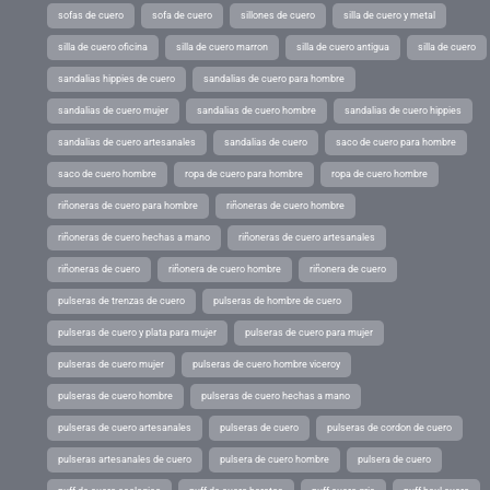
sofas de cuero
sofa de cuero
sillones de cuero
silla de cuero y metal
silla de cuero oficina
silla de cuero marron
silla de cuero antigua
silla de cuero
sandalias hippies de cuero
sandalias de cuero para hombre
sandalias de cuero mujer
sandalias de cuero hombre
sandalias de cuero hippies
sandalias de cuero artesanales
sandalias de cuero
saco de cuero para hombre
saco de cuero hombre
ropa de cuero para hombre
ropa de cuero hombre
riñoneras de cuero para hombre
riñoneras de cuero hombre
riñoneras de cuero hechas a mano
riñoneras de cuero artesanales
riñoneras de cuero
riñonera de cuero hombre
riñonera de cuero
pulseras de trenzas de cuero
pulseras de hombre de cuero
pulseras de cuero y plata para mujer
pulseras de cuero para mujer
pulseras de cuero mujer
pulseras de cuero hombre viceroy
pulseras de cuero hombre
pulseras de cuero hechas a mano
pulseras de cuero artesanales
pulseras de cuero
pulseras de cordon de cuero
pulseras artesanales de cuero
pulsera de cuero hombre
pulsera de cuero