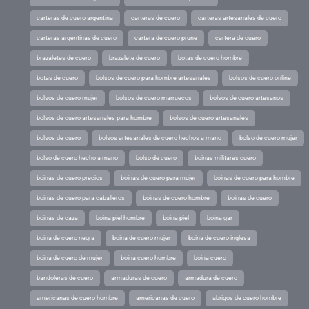
carteras de cuero argentina
carteras de cuero
carteras artesanales de cuero
carteras argentinas de cuero
cartera de cuero prune
cartera de cuero
brazaletes de cuero
brazalete de cuero
botas de cuero hombre
botas de cuero
bolsos de cuero para hombre artesanales
bolsos de cuero online
bolsos de cuero mujer
bolsos de cuero marruecos
bolsos de cuero artesanos
bolsos de cuero artesanales para hombre
bolsos de cuero artesanales
bolsos de cuero
bolsos artesanales de cuero hechos a mano
bolso de cuero mujer
bolso de cuero hecho a mano
bolso de cuero
boinas militares cuero
boinas de cuero precios
boinas de cuero para mujer
boinas de cuero para hombre
boinas de cuero para caballeros
boinas de cuero hombre
boinas de cuero
boinas de caza
boina piel hombre
boina piel
boina gar
boina de cuero negra
boina de cuero mujer
boina de cuero inglesa
boina de cuero de mujer
boina cuero hombre
boina cuero
bandoleras de cuero
armaduras de cuero
armadura de cuero
americanas de cuero hombre
americanas de cuero
abrigos de cuero hombre