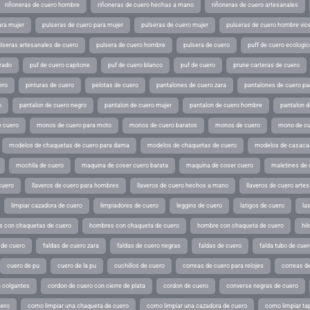
riñoneras de cuero hombre
riñoneras de cuero hechas a mano
riñoneras de cuero artesanales
ara mujer
pulseras de cuero para mujer
pulseras de cuero mujer
pulseras de cuero hombre vic
lseras artesanales de cuero
pulsera de cuero hombre
pulsera de cuero
puff de cuero ecologic
rado
puf de cuero capitone
puf de cuero blanco
puf de cuero
prune carteras de cuero
ero
pinturas de cuero
pelotas de cuero
pantalones de cuero zara
pantalones de cuero p
o
pantalon de cuero negro
pantalon de cuero mujer
pantalon de cuero hombre
pantalon d
 cuero
monos de cuero para moto
monos de cuero baratos
monos de cuero
mono de cu
modelos de chaquetas de cuero para dama
modelos de chaquetas de cuero
modelos de casaca
mochila de cuero
maquina de coser cuero barata
maquina de coser cuero
maletines de 
cuero
llaveros de cuero para hombres
llaveros de cuero hechos a mano
llaveros de cuero arte
limpiar cazadora de cuero
limpiadores de cuero
leggins de cuero
latigos de cuero
la
 con chaquetas de cuero
hombres con chaqueta de cuero
hombre con chaqueta de cuero
hil
 de cuero
faldas de cuero zara
faldas de cuero negras
faldas de cuero
falda tubo de cuer
cuero de pu
cuero de la pu
cuchillos de cuero
correas de cuero para relojes
correas de
a colgantes
cordon de cuero con cierre de plata
cordon de cuero
converse negras de cuero
uero
como limpiar una chaqueta de cuero
como limpiar una cazadora de cuero
como limpiar ta