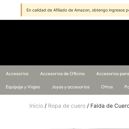
En calidad de Afiliado de Amazon, obtengo ingresos po
Accesorios
Accesorios de Oficina
Accesorios para
Equipaje y Viajes
Joyas y accesorios
Otros
Pa
Inicio
/
Ropa de cuero
/ Falda de Cuer