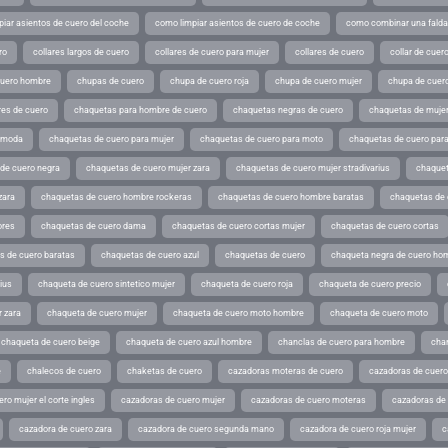
iar asientos de cuero del coche
como limpiar asientos de cuero de coche
como combinar una falda 
ro
collares largos de cuero
collares de cuero para mujer
collares de cuero
collar de cuer
cuero hombre
chupas de cuero
chupa de cuero roja
chupa de cuero mujer
chupa de cuer
es de cuero
chaquetas para hombre de cuero
chaquetas negras de cuero
chaquetas de mujer
e moda
chaquetas de cuero para mujer
chaquetas de cuero para moto
chaquetas de cuero par
de cuero negra
chaquetas de cuero mujer zara
chaquetas de cuero mujer stradivarius
chaquet
zara
chaquetas de cuero hombre rockeras
chaquetas de cuero hombre baratas
chaquetas de
ores
chaquetas de cuero dama
chaquetas de cuero cortas mujer
chaquetas de cuero cortas
s de cuero baratas
chaquetas de cuero azul
chaquetas de cuero
chaqueta negra de cuero ho
ius
chaqueta de cuero sintetico mujer
chaqueta de cuero roja
chaqueta de cuero precio
 zara
chaqueta de cuero mujer
chaqueta de cuero moto hombre
chaqueta de cuero moto
chaqueta de cuero beige
chaqueta de cuero azul hombre
chanclas de cuero para hombre
cha
e
chalecos de cuero
chaketas de cuero
cazadoras moteras de cuero
cazadoras de cuero
ro mujer el corte ingles
cazadoras de cuero mujer
cazadoras de cuero moteras
cazadoras de
cazadora de cuero zara
cazadora de cuero segunda mano
cazadora de cuero roja mujer
c