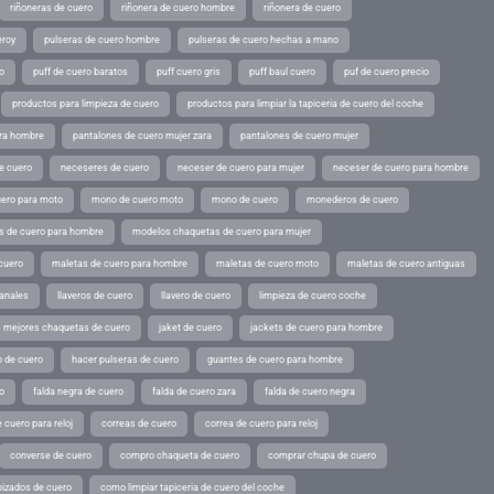
riñoneras de cuero
riñonera de cuero hombre
riñonera de cuero
eroy
pulseras de cuero hombre
pulseras de cuero hechas a mano
o
puff de cuero baratos
puff cuero gris
puff baul cuero
puf de cuero precio
productos para limpieza de cuero
productos para limpiar la tapiceria de cuero del coche
ara hombre
pantalones de cuero mujer zara
pantalones de cuero mujer
e cuero
neceseres de cuero
neceser de cuero para mujer
neceser de cuero para hombre
ero para moto
mono de cuero moto
mono de cuero
monederos de cuero
s de cuero para hombre
modelos chaquetas de cuero para mujer
cuero
maletas de cuero para hombre
maletas de cuero moto
maletas de cuero antiguas
sanales
llaveros de cuero
llavero de cuero
limpieza de cuero coche
s mejores chaquetas de cuero
jaket de cuero
jackets de cuero para hombre
o de cuero
hacer pulseras de cuero
guantes de cuero para hombre
o
falda negra de cuero
falda de cuero zara
falda de cuero negra
 cuero para reloj
correas de cuero
correa de cuero para reloj
converse de cuero
compro chaqueta de cuero
comprar chupa de cuero
pizados de cuero
como limpiar tapiceria de cuero del coche