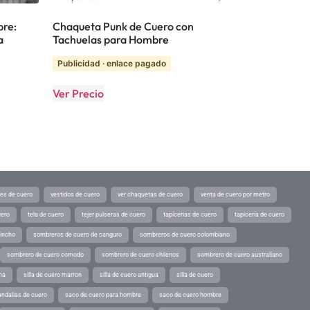
bre:
Chaqueta Punk de Cuero con
a
Tachuelas para Hombre
Publicidad · enlace pagado
Ver Precio
tes de cuero
vestidos de cuero
ver chaquetas de cuero
venta de cuero por metro
uero
tela de cuero
tejer pulseras de cuero
tapicerias de cuero
tapicería de cuero
pincho
sombreros de cuero de canguro
sombreros de cuero colombiano
sombrero de cuero comodo
sombrero de cuero chilenos
sombrero de cuero australiano
ina
silla de cuero marron
silla de cuero antigua
silla de cuero
andalias de cuero
saco de cuero para hombre
saco de cuero hombre