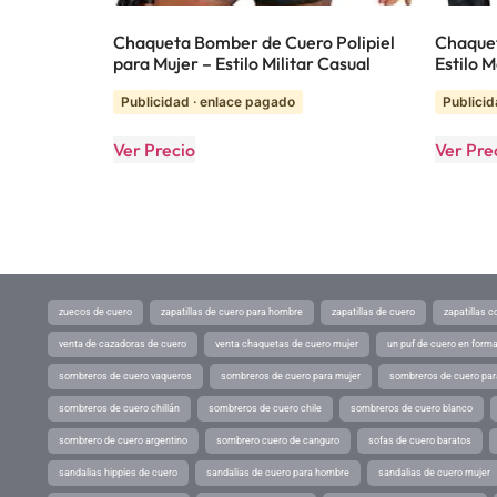
Chaqueta Bomber de Cuero Polipiel
Chaque
para Mujer – Estilo Militar Casual
Estilo 
Publicidad · enlace pagado
Publicid
Ver Precio
Ver Pre
zuecos de cuero
zapatillas de cuero para hombre
zapatillas de cuero
zapatillas 
venta de cazadoras de cuero
venta chaquetas de cuero mujer
un puf de cuero en form
sombreros de cuero vaqueros
sombreros de cuero para mujer
sombreros de cuero pa
sombreros de cuero chillán
sombreros de cuero chile
sombreros de cuero blanco
sombrero de cuero argentino
sombrero cuero de canguro
sofas de cuero baratos
sandalias hippies de cuero
sandalias de cuero para hombre
sandalias de cuero mujer