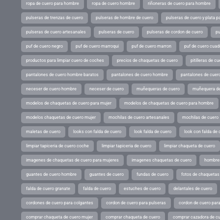
ropa de cuero para hombre
ropa de cuero hombre
riñoneras de cuero para hombre
pulseras de trenzas de cuero
pulseras de hombre de cuero
pulseras de cuero y plata p
pulseras de cuero artesanales
pulseras de cuero
pulseras de cordon de cuero
pu
puf de cuero negro
puf de cuero marroqui
puf de cuero marron
puf de cuero cuad
productos para limpiar cuero de coches
precios de chaquetas de cuero
pitilleras de cu
pantalones de cuero hombre baratos
pantalones de cuero hombre
pantalones de cuer
neceser de cuero hombre
neceser de cuero
muñequeras de cuero
muñequera de
modelos de chaquetas de cuero para mujer
modelos de chaquetas de cuero para hombre
modelos chaquetas de cuero mujer
mochilas de cuero artesanales
mochilas de cuero
maletas de cuero
looks con falda de cuero
look falda de cuero
look con falda de 
limpiar tapiceria de cuero coche
limpiar tapiceria de cuero
limpiar chaqueta de cuero
imagenes de chaquetas de cuero para mujeres
imagenes chaquetas de cuero
hombres
guantes de cuero hombre
guantes de cuero
fundas de cuero
fotos de chaquetas
falda de cuero granate
falda de cuero
estuches de cuero
delantales de cuero
cordones de cuero para colgantes
cordon de cuero para pulseras
cordon de cuero par
comprar chaqueta de cuero mujer
comprar chaqueta de cuero
comprar cazadora de c