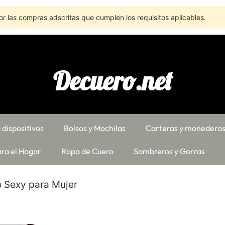
r las compras adscritas que cumplen los requisitos aplicables.
Decuero.net
 dispositivos
Bolsos y Mochilas
Carteras y monedero
ra el Hogar
Ropa de Cuero
Sombreros y Gorras
o Sexy para Mujer