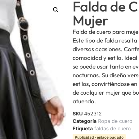
Falda de C
Mujer
Falda de cuero para mujer
Este tipo de falda resalta
diversas ocasiones. Confe
comodidad y estilo. Ideal
se puede usar tanto en ev
nocturnas. Su diseño vers
estilos, convirtiéndose e
de cualquier mujer que bu
atuendo.
SKU
452312
Categoría
Ropa de cuero
Etiqueta
faldas de cuero
Publicidad · enlace pagado