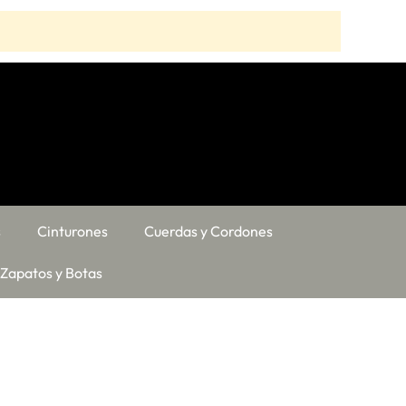
s
Cinturones
Cuerdas y Cordones
Zapatos y Botas