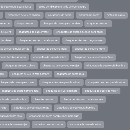
de cuero negra para fiesta
como combinar una falda de cuero negra
o
cinturones de cuero hombre
cinturones de cuero
cinturon de cuero
cintas de cuero
o marron
chupa de cuero
chumpas de cuero para hombre
chquetas de cuero
 de cuero
chaquetas de cuero verde
chaquetas de cuero sintetico para mujer
a hombres
chaquetas de cuero para hombre
chaquetas de cuero negro mujer
as de cuero mujer cortas
chaquetas de cuero mujer
chaquetas de cuero moto
 cuero hombre amazon
chaquetas de cuero hombre
chaquetas de cuero estilo motero
chaquetas de cuero chica
chaquetas de cuero cafe mujer
chaquetas de cuero cafe hombre
mbre
chaqueta de cuero zara hombre
chaqueta de cuero zara
chaqueta de cuero para mujer
chaqueta de cuero para hombres
chaqueta de cuero para hombre
chaqueta de cuero hombre zara
chaqueta de cuero hombre
chaqueta de cuero de mujer
nclas de cuero hombre
chanclas de cuero
chamarras de cuero para hombres
 rojas
cazadoras de cuero para moto
cazadoras de cuero para hombre
 cuero hombre zara
cazadoras de cuero hombre massimo dutti
azadora de cuero mujer
cazadora de cuero moto
cazadora de cuero hombre