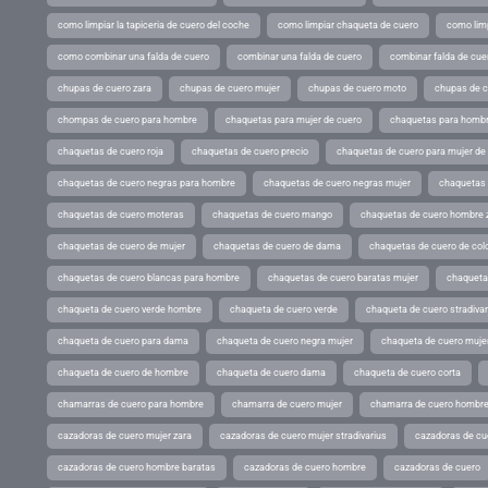
como limpiar la tapiceria de cuero del coche
como limpiar chaqueta de cuero
como limp
como combinar una falda de cuero
combinar una falda de cuero
combinar falda de cue
chupas de cuero zara
chupas de cuero mujer
chupas de cuero moto
chupas de 
chompas de cuero para hombre
chaquetas para mujer de cuero
chaquetas para hombr
chaquetas de cuero roja
chaquetas de cuero precio
chaquetas de cuero para mujer d
chaquetas de cuero negras para hombre
chaquetas de cuero negras mujer
chaquetas 
chaquetas de cuero moteras
chaquetas de cuero mango
chaquetas de cuero hombre 
chaquetas de cuero de mujer
chaquetas de cuero de dama
chaquetas de cuero de col
chaquetas de cuero blancas para hombre
chaquetas de cuero baratas mujer
chaqueta
chaqueta de cuero verde hombre
chaqueta de cuero verde
chaqueta de cuero stradivar
chaqueta de cuero para dama
chaqueta de cuero negra mujer
chaqueta de cuero mujer
chaqueta de cuero de hombre
chaqueta de cuero dama
chaqueta de cuero corta
chamarras de cuero para hombre
chamarra de cuero mujer
chamarra de cuero hombr
cazadoras de cuero mujer zara
cazadoras de cuero mujer stradivarius
cazadoras de cue
cazadoras de cuero hombre baratas
cazadoras de cuero hombre
cazadoras de cuero