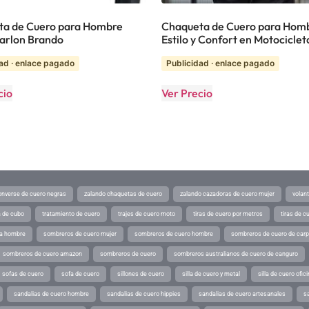
ta de Cuero para Hombre
Chaqueta de Cuero para Hom
Marlon Brando
Estilo y Confort en Motociclet
ad · enlace pagado
Publicidad · enlace pagado
cio
Ver Precio
converse de cuero negras
zalando chaquetas de cuero
zalando cazadoras de cuero mujer
volan
a de cubo
tratamiento de cuero
trajes de cuero moto
tiras de cuero por metros
tiras de c
ra hombre
sombreros de cuero mujer
sombreros de cuero hombre
sombreros de cuero de car
sombreros de cuero amazon
sombreros de cuero
sombreros australianos de cuero de canguro
sofas de cuero
sofa de cuero
sillones de cuero
silla de cuero y metal
silla de cuero ofic
sandalias de cuero hombre
sandalias de cuero hippies
sandalias de cuero artesanales
s