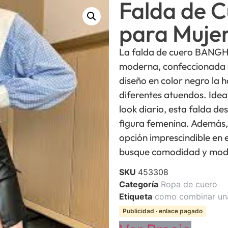
Falda de 
para Muj
La falda de cuero BANGHA
moderna, confeccionada e
diseño en color negro la h
diferentes atuendos. Idea
look diario, esta falda de
figura femenina. Además, 
opción imprescindible en 
busque comodidad y mod
SKU
453308
Categoría
Ropa de cuero
Etiqueta
como combinar una
Publicidad · enlace pagado