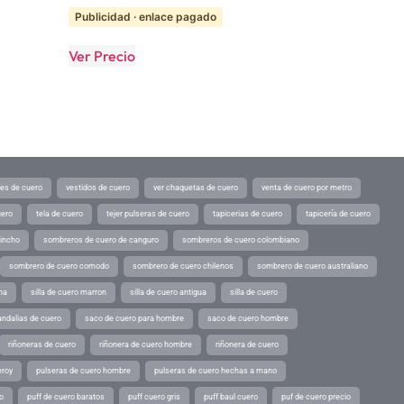
Publicidad · enlace pagado
Ver Precio
tes de cuero
vestidos de cuero
ver chaquetas de cuero
venta de cuero por metro
uero
tela de cuero
tejer pulseras de cuero
tapicerias de cuero
tapicería de cuero
pincho
sombreros de cuero de canguro
sombreros de cuero colombiano
sombrero de cuero comodo
sombrero de cuero chilenos
sombrero de cuero australiano
ina
silla de cuero marron
silla de cuero antigua
silla de cuero
andalias de cuero
saco de cuero para hombre
saco de cuero hombre
riñoneras de cuero
riñonera de cuero hombre
riñonera de cuero
eroy
pulseras de cuero hombre
pulseras de cuero hechas a mano
o
puff de cuero baratos
puff cuero gris
puff baul cuero
puf de cuero precio