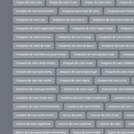
chupas de cuero zara
chupas de cuero mujer
chupas de cuero moto
chupas de 
chompas de cuero para hombre
chaquetas para mujer de cuero
chaquetas para hombr
chaquetas de cuero roja
chaquetas de cuero precio
chaquetas de cuero para mujer d
chaquetas de cuero negras para hombre
chaquetas de cuero negras mujer
chaquetas 
chaquetas de cuero moteras
chaquetas de cuero mango
chaquetas de cuero hombre 
chaquetas de cuero de mujer
chaquetas de cuero de dama
chaquetas de cuero de col
chaquetas de cuero blancas para hombre
chaquetas de cuero baratas mujer
chaqueta
chaqueta de cuero verde hombre
chaqueta de cuero verde
chaqueta de cuero stradivar
chaqueta de cuero para dama
chaqueta de cuero negra mujer
chaqueta de cuero mujer
chaqueta de cuero de hombre
chaqueta de cuero dama
chaqueta de cuero corta
chamarras de cuero para hombre
chamarra de cuero mujer
chamarra de cuero hombr
cazadoras de cuero mujer zara
cazadoras de cuero mujer stradivarius
cazadoras de cue
cazadoras de cuero hombre baratas
cazadoras de cuero hombre
cazadoras de cuero
cazadora de cuero estilo motero
cascos de cuero
casacas de cuero mujer
casac
carteras de cuero argentinas
carteras de cuero argentina
carteras de cuero
cart
bolsos de cuero para hombre artesanales
bolsos de cuero online
bolsos de cuero muje