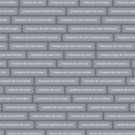
cuero hombre
chupas de cuero
chupa de cuero roja
chupa de cuero mujer
chupa de cuer
es de cuero
chaquetas para hombre de cuero
chaquetas negras de cuero
chaquetas de mujer
e moda
chaquetas de cuero para mujer
chaquetas de cuero para moto
chaquetas de cuero par
de cuero negra
chaquetas de cuero mujer zara
chaquetas de cuero mujer stradivarius
chaquet
zara
chaquetas de cuero hombre rockeras
chaquetas de cuero hombre baratas
chaquetas de
ores
chaquetas de cuero dama
chaquetas de cuero cortas mujer
chaquetas de cuero cortas
s de cuero baratas
chaquetas de cuero azul
chaquetas de cuero
chaqueta negra de cuero ho
ius
chaqueta de cuero sintetico mujer
chaqueta de cuero roja
chaqueta de cuero precio
 zara
chaqueta de cuero mujer
chaqueta de cuero moto hombre
chaqueta de cuero moto
chaqueta de cuero beige
chaqueta de cuero azul hombre
chanclas de cuero para hombre
cha
e
chalecos de cuero
chaketas de cuero
cazadoras moteras de cuero
cazadoras de cuero
ro mujer el corte ingles
cazadoras de cuero mujer
cazadoras de cuero moteras
cazadoras de
cazadora de cuero zara
cazadora de cuero segunda mano
cazadora de cuero roja mujer
c
as de cuero hombre
carteras negras de cuero
carteras de cuero prune
carteras de cuero hom
eras artesanales de cuero
carteras argentinas de cuero
cartera de cuero prune
cartera de cue
r
bolsos de cuero marruecos
bolsos de cuero artesanos
bolsos de cuero artesanales para ho