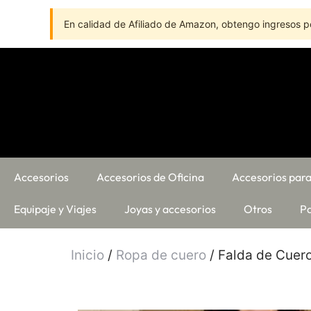
En calidad de Afiliado de Amazon, obtengo ingresos po
Accesorios
Accesorios de Oficina
Accesorios para
Equipaje y Viajes
Joyas y accesorios
Otros
Pa
Inicio
/
Ropa de cuero
/ Falda de Cuer