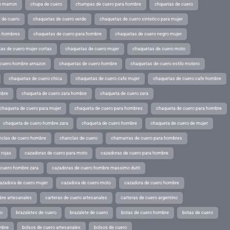
o marron
chupa de cuero
chumpas de cuero para hombre
chquetas de cuero
 de cuero
chaquetas de cuero verde
chaquetas de cuero sintetico para mujer
a hombres
chaquetas de cuero para hombre
chaquetas de cuero negro mujer
as de cuero mujer cortas
chaquetas de cuero mujer
chaquetas de cuero moto
 cuero hombre amazon
chaquetas de cuero hombre
chaquetas de cuero estilo motero
chaquetas de cuero chica
chaquetas de cuero cafe mujer
chaquetas de cuero cafe hombre
mbre
chaqueta de cuero zara hombre
chaqueta de cuero zara
chaqueta de cuero para mujer
chaqueta de cuero para hombres
chaqueta de cuero para hombre
chaqueta de cuero hombre zara
chaqueta de cuero hombre
chaqueta de cuero de mujer
nclas de cuero hombre
chanclas de cuero
chamarras de cuero para hombres
 rojas
cazadoras de cuero para moto
cazadoras de cuero para hombre
 cuero hombre zara
cazadoras de cuero hombre massimo dutti
azadora de cuero mujer
cazadora de cuero moto
cazadora de cuero hombre
bre artesanales
carteras de cuero artesanales
carteras de cuero argentino
ro
brazaletes de cuero
brazalete de cuero
botas de cuero hombre
botas de cuero
mbre
bolsos de cuero artesanales
bolsos de cuero