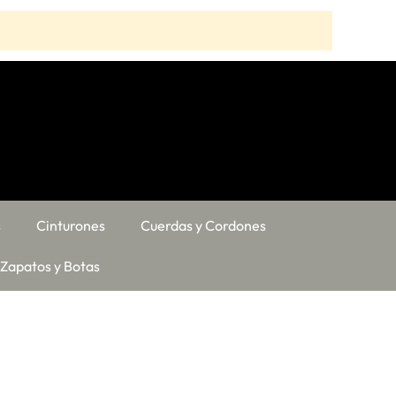
s
Cinturones
Cuerdas y Cordones
Zapatos y Botas