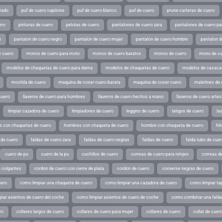
rado
puf de cuero capitone
puf de cuero blanco
puf de cuero
prune carteras de cuero
ero
pinturas de cuero
pelotas de cuero
pantalones de cuero zara
pantalones de cuero p
o
pantalon de cuero negro
pantalon de cuero mujer
pantalon de cuero hombre
pantalon d
 cuero
monos de cuero para moto
monos de cuero baratos
monos de cuero
mono de cu
modelos de chaquetas de cuero para dama
modelos de chaquetas de cuero
modelos de casaca
mochila de cuero
maquina de coser cuero barata
maquina de coser cuero
maletines de 
cuero
llaveros de cuero para hombres
llaveros de cuero hechos a mano
llaveros de cuero arte
limpiar cazadora de cuero
limpiadores de cuero
leggins de cuero
latigos de cuero
la
 con chaquetas de cuero
hombres con chaqueta de cuero
hombre con chaqueta de cuero
hil
 de cuero
faldas de cuero zara
faldas de cuero negras
faldas de cuero
falda tubo de cuer
cuero de pu
cuero de la pu
cuchillos de cuero
correas de cuero para relojes
correas de
a colgantes
cordon de cuero con cierre de plata
cordon de cuero
converse negras de cuero
uero
como limpiar una chaqueta de cuero
como limpiar una cazadora de cuero
como limpiar ta
iar asientos de cuero del coche
como limpiar asientos de cuero de coche
como combinar una falda 
ro
collares largos de cuero
collares de cuero para mujer
collares de cuero
collar de cuer