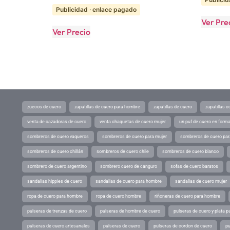
Publicidad · enlace pagado
Ver Pre
Ver Precio
zuecos de cuero
zapatillas de cuero para hombre
zapatillas de cuero
zapatillas 
venta de cazadoras de cuero
venta chaquetas de cuero mujer
un puf de cuero en form
sombreros de cuero vaqueros
sombreros de cuero para mujer
sombreros de cuero pa
sombreros de cuero chillán
sombreros de cuero chile
sombreros de cuero blanco
sombrero de cuero argentino
sombrero cuero de canguro
sofas de cuero baratos
sandalias hippies de cuero
sandalias de cuero para hombre
sandalias de cuero mujer
ropa de cuero para hombre
ropa de cuero hombre
riñoneras de cuero para hombre
pulseras de trenzas de cuero
pulseras de hombre de cuero
pulseras de cuero y plata p
pulseras de cuero artesanales
pulseras de cuero
pulseras de cordon de cuero
pu