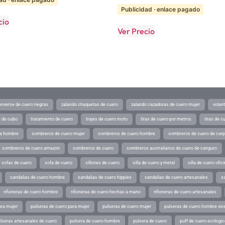
Publicidad · enlace pagado
cio
Ver Precio
converse de cuero negras
zalando chaquetas de cuero
zalando cazadoras de cuero mujer
volan
a de cubo
tratamiento de cuero
trajes de cuero moto
tiras de cuero por metros
tiras de c
ra hombre
sombreros de cuero mujer
sombreros de cuero hombre
sombreros de cuero de car
sombreros de cuero amazon
sombreros de cuero
sombreros australianos de cuero de canguro
sofas de cuero
sofa de cuero
sillones de cuero
silla de cuero y metal
silla de cuero ofic
sandalias de cuero hombre
sandalias de cuero hippies
sandalias de cuero artesanales
s
riñoneras de cuero hombre
riñoneras de cuero hechas a mano
riñoneras de cuero artesanales
ara mujer
pulseras de cuero para mujer
pulseras de cuero mujer
pulseras de cuero hombre vic
lseras artesanales de cuero
pulsera de cuero hombre
pulsera de cuero
puff de cuero ecologic