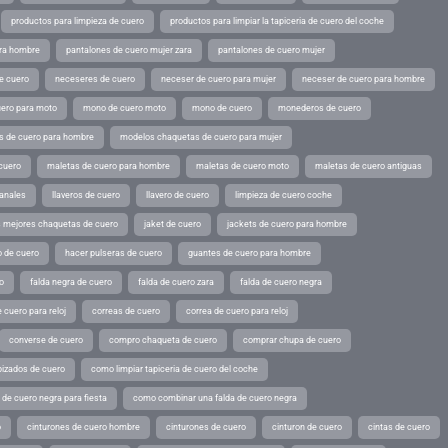
productos para limpieza de cuero
productos para limpiar la tapiceria de cuero del coche
ara hombre
pantalones de cuero mujer zara
pantalones de cuero mujer
e cuero
neceseres de cuero
neceser de cuero para mujer
neceser de cuero para hombre
ero para moto
mono de cuero moto
mono de cuero
monederos de cuero
s de cuero para hombre
modelos chaquetas de cuero para mujer
cuero
maletas de cuero para hombre
maletas de cuero moto
maletas de cuero antiguas
sanales
llaveros de cuero
llavero de cuero
limpieza de cuero coche
s mejores chaquetas de cuero
jaket de cuero
jackets de cuero para hombre
o de cuero
hacer pulseras de cuero
guantes de cuero para hombre
o
falda negra de cuero
falda de cuero zara
falda de cuero negra
 cuero para reloj
correas de cuero
correa de cuero para reloj
converse de cuero
compro chaqueta de cuero
comprar chupa de cuero
pizados de cuero
como limpiar tapiceria de cuero del coche
de cuero negra para fiesta
como combinar una falda de cuero negra
o
cinturones de cuero hombre
cinturones de cuero
cinturon de cuero
cintas de cuero