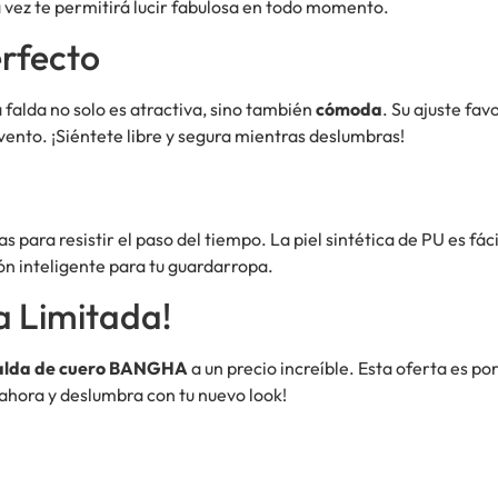
a vez te permitirá lucir fabulosa en todo momento.
rfecto
 falda no solo es atractiva, sino también
cómoda
. Su ajuste fav
vento. ¡Siéntete libre y segura mientras deslumbras!
s para resistir el paso del tiempo. La piel sintética de PU es fá
ón inteligente para tu guardarropa.
a Limitada!
alda de cuero BANGHA
a un precio increíble. Esta oferta es po
c ahora y deslumbra con tu nuevo look!