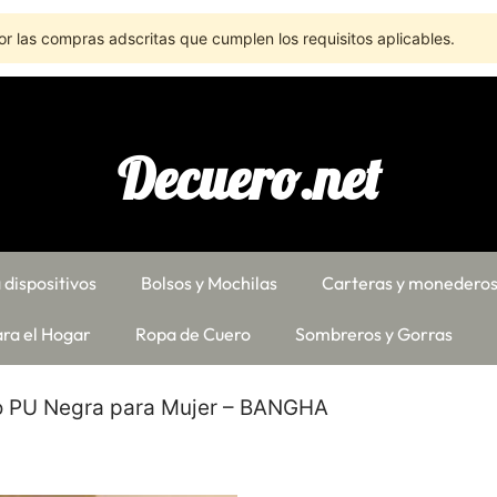
r las compras adscritas que cumplen los requisitos aplicables.
Decuero.net
 dispositivos
Bolsos y Mochilas
Carteras y monedero
ra el Hogar
Ropa de Cuero
Sombreros y Gorras
o PU Negra para Mujer – BANGHA