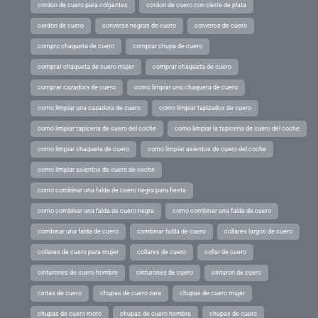
cordon de cuero para colgantes
cordon de cuero con cierre de plata
cordon de cuero
converse negras de cuero
converse de cuero
compro chaqueta de cuero
comprar chupa de cuero
comprar chaqueta de cuero mujer
comprar chaqueta de cuero
comprar cazadora de cuero
como limpiar una chaqueta de cuero
como limpiar una cazadora de cuero
como limpiar tapizados de cuero
como limpiar tapiceria de cuero del coche
como limpiar la tapiceria de cuero del coche
como limpiar chaqueta de cuero
como limpiar asientos de cuero del coche
como limpiar asientos de cuero de coche
como combinar una falda de cuero negra para fiesta
como combinar una falda de cuero negra
como combinar una falda de cuero
combinar una falda de cuero
combinar falda de cuero
collares largos de cuero
collares de cuero para mujer
collares de cuero
collar de cuero
cinturones de cuero hombre
cinturones de cuero
cinturon de cuero
cintas de cuero
chupas de cuero zara
chupas de cuero mujer
chupas de cuero moto
chupas de cuero hombre
chupas de cuero