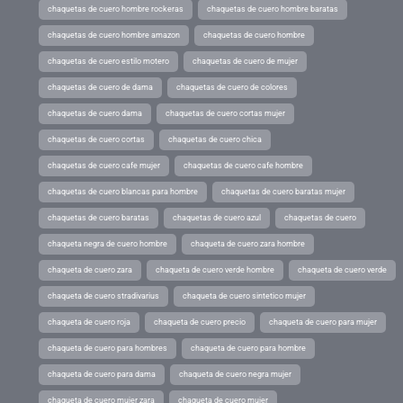
chaquetas de cuero hombre rockeras
chaquetas de cuero hombre baratas
chaquetas de cuero hombre amazon
chaquetas de cuero hombre
chaquetas de cuero estilo motero
chaquetas de cuero de mujer
chaquetas de cuero de dama
chaquetas de cuero de colores
chaquetas de cuero dama
chaquetas de cuero cortas mujer
chaquetas de cuero cortas
chaquetas de cuero chica
chaquetas de cuero cafe mujer
chaquetas de cuero cafe hombre
chaquetas de cuero blancas para hombre
chaquetas de cuero baratas mujer
chaquetas de cuero baratas
chaquetas de cuero azul
chaquetas de cuero
chaqueta negra de cuero hombre
chaqueta de cuero zara hombre
chaqueta de cuero zara
chaqueta de cuero verde hombre
chaqueta de cuero verde
chaqueta de cuero stradivarius
chaqueta de cuero sintetico mujer
chaqueta de cuero roja
chaqueta de cuero precio
chaqueta de cuero para mujer
chaqueta de cuero para hombres
chaqueta de cuero para hombre
chaqueta de cuero para dama
chaqueta de cuero negra mujer
chaqueta de cuero mujer zara
chaqueta de cuero mujer