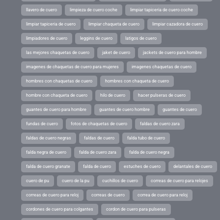
llavero de cuero
limpieza de cuero coche
limpiar tapiceria de cuero coche
limpiar tapiceria de cuero
limpiar chaqueta de cuero
limpiar cazadora de cuero
limpiadores de cuero
leggins de cuero
latigos de cuero
las mejores chaquetas de cuero
jaket de cuero
jackets de cuero para hombre
imagenes de chaquetas de cuero para mujeres
imagenes chaquetas de cuero
hombres con chaquetas de cuero
hombres con chaqueta de cuero
hombre con chaqueta de cuero
hilo de cuero
hacer pulseras de cuero
guantes de cuero para hombre
guantes de cuero hombre
guantes de cuero
fundas de cuero
fotos de chaquetas de cuero
faldas de cuero zara
faldas de cuero negras
faldas de cuero
falda tubo de cuero
falda negra de cuero
falda de cuero zara
falda de cuero negra
falda de cuero granate
falda de cuero
estuches de cuero
delantales de cuero
cuero de pu
cuero de la pu
cuchillos de cuero
correas de cuero para relojes
correas de cuero para reloj
correas de cuero
correa de cuero para reloj
cordones de cuero para colgantes
cordon de cuero para pulseras