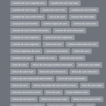
cazadora de cuero segunda mano
cazadora de cuero roja mujer
cazadora de cuero mujer
cazadora de cuero moto
cazadora de cuero hombre
cazadora de cuero estilo motero
cascos de cuero
casacas de cuero mujer
casacas de cuero hombre
carteras negras de cuero
carteras de cuero prune
carteras de cuero hombre artesanales
carteras de cuero artesanales
carteras de cuero argentino
carteras de cuero argentinas
carteras de cuero argentina
carteras de cuero
carteras artesanales de cuero
carteras argentinas de cuero
cartera de cuero prune
cartera de cuero
brazaletes de cuero
brazalete de cuero
botas de cuero hombre
botas de cuero
bolsos de cuero para hombre artesanales
bolsos de cuero online
bolsos de cuero mujer
bolsos de cuero marruecos
bolsos de cuero artesanos
bolsos de cuero artesanales para hombre
bolsos de cuero artesanales
bolsos de cuero
bolsos artesanales de cuero hechos a mano
bolso de cuero mujer
bolso de cuero hecho a mano
bolso de cuero
boinas militares cuero
boinas de cuero precios
boinas de cuero para mujer
boinas de cuero para hombre
boinas de cuero para caballeros
boinas de cuero hombre
boinas de cuero