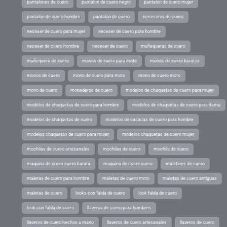
pantalones de cuero
pantalon de cuero negro
pantalon de cuero mujer
pantalon de cuero hombre
pantalon de cuero
neceseres de cuero
neceser de cuero para mujer
neceser de cuero para hombre
neceser de cuero hombre
neceser de cuero
muñequeras de cuero
muñequera de cuero
monos de cuero para moto
monos de cuero baratos
monos de cuero
mono de cuero para moto
mono de cuero moto
mono de cuero
monederos de cuero
modelos de chaquetas de cuero para mujer
modelos de chaquetas de cuero para hombre
modelos de chaquetas de cuero para dama
modelos de chaquetas de cuero
modelos de casacas de cuero para hombre
modelos chaquetas de cuero para mujer
modelos chaquetas de cuero mujer
mochilas de cuero artesanales
mochilas de cuero
mochila de cuero
maquina de coser cuero barata
maquina de coser cuero
maletines de cuero
maletas de cuero para hombre
maletas de cuero moto
maletas de cuero antiguas
maletas de cuero
looks con falda de cuero
look falda de cuero
look con falda de cuero
llaveros de cuero para hombres
llaveros de cuero hechos a mano
llaveros de cuero artesanales
llaveros de cuero