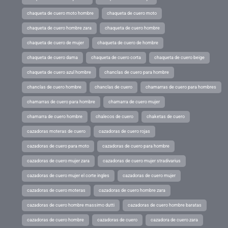
chaqueta de cuero moto hombre
chaqueta de cuero moto
chaqueta de cuero hombre zara
chaqueta de cuero hombre
chaqueta de cuero de mujer
chaqueta de cuero de hombre
chaqueta de cuero dama
chaqueta de cuero corta
chaqueta de cuero beige
chaqueta de cuero azul hombre
chanclas de cuero para hombre
chanclas de cuero hombre
chanclas de cuero
chamarras de cuero para hombres
chamarras de cuero para hombre
chamarra de cuero mujer
chamarra de cuero hombre
chalecos de cuero
chaketas de cuero
cazadoras moteras de cuero
cazadoras de cuero rojas
cazadoras de cuero para moto
cazadoras de cuero para hombre
cazadoras de cuero mujer zara
cazadoras de cuero mujer stradivarius
cazadoras de cuero mujer el corte ingles
cazadoras de cuero mujer
cazadoras de cuero moteras
cazadoras de cuero hombre zara
cazadoras de cuero hombre massimo dutti
cazadoras de cuero hombre baratas
cazadoras de cuero hombre
cazadoras de cuero
cazadora de cuero zara