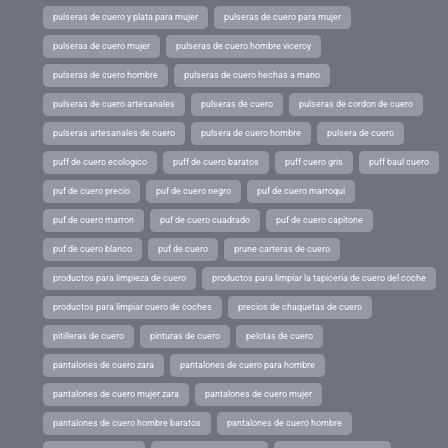
pulseras de cuero y plata para mujer
pulseras de cuero para mujer
pulseras de cuero mujer
pulseras de cuero hombre viceroy
pulseras de cuero hombre
pulseras de cuero hechas a mano
pulseras de cuero artesanales
pulseras de cuero
pulseras de cordon de cuero
pulseras artesanales de cuero
pulsera de cuero hombre
pulsera de cuero
puff de cuero ecologico
puff de cuero baratos
puff cuero gris
puff baul cuero
puf de cuero precio
puf de cuero negro
puf de cuero marroqui
puf de cuero marron
puf de cuero cuadrado
puf de cuero capitone
puf de cuero blanco
puf de cuero
prune carteras de cuero
productos para limpieza de cuero
productos para limpiar la tapiceria de cuero del coche
productos para limpiar cuero de coches
precios de chaquetas de cuero
pitilleras de cuero
pinturas de cuero
pelotas de cuero
pantalones de cuero zara
pantalones de cuero para hombre
pantalones de cuero mujer zara
pantalones de cuero mujer
pantalones de cuero hombre baratos
pantalones de cuero hombre