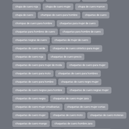
chupa de cuero roja
chupa de cuero mujer
chupa de cuero marron
chupa de cuero
chumpas de cuero para hombre
chquetas de cuero
chompas de cuero para hombre
chaquetas para mujer de cuero
chaquetas para hombres de cuero
chaquetas para hombre de cuero
chaquetas negras de cuero
chaquetas de mujer de cuero
chaquetas de cuero verde
chaquetas de cuero sintetico para mujer
chaquetas de cuero roja
chaquetas de cuero precio
chaquetas de cuero para mujer de moda
chaquetas de cuero para mujer
chaquetas de cuero para moto
chaquetas de cuero para hombres
chaquetas de cuero para hombre
chaquetas de cuero negro mujer
chaquetas de cuero negras para hombre
chaquetas de cuero negras mujer
chaquetas de cuero negra
chaquetas de cuero mujer zara
chaquetas de cuero mujer stradivarius
chaquetas de cuero mujer cortas
chaquetas de cuero mujer
chaquetas de cuero moto
chaquetas de cuero moteras
chaquetas de cuero mango
chaquetas de cuero hombre zara