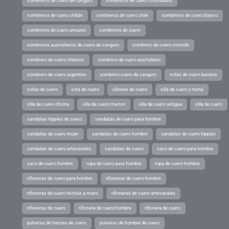
sombreros de cuero de canguro
sombreros de cuero colombiano
sombreros de cuero chillán
sombreros de cuero chile
sombreros de cuero blanco
sombreros de cuero amazon
sombreros de cuero
sombreros australianos de cuero de canguro
sombrero de cuero comodo
sombrero de cuero chilenos
sombrero de cuero australiano
sombrero de cuero argentino
sombrero cuero de canguro
sofas de cuero baratos
sofas de cuero
sofa de cuero
sillones de cuero
silla de cuero y metal
silla de cuero oficina
silla de cuero marron
silla de cuero antigua
silla de cuero
sandalias hippies de cuero
sandalias de cuero para hombre
sandalias de cuero mujer
sandalias de cuero hombre
sandalias de cuero hippies
sandalias de cuero artesanales
sandalias de cuero
saco de cuero para hombre
saco de cuero hombre
ropa de cuero para hombre
ropa de cuero hombre
riñoneras de cuero para hombre
riñoneras de cuero hombre
riñoneras de cuero hechas a mano
riñoneras de cuero artesanales
riñoneras de cuero
riñonera de cuero hombre
riñonera de cuero
pulseras de trenzas de cuero
pulseras de hombre de cuero