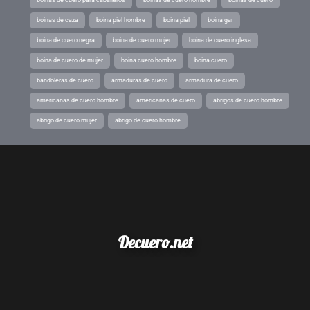
boinas de caza
boina piel hombre
boina piel
boina gar
boina de cuero negra
boina de cuero mujer
boina de cuero inglesa
boina de cuero de mujer
boina cuero hombre
boina cuero
bandoleras de cuero
armaduras de cuero
armadura de cuero
americanas de cuero hombre
americanas de cuero
abrigos de cuero hombre
abrigo de cuero mujer
abrigo de cuero hombre
Decuero.net