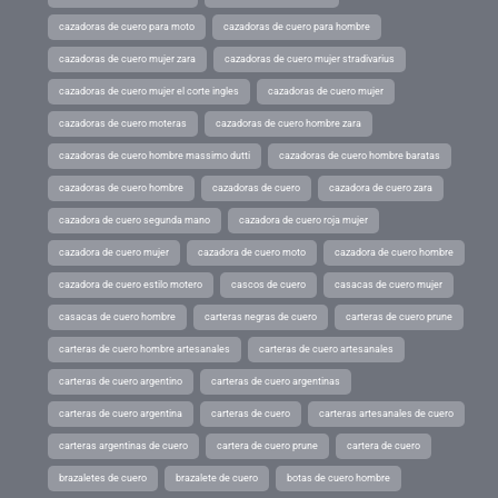
cazadoras de cuero para moto
cazadoras de cuero para hombre
cazadoras de cuero mujer zara
cazadoras de cuero mujer stradivarius
cazadoras de cuero mujer el corte ingles
cazadoras de cuero mujer
cazadoras de cuero moteras
cazadoras de cuero hombre zara
cazadoras de cuero hombre massimo dutti
cazadoras de cuero hombre baratas
cazadoras de cuero hombre
cazadoras de cuero
cazadora de cuero zara
cazadora de cuero segunda mano
cazadora de cuero roja mujer
cazadora de cuero mujer
cazadora de cuero moto
cazadora de cuero hombre
cazadora de cuero estilo motero
cascos de cuero
casacas de cuero mujer
casacas de cuero hombre
carteras negras de cuero
carteras de cuero prune
carteras de cuero hombre artesanales
carteras de cuero artesanales
carteras de cuero argentino
carteras de cuero argentinas
carteras de cuero argentina
carteras de cuero
carteras artesanales de cuero
carteras argentinas de cuero
cartera de cuero prune
cartera de cuero
brazaletes de cuero
brazalete de cuero
botas de cuero hombre