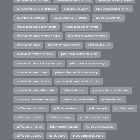
sandalias de cuero artesanales
sandalias de cuero
saco de cuero para hombre
saco de cuero hombre
ropa de cuero para hombre
ropa de cuero hombre
riñoneras de cuero para hombre
riñoneras de cuero hombre
riñoneras de cuero hechas a mano
riñoneras de cuero artesanales
riñoneras de cuero
riñonera de cuero hombre
riñonera de cuero
pulseras de trenzas de cuero
pulseras de hombre de cuero
pulseras de cuero y plata para mujer
pulseras de cuero para mujer
pulseras de cuero mujer
pulseras de cuero hombre viceroy
pulseras de cuero hombre
pulseras de cuero hechas a mano
pulseras de cuero artesanales
pulseras de cuero
pulseras de cordon de cuero
pulseras artesanales de cuero
pulsera de cuero hombre
pulsera de cuero
puff de cuero ecologico
puff de cuero baratos
puff cuero gris
puff baul cuero
puf de cuero precio
puf de cuero negro
puf de cuero marroqui
puf de cuero marron
puf de cuero cuadrado
puf de cuero capitone
puf de cuero blanco
puf de cuero
prune carteras de cuero