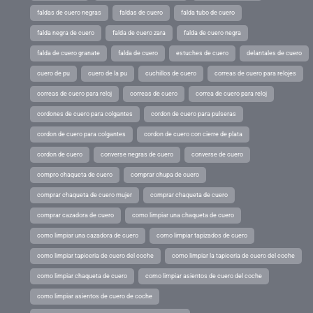
faldas de cuero negras
faldas de cuero
falda tubo de cuero
falda negra de cuero
falda de cuero zara
falda de cuero negra
falda de cuero granate
falda de cuero
estuches de cuero
delantales de cuero
cuero de pu
cuero de la pu
cuchillos de cuero
correas de cuero para relojes
correas de cuero para reloj
correas de cuero
correa de cuero para reloj
cordones de cuero para colgantes
cordon de cuero para pulseras
cordon de cuero para colgantes
cordon de cuero con cierre de plata
cordon de cuero
converse negras de cuero
converse de cuero
compro chaqueta de cuero
comprar chupa de cuero
comprar chaqueta de cuero mujer
comprar chaqueta de cuero
comprar cazadora de cuero
como limpiar una chaqueta de cuero
como limpiar una cazadora de cuero
como limpiar tapizados de cuero
como limpiar tapiceria de cuero del coche
como limpiar la tapiceria de cuero del coche
como limpiar chaqueta de cuero
como limpiar asientos de cuero del coche
como limpiar asientos de cuero de coche