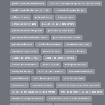
productos para limpieza de cuero
productos para limpiar la tapiceria de cuero del coche
productos para limpiar cuero de coches
precios de chaquetas de cuero
pitilleras de cuero
pinturas de cuero
pelotas de cuero
pantalones de cuero zara
pantalones de cuero para hombre
pantalones de cuero mujer zara
pantalones de cuero mujer
pantalones de cuero hombre baratos
pantalones de cuero hombre
pantalones de cuero
pantalon de cuero negro
pantalon de cuero mujer
pantalon de cuero hombre
pantalon de cuero
neceseres de cuero
neceser de cuero para mujer
neceser de cuero para hombre
neceser de cuero hombre
neceser de cuero
muñequeras de cuero
muñequera de cuero
monos de cuero para moto
monos de cuero baratos
monos de cuero
mono de cuero para moto
mono de cuero moto
mono de cuero
monederos de cuero
modelos de chaquetas de cuero para mujer
modelos de chaquetas de cuero para hombre
modelos de chaquetas de cuero para dama
modelos de chaquetas de cuero
modelos de casacas de cuero para hombre