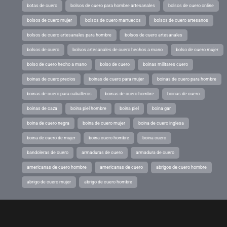
botas de cuero
bolsos de cuero para hombre artesanales
bolsos de cuero online
bolsos de cuero mujer
bolsos de cuero marruecos
bolsos de cuero artesanos
bolsos de cuero artesanales para hombre
bolsos de cuero artesanales
bolsos de cuero
bolsos artesanales de cuero hechos a mano
bolso de cuero mujer
bolso de cuero hecho a mano
bolso de cuero
boinas militares cuero
boinas de cuero precios
boinas de cuero para mujer
boinas de cuero para hombre
boinas de cuero para caballeros
boinas de cuero hombre
boinas de cuero
boinas de caza
boina piel hombre
boina piel
boina gar
boina de cuero negra
boina de cuero mujer
boina de cuero inglesa
boina de cuero de mujer
boina cuero hombre
boina cuero
bandoleras de cuero
armaduras de cuero
armadura de cuero
americanas de cuero hombre
americanas de cuero
abrigos de cuero hombre
abrigo de cuero mujer
abrigo de cuero hombre