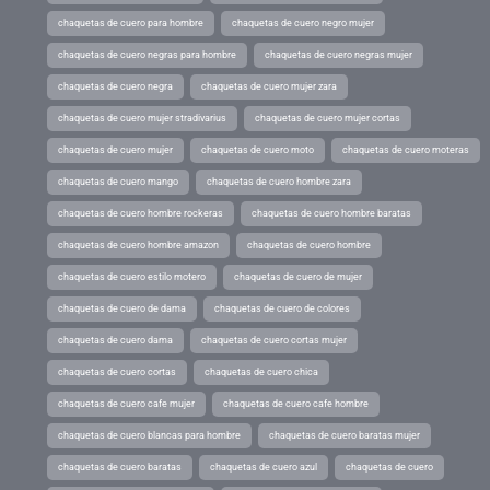
chaquetas de cuero para hombre
chaquetas de cuero negro mujer
chaquetas de cuero negras para hombre
chaquetas de cuero negras mujer
chaquetas de cuero negra
chaquetas de cuero mujer zara
chaquetas de cuero mujer stradivarius
chaquetas de cuero mujer cortas
chaquetas de cuero mujer
chaquetas de cuero moto
chaquetas de cuero moteras
chaquetas de cuero mango
chaquetas de cuero hombre zara
chaquetas de cuero hombre rockeras
chaquetas de cuero hombre baratas
chaquetas de cuero hombre amazon
chaquetas de cuero hombre
chaquetas de cuero estilo motero
chaquetas de cuero de mujer
chaquetas de cuero de dama
chaquetas de cuero de colores
chaquetas de cuero dama
chaquetas de cuero cortas mujer
chaquetas de cuero cortas
chaquetas de cuero chica
chaquetas de cuero cafe mujer
chaquetas de cuero cafe hombre
chaquetas de cuero blancas para hombre
chaquetas de cuero baratas mujer
chaquetas de cuero baratas
chaquetas de cuero azul
chaquetas de cuero