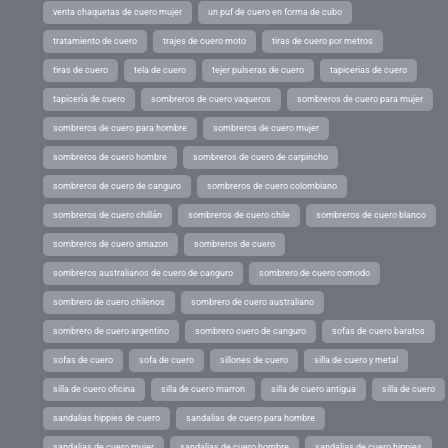
venta chaquetas de cuero mujer
un puf de cuero en forma de cubo
tratamiento de cuero
trajes de cuero moto
tiras de cuero por metros
tiras de cuero
tela de cuero
tejer pulseras de cuero
tapicerias de cuero
tapicería de cuero
sombreros de cuero vaqueros
sombreros de cuero para mujer
sombreros de cuero para hombre
sombreros de cuero mujer
sombreros de cuero hombre
sombreros de cuero de carpincho
sombreros de cuero de canguro
sombreros de cuero colombiano
sombreros de cuero chillán
sombreros de cuero chile
sombreros de cuero blanco
sombreros de cuero amazon
sombreros de cuero
sombreros australianos de cuero de canguro
sombrero de cuero comodo
sombrero de cuero chilenos
sombrero de cuero australiano
sombrero de cuero argentino
sombrero cuero de canguro
sofas de cuero baratos
sofas de cuero
sofa de cuero
sillones de cuero
silla de cuero y metal
silla de cuero oficina
silla de cuero marron
silla de cuero antigua
silla de cuero
sandalias hippies de cuero
sandalias de cuero para hombre
sandalias de cuero mujer
sandalias de cuero hombre
sandalias de cuero hippies