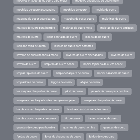
modelos chaquetas de cuero para mujer
modelos chaquetas de cuero mujer
mochilas de cuero artesanales
mochilas de cuero
mochila de cuero
maquina de coser cuero barata
maquina de coser cuero
maletines de cuero
maletas de cuero para hombre
maletas de cuero moto
maletas de cuero antiguas
maletas de cuero
looks con falda de cuero
look falda de cuero
look con falda de cuero
llaveros de cuero para hombres
llaveros de cuero hechos a mano
llaveros de cuero artesanales
llaveros de cuero
llavero de cuero
limpieza de cuero coche
limpiar tapiceria de cuero coche
limpiar tapiceria de cuero
limpiar chaqueta de cuero
limpiar cazadora de cuero
limpiadores de cuero
leggins de cuero
latigos de cuero
las mejores chaquetas de cuero
jaket de cuero
jackets de cuero para hombre
imagenes de chaquetas de cuero para mujeres
imagenes chaquetas de cuero
hombres con chaquetas de cuero
hombres con chaqueta de cuero
hombre con chaqueta de cuero
hilo de cuero
hacer pulseras de cuero
guantes de cuero para hombre
guantes de cuero hombre
guantes de cuero
fundas de cuero
fotos de chaquetas de cuero
faldas de cuero zara