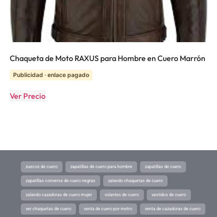
Chaqueta de Moto RAXUS para Hombre en Cuero Marrón
Publicidad · enlace pagado
Ver Precio
zuecos de cuero
zapatillas de cuero para hombre
zapatillas de cuero
zapatillas converse de cuero negras
zalando chaquetas de cuero
zalando cazadoras de cuero mujer
volantes de cuero
vestidos de cuero
ver chaquetas de cuero
venta de cuero por metro
venta de cazadoras de cuero