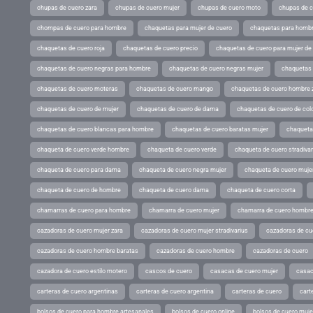
chupas de cuero zara
chupas de cuero mujer
chupas de cuero moto
chupas de 
chompas de cuero para hombre
chaquetas para mujer de cuero
chaquetas para hombr
chaquetas de cuero roja
chaquetas de cuero precio
chaquetas de cuero para mujer d
chaquetas de cuero negras para hombre
chaquetas de cuero negras mujer
chaquetas 
chaquetas de cuero moteras
chaquetas de cuero mango
chaquetas de cuero hombre 
chaquetas de cuero de mujer
chaquetas de cuero de dama
chaquetas de cuero de col
chaquetas de cuero blancas para hombre
chaquetas de cuero baratas mujer
chaqueta
chaqueta de cuero verde hombre
chaqueta de cuero verde
chaqueta de cuero stradivar
chaqueta de cuero para dama
chaqueta de cuero negra mujer
chaqueta de cuero mujer
chaqueta de cuero de hombre
chaqueta de cuero dama
chaqueta de cuero corta
chamarras de cuero para hombre
chamarra de cuero mujer
chamarra de cuero hombr
cazadoras de cuero mujer zara
cazadoras de cuero mujer stradivarius
cazadoras de cue
cazadoras de cuero hombre baratas
cazadoras de cuero hombre
cazadoras de cuero
cazadora de cuero estilo motero
cascos de cuero
casacas de cuero mujer
casac
carteras de cuero argentinas
carteras de cuero argentina
carteras de cuero
cart
bolsos de cuero para hombre artesanales
bolsos de cuero online
bolsos de cuero muje