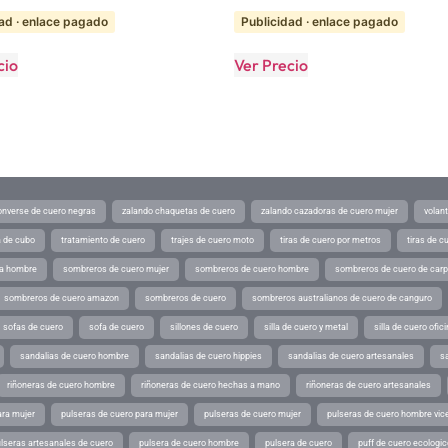
ad · enlace pagado
Publicidad · enlace pagado
cio
Ver Precio
converse de cuero negras
zalando chaquetas de cuero
zalando cazadoras de cuero mujer
volan
a de cubo
tratamiento de cuero
trajes de cuero moto
tiras de cuero por metros
tiras de c
ra hombre
sombreros de cuero mujer
sombreros de cuero hombre
sombreros de cuero de car
sombreros de cuero amazon
sombreros de cuero
sombreros australianos de cuero de canguro
sofas de cuero
sofa de cuero
sillones de cuero
silla de cuero y metal
silla de cuero ofic
sandalias de cuero hombre
sandalias de cuero hippies
sandalias de cuero artesanales
s
riñoneras de cuero hombre
riñoneras de cuero hechas a mano
riñoneras de cuero artesanales
ara mujer
pulseras de cuero para mujer
pulseras de cuero mujer
pulseras de cuero hombre vic
lseras artesanales de cuero
pulsera de cuero hombre
pulsera de cuero
puff de cuero ecologic