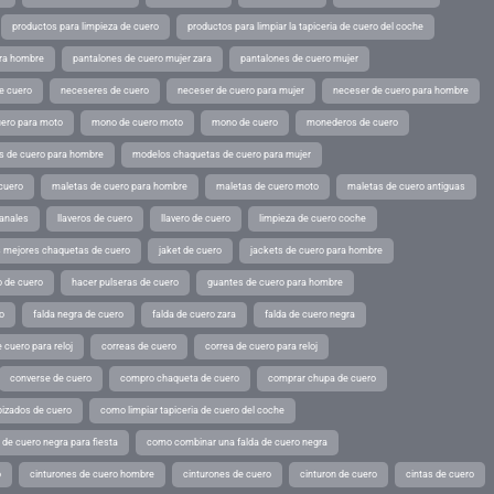
productos para limpieza de cuero
productos para limpiar la tapiceria de cuero del coche
ara hombre
pantalones de cuero mujer zara
pantalones de cuero mujer
e cuero
neceseres de cuero
neceser de cuero para mujer
neceser de cuero para hombre
ero para moto
mono de cuero moto
mono de cuero
monederos de cuero
s de cuero para hombre
modelos chaquetas de cuero para mujer
cuero
maletas de cuero para hombre
maletas de cuero moto
maletas de cuero antiguas
sanales
llaveros de cuero
llavero de cuero
limpieza de cuero coche
s mejores chaquetas de cuero
jaket de cuero
jackets de cuero para hombre
o de cuero
hacer pulseras de cuero
guantes de cuero para hombre
o
falda negra de cuero
falda de cuero zara
falda de cuero negra
 cuero para reloj
correas de cuero
correa de cuero para reloj
converse de cuero
compro chaqueta de cuero
comprar chupa de cuero
pizados de cuero
como limpiar tapiceria de cuero del coche
de cuero negra para fiesta
como combinar una falda de cuero negra
o
cinturones de cuero hombre
cinturones de cuero
cinturon de cuero
cintas de cuero