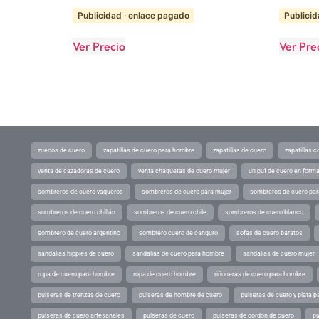
Publicidad · enlace pagado
Publicid
Ver Precio
Ver Pre
zuecos de cuero
zapatillas de cuero para hombre
zapatillas de cuero
zapatillas 
venta de cazadoras de cuero
venta chaquetas de cuero mujer
un puf de cuero en form
sombreros de cuero vaqueros
sombreros de cuero para mujer
sombreros de cuero pa
sombreros de cuero chillán
sombreros de cuero chile
sombreros de cuero blanco
sombrero de cuero argentino
sombrero cuero de canguro
sofas de cuero baratos
sandalias hippies de cuero
sandalias de cuero para hombre
sandalias de cuero mujer
ropa de cuero para hombre
ropa de cuero hombre
riñoneras de cuero para hombre
pulseras de trenzas de cuero
pulseras de hombre de cuero
pulseras de cuero y plata p
pulseras de cuero artesanales
pulseras de cuero
pulseras de cordon de cuero
pu