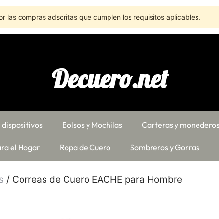
r las compras adscritas que cumplen los requisitos aplicables.
Decuero.net
 dispositivos
Bolsos y Mochilas
Carteras y monedero
ra el Hogar
Ropa de Cuero
Sombreros y Gorras
s
/ Correas de Cuero EACHE para Hombre