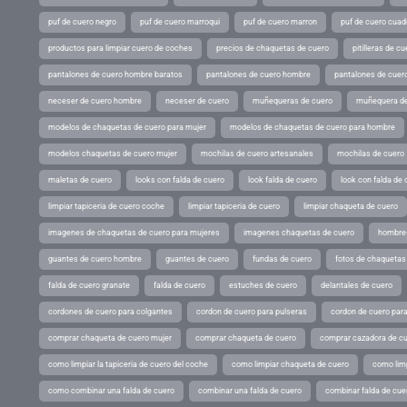
puf de cuero negro
puf de cuero marroqui
puf de cuero marron
puf de cuero cuad
productos para limpiar cuero de coches
precios de chaquetas de cuero
pitilleras de cu
pantalones de cuero hombre baratos
pantalones de cuero hombre
pantalones de cuer
neceser de cuero hombre
neceser de cuero
muñequeras de cuero
muñequera de
modelos de chaquetas de cuero para mujer
modelos de chaquetas de cuero para hombre
modelos chaquetas de cuero mujer
mochilas de cuero artesanales
mochilas de cuero
maletas de cuero
looks con falda de cuero
look falda de cuero
look con falda de 
limpiar tapiceria de cuero coche
limpiar tapiceria de cuero
limpiar chaqueta de cuero
imagenes de chaquetas de cuero para mujeres
imagenes chaquetas de cuero
hombres
guantes de cuero hombre
guantes de cuero
fundas de cuero
fotos de chaquetas
falda de cuero granate
falda de cuero
estuches de cuero
delantales de cuero
cordones de cuero para colgantes
cordon de cuero para pulseras
cordon de cuero par
comprar chaqueta de cuero mujer
comprar chaqueta de cuero
comprar cazadora de c
como limpiar la tapiceria de cuero del coche
como limpiar chaqueta de cuero
como limp
como combinar una falda de cuero
combinar una falda de cuero
combinar falda de cue