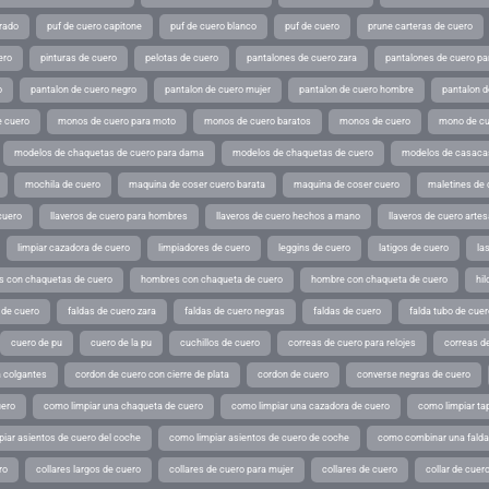
rado
puf de cuero capitone
puf de cuero blanco
puf de cuero
prune carteras de cuero
ero
pinturas de cuero
pelotas de cuero
pantalones de cuero zara
pantalones de cuero p
o
pantalon de cuero negro
pantalon de cuero mujer
pantalon de cuero hombre
pantalon d
 cuero
monos de cuero para moto
monos de cuero baratos
monos de cuero
mono de cu
modelos de chaquetas de cuero para dama
modelos de chaquetas de cuero
modelos de casaca
mochila de cuero
maquina de coser cuero barata
maquina de coser cuero
maletines de 
cuero
llaveros de cuero para hombres
llaveros de cuero hechos a mano
llaveros de cuero arte
limpiar cazadora de cuero
limpiadores de cuero
leggins de cuero
latigos de cuero
la
 con chaquetas de cuero
hombres con chaqueta de cuero
hombre con chaqueta de cuero
hil
 de cuero
faldas de cuero zara
faldas de cuero negras
faldas de cuero
falda tubo de cuer
cuero de pu
cuero de la pu
cuchillos de cuero
correas de cuero para relojes
correas de
a colgantes
cordon de cuero con cierre de plata
cordon de cuero
converse negras de cuero
uero
como limpiar una chaqueta de cuero
como limpiar una cazadora de cuero
como limpiar ta
iar asientos de cuero del coche
como limpiar asientos de cuero de coche
como combinar una falda 
ro
collares largos de cuero
collares de cuero para mujer
collares de cuero
collar de cuer