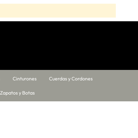
s
Cinturones
Cuerdas y Cordones
Zapatos y Botas