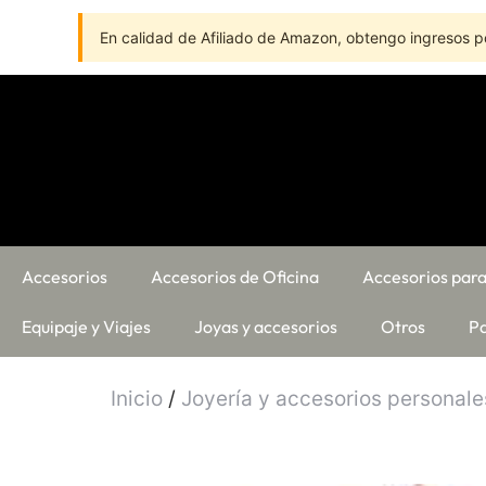
En calidad de Afiliado de Amazon, obtengo ingresos po
Accesorios
Accesorios de Oficina
Accesorios para
Equipaje y Viajes
Joyas y accesorios
Otros
Pa
Inicio
/
Joyería y accesorios personale