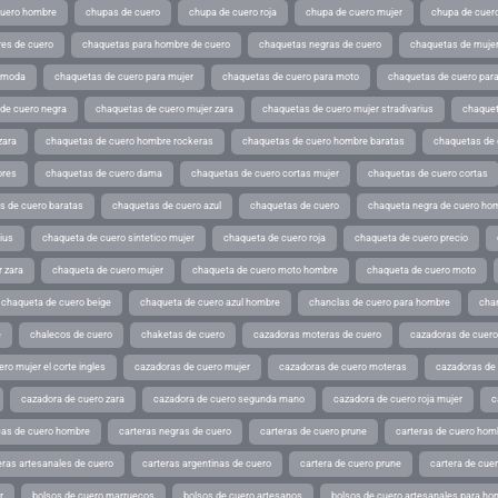
cuero hombre
chupas de cuero
chupa de cuero roja
chupa de cuero mujer
chupa de cuer
es de cuero
chaquetas para hombre de cuero
chaquetas negras de cuero
chaquetas de mujer
e moda
chaquetas de cuero para mujer
chaquetas de cuero para moto
chaquetas de cuero par
de cuero negra
chaquetas de cuero mujer zara
chaquetas de cuero mujer stradivarius
chaquet
zara
chaquetas de cuero hombre rockeras
chaquetas de cuero hombre baratas
chaquetas de
ores
chaquetas de cuero dama
chaquetas de cuero cortas mujer
chaquetas de cuero cortas
s de cuero baratas
chaquetas de cuero azul
chaquetas de cuero
chaqueta negra de cuero ho
ius
chaqueta de cuero sintetico mujer
chaqueta de cuero roja
chaqueta de cuero precio
 zara
chaqueta de cuero mujer
chaqueta de cuero moto hombre
chaqueta de cuero moto
chaqueta de cuero beige
chaqueta de cuero azul hombre
chanclas de cuero para hombre
cha
e
chalecos de cuero
chaketas de cuero
cazadoras moteras de cuero
cazadoras de cuero
ro mujer el corte ingles
cazadoras de cuero mujer
cazadoras de cuero moteras
cazadoras de
cazadora de cuero zara
cazadora de cuero segunda mano
cazadora de cuero roja mujer
c
as de cuero hombre
carteras negras de cuero
carteras de cuero prune
carteras de cuero hom
eras artesanales de cuero
carteras argentinas de cuero
cartera de cuero prune
cartera de cue
r
bolsos de cuero marruecos
bolsos de cuero artesanos
bolsos de cuero artesanales para ho