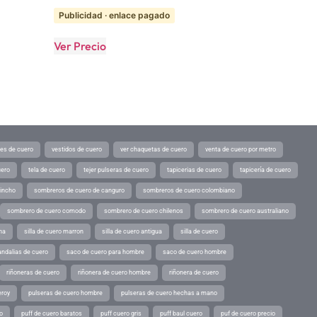
Publicidad · enlace pagado
Ver Precio
tes de cuero
vestidos de cuero
ver chaquetas de cuero
venta de cuero por metro
uero
tela de cuero
tejer pulseras de cuero
tapicerias de cuero
tapicería de cuero
pincho
sombreros de cuero de canguro
sombreros de cuero colombiano
sombrero de cuero comodo
sombrero de cuero chilenos
sombrero de cuero australiano
ina
silla de cuero marron
silla de cuero antigua
silla de cuero
andalias de cuero
saco de cuero para hombre
saco de cuero hombre
riñoneras de cuero
riñonera de cuero hombre
riñonera de cuero
eroy
pulseras de cuero hombre
pulseras de cuero hechas a mano
o
puff de cuero baratos
puff cuero gris
puff baul cuero
puf de cuero precio