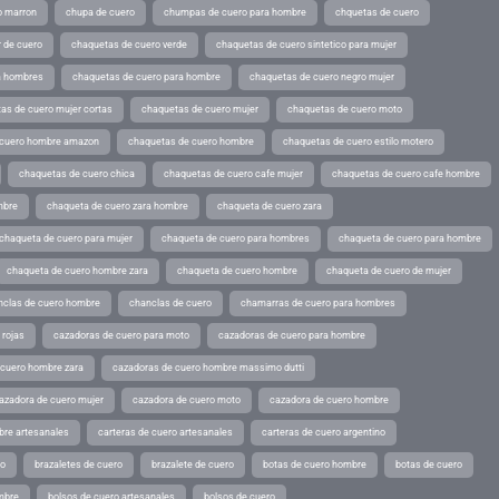
o marron
chupa de cuero
chumpas de cuero para hombre
chquetas de cuero
 de cuero
chaquetas de cuero verde
chaquetas de cuero sintetico para mujer
a hombres
chaquetas de cuero para hombre
chaquetas de cuero negro mujer
as de cuero mujer cortas
chaquetas de cuero mujer
chaquetas de cuero moto
 cuero hombre amazon
chaquetas de cuero hombre
chaquetas de cuero estilo motero
chaquetas de cuero chica
chaquetas de cuero cafe mujer
chaquetas de cuero cafe hombre
mbre
chaqueta de cuero zara hombre
chaqueta de cuero zara
chaqueta de cuero para mujer
chaqueta de cuero para hombres
chaqueta de cuero para hombre
chaqueta de cuero hombre zara
chaqueta de cuero hombre
chaqueta de cuero de mujer
nclas de cuero hombre
chanclas de cuero
chamarras de cuero para hombres
 rojas
cazadoras de cuero para moto
cazadoras de cuero para hombre
 cuero hombre zara
cazadoras de cuero hombre massimo dutti
azadora de cuero mujer
cazadora de cuero moto
cazadora de cuero hombre
bre artesanales
carteras de cuero artesanales
carteras de cuero argentino
ro
brazaletes de cuero
brazalete de cuero
botas de cuero hombre
botas de cuero
mbre
bolsos de cuero artesanales
bolsos de cuero