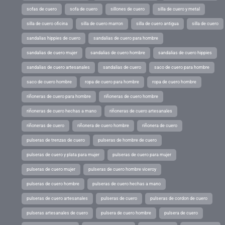
sofas de cuero
sofa de cuero
sillones de cuero
silla de cuero y metal
silla de cuero oficina
silla de cuero marron
silla de cuero antigua
silla de cuero
sandalias hippies de cuero
sandalias de cuero para hombre
sandalias de cuero mujer
sandalias de cuero hombre
sandalias de cuero hippies
sandalias de cuero artesanales
sandalias de cuero
saco de cuero para hombre
saco de cuero hombre
ropa de cuero para hombre
ropa de cuero hombre
riñoneras de cuero para hombre
riñoneras de cuero hombre
riñoneras de cuero hechas a mano
riñoneras de cuero artesanales
riñoneras de cuero
riñonera de cuero hombre
riñonera de cuero
pulseras de trenzas de cuero
pulseras de hombre de cuero
pulseras de cuero y plata para mujer
pulseras de cuero para mujer
pulseras de cuero mujer
pulseras de cuero hombre viceroy
pulseras de cuero hombre
pulseras de cuero hechas a mano
pulseras de cuero artesanales
pulseras de cuero
pulseras de cordon de cuero
pulseras artesanales de cuero
pulsera de cuero hombre
pulsera de cuero