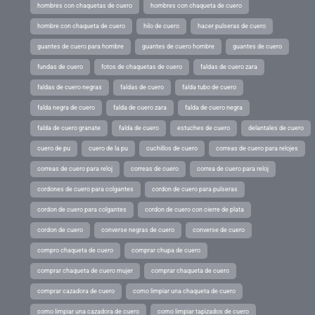
hombres con chaquetas de cuero
hombres con chaqueta de cuero
hombre con chaqueta de cuero
hilo de cuero
hacer pulseras de cuero
guantes de cuero para hombre
guantes de cuero hombre
guantes de cuero
fundas de cuero
fotos de chaquetas de cuero
faldas de cuero zara
faldas de cuero negras
faldas de cuero
falda tubo de cuero
falda negra de cuero
falda de cuero zara
falda de cuero negra
falda de cuero granate
falda de cuero
estuches de cuero
delantales de cuero
cuero de pu
cuero de la pu
cuchillos de cuero
correas de cuero para relojes
correas de cuero para reloj
correas de cuero
correa de cuero para reloj
cordones de cuero para colgantes
cordon de cuero para pulseras
cordon de cuero para colgantes
cordon de cuero con cierre de plata
cordon de cuero
converse negras de cuero
converse de cuero
compro chaqueta de cuero
comprar chupa de cuero
comprar chaqueta de cuero mujer
comprar chaqueta de cuero
comprar cazadora de cuero
como limpiar una chaqueta de cuero
como limpiar una cazadora de cuero
como limpiar tapizados de cuero