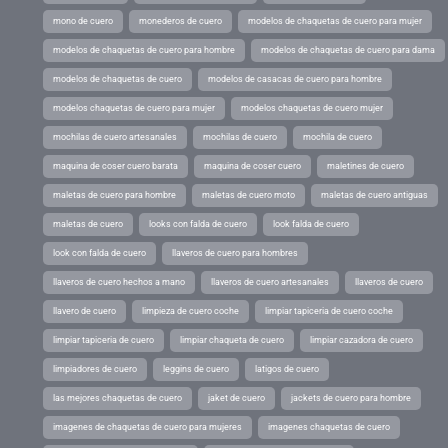
mono de cuero
monederos de cuero
modelos de chaquetas de cuero para mujer
modelos de chaquetas de cuero para hombre
modelos de chaquetas de cuero para dama
modelos de chaquetas de cuero
modelos de casacas de cuero para hombre
modelos chaquetas de cuero para mujer
modelos chaquetas de cuero mujer
mochilas de cuero artesanales
mochilas de cuero
mochila de cuero
maquina de coser cuero barata
maquina de coser cuero
maletines de cuero
maletas de cuero para hombre
maletas de cuero moto
maletas de cuero antiguas
maletas de cuero
looks con falda de cuero
look falda de cuero
look con falda de cuero
llaveros de cuero para hombres
llaveros de cuero hechos a mano
llaveros de cuero artesanales
llaveros de cuero
llavero de cuero
limpieza de cuero coche
limpiar tapiceria de cuero coche
limpiar tapiceria de cuero
limpiar chaqueta de cuero
limpiar cazadora de cuero
limpiadores de cuero
leggins de cuero
latigos de cuero
las mejores chaquetas de cuero
jaket de cuero
jackets de cuero para hombre
imagenes de chaquetas de cuero para mujeres
imagenes chaquetas de cuero