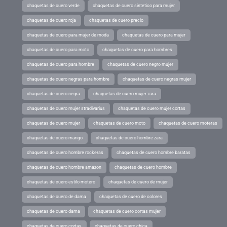
chaquetas de cuero verde
chaquetas de cuero sintetico para mujer
chaquetas de cuero roja
chaquetas de cuero precio
chaquetas de cuero para mujer de moda
chaquetas de cuero para mujer
chaquetas de cuero para moto
chaquetas de cuero para hombres
chaquetas de cuero para hombre
chaquetas de cuero negro mujer
chaquetas de cuero negras para hombre
chaquetas de cuero negras mujer
chaquetas de cuero negra
chaquetas de cuero mujer zara
chaquetas de cuero mujer stradivarius
chaquetas de cuero mujer cortas
chaquetas de cuero mujer
chaquetas de cuero moto
chaquetas de cuero moteras
chaquetas de cuero mango
chaquetas de cuero hombre zara
chaquetas de cuero hombre rockeras
chaquetas de cuero hombre baratas
chaquetas de cuero hombre amazon
chaquetas de cuero hombre
chaquetas de cuero estilo motero
chaquetas de cuero de mujer
chaquetas de cuero de dama
chaquetas de cuero de colores
chaquetas de cuero dama
chaquetas de cuero cortas mujer
chaquetas de cuero cortas
chaquetas de cuero chica