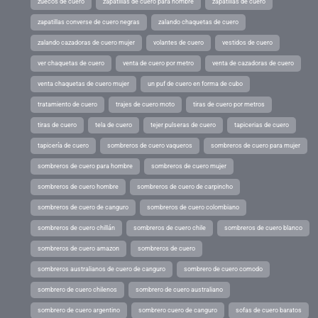
zuecos de cuero
zapatillas de cuero para hombre
zapatillas de cuero
zapatillas converse de cuero negras
zalando chaquetas de cuero
zalando cazadoras de cuero mujer
volantes de cuero
vestidos de cuero
ver chaquetas de cuero
venta de cuero por metro
venta de cazadoras de cuero
venta chaquetas de cuero mujer
un puf de cuero en forma de cubo
tratamiento de cuero
trajes de cuero moto
tiras de cuero por metros
tiras de cuero
tela de cuero
tejer pulseras de cuero
tapicerias de cuero
tapicería de cuero
sombreros de cuero vaqueros
sombreros de cuero para mujer
sombreros de cuero para hombre
sombreros de cuero mujer
sombreros de cuero hombre
sombreros de cuero de carpincho
sombreros de cuero de canguro
sombreros de cuero colombiano
sombreros de cuero chillán
sombreros de cuero chile
sombreros de cuero blanco
sombreros de cuero amazon
sombreros de cuero
sombreros australianos de cuero de canguro
sombrero de cuero comodo
sombrero de cuero chilenos
sombrero de cuero australiano
sombrero de cuero argentino
sombrero cuero de canguro
sofas de cuero baratos