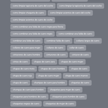
como limpiar tapiceria de cuero del coche
como limpiar la tapiceria de cuero del coche
como limpiar chaqueta de cuero
como limpiar asientos de cuero del coche
como limpiar asientos de cuero de coche
como combinar una falda de cuero negra para fiesta
como combinar una falda de cuero negra
como combinar una falda de cuero
combinar una falda de cuero
combinar falda de cuero
collares largos de cuero
collares de cuero para mujer
collares de cuero
collar de cuero
cinturones de cuero hombre
cinturones de cuero
cinturon de cuero
cintas de cuero
chupas de cuero zara
chupas de cuero mujer
chupas de cuero moto
chupas de cuero hombre
chupas de cuero
chupa de cuero roja
chupa de cuero mujer
chupa de cuero marron
chupa de cuero
chumpas de cuero para hombre
chquetas de cuero
chompas de cuero para hombre
chaquetas para mujer de cuero
chaquetas para hombres de cuero
chaquetas para hombre de cuero
chaquetas negras de cuero
chaquetas de mujer de cuero