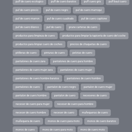
puff de cuero ecologico
puff de cuero baratos
puff cuero gris
puff baul cuero
puf de cuero precio
puf de cuero negro
puf de cuero marroqui
puf de cuero marron
puf de cuero cuadrado
puf de cuero capitone
puf de cuero blanco
puf de cuero
prune carteras de cuero
productos para limpieza de cuero
productos para limpiar la tapiceria de cuero del coche
productos para limpiar cuero de coches
precios de chaquetas de cuero
pitilleras de cuero
pinturas de cuero
pelotas de cuero
pantalones de cuero zara
pantalones de cuero para hombre
pantalones de cuero mujer zara
pantalones de cuero mujer
pantalones de cuero hombre baratos
pantalones de cuero hombre
pantalones de cuero
pantalon de cuero negro
pantalon de cuero mujer
pantalon de cuero hombre
pantalon de cuero
neceseres de cuero
neceser de cuero para mujer
neceser de cuero para hombre
neceser de cuero hombre
neceser de cuero
muñequeras de cuero
muñequera de cuero
monos de cuero para moto
monos de cuero baratos
monos de cuero
mono de cuero para moto
mono de cuero moto