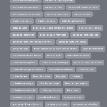
carteras de cuero argentino
carteras de cuero argentinas
carteras de cuero argentina
carteras de cuero
carteras artesanales de cuero
carteras argentinas de cuero
cartera de cuero prune
cartera de cuero
brazaletes de cuero
brazalete de cuero
botas de cuero hombre
botas de cuero
bolsos de cuero para hombre artesanales
bolsos de cuero online
bolsos de cuero mujer
bolsos de cuero marruecos
bolsos de cuero artesanos
bolsos de cuero artesanales para hombre
bolsos de cuero artesanales
bolsos de cuero
bolsos artesanales de cuero hechos a mano
bolso de cuero mujer
bolso de cuero hecho a mano
bolso de cuero
boinas militares cuero
boinas de cuero precios
boinas de cuero para mujer
boinas de cuero para hombre
boinas de cuero para caballeros
boinas de cuero hombre
boinas de cuero
boinas de caza
boina piel hombre
boina piel
boina gar
boina de cuero negra
boina de cuero mujer
boina de cuero inglesa
boina de cuero de mujer
boina cuero hombre
boina cuero
bandoleras de cuero
armaduras de cuero
armadura de cuero
americanas de cuero hombre
americanas de cuero
abrigos de cuero hombre