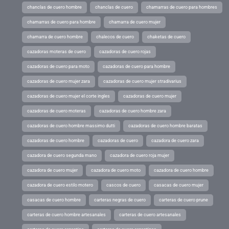
chanclas de cuero hombre
chanclas de cuero
chamarras de cuero para hombres
chamarras de cuero para hombre
chamarra de cuero mujer
chamarra de cuero hombre
chalecos de cuero
chaketas de cuero
cazadoras moteras de cuero
cazadoras de cuero rojas
cazadoras de cuero para moto
cazadoras de cuero para hombre
cazadoras de cuero mujer zara
cazadoras de cuero mujer stradivarius
cazadoras de cuero mujer el corte ingles
cazadoras de cuero mujer
cazadoras de cuero moteras
cazadoras de cuero hombre zara
cazadoras de cuero hombre massimo dutti
cazadoras de cuero hombre baratas
cazadoras de cuero hombre
cazadoras de cuero
cazadora de cuero zara
cazadora de cuero segunda mano
cazadora de cuero roja mujer
cazadora de cuero mujer
cazadora de cuero moto
cazadora de cuero hombre
cazadora de cuero estilo motero
cascos de cuero
casacas de cuero mujer
casacas de cuero hombre
carteras negras de cuero
carteras de cuero prune
carteras de cuero hombre artesanales
carteras de cuero artesanales