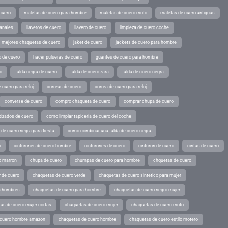
cuero
maletas de cuero para hombre
maletas de cuero moto
maletas de cuero antiguas
sanales
llaveros de cuero
llavero de cuero
limpieza de cuero coche
s mejores chaquetas de cuero
jaket de cuero
jackets de cuero para hombre
o de cuero
hacer pulseras de cuero
guantes de cuero para hombre
o
falda negra de cuero
falda de cuero zara
falda de cuero negra
 cuero para reloj
correas de cuero
correa de cuero para reloj
converse de cuero
compro chaqueta de cuero
comprar chupa de cuero
pizados de cuero
como limpiar tapiceria de cuero del coche
de cuero negra para fiesta
como combinar una falda de cuero negra
o
cinturones de cuero hombre
cinturones de cuero
cinturon de cuero
cintas de cuero
o marron
chupa de cuero
chumpas de cuero para hombre
chquetas de cuero
 de cuero
chaquetas de cuero verde
chaquetas de cuero sintetico para mujer
a hombres
chaquetas de cuero para hombre
chaquetas de cuero negro mujer
as de cuero mujer cortas
chaquetas de cuero mujer
chaquetas de cuero moto
 cuero hombre amazon
chaquetas de cuero hombre
chaquetas de cuero estilo motero