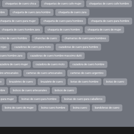
chaquetas de cuero chica
chaquetas de cuero cafe mujer
chaquetas de cuero cafe hombre
mbre
chaqueta de cuero zara hombre
chaqueta de cuero zara
chaqueta de cuero para mujer
chaqueta de cuero para hombres
chaqueta de cuero para hombre
chaqueta de cuero hombre zara
chaqueta de cuero hombre
chaqueta de cuero de mujer
nclas de cuero hombre
chanclas de cuero
chamarras de cuero para hombres
 rojas
cazadoras de cuero para moto
cazadoras de cuero para hombre
 cuero hombre zara
cazadoras de cuero hombre massimo dutti
azadora de cuero mujer
cazadora de cuero moto
cazadora de cuero hombre
bre artesanales
carteras de cuero artesanales
carteras de cuero argentino
ro
brazaletes de cuero
brazalete de cuero
botas de cuero hombre
botas de cuero
mbre
bolsos de cuero artesanales
bolsos de cuero
 para mujer
boinas de cuero para hombre
boinas de cuero para caballeros
boina de cuero de mujer
boina cuero hombre
boina cuero
bandoleras de cuero