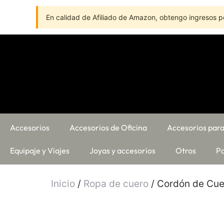
En calidad de Afiliado de Amazon, obtengo ingresos po
Accesorios
Accesorios de Oficina
Accesorios para
Equipaje y Viajes
Joyas y accesorios
Otros
Pa
Inicio
/
Ropa de cuero
/ Cordón de Cue