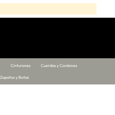
s
Cinturones
Cuerdas y Cordones
Zapatos y Botas