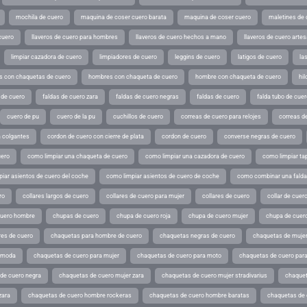
mochila de cuero
maquina de coser cuero barata
maquina de coser cuero
maletines de 
cuero
llaveros de cuero para hombres
llaveros de cuero hechos a mano
llaveros de cuero arte
limpiar cazadora de cuero
limpiadores de cuero
leggins de cuero
latigos de cuero
la
 con chaquetas de cuero
hombres con chaqueta de cuero
hombre con chaqueta de cuero
hil
 de cuero
faldas de cuero zara
faldas de cuero negras
faldas de cuero
falda tubo de cuer
cuero de pu
cuero de la pu
cuchillos de cuero
correas de cuero para relojes
correas de
a colgantes
cordon de cuero con cierre de plata
cordon de cuero
converse negras de cuero
uero
como limpiar una chaqueta de cuero
como limpiar una cazadora de cuero
como limpiar ta
iar asientos de cuero del coche
como limpiar asientos de cuero de coche
como combinar una falda 
ro
collares largos de cuero
collares de cuero para mujer
collares de cuero
collar de cuer
cuero hombre
chupas de cuero
chupa de cuero roja
chupa de cuero mujer
chupa de cuer
es de cuero
chaquetas para hombre de cuero
chaquetas negras de cuero
chaquetas de mujer
e moda
chaquetas de cuero para mujer
chaquetas de cuero para moto
chaquetas de cuero par
de cuero negra
chaquetas de cuero mujer zara
chaquetas de cuero mujer stradivarius
chaquet
zara
chaquetas de cuero hombre rockeras
chaquetas de cuero hombre baratas
chaquetas de