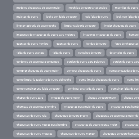
modelos chaquetas de cuero mujer
mochilas de cuero artesanales
mochilas de cuero
maletas de cuero
looks con falda de cuero
look falda de cuero
look con falda de 
limpiar tapiceria de cuero coche
limpiar tapiceria de cuero
limpiar chaqueta de cuero
imagenes de chaquetas de cuero para mujeres
imagenes chaquetas de cuero
hombres
guantes de cuero hombre
guantes de cuero
fundas de cuero
fotos de chaquetas
falda de cuero granate
falda de cuero
estuches de cuero
delantales de cuero
cordones de cuero para colgantes
cordon de cuero para pulseras
cordon de cuero par
comprar chaqueta de cuero mujer
comprar chaqueta de cuero
comprar cazadora de c
como limpiar la tapiceria de cuero del coche
como limpiar chaqueta de cuero
como limp
como combinar una falda de cuero
combinar una falda de cuero
combinar falda de cue
chupas de cuero zara
chupas de cuero mujer
chupas de cuero moto
chupas de 
chompas de cuero para hombre
chaquetas para mujer de cuero
chaquetas para hombr
chaquetas de cuero roja
chaquetas de cuero precio
chaquetas de cuero para mujer d
chaquetas de cuero negras para hombre
chaquetas de cuero negras mujer
chaquetas 
chaquetas de cuero moteras
chaquetas de cuero mango
chaquetas de cuero hombre 