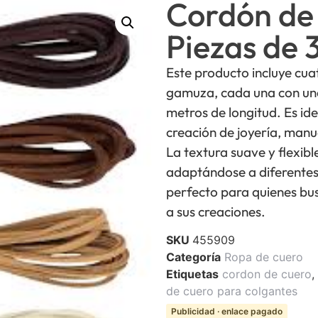
Cordón de
Piezas de
Este producto incluye cua
gamuza, cada una con una
metros de longitud. Es id
creación de joyería, manu
La textura suave y flexibl
adaptándose a diferentes 
perfecto para quienes bus
a sus creaciones.
SKU
455909
Categoría
Ropa de cuero
Etiquetas
cordon de cuero
,
de cuero para colgantes
Publicidad · enlace pagado