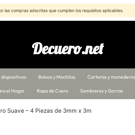
r las compras adscritas que cumplen los requisitos aplicables.
Decuero.net
 dispositivos
Bolsos y Mochilas
Carteras y monedero
ra el Hogar
Ropa de Cuero
Sombreros y Gorras
ro Suave – 4 Piezas de 3mm x 3m