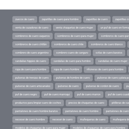
zuecos de cuero
zapatillas de cuero para hombre
zapatillas de cuero
zapatillas 
venta de cazadoras de cuero
venta chaquetas de cuero mujer
un puf de cuero en form
sombreros de cuero vaqueros
sombreros de cuero para mujer
sombreros de cuero pa
sombreros de cuero chillán
sombreros de cuero chile
sombreros de cuero blanco
sombrero de cuero argentino
sombrero cuero de canguro
sofas de cuero baratos
sandalias hippies de cuero
sandalias de cuero para hombre
sandalias de cuero mujer
ropa de cuero para hombre
ropa de cuero hombre
riñoneras de cuero para hombre
pulseras de trenzas de cuero
pulseras de hombre de cuero
pulseras de cuero y plata p
pulseras de cuero artesanales
pulseras de cuero
pulseras de cordon de cuero
pu
puf de cuero negro
puf de cuero marroqui
puf de cuero marron
puf de cuero cuad
productos para limpiar cuero de coches
precios de chaquetas de cuero
pitilleras de cu
pantalones de cuero hombre baratos
pantalones de cuero hombre
pantalones de cuer
neceser de cuero hombre
neceser de cuero
muñequeras de cuero
muñequera de
modelos de chaquetas de cuero para mujer
modelos de chaquetas de cuero para hombre