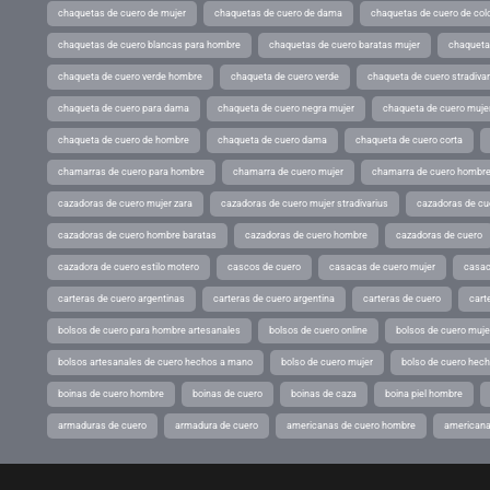
chaquetas de cuero de mujer
chaquetas de cuero de dama
chaquetas de cuero de col
chaquetas de cuero blancas para hombre
chaquetas de cuero baratas mujer
chaqueta
chaqueta de cuero verde hombre
chaqueta de cuero verde
chaqueta de cuero stradivar
chaqueta de cuero para dama
chaqueta de cuero negra mujer
chaqueta de cuero mujer
chaqueta de cuero de hombre
chaqueta de cuero dama
chaqueta de cuero corta
chamarras de cuero para hombre
chamarra de cuero mujer
chamarra de cuero hombr
cazadoras de cuero mujer zara
cazadoras de cuero mujer stradivarius
cazadoras de cue
cazadoras de cuero hombre baratas
cazadoras de cuero hombre
cazadoras de cuero
cazadora de cuero estilo motero
cascos de cuero
casacas de cuero mujer
casac
carteras de cuero argentinas
carteras de cuero argentina
carteras de cuero
cart
bolsos de cuero para hombre artesanales
bolsos de cuero online
bolsos de cuero muje
bolsos artesanales de cuero hechos a mano
bolso de cuero mujer
bolso de cuero hec
boinas de cuero hombre
boinas de cuero
boinas de caza
boina piel hombre
armaduras de cuero
armadura de cuero
americanas de cuero hombre
americana