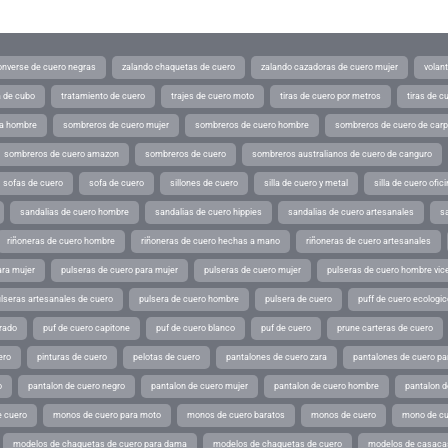
converse de cuero negras
zalando chaquetas de cuero
zalando cazadoras de cuero mujer
volan
a de cubo
tratamiento de cuero
trajes de cuero moto
tiras de cuero por metros
tiras de c
ra hombre
sombreros de cuero mujer
sombreros de cuero hombre
sombreros de cuero de car
sombreros de cuero amazon
sombreros de cuero
sombreros australianos de cuero de canguro
sofas de cuero
sofa de cuero
sillones de cuero
silla de cuero y metal
silla de cuero ofic
sandalias de cuero hombre
sandalias de cuero hippies
sandalias de cuero artesanales
s
riñoneras de cuero hombre
riñoneras de cuero hechas a mano
riñoneras de cuero artesanales
ara mujer
pulseras de cuero para mujer
pulseras de cuero mujer
pulseras de cuero hombre vic
lseras artesanales de cuero
pulsera de cuero hombre
pulsera de cuero
puff de cuero ecologic
rado
puf de cuero capitone
puf de cuero blanco
puf de cuero
prune carteras de cuero
ero
pinturas de cuero
pelotas de cuero
pantalones de cuero zara
pantalones de cuero p
o
pantalon de cuero negro
pantalon de cuero mujer
pantalon de cuero hombre
pantalon d
 cuero
monos de cuero para moto
monos de cuero baratos
monos de cuero
mono de cu
modelos de chaquetas de cuero para dama
modelos de chaquetas de cuero
modelos de casaca