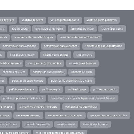
tes de cuero
vestidos de cuero
ver chaquetas de cuero
venta de cuero por metro
uero
tela de cuero
tejer pulseras de cuero
tapicerias de cuero
tapicería de cuero
pincho
sombreros de cuero de canguro
sombreros de cuero colombiano
sombrero de cuero comodo
sombrero de cuero chilenos
sombrero de cuero australiano
ina
silla de cuero marron
silla de cuero antigua
silla de cuero
andalias de cuero
saco de cuero para hombre
saco de cuero hombre
riñoneras de cuero
riñonera de cuero hombre
riñonera de cuero
eroy
pulseras de cuero hombre
pulseras de cuero hechas a mano
o
puff de cuero baratos
puff cuero gris
puff baul cuero
puf de cuero precio
productos para limpieza de cuero
productos para limpiar la tapiceria de cuero del coche
ara hombre
pantalones de cuero mujer zara
pantalones de cuero mujer
e cuero
neceseres de cuero
neceser de cuero para mujer
neceser de cuero para hombre
ero para moto
mono de cuero moto
mono de cuero
monederos de cuero
s de cuero para hombre
modelos chaquetas de cuero para mujer