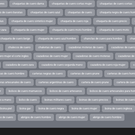
ores
chaquetas de cuero dama
chaquetas de cuero cortas mujer
chaquetas de cuero cortas
s de cuero baratas
chaquetas de cuero azul
chaquetas de cuero
chaqueta negra de cuero ho
ius
chaqueta de cuero sintetico mujer
chaqueta de cuero roja
chaqueta de cuero precio
 zara
chaqueta de cuero mujer
chaqueta de cuero moto hombre
chaqueta de cuero moto
chaqueta de cuero beige
chaqueta de cuero azul hombre
chanclas de cuero para hombre
cha
e
chalecos de cuero
chaketas de cuero
cazadoras moteras de cuero
cazadoras de cuero
ro mujer el corte ingles
cazadoras de cuero mujer
cazadoras de cuero moteras
cazadoras de
cazadora de cuero zara
cazadora de cuero segunda mano
cazadora de cuero roja mujer
c
as de cuero hombre
carteras negras de cuero
carteras de cuero prune
carteras de cuero hom
eras artesanales de cuero
carteras argentinas de cuero
cartera de cuero prune
cartera de cue
r
bolsos de cuero marruecos
bolsos de cuero artesanos
bolsos de cuero artesanales para ho
ho a mano
bolso de cuero
boinas militares cuero
boinas de cuero precios
boinas de cuero
boina piel
boina gar
boina de cuero negra
boina de cuero mujer
boina de cuero inglesa
s de cuero
abrigos de cuero hombre
abrigo de cuero mujer
abrigo de cuero hombre