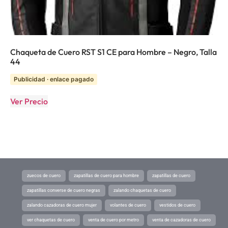
Chaqueta de Cuero RST S1 CE para Hombre – Negro, Talla
44
Publicidad · enlace pagado
Ver Precio
zuecos de cuero
zapatillas de cuero para hombre
zapatillas de cuero
zapatillas converse de cuero negras
zalando chaquetas de cuero
zalando cazadoras de cuero mujer
volantes de cuero
vestidos de cuero
ver chaquetas de cuero
venta de cuero por metro
venta de cazadoras de cuero