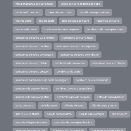
venta chaquetas de cuero mujer
un puf de cuero en forma de cubo
tratamiento de cuero
trajes de cuero moto
tiras de cuero por metros
tiras de cuero
tela de cuero
tejer pulseras de cuero
tapicerias de cuero
tapicería de cuero
sombreros de cuero vaqueros
sombreros de cuero para mujer
sombreros de cuero para hombre
sombreros de cuero mujer
sombreros de cuero hombre
sombreros de cuero de carpincho
sombreros de cuero de canguro
sombreros de cuero colombiano
sombreros de cuero chillán
sombreros de cuero chile
sombreros de cuero blanco
sombreros de cuero amazon
sombreros de cuero
sombreros australianos de cuero de canguro
sombrero de cuero comodo
sombrero de cuero chilenos
sombrero de cuero australiano
sombrero de cuero argentino
sombrero cuero de canguro
sofas de cuero baratos
sofas de cuero
sofa de cuero
sillones de cuero
silla de cuero y metal
silla de cuero oficina
silla de cuero marron
silla de cuero antigua
silla de cuero
sandalias hippies de cuero
sandalias de cuero para hombre