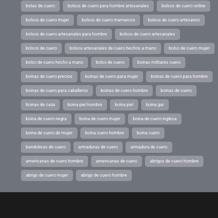
botas de cuero
bolsos de cuero para hombre artesanales
bolsos de cuero online
bolsos de cuero mujer
bolsos de cuero marruecos
bolsos de cuero artesanos
bolsos de cuero artesanales para hombre
bolsos de cuero artesanales
bolsos de cuero
bolsos artesanales de cuero hechos a mano
bolso de cuero mujer
bolso de cuero hecho a mano
bolso de cuero
boinas militares cuero
boinas de cuero precios
boinas de cuero para mujer
boinas de cuero para hombre
boinas de cuero para caballeros
boinas de cuero hombre
boinas de cuero
boinas de caza
boina piel hombre
boina piel
boina gar
boina de cuero negra
boina de cuero mujer
boina de cuero inglesa
boina de cuero de mujer
boina cuero hombre
boina cuero
bandoleras de cuero
armaduras de cuero
armadura de cuero
americanas de cuero hombre
americanas de cuero
abrigos de cuero hombre
abrigo de cuero mujer
abrigo de cuero hombre