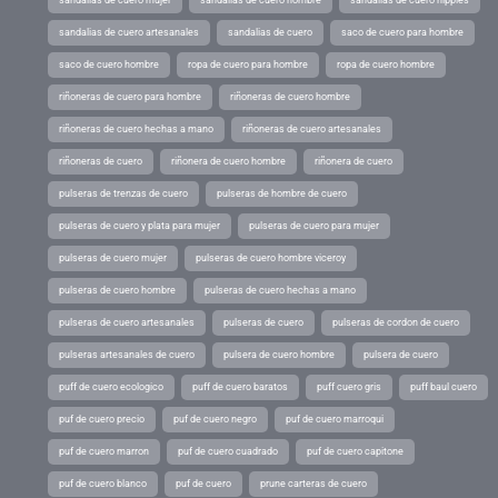
sandalias de cuero mujer
sandalias de cuero hombre
sandalias de cuero hippies
sandalias de cuero artesanales
sandalias de cuero
saco de cuero para hombre
saco de cuero hombre
ropa de cuero para hombre
ropa de cuero hombre
riñoneras de cuero para hombre
riñoneras de cuero hombre
riñoneras de cuero hechas a mano
riñoneras de cuero artesanales
riñoneras de cuero
riñonera de cuero hombre
riñonera de cuero
pulseras de trenzas de cuero
pulseras de hombre de cuero
pulseras de cuero y plata para mujer
pulseras de cuero para mujer
pulseras de cuero mujer
pulseras de cuero hombre viceroy
pulseras de cuero hombre
pulseras de cuero hechas a mano
pulseras de cuero artesanales
pulseras de cuero
pulseras de cordon de cuero
pulseras artesanales de cuero
pulsera de cuero hombre
pulsera de cuero
puff de cuero ecologico
puff de cuero baratos
puff cuero gris
puff baul cuero
puf de cuero precio
puf de cuero negro
puf de cuero marroqui
puf de cuero marron
puf de cuero cuadrado
puf de cuero capitone
puf de cuero blanco
puf de cuero
prune carteras de cuero