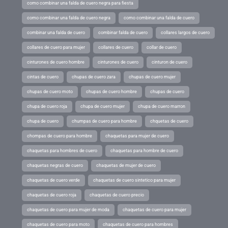
como combinar una falda de cuero negra para fiesta
como combinar una falda de cuero negra
como combinar una falda de cuero
combinar una falda de cuero
combinar falda de cuero
collares largos de cuero
collares de cuero para mujer
collares de cuero
collar de cuero
cinturones de cuero hombre
cinturones de cuero
cinturon de cuero
cintas de cuero
chupas de cuero zara
chupas de cuero mujer
chupas de cuero moto
chupas de cuero hombre
chupas de cuero
chupa de cuero roja
chupa de cuero mujer
chupa de cuero marron
chupa de cuero
chumpas de cuero para hombre
chquetas de cuero
chompas de cuero para hombre
chaquetas para mujer de cuero
chaquetas para hombres de cuero
chaquetas para hombre de cuero
chaquetas negras de cuero
chaquetas de mujer de cuero
chaquetas de cuero verde
chaquetas de cuero sintetico para mujer
chaquetas de cuero roja
chaquetas de cuero precio
chaquetas de cuero para mujer de moda
chaquetas de cuero para mujer
chaquetas de cuero para moto
chaquetas de cuero para hombres