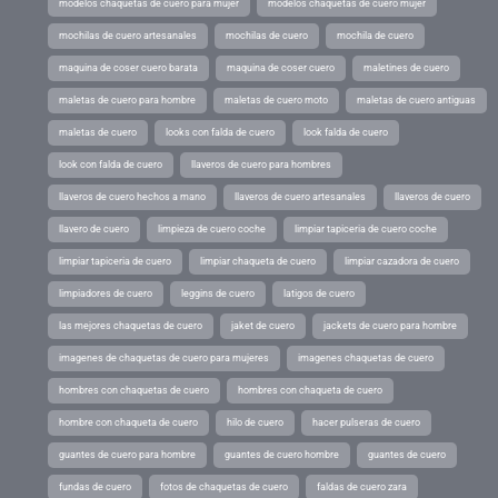
modelos chaquetas de cuero para mujer
modelos chaquetas de cuero mujer
mochilas de cuero artesanales
mochilas de cuero
mochila de cuero
maquina de coser cuero barata
maquina de coser cuero
maletines de cuero
maletas de cuero para hombre
maletas de cuero moto
maletas de cuero antiguas
maletas de cuero
looks con falda de cuero
look falda de cuero
look con falda de cuero
llaveros de cuero para hombres
llaveros de cuero hechos a mano
llaveros de cuero artesanales
llaveros de cuero
llavero de cuero
limpieza de cuero coche
limpiar tapiceria de cuero coche
limpiar tapiceria de cuero
limpiar chaqueta de cuero
limpiar cazadora de cuero
limpiadores de cuero
leggins de cuero
latigos de cuero
las mejores chaquetas de cuero
jaket de cuero
jackets de cuero para hombre
imagenes de chaquetas de cuero para mujeres
imagenes chaquetas de cuero
hombres con chaquetas de cuero
hombres con chaqueta de cuero
hombre con chaqueta de cuero
hilo de cuero
hacer pulseras de cuero
guantes de cuero para hombre
guantes de cuero hombre
guantes de cuero
fundas de cuero
fotos de chaquetas de cuero
faldas de cuero zara