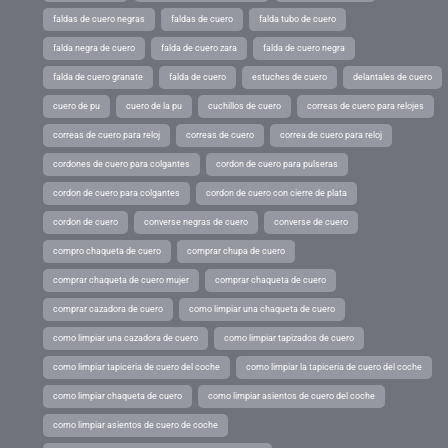
faldas de cuero negras
faldas de cuero
falda tubo de cuero
falda negra de cuero
falda de cuero zara
falda de cuero negra
falda de cuero granate
falda de cuero
estuches de cuero
delantales de cuero
cuero de pu
cuero de la pu
cuchillos de cuero
correas de cuero para relojes
correas de cuero para reloj
correas de cuero
correa de cuero para reloj
cordones de cuero para colgantes
cordon de cuero para pulseras
cordon de cuero para colgantes
cordon de cuero con cierre de plata
cordon de cuero
converse negras de cuero
converse de cuero
compro chaqueta de cuero
comprar chupa de cuero
comprar chaqueta de cuero mujer
comprar chaqueta de cuero
comprar cazadora de cuero
como limpiar una chaqueta de cuero
como limpiar una cazadora de cuero
como limpiar tapizados de cuero
como limpiar tapiceria de cuero del coche
como limpiar la tapiceria de cuero del coche
como limpiar chaqueta de cuero
como limpiar asientos de cuero del coche
como limpiar asientos de cuero de coche