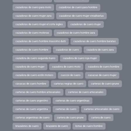
cazadoras de cuero para moto
cazadoras de cuero para hombre
cazadoras de cuero mujer zara
cazadoras de cuero mujer stradivarius
cazadoras de cuero mujer el corte ingles
cazadoras de cuero mujer
cazadoras de cuero moteras
cazadoras de cuero hombre zara
cazadoras de cuero hombre massimo dutti
cazadoras de cuero hombre baratas
cazadoras de cuero hombre
cazadoras de cuero
cazadora de cuero zara
cazadora de cuero segunda mano
cazadora de cuero roja mujer
cazadora de cuero mujer
cazadora de cuero moto
cazadora de cuero hombre
cazadora de cuero estilo motero
cascos de cuero
casacas de cuero mujer
casacas de cuero hombre
carteras negras de cuero
carteras de cuero prune
carteras de cuero hombre artesanales
carteras de cuero artesanales
carteras de cuero argentino
carteras de cuero argentinas
carteras de cuero argentina
carteras de cuero
carteras artesanales de cuero
carteras argentinas de cuero
cartera de cuero prune
cartera de cuero
brazaletes de cuero
brazalete de cuero
botas de cuero hombre