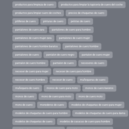
productos para limpieza de cuero
productos para limpiar la tapiceria de cuero del coche
productos para limpiar cuero de coches
precios de chaquetas de cuero
pitilleras de cuero
pinturas de cuero
pelotas de cuero
pantalones de cuero zara
pantalones de cuero para hombre
pantalones de cuero mujer zara
pantalones de cuero mujer
pantalones de cuero hombre baratos
pantalones de cuero hombre
pantalones de cuero
pantalon de cuero negro
pantalon de cuero mujer
pantalon de cuero hombre
pantalon de cuero
neceseres de cuero
neceser de cuero para mujer
neceser de cuero para hombre
neceser de cuero hombre
neceser de cuero
muñequeras de cuero
muñequera de cuero
monos de cuero para moto
monos de cuero baratos
monos de cuero
mono de cuero para moto
mono de cuero moto
mono de cuero
monederos de cuero
modelos de chaquetas de cuero para mujer
modelos de chaquetas de cuero para hombre
modelos de chaquetas de cuero para dama
modelos de chaquetas de cuero
modelos de casacas de cuero para hombre