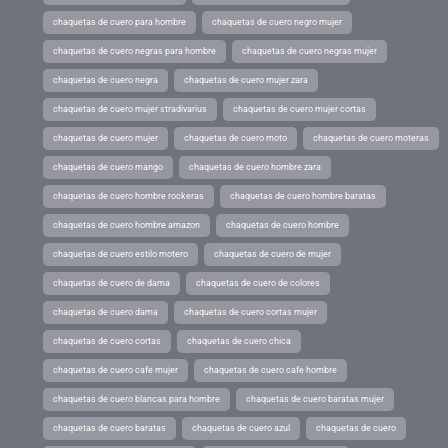
chaquetas de cuero para hombre
chaquetas de cuero negro mujer
chaquetas de cuero negras para hombre
chaquetas de cuero negras mujer
chaquetas de cuero negra
chaquetas de cuero mujer zara
chaquetas de cuero mujer stradivarius
chaquetas de cuero mujer cortas
chaquetas de cuero mujer
chaquetas de cuero moto
chaquetas de cuero moteras
chaquetas de cuero mango
chaquetas de cuero hombre zara
chaquetas de cuero hombre rockeras
chaquetas de cuero hombre baratas
chaquetas de cuero hombre amazon
chaquetas de cuero hombre
chaquetas de cuero estilo motero
chaquetas de cuero de mujer
chaquetas de cuero de dama
chaquetas de cuero de colores
chaquetas de cuero dama
chaquetas de cuero cortas mujer
chaquetas de cuero cortas
chaquetas de cuero chica
chaquetas de cuero cafe mujer
chaquetas de cuero cafe hombre
chaquetas de cuero blancas para hombre
chaquetas de cuero baratas mujer
chaquetas de cuero baratas
chaquetas de cuero azul
chaquetas de cuero