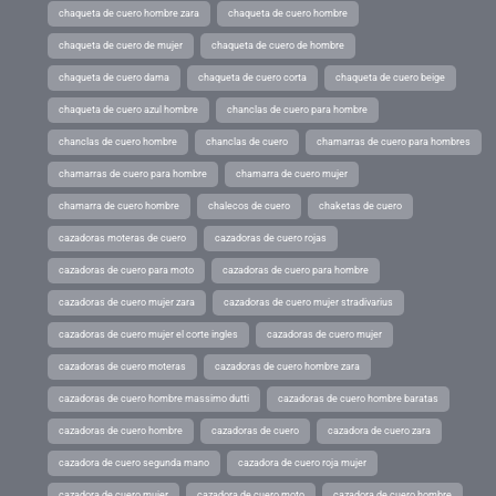
chaqueta de cuero hombre zara
chaqueta de cuero hombre
chaqueta de cuero de mujer
chaqueta de cuero de hombre
chaqueta de cuero dama
chaqueta de cuero corta
chaqueta de cuero beige
chaqueta de cuero azul hombre
chanclas de cuero para hombre
chanclas de cuero hombre
chanclas de cuero
chamarras de cuero para hombres
chamarras de cuero para hombre
chamarra de cuero mujer
chamarra de cuero hombre
chalecos de cuero
chaketas de cuero
cazadoras moteras de cuero
cazadoras de cuero rojas
cazadoras de cuero para moto
cazadoras de cuero para hombre
cazadoras de cuero mujer zara
cazadoras de cuero mujer stradivarius
cazadoras de cuero mujer el corte ingles
cazadoras de cuero mujer
cazadoras de cuero moteras
cazadoras de cuero hombre zara
cazadoras de cuero hombre massimo dutti
cazadoras de cuero hombre baratas
cazadoras de cuero hombre
cazadoras de cuero
cazadora de cuero zara
cazadora de cuero segunda mano
cazadora de cuero roja mujer
cazadora de cuero mujer
cazadora de cuero moto
cazadora de cuero hombre