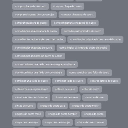
compro chaqueta de cuero
comprar chupa de cuero
comprar chaqueta de cuero mujer
comprar chaqueta de cuero
comprar cazadora de cuero
como limpiar una chaqueta de cuero
como limpiar una cazadora de cuero
como limpiar tapizados de cuero
como limpiar tapiceria de cuero del coche
como limpiar la tapiceria de cuero del coche
como limpiar chaqueta de cuero
como limpiar asientos de cuero del coche
como limpiar asientos de cuero de coche
como combinar una falda de cuero negra para fiesta
como combinar una falda de cuero negra
como combinar una falda de cuero
combinar una falda de cuero
combinar falda de cuero
collares largos de cuero
collares de cuero para mujer
collares de cuero
collar de cuero
cinturones de cuero hombre
cinturones de cuero
cinturon de cuero
cintas de cuero
chupas de cuero zara
chupas de cuero mujer
chupas de cuero moto
chupas de cuero hombre
chupas de cuero
chupa de cuero roja
chupa de cuero mujer
chupa de cuero marron