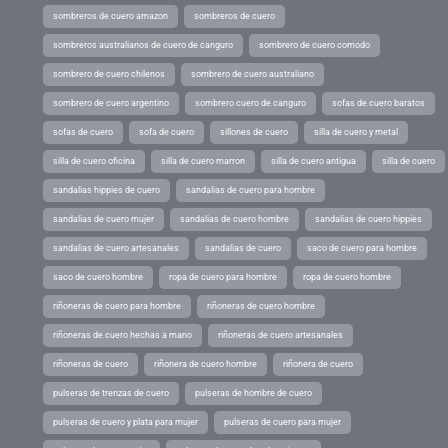
sombreros de cuero amazon
sombreros de cuero
sombreros australianos de cuero de canguro
sombrero de cuero comodo
sombrero de cuero chilenos
sombrero de cuero australiano
sombrero de cuero argentino
sombrero cuero de canguro
sofas de cuero baratos
sofas de cuero
sofa de cuero
sillones de cuero
silla de cuero y metal
silla de cuero oficina
silla de cuero marron
silla de cuero antigua
silla de cuero
sandalias hippies de cuero
sandalias de cuero para hombre
sandalias de cuero mujer
sandalias de cuero hombre
sandalias de cuero hippies
sandalias de cuero artesanales
sandalias de cuero
saco de cuero para hombre
saco de cuero hombre
ropa de cuero para hombre
ropa de cuero hombre
riñoneras de cuero para hombre
riñoneras de cuero hombre
riñoneras de cuero hechas a mano
riñoneras de cuero artesanales
riñoneras de cuero
riñonera de cuero hombre
riñonera de cuero
pulseras de trenzas de cuero
pulseras de hombre de cuero
pulseras de cuero y plata para mujer
pulseras de cuero para mujer