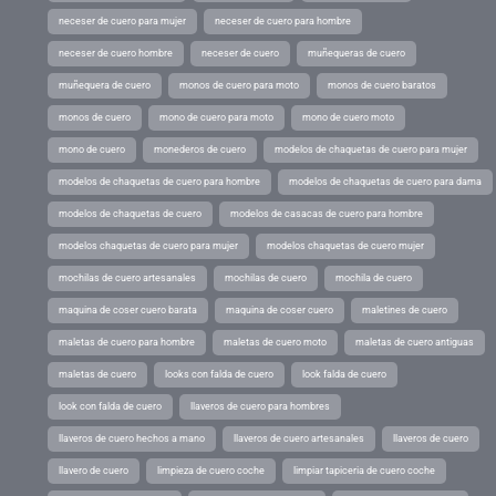
neceser de cuero para mujer
neceser de cuero para hombre
neceser de cuero hombre
neceser de cuero
muñequeras de cuero
muñequera de cuero
monos de cuero para moto
monos de cuero baratos
monos de cuero
mono de cuero para moto
mono de cuero moto
mono de cuero
monederos de cuero
modelos de chaquetas de cuero para mujer
modelos de chaquetas de cuero para hombre
modelos de chaquetas de cuero para dama
modelos de chaquetas de cuero
modelos de casacas de cuero para hombre
modelos chaquetas de cuero para mujer
modelos chaquetas de cuero mujer
mochilas de cuero artesanales
mochilas de cuero
mochila de cuero
maquina de coser cuero barata
maquina de coser cuero
maletines de cuero
maletas de cuero para hombre
maletas de cuero moto
maletas de cuero antiguas
maletas de cuero
looks con falda de cuero
look falda de cuero
look con falda de cuero
llaveros de cuero para hombres
llaveros de cuero hechos a mano
llaveros de cuero artesanales
llaveros de cuero
llavero de cuero
limpieza de cuero coche
limpiar tapiceria de cuero coche