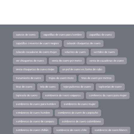
zuecos de cuero
zapatillas de cuero para hombre
zapatillas de cuero
zapatillas converse de cuero negras
zalando chaquetas de cuero
zalando cazadoras de cuero mujer
volantes de cuero
vestidos de cuero
ver chaquetas de cuero
venta de cuero por metro
venta de cazadoras de cuero
venta chaquetas de cuero mujer
un puf de cuero en forma de cubo
tratamiento de cuero
trajes de cuero moto
tiras de cuero por metros
tiras de cuero
tela de cuero
tejer pulseras de cuero
tapicerias de cuero
tapicería de cuero
sombreros de cuero vaqueros
sombreros de cuero para mujer
sombreros de cuero para hombre
sombreros de cuero mujer
sombreros de cuero hombre
sombreros de cuero de carpincho
sombreros de cuero de canguro
sombreros de cuero colombiano
sombreros de cuero chillán
sombreros de cuero chile
sombreros de cuero blanco