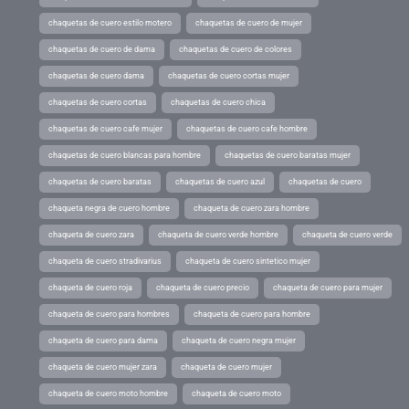
chaquetas de cuero estilo motero
chaquetas de cuero de mujer
chaquetas de cuero de dama
chaquetas de cuero de colores
chaquetas de cuero dama
chaquetas de cuero cortas mujer
chaquetas de cuero cortas
chaquetas de cuero chica
chaquetas de cuero cafe mujer
chaquetas de cuero cafe hombre
chaquetas de cuero blancas para hombre
chaquetas de cuero baratas mujer
chaquetas de cuero baratas
chaquetas de cuero azul
chaquetas de cuero
chaqueta negra de cuero hombre
chaqueta de cuero zara hombre
chaqueta de cuero zara
chaqueta de cuero verde hombre
chaqueta de cuero verde
chaqueta de cuero stradivarius
chaqueta de cuero sintetico mujer
chaqueta de cuero roja
chaqueta de cuero precio
chaqueta de cuero para mujer
chaqueta de cuero para hombres
chaqueta de cuero para hombre
chaqueta de cuero para dama
chaqueta de cuero negra mujer
chaqueta de cuero mujer zara
chaqueta de cuero mujer
chaqueta de cuero moto hombre
chaqueta de cuero moto