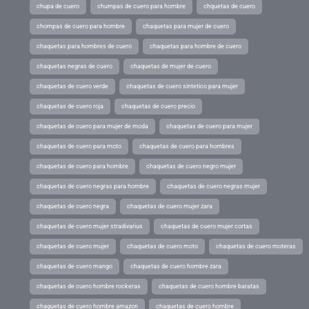
chupa de cuero
chumpas de cuero para hombre
chquetas de cuero
chompas de cuero para hombre
chaquetas para mujer de cuero
chaquetas para hombres de cuero
chaquetas para hombre de cuero
chaquetas negras de cuero
chaquetas de mujer de cuero
chaquetas de cuero verde
chaquetas de cuero sintetico para mujer
chaquetas de cuero roja
chaquetas de cuero precio
chaquetas de cuero para mujer de moda
chaquetas de cuero para mujer
chaquetas de cuero para moto
chaquetas de cuero para hombres
chaquetas de cuero para hombre
chaquetas de cuero negro mujer
chaquetas de cuero negras para hombre
chaquetas de cuero negras mujer
chaquetas de cuero negra
chaquetas de cuero mujer zara
chaquetas de cuero mujer stradivarius
chaquetas de cuero mujer cortas
chaquetas de cuero mujer
chaquetas de cuero moto
chaquetas de cuero moteras
chaquetas de cuero mango
chaquetas de cuero hombre zara
chaquetas de cuero hombre rockeras
chaquetas de cuero hombre baratas
chaquetas de cuero hombre amazon
chaquetas de cuero hombre