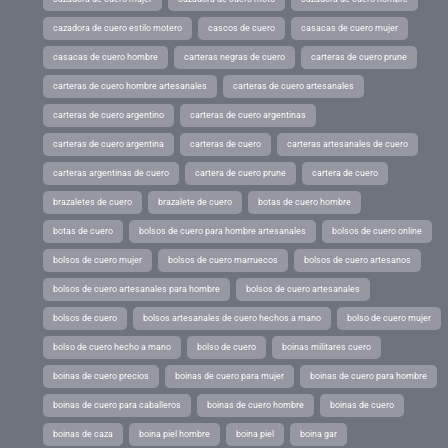
cazadora de cuero estilo motero
cascos de cuero
casacas de cuero mujer
casacas de cuero hombre
carteras negras de cuero
carteras de cuero prune
carteras de cuero hombre artesanales
carteras de cuero artesanales
carteras de cuero argentino
carteras de cuero argentinas
carteras de cuero argentina
carteras de cuero
carteras artesanales de cuero
carteras argentinas de cuero
cartera de cuero prune
cartera de cuero
brazaletes de cuero
brazalete de cuero
botas de cuero hombre
botas de cuero
bolsos de cuero para hombre artesanales
bolsos de cuero online
bolsos de cuero mujer
bolsos de cuero marruecos
bolsos de cuero artesanos
bolsos de cuero artesanales para hombre
bolsos de cuero artesanales
bolsos de cuero
bolsos artesanales de cuero hechos a mano
bolso de cuero mujer
bolso de cuero hecho a mano
bolso de cuero
boinas militares cuero
boinas de cuero precios
boinas de cuero para mujer
boinas de cuero para hombre
boinas de cuero para caballeros
boinas de cuero hombre
boinas de cuero
boinas de caza
boina piel hombre
boina piel
boina gar