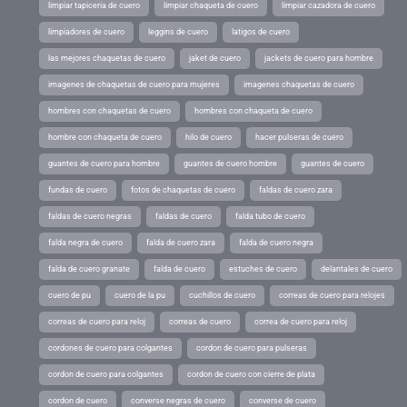
limpiar tapiceria de cuero
limpiar chaqueta de cuero
limpiar cazadora de cuero
limpiadores de cuero
leggins de cuero
latigos de cuero
las mejores chaquetas de cuero
jaket de cuero
jackets de cuero para hombre
imagenes de chaquetas de cuero para mujeres
imagenes chaquetas de cuero
hombres con chaquetas de cuero
hombres con chaqueta de cuero
hombre con chaqueta de cuero
hilo de cuero
hacer pulseras de cuero
guantes de cuero para hombre
guantes de cuero hombre
guantes de cuero
fundas de cuero
fotos de chaquetas de cuero
faldas de cuero zara
faldas de cuero negras
faldas de cuero
falda tubo de cuero
falda negra de cuero
falda de cuero zara
falda de cuero negra
falda de cuero granate
falda de cuero
estuches de cuero
delantales de cuero
cuero de pu
cuero de la pu
cuchillos de cuero
correas de cuero para relojes
correas de cuero para reloj
correas de cuero
correa de cuero para reloj
cordones de cuero para colgantes
cordon de cuero para pulseras
cordon de cuero para colgantes
cordon de cuero con cierre de plata
cordon de cuero
converse negras de cuero
converse de cuero