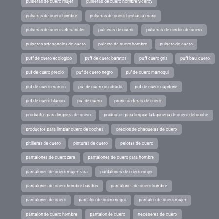
pulseras de cuero mujer
pulseras de cuero hombre viceroy
pulseras de cuero hombre
pulseras de cuero hechas a mano
pulseras de cuero artesanales
pulseras de cuero
pulseras de cordon de cuero
pulseras artesanales de cuero
pulsera de cuero hombre
pulsera de cuero
puff de cuero ecologico
puff de cuero baratos
puff cuero gris
puff baul cuero
puf de cuero precio
puf de cuero negro
puf de cuero marroqui
puf de cuero marron
puf de cuero cuadrado
puf de cuero capitone
puf de cuero blanco
puf de cuero
prune carteras de cuero
productos para limpieza de cuero
productos para limpiar la tapiceria de cuero del coche
productos para limpiar cuero de coches
precios de chaquetas de cuero
pitilleras de cuero
pinturas de cuero
pelotas de cuero
pantalones de cuero zara
pantalones de cuero para hombre
pantalones de cuero mujer zara
pantalones de cuero mujer
pantalones de cuero hombre baratos
pantalones de cuero hombre
pantalones de cuero
pantalon de cuero negro
pantalon de cuero mujer
pantalon de cuero hombre
pantalon de cuero
neceseres de cuero