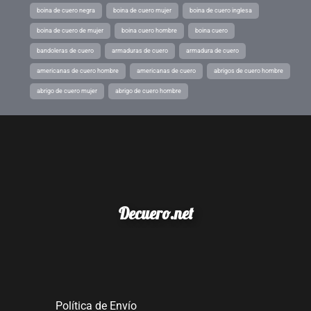
boina de cuero negra
boina de cuero mujer
boina de cuero inglesa
boina de cuero de mujer
boina cuero hombre
boina cuero
bandoleras de cuero
armaduras de cuero
armadura de cuero
americanas de cuero hombre
americanas de cuero
abrigos de cuero hombre
abrigo de cuero mujer
abrigo de cuero hombre
Decuero.net
Política de Envío