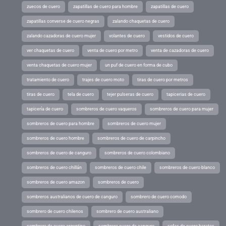
zuecos de cuero
zapatillas de cuero para hombre
zapatillas de cuero
zapatillas converse de cuero negras
zalando chaquetas de cuero
zalando cazadoras de cuero mujer
volantes de cuero
vestidos de cuero
ver chaquetas de cuero
venta de cuero por metro
venta de cazadoras de cuero
venta chaquetas de cuero mujer
un puf de cuero en forma de cubo
tratamiento de cuero
trajes de cuero moto
tiras de cuero por metros
tiras de cuero
tela de cuero
tejer pulseras de cuero
tapicerias de cuero
tapicería de cuero
sombreros de cuero vaqueros
sombreros de cuero para mujer
sombreros de cuero para hombre
sombreros de cuero mujer
sombreros de cuero hombre
sombreros de cuero de carpincho
sombreros de cuero de canguro
sombreros de cuero colombiano
sombreros de cuero chillán
sombreros de cuero chile
sombreros de cuero blanco
sombreros de cuero amazon
sombreros de cuero
sombreros australianos de cuero de canguro
sombrero de cuero comodo
sombrero de cuero chilenos
sombrero de cuero australiano
sombrero de cuero argentino
sombrero cuero de canguro
sofas de cuero baratos