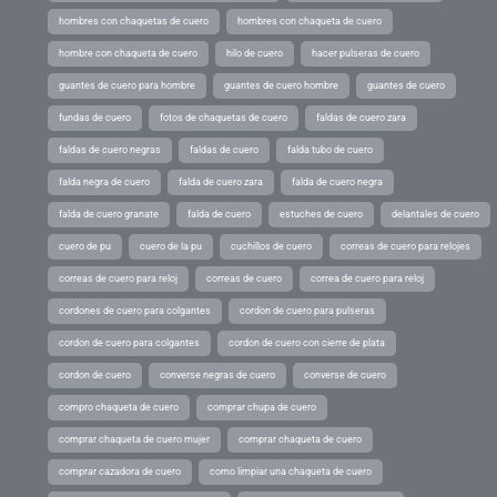
hombres con chaquetas de cuero
hombres con chaqueta de cuero
hombre con chaqueta de cuero
hilo de cuero
hacer pulseras de cuero
guantes de cuero para hombre
guantes de cuero hombre
guantes de cuero
fundas de cuero
fotos de chaquetas de cuero
faldas de cuero zara
faldas de cuero negras
faldas de cuero
falda tubo de cuero
falda negra de cuero
falda de cuero zara
falda de cuero negra
falda de cuero granate
falda de cuero
estuches de cuero
delantales de cuero
cuero de pu
cuero de la pu
cuchillos de cuero
correas de cuero para relojes
correas de cuero para reloj
correas de cuero
correa de cuero para reloj
cordones de cuero para colgantes
cordon de cuero para pulseras
cordon de cuero para colgantes
cordon de cuero con cierre de plata
cordon de cuero
converse negras de cuero
converse de cuero
compro chaqueta de cuero
comprar chupa de cuero
comprar chaqueta de cuero mujer
comprar chaqueta de cuero
comprar cazadora de cuero
como limpiar una chaqueta de cuero