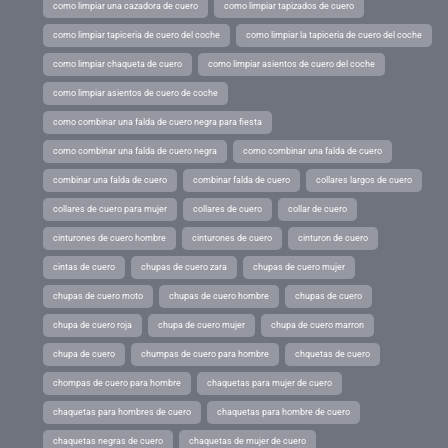
como limpiar una cazadora de cuero
como limpiar tapizados de cuero
como limpiar tapiceria de cuero del coche
como limpiar la tapiceria de cuero del coche
como limpiar chaqueta de cuero
como limpiar asientos de cuero del coche
como limpiar asientos de cuero de coche
como combinar una falda de cuero negra para fiesta
como combinar una falda de cuero negra
como combinar una falda de cuero
combinar una falda de cuero
combinar falda de cuero
collares largos de cuero
collares de cuero para mujer
collares de cuero
collar de cuero
cinturones de cuero hombre
cinturones de cuero
cinturon de cuero
cintas de cuero
chupas de cuero zara
chupas de cuero mujer
chupas de cuero moto
chupas de cuero hombre
chupas de cuero
chupa de cuero roja
chupa de cuero mujer
chupa de cuero marron
chupa de cuero
chumpas de cuero para hombre
chquetas de cuero
chompas de cuero para hombre
chaquetas para mujer de cuero
chaquetas para hombres de cuero
chaquetas para hombre de cuero
chaquetas negras de cuero
chaquetas de mujer de cuero