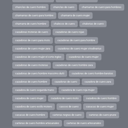
chanclas de cuero hombre
chanclas de cuero
chamarras de cuero para hombres
chamarras de cuero para hombre
chamarra de cuero mujer
chamarra de cuero hombre
chalecos de cuero
chaketas de cuero
cazadoras moteras de cuero
cazadoras de cuero rojas
cazadoras de cuero para moto
cazadoras de cuero para hombre
cazadoras de cuero mujer zara
cazadoras de cuero mujer stradivarius
cazadoras de cuero mujer el corte ingles
cazadoras de cuero mujer
cazadoras de cuero moteras
cazadoras de cuero hombre zara
cazadoras de cuero hombre massimo dutti
cazadoras de cuero hombre baratas
cazadoras de cuero hombre
cazadoras de cuero
cazadora de cuero zara
cazadora de cuero segunda mano
cazadora de cuero roja mujer
cazadora de cuero mujer
cazadora de cuero moto
cazadora de cuero hombre
cazadora de cuero estilo motero
cascos de cuero
casacas de cuero mujer
casacas de cuero hombre
carteras negras de cuero
carteras de cuero prune
carteras de cuero hombre artesanales
carteras de cuero artesanales