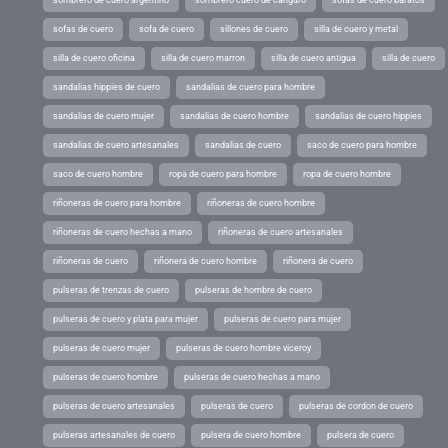
sofas de cuero
sofa de cuero
sillones de cuero
silla de cuero y metal
silla de cuero oficina
silla de cuero marron
silla de cuero antigua
silla de cuero
sandalias hippies de cuero
sandalias de cuero para hombre
sandalias de cuero mujer
sandalias de cuero hombre
sandalias de cuero hippies
sandalias de cuero artesanales
sandalias de cuero
saco de cuero para hombre
saco de cuero hombre
ropa de cuero para hombre
ropa de cuero hombre
riñoneras de cuero para hombre
riñoneras de cuero hombre
riñoneras de cuero hechas a mano
riñoneras de cuero artesanales
riñoneras de cuero
riñonera de cuero hombre
riñonera de cuero
pulseras de trenzas de cuero
pulseras de hombre de cuero
pulseras de cuero y plata para mujer
pulseras de cuero para mujer
pulseras de cuero mujer
pulseras de cuero hombre viceroy
pulseras de cuero hombre
pulseras de cuero hechas a mano
pulseras de cuero artesanales
pulseras de cuero
pulseras de cordon de cuero
pulseras artesanales de cuero
pulsera de cuero hombre
pulsera de cuero