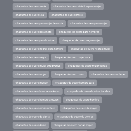
chaquetas de cuero verde
chaquetas de cuero sintetico para mujer
chaquetas de cuero roja
chaquetas de cuero precio
chaquetas de cuero para mujer de moda
chaquetas de cuero para mujer
chaquetas de cuero para moto
chaquetas de cuero para hombres
chaquetas de cuero para hombre
chaquetas de cuero negro mujer
chaquetas de cuero negras para hombre
chaquetas de cuero negras mujer
chaquetas de cuero negra
chaquetas de cuero mujer zara
chaquetas de cuero mujer stradivarius
chaquetas de cuero mujer cortas
chaquetas de cuero mujer
chaquetas de cuero moto
chaquetas de cuero moteras
chaquetas de cuero mango
chaquetas de cuero hombre zara
chaquetas de cuero hombre rockeras
chaquetas de cuero hombre baratas
chaquetas de cuero hombre amazon
chaquetas de cuero hombre
chaquetas de cuero estilo motero
chaquetas de cuero de mujer
chaquetas de cuero de dama
chaquetas de cuero de colores
chaquetas de cuero dama
chaquetas de cuero cortas mujer