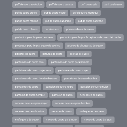
puff de cuero ecologico
puff de cuero baratos
puff cuero gris
puff baul cuero
puf de cuero precio
puf de cuero negro
puf de cuero marroqui
puf de cuero marron
puf de cuero cuadrado
puf de cuero capitone
puf de cuero blanco
puf de cuero
prune carteras de cuero
productos para limpieza de cuero
productos para limpiar la tapiceria de cuero del coche
productos para limpiar cuero de coches
precios de chaquetas de cuero
pitilleras de cuero
pinturas de cuero
pelotas de cuero
pantalones de cuero zara
pantalones de cuero para hombre
pantalones de cuero mujer zara
pantalones de cuero mujer
pantalones de cuero hombre baratos
pantalones de cuero hombre
pantalones de cuero
pantalon de cuero negro
pantalon de cuero mujer
pantalon de cuero hombre
pantalon de cuero
neceseres de cuero
neceser de cuero para mujer
neceser de cuero para hombre
neceser de cuero hombre
neceser de cuero
muñequeras de cuero
muñequera de cuero
monos de cuero para moto
monos de cuero baratos