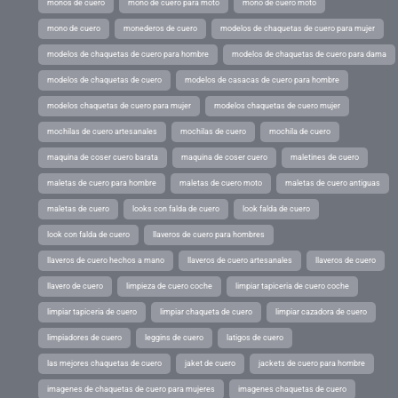
monos de cuero
mono de cuero para moto
mono de cuero moto
mono de cuero
monederos de cuero
modelos de chaquetas de cuero para mujer
modelos de chaquetas de cuero para hombre
modelos de chaquetas de cuero para dama
modelos de chaquetas de cuero
modelos de casacas de cuero para hombre
modelos chaquetas de cuero para mujer
modelos chaquetas de cuero mujer
mochilas de cuero artesanales
mochilas de cuero
mochila de cuero
maquina de coser cuero barata
maquina de coser cuero
maletines de cuero
maletas de cuero para hombre
maletas de cuero moto
maletas de cuero antiguas
maletas de cuero
looks con falda de cuero
look falda de cuero
look con falda de cuero
llaveros de cuero para hombres
llaveros de cuero hechos a mano
llaveros de cuero artesanales
llaveros de cuero
llavero de cuero
limpieza de cuero coche
limpiar tapiceria de cuero coche
limpiar tapiceria de cuero
limpiar chaqueta de cuero
limpiar cazadora de cuero
limpiadores de cuero
leggins de cuero
latigos de cuero
las mejores chaquetas de cuero
jaket de cuero
jackets de cuero para hombre
imagenes de chaquetas de cuero para mujeres
imagenes chaquetas de cuero