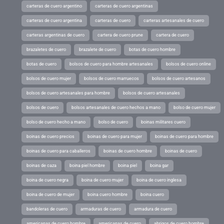
carteras de cuero argentino
carteras de cuero argentinas
carteras de cuero argentina
carteras de cuero
carteras artesanales de cuero
carteras argentinas de cuero
cartera de cuero prune
cartera de cuero
brazaletes de cuero
brazalete de cuero
botas de cuero hombre
botas de cuero
bolsos de cuero para hombre artesanales
bolsos de cuero online
bolsos de cuero mujer
bolsos de cuero marruecos
bolsos de cuero artesanos
bolsos de cuero artesanales para hombre
bolsos de cuero artesanales
bolsos de cuero
bolsos artesanales de cuero hechos a mano
bolso de cuero mujer
bolso de cuero hecho a mano
bolso de cuero
boinas militares cuero
boinas de cuero precios
boinas de cuero para mujer
boinas de cuero para hombre
boinas de cuero para caballeros
boinas de cuero hombre
boinas de cuero
boinas de caza
boina piel hombre
boina piel
boina gar
boina de cuero negra
boina de cuero mujer
boina de cuero inglesa
boina de cuero de mujer
boina cuero hombre
boina cuero
bandoleras de cuero
armaduras de cuero
armadura de cuero
americanas de cuero hombre
americanas de cuero
abrigos de cuero hombre