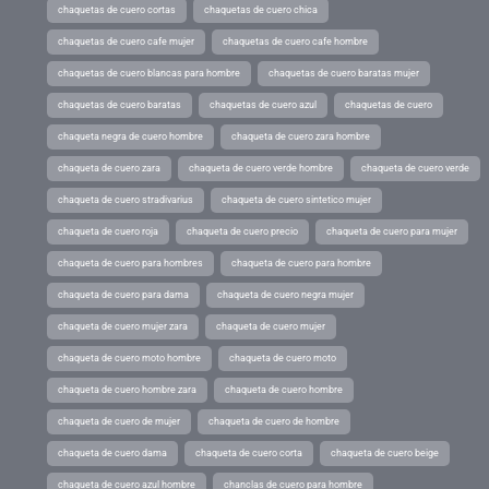
chaquetas de cuero cortas
chaquetas de cuero chica
chaquetas de cuero cafe mujer
chaquetas de cuero cafe hombre
chaquetas de cuero blancas para hombre
chaquetas de cuero baratas mujer
chaquetas de cuero baratas
chaquetas de cuero azul
chaquetas de cuero
chaqueta negra de cuero hombre
chaqueta de cuero zara hombre
chaqueta de cuero zara
chaqueta de cuero verde hombre
chaqueta de cuero verde
chaqueta de cuero stradivarius
chaqueta de cuero sintetico mujer
chaqueta de cuero roja
chaqueta de cuero precio
chaqueta de cuero para mujer
chaqueta de cuero para hombres
chaqueta de cuero para hombre
chaqueta de cuero para dama
chaqueta de cuero negra mujer
chaqueta de cuero mujer zara
chaqueta de cuero mujer
chaqueta de cuero moto hombre
chaqueta de cuero moto
chaqueta de cuero hombre zara
chaqueta de cuero hombre
chaqueta de cuero de mujer
chaqueta de cuero de hombre
chaqueta de cuero dama
chaqueta de cuero corta
chaqueta de cuero beige
chaqueta de cuero azul hombre
chanclas de cuero para hombre