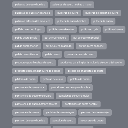
pulseras de cuero hombre
pulseras de cuero hechas a mano
pulseras de cuero artesanales
pulseras de cuero
pulseras de cordon de cuero
pulseras artesanales de cuero
pulsera de cuero hombre
pulsera de cuero
puff de cuero ecologico
puff de cuero baratos
puff cuero gris
puff baul cuero
puf de cuero precio
puf de cuero negro
puf de cuero marroqui
puf de cuero marron
puf de cuero cuadrado
puf de cuero capitone
puf de cuero blanco
puf de cuero
prune carteras de cuero
productos para limpieza de cuero
productos para limpiar la tapiceria de cuero del coche
productos para limpiar cuero de coches
precios de chaquetas de cuero
pitilleras de cuero
pinturas de cuero
pelotas de cuero
pantalones de cuero zara
pantalones de cuero para hombre
pantalones de cuero mujer zara
pantalones de cuero mujer
pantalones de cuero hombre baratos
pantalones de cuero hombre
pantalones de cuero
pantalon de cuero negro
pantalon de cuero mujer
pantalon de cuero hombre
pantalon de cuero
neceseres de cuero