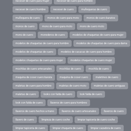
neceser de cuero para mujer
neceser de cuero para hombre
neceser de cuero hombre
neceser de cuero
muñequeras de cuero
muñequera de cuero
monos de cuero para moto
monos de cuero baratos
monos de cuero
mono de cuero para moto
mono de cuero moto
mono de cuero
monederos de cuero
modelos de chaquetas de cuero para mujer
modelos de chaquetas de cuero para hombre
modelos de chaquetas de cuero para dama
modelos de chaquetas de cuero
modelos de casacas de cuero para hombre
modelos chaquetas de cuero para mujer
modelos chaquetas de cuero mujer
mochilas de cuero artesanales
mochilas de cuero
mochila de cuero
maquina de coser cuero barata
maquina de coser cuero
maletines de cuero
maletas de cuero para hombre
maletas de cuero moto
maletas de cuero antiguas
maletas de cuero
looks con falda de cuero
look falda de cuero
look con falda de cuero
llaveros de cuero para hombres
llaveros de cuero hechos a mano
llaveros de cuero artesanales
llaveros de cuero
llavero de cuero
limpieza de cuero coche
limpiar tapiceria de cuero coche
limpiar tapiceria de cuero
limpiar chaqueta de cuero
limpiar cazadora de cuero