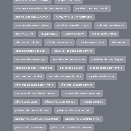
sombreros australianos de cuero de canguro
sombrero de cuero comodo
sombrero de cuero chilenos
sombrero de cuero australiano
sombrero de cuero argentino
sombrero cuero de canguro
sofas de cuero baratos
sofas de cuero
sofa de cuero
sillones de cuero
silla de cuero y metal
silla de cuero oficina
silla de cuero marron
silla de cuero antigua
silla de cuero
sandalias hippies de cuero
sandalias de cuero para hombre
sandalias de cuero mujer
sandalias de cuero hombre
sandalias de cuero hippies
sandalias de cuero artesanales
sandalias de cuero
saco de cuero para hombre
saco de cuero hombre
ropa de cuero para hombre
ropa de cuero hombre
riñoneras de cuero para hombre
riñoneras de cuero hombre
riñoneras de cuero hechas a mano
riñoneras de cuero artesanales
riñoneras de cuero
riñonera de cuero hombre
riñonera de cuero
pulseras de trenzas de cuero
pulseras de hombre de cuero
pulseras de cuero y plata para mujer
pulseras de cuero para mujer
pulseras de cuero mujer
pulseras de cuero hombre viceroy