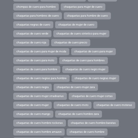
chompas de cuero para hombre
chaquetas para mujer de cuero
chaquetas para hombres de cuero
chaquetas para hombre de cuero
chaquetas negras de cuero
chaquetas de mujer de cuero
chaquetas de cuero verde
chaquetas de cuero sintetico para mujer
chaquetas de cuero roja
chaquetas de cuero precio
chaquetas de cuero para mujer de moda
chaquetas de cuero para mujer
chaquetas de cuero para moto
chaquetas de cuero para hombres
chaquetas de cuero para hombre
chaquetas de cuero negro mujer
chaquetas de cuero negras para hombre
chaquetas de cuero negras mujer
chaquetas de cuero negra
chaquetas de cuero mujer zara
chaquetas de cuero mujer stradivarius
chaquetas de cuero mujer cortas
chaquetas de cuero mujer
chaquetas de cuero moto
chaquetas de cuero moteras
chaquetas de cuero mango
chaquetas de cuero hombre zara
chaquetas de cuero hombre rockeras
chaquetas de cuero hombre baratas
chaquetas de cuero hombre amazon
chaquetas de cuero hombre