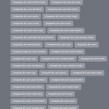
chaquetas de cuero estilo motero
chaquetas de cuero de mujer
chaquetas de cuero de dama
chaquetas de cuero de colores
chaquetas de cuero dama
chaquetas de cuero cortas mujer
chaquetas de cuero cortas
chaquetas de cuero chica
chaquetas de cuero cafe mujer
chaquetas de cuero cafe hombre
chaquetas de cuero blancas para hombre
chaquetas de cuero baratas mujer
chaquetas de cuero baratas
chaquetas de cuero azul
chaquetas de cuero
chaqueta negra de cuero hombre
chaqueta de cuero zara hombre
chaqueta de cuero zara
chaqueta de cuero verde hombre
chaqueta de cuero verde
chaqueta de cuero stradivarius
chaqueta de cuero sintetico mujer
chaqueta de cuero roja
chaqueta de cuero precio
chaqueta de cuero para mujer
chaqueta de cuero para hombres
chaqueta de cuero para hombre
chaqueta de cuero para dama
chaqueta de cuero negra mujer
chaqueta de cuero mujer zara
chaqueta de cuero mujer
chaqueta de cuero moto hombre
chaqueta de cuero moto
chaqueta de cuero hombre zara
chaqueta de cuero hombre