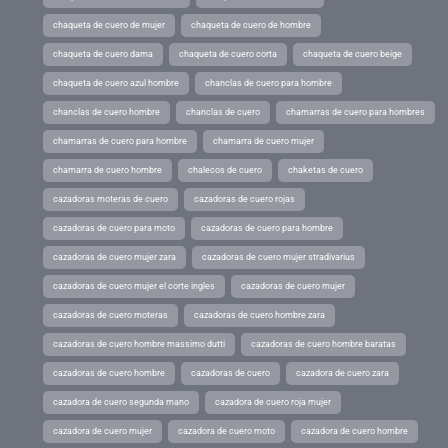
chaqueta de cuero de mujer
chaqueta de cuero de hombre
chaqueta de cuero dama
chaqueta de cuero corta
chaqueta de cuero beige
chaqueta de cuero azul hombre
chanclas de cuero para hombre
chanclas de cuero hombre
chanclas de cuero
chamarras de cuero para hombres
chamarras de cuero para hombre
chamarra de cuero mujer
chamarra de cuero hombre
chalecos de cuero
chaketas de cuero
cazadoras moteras de cuero
cazadoras de cuero rojas
cazadoras de cuero para moto
cazadoras de cuero para hombre
cazadoras de cuero mujer zara
cazadoras de cuero mujer stradivarius
cazadoras de cuero mujer el corte ingles
cazadoras de cuero mujer
cazadoras de cuero moteras
cazadoras de cuero hombre zara
cazadoras de cuero hombre massimo dutti
cazadoras de cuero hombre baratas
cazadoras de cuero hombre
cazadoras de cuero
cazadora de cuero zara
cazadora de cuero segunda mano
cazadora de cuero roja mujer
cazadora de cuero mujer
cazadora de cuero moto
cazadora de cuero hombre