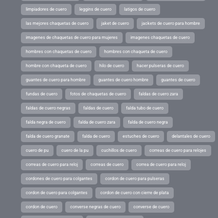
limpiadores de cuero
leggins de cuero
latigos de cuero
las mejores chaquetas de cuero
jaket de cuero
jackets de cuero para hombre
imagenes de chaquetas de cuero para mujeres
imagenes chaquetas de cuero
hombres con chaquetas de cuero
hombres con chaqueta de cuero
hombre con chaqueta de cuero
hilo de cuero
hacer pulseras de cuero
guantes de cuero para hombre
guantes de cuero hombre
guantes de cuero
fundas de cuero
fotos de chaquetas de cuero
faldas de cuero zara
faldas de cuero negras
faldas de cuero
falda tubo de cuero
falda negra de cuero
falda de cuero zara
falda de cuero negra
falda de cuero granate
falda de cuero
estuches de cuero
delantales de cuero
cuero de pu
cuero de la pu
cuchillos de cuero
correas de cuero para relojes
correas de cuero para reloj
correas de cuero
correa de cuero para reloj
cordones de cuero para colgantes
cordon de cuero para pulseras
cordon de cuero para colgantes
cordon de cuero con cierre de plata
cordon de cuero
converse negras de cuero
converse de cuero