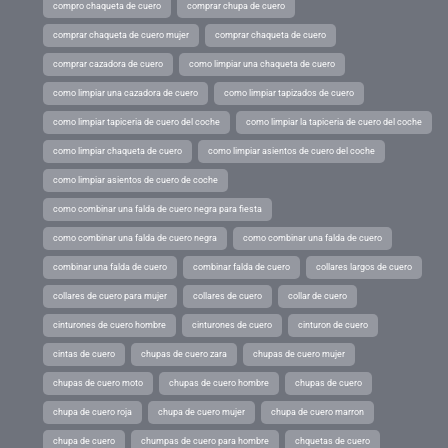
compro chaqueta de cuero
comprar chupa de cuero
comprar chaqueta de cuero mujer
comprar chaqueta de cuero
comprar cazadora de cuero
como limpiar una chaqueta de cuero
como limpiar una cazadora de cuero
como limpiar tapizados de cuero
como limpiar tapiceria de cuero del coche
como limpiar la tapiceria de cuero del coche
como limpiar chaqueta de cuero
como limpiar asientos de cuero del coche
como limpiar asientos de cuero de coche
como combinar una falda de cuero negra para fiesta
como combinar una falda de cuero negra
como combinar una falda de cuero
combinar una falda de cuero
combinar falda de cuero
collares largos de cuero
collares de cuero para mujer
collares de cuero
collar de cuero
cinturones de cuero hombre
cinturones de cuero
cinturon de cuero
cintas de cuero
chupas de cuero zara
chupas de cuero mujer
chupas de cuero moto
chupas de cuero hombre
chupas de cuero
chupa de cuero roja
chupa de cuero mujer
chupa de cuero marron
chupa de cuero
chumpas de cuero para hombre
chquetas de cuero