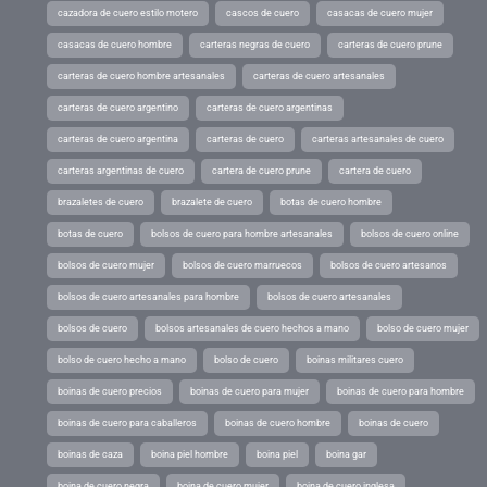
cazadora de cuero estilo motero
cascos de cuero
casacas de cuero mujer
casacas de cuero hombre
carteras negras de cuero
carteras de cuero prune
carteras de cuero hombre artesanales
carteras de cuero artesanales
carteras de cuero argentino
carteras de cuero argentinas
carteras de cuero argentina
carteras de cuero
carteras artesanales de cuero
carteras argentinas de cuero
cartera de cuero prune
cartera de cuero
brazaletes de cuero
brazalete de cuero
botas de cuero hombre
botas de cuero
bolsos de cuero para hombre artesanales
bolsos de cuero online
bolsos de cuero mujer
bolsos de cuero marruecos
bolsos de cuero artesanos
bolsos de cuero artesanales para hombre
bolsos de cuero artesanales
bolsos de cuero
bolsos artesanales de cuero hechos a mano
bolso de cuero mujer
bolso de cuero hecho a mano
bolso de cuero
boinas militares cuero
boinas de cuero precios
boinas de cuero para mujer
boinas de cuero para hombre
boinas de cuero para caballeros
boinas de cuero hombre
boinas de cuero
boinas de caza
boina piel hombre
boina piel
boina gar
boina de cuero negra
boina de cuero mujer
boina de cuero inglesa