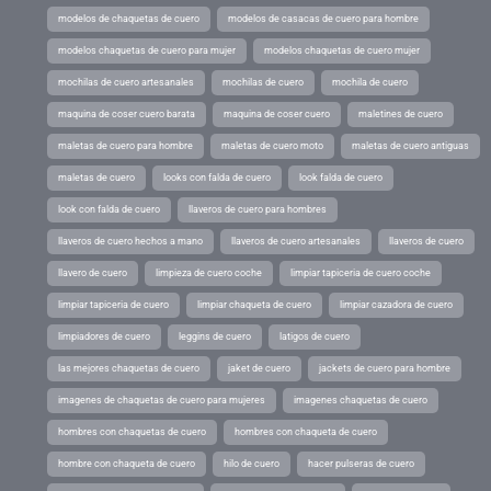
modelos de chaquetas de cuero
modelos de casacas de cuero para hombre
modelos chaquetas de cuero para mujer
modelos chaquetas de cuero mujer
mochilas de cuero artesanales
mochilas de cuero
mochila de cuero
maquina de coser cuero barata
maquina de coser cuero
maletines de cuero
maletas de cuero para hombre
maletas de cuero moto
maletas de cuero antiguas
maletas de cuero
looks con falda de cuero
look falda de cuero
look con falda de cuero
llaveros de cuero para hombres
llaveros de cuero hechos a mano
llaveros de cuero artesanales
llaveros de cuero
llavero de cuero
limpieza de cuero coche
limpiar tapiceria de cuero coche
limpiar tapiceria de cuero
limpiar chaqueta de cuero
limpiar cazadora de cuero
limpiadores de cuero
leggins de cuero
latigos de cuero
las mejores chaquetas de cuero
jaket de cuero
jackets de cuero para hombre
imagenes de chaquetas de cuero para mujeres
imagenes chaquetas de cuero
hombres con chaquetas de cuero
hombres con chaqueta de cuero
hombre con chaqueta de cuero
hilo de cuero
hacer pulseras de cuero