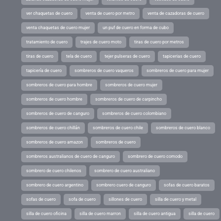
ver chaquetas de cuero
venta de cuero por metro
venta de cazadoras de cuero
venta chaquetas de cuero mujer
un puf de cuero en forma de cubo
tratamiento de cuero
trajes de cuero moto
tiras de cuero por metros
tiras de cuero
tela de cuero
tejer pulseras de cuero
tapicerias de cuero
tapicería de cuero
sombreros de cuero vaqueros
sombreros de cuero para mujer
sombreros de cuero para hombre
sombreros de cuero mujer
sombreros de cuero hombre
sombreros de cuero de carpincho
sombreros de cuero de canguro
sombreros de cuero colombiano
sombreros de cuero chillán
sombreros de cuero chile
sombreros de cuero blanco
sombreros de cuero amazon
sombreros de cuero
sombreros australianos de cuero de canguro
sombrero de cuero comodo
sombrero de cuero chilenos
sombrero de cuero australiano
sombrero de cuero argentino
sombrero cuero de canguro
sofas de cuero baratos
sofas de cuero
sofa de cuero
sillones de cuero
silla de cuero y metal
silla de cuero oficina
silla de cuero marron
silla de cuero antigua
silla de cuero