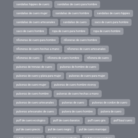
sandalias hippies de cuero
sandalias de cuero para hombre
sandalias de cuero mujer
sandalias de cuero hombre
sandalias de cuero hippies
sandalias de cuero artesanales
sandalias de cuero
saco de cuero para hombre
saco de cuero hombre
ropa de cuero para hombre
ropa de cuero hombre
riñoneras de cuero para hombre
riñoneras de cuero hombre
riñoneras de cuero hechas a mano
riñoneras de cuero artesanales
riñoneras de cuero
riñonera de cuero hombre
riñonera de cuero
pulseras de trenzas de cuero
pulseras de hombre de cuero
pulseras de cuero y plata para mujer
pulseras de cuero para mujer
pulseras de cuero mujer
pulseras de cuero hombre viceroy
pulseras de cuero hombre
pulseras de cuero hechas a mano
pulseras de cuero artesanales
pulseras de cuero
pulseras de cordon de cuero
pulseras artesanales de cuero
pulsera de cuero hombre
pulsera de cuero
puff de cuero ecologico
puff de cuero baratos
puff cuero gris
puff baul cuero
puf de cuero precio
puf de cuero negro
puf de cuero marroqui