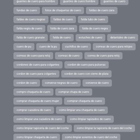
guantes de cuero para hombre
guantes de cuero hombre
guantes de cuero
fundas de cuero
fotos de chaquetas de cuero
faldas de cuero zara
faldas de cuero negras
faldas de cuero
falda tubo de cuero
falda negra de cuero
falda de cuero zara
falda de cuero negra
falda de cuero granate
falda de cuero
estuches de cuero
delantales de cuero
cuero de pu
cuero de la pu
cuchillos de cuero
correas de cuero para relojes
correas de cuero para reloj
correas de cuero
correa de cuero para reloj
cordones de cuero para colgantes
cordon de cuero para pulseras
cordon de cuero para colgantes
cordon de cuero con cierre de plata
cordon de cuero
converse negras de cuero
converse de cuero
compro chaqueta de cuero
comprar chupa de cuero
comprar chaqueta de cuero mujer
comprar chaqueta de cuero
comprar cazadora de cuero
como limpiar una chaqueta de cuero
como limpiar una cazadora de cuero
como limpiar tapizados de cuero
como limpiar tapiceria de cuero del coche
como limpiar la tapiceria de cuero del coche
como limpiar chaqueta de cuero
como limpiar asientos de cuero del coche