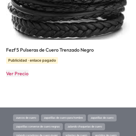
Fezf 5 Pulseras de Cuero Trenzado Negro
Publicidad · enlace pagado
Ver Precio
zuecos de cuero
zapatillas de cuero para hombre
zapatillas de cuero
zapatillas converse de cuero negras
zalando chaquetas de cuero
zalando cazadoras de cuero mujer
volantes de cuero
vestidos de cuero