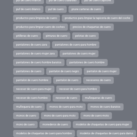
puf de cuero marron
puf de cuero cuadrado
puf de cuero capitone
puf de cuero blanco
puf de cuero
prune carteras de cuero
productos para limpieza de cuero
productos para limpiar la tapiceria de cuero del coche
productos para limpiar cuero de coches
precios de chaquetas de cuero
pitilleras de cuero
pinturas de cuero
pelotas de cuero
pantalones de cuero zara
pantalones de cuero para hombre
pantalones de cuero mujer zara
pantalones de cuero mujer
pantalones de cuero hombre baratos
pantalones de cuero hombre
pantalones de cuero
pantalon de cuero negro
pantalon de cuero mujer
pantalon de cuero hombre
pantalon de cuero
neceseres de cuero
neceser de cuero para mujer
neceser de cuero para hombre
neceser de cuero hombre
neceser de cuero
muñequeras de cuero
muñequera de cuero
monos de cuero para moto
monos de cuero baratos
monos de cuero
mono de cuero para moto
mono de cuero moto
mono de cuero
monederos de cuero
modelos de chaquetas de cuero para mujer
modelos de chaquetas de cuero para hombre
modelos de chaquetas de cuero para dama