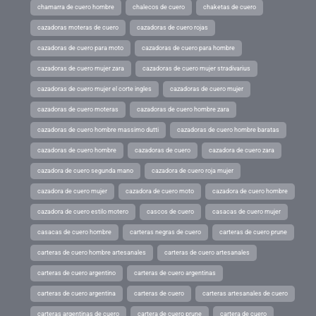
chamarra de cuero hombre
chalecos de cuero
chaketas de cuero
cazadoras moteras de cuero
cazadoras de cuero rojas
cazadoras de cuero para moto
cazadoras de cuero para hombre
cazadoras de cuero mujer zara
cazadoras de cuero mujer stradivarius
cazadoras de cuero mujer el corte ingles
cazadoras de cuero mujer
cazadoras de cuero moteras
cazadoras de cuero hombre zara
cazadoras de cuero hombre massimo dutti
cazadoras de cuero hombre baratas
cazadoras de cuero hombre
cazadoras de cuero
cazadora de cuero zara
cazadora de cuero segunda mano
cazadora de cuero roja mujer
cazadora de cuero mujer
cazadora de cuero moto
cazadora de cuero hombre
cazadora de cuero estilo motero
cascos de cuero
casacas de cuero mujer
casacas de cuero hombre
carteras negras de cuero
carteras de cuero prune
carteras de cuero hombre artesanales
carteras de cuero artesanales
carteras de cuero argentino
carteras de cuero argentinas
carteras de cuero argentina
carteras de cuero
carteras artesanales de cuero
carteras argentinas de cuero
cartera de cuero prune
cartera de cuero