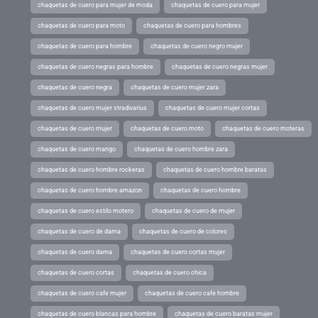
chaquetas de cuero para mujer de moda
chaquetas de cuero para mujer
chaquetas de cuero para moto
chaquetas de cuero para hombres
chaquetas de cuero para hombre
chaquetas de cuero negro mujer
chaquetas de cuero negras para hombre
chaquetas de cuero negras mujer
chaquetas de cuero negra
chaquetas de cuero mujer zara
chaquetas de cuero mujer stradivarius
chaquetas de cuero mujer cortas
chaquetas de cuero mujer
chaquetas de cuero moto
chaquetas de cuero moteras
chaquetas de cuero mango
chaquetas de cuero hombre zara
chaquetas de cuero hombre rockeras
chaquetas de cuero hombre baratas
chaquetas de cuero hombre amazon
chaquetas de cuero hombre
chaquetas de cuero estilo motero
chaquetas de cuero de mujer
chaquetas de cuero de dama
chaquetas de cuero de colores
chaquetas de cuero dama
chaquetas de cuero cortas mujer
chaquetas de cuero cortas
chaquetas de cuero chica
chaquetas de cuero cafe mujer
chaquetas de cuero cafe hombre
chaquetas de cuero blancas para hombre
chaquetas de cuero baratas mujer