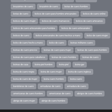
brazaletes de cuero
brazalete de cuero
botas de cuero hombre
botas de cuero
bolsos de cuero para hombre artesanales
bolsos de cuero online
bolsos de cuero mujer
bolsos de cuero marruecos
bolsos de cuero artesanos
bolsos de cuero artesanales para hombre
bolsos de cuero artesanales
bolsos de cuero
bolsos artesanales de cuero hechos a mano
bolso de cuero mujer
bolso de cuero hecho a mano
bolso de cuero
boinas militares cuero
boinas de cuero precios
boinas de cuero para mujer
boinas de cuero para hombre
boinas de cuero para caballeros
boinas de cuero hombre
boinas de cuero
boinas de caza
boina piel hombre
boina piel
boina gar
boina de cuero negra
boina de cuero mujer
boina de cuero inglesa
boina de cuero de mujer
boina cuero hombre
boina cuero
bandoleras de cuero
armaduras de cuero
armadura de cuero
americanas de cuero hombre
americanas de cuero
abrigos de cuero hombre
abrigo de cuero mujer
abrigo de cuero hombre