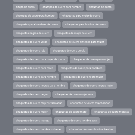
chupa de cuero
chumpas de cuero para hombre
chquetas de cuero
chompas de cuero para hombre
chaquetas para mujer de cuero
chaquetas para hombres de cuero
chaquetas para hombre de cuero
chaquetas negras de cuero
chaquetas de mujer de cuero
chaquetas de cuero verde
chaquetas de cuero sintetico para mujer
chaquetas de cuero roja
chaquetas de cuero precio
chaquetas de cuero para mujer de moda
chaquetas de cuero para mujer
chaquetas de cuero para moto
chaquetas de cuero para hombres
chaquetas de cuero para hombre
chaquetas de cuero negro mujer
chaquetas de cuero negras para hombre
chaquetas de cuero negras mujer
chaquetas de cuero negra
chaquetas de cuero mujer zara
chaquetas de cuero mujer stradivarius
chaquetas de cuero mujer cortas
chaquetas de cuero mujer
chaquetas de cuero moto
chaquetas de cuero moteras
chaquetas de cuero mango
chaquetas de cuero hombre zara
chaquetas de cuero hombre rockeras
chaquetas de cuero hombre baratas