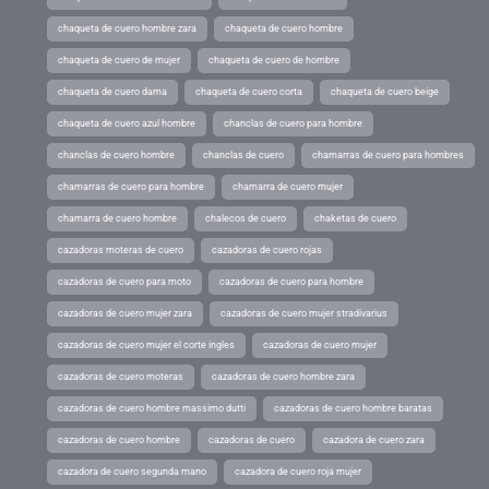
chaqueta de cuero hombre zara
chaqueta de cuero hombre
chaqueta de cuero de mujer
chaqueta de cuero de hombre
chaqueta de cuero dama
chaqueta de cuero corta
chaqueta de cuero beige
chaqueta de cuero azul hombre
chanclas de cuero para hombre
chanclas de cuero hombre
chanclas de cuero
chamarras de cuero para hombres
chamarras de cuero para hombre
chamarra de cuero mujer
chamarra de cuero hombre
chalecos de cuero
chaketas de cuero
cazadoras moteras de cuero
cazadoras de cuero rojas
cazadoras de cuero para moto
cazadoras de cuero para hombre
cazadoras de cuero mujer zara
cazadoras de cuero mujer stradivarius
cazadoras de cuero mujer el corte ingles
cazadoras de cuero mujer
cazadoras de cuero moteras
cazadoras de cuero hombre zara
cazadoras de cuero hombre massimo dutti
cazadoras de cuero hombre baratas
cazadoras de cuero hombre
cazadoras de cuero
cazadora de cuero zara
cazadora de cuero segunda mano
cazadora de cuero roja mujer