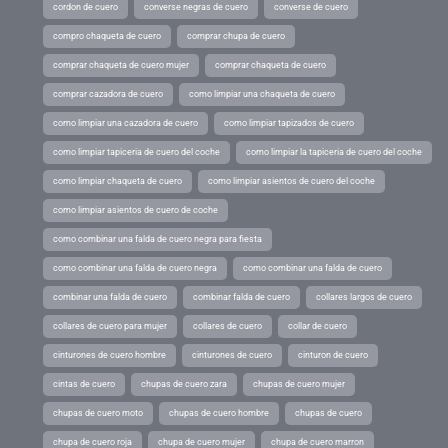
cordon de cuero
converse negras de cuero
converse de cuero
compro chaqueta de cuero
comprar chupa de cuero
comprar chaqueta de cuero mujer
comprar chaqueta de cuero
comprar cazadora de cuero
como limpiar una chaqueta de cuero
como limpiar una cazadora de cuero
como limpiar tapizados de cuero
como limpiar tapiceria de cuero del coche
como limpiar la tapiceria de cuero del coche
como limpiar chaqueta de cuero
como limpiar asientos de cuero del coche
como limpiar asientos de cuero de coche
como combinar una falda de cuero negra para fiesta
como combinar una falda de cuero negra
como combinar una falda de cuero
combinar una falda de cuero
combinar falda de cuero
collares largos de cuero
collares de cuero para mujer
collares de cuero
collar de cuero
cinturones de cuero hombre
cinturones de cuero
cinturon de cuero
cintas de cuero
chupas de cuero zara
chupas de cuero mujer
chupas de cuero moto
chupas de cuero hombre
chupas de cuero
chupa de cuero roja
chupa de cuero mujer
chupa de cuero marron