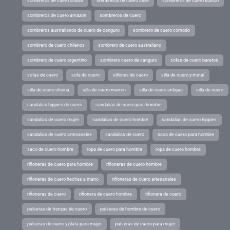
sombreros de cuero chillán
sombreros de cuero chile
sombreros de cuero blanco
sombreros de cuero amazon
sombreros de cuero
sombreros australianos de cuero de canguro
sombrero de cuero comodo
sombrero de cuero chilenos
sombrero de cuero australiano
sombrero de cuero argentino
sombrero cuero de canguro
sofas de cuero baratos
sofas de cuero
sofa de cuero
sillones de cuero
silla de cuero y metal
silla de cuero oficina
silla de cuero marron
silla de cuero antigua
silla de cuero
sandalias hippies de cuero
sandalias de cuero para hombre
sandalias de cuero mujer
sandalias de cuero hombre
sandalias de cuero hippies
sandalias de cuero artesanales
sandalias de cuero
saco de cuero para hombre
saco de cuero hombre
ropa de cuero para hombre
ropa de cuero hombre
riñoneras de cuero para hombre
riñoneras de cuero hombre
riñoneras de cuero hechas a mano
riñoneras de cuero artesanales
riñoneras de cuero
riñonera de cuero hombre
riñonera de cuero
pulseras de trenzas de cuero
pulseras de hombre de cuero
pulseras de cuero y plata para mujer
pulseras de cuero para mujer