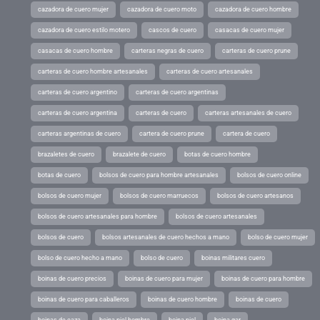
cazadora de cuero mujer
cazadora de cuero moto
cazadora de cuero hombre
cazadora de cuero estilo motero
cascos de cuero
casacas de cuero mujer
casacas de cuero hombre
carteras negras de cuero
carteras de cuero prune
carteras de cuero hombre artesanales
carteras de cuero artesanales
carteras de cuero argentino
carteras de cuero argentinas
carteras de cuero argentina
carteras de cuero
carteras artesanales de cuero
carteras argentinas de cuero
cartera de cuero prune
cartera de cuero
brazaletes de cuero
brazalete de cuero
botas de cuero hombre
botas de cuero
bolsos de cuero para hombre artesanales
bolsos de cuero online
bolsos de cuero mujer
bolsos de cuero marruecos
bolsos de cuero artesanos
bolsos de cuero artesanales para hombre
bolsos de cuero artesanales
bolsos de cuero
bolsos artesanales de cuero hechos a mano
bolso de cuero mujer
bolso de cuero hecho a mano
bolso de cuero
boinas militares cuero
boinas de cuero precios
boinas de cuero para mujer
boinas de cuero para hombre
boinas de cuero para caballeros
boinas de cuero hombre
boinas de cuero
boinas de caza
boina piel hombre
boina piel
boina gar