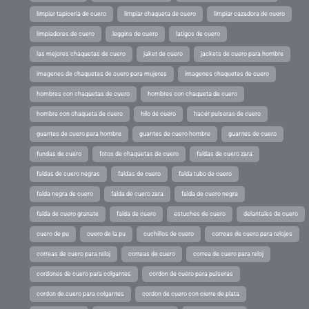
limpiar tapiceria de cuero
limpiar chaqueta de cuero
limpiar cazadora de cuero
limpiadores de cuero
leggins de cuero
latigos de cuero
las mejores chaquetas de cuero
jaket de cuero
jackets de cuero para hombre
imagenes de chaquetas de cuero para mujeres
imagenes chaquetas de cuero
hombres con chaquetas de cuero
hombres con chaqueta de cuero
hombre con chaqueta de cuero
hilo de cuero
hacer pulseras de cuero
guantes de cuero para hombre
guantes de cuero hombre
guantes de cuero
fundas de cuero
fotos de chaquetas de cuero
faldas de cuero zara
faldas de cuero negras
faldas de cuero
falda tubo de cuero
falda negra de cuero
falda de cuero zara
falda de cuero negra
falda de cuero granate
falda de cuero
estuches de cuero
delantales de cuero
cuero de pu
cuero de la pu
cuchillos de cuero
correas de cuero para relojes
correas de cuero para reloj
correas de cuero
correa de cuero para reloj
cordones de cuero para colgantes
cordon de cuero para pulseras
cordon de cuero para colgantes
cordon de cuero con cierre de plata