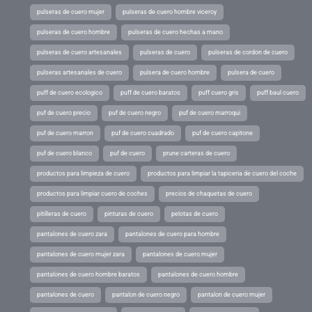
pulseras de cuero mujer
pulseras de cuero hombre viceroy
pulseras de cuero hombre
pulseras de cuero hechas a mano
pulseras de cuero artesanales
pulseras de cuero
pulseras de cordon de cuero
pulseras artesanales de cuero
pulsera de cuero hombre
pulsera de cuero
puff de cuero ecologico
puff de cuero baratos
puff cuero gris
puff baul cuero
puf de cuero precio
puf de cuero negro
puf de cuero marroqui
puf de cuero marron
puf de cuero cuadrado
puf de cuero capitone
puf de cuero blanco
puf de cuero
prune carteras de cuero
productos para limpieza de cuero
productos para limpiar la tapiceria de cuero del coche
productos para limpiar cuero de coches
precios de chaquetas de cuero
pitilleras de cuero
pinturas de cuero
pelotas de cuero
pantalones de cuero zara
pantalones de cuero para hombre
pantalones de cuero mujer zara
pantalones de cuero mujer
pantalones de cuero hombre baratos
pantalones de cuero hombre
pantalones de cuero
pantalon de cuero negro
pantalon de cuero mujer