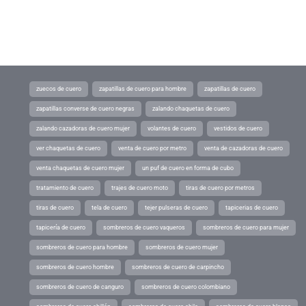
zuecos de cuero
zapatillas de cuero para hombre
zapatillas de cuero
zapatillas converse de cuero negras
zalando chaquetas de cuero
zalando cazadoras de cuero mujer
volantes de cuero
vestidos de cuero
ver chaquetas de cuero
venta de cuero por metro
venta de cazadoras de cuero
venta chaquetas de cuero mujer
un puf de cuero en forma de cubo
tratamiento de cuero
trajes de cuero moto
tiras de cuero por metros
tiras de cuero
tela de cuero
tejer pulseras de cuero
tapicerias de cuero
tapicería de cuero
sombreros de cuero vaqueros
sombreros de cuero para mujer
sombreros de cuero para hombre
sombreros de cuero mujer
sombreros de cuero hombre
sombreros de cuero de carpincho
sombreros de cuero de canguro
sombreros de cuero colombiano