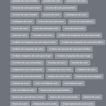
pantalon de cuero hombre
pantalon de cuero
neceseres de cuero
neceser de cuero para mujer
neceser de cuero para hombre
neceser de cuero hombre
neceser de cuero
muñequeras de cuero
muñequera de cuero
monos de cuero para moto
monos de cuero baratos
monos de cuero
mono de cuero para moto
mono de cuero moto
mono de cuero
monederos de cuero
modelos de chaquetas de cuero para mujer
modelos de chaquetas de cuero para hombre
modelos de chaquetas de cuero para dama
modelos de chaquetas de cuero
modelos de casacas de cuero para hombre
modelos chaquetas de cuero para mujer
modelos chaquetas de cuero mujer
mochilas de cuero artesanales
mochilas de cuero
mochila de cuero
maquina de coser cuero barata
maquina de coser cuero
maletines de cuero
maletas de cuero para hombre
maletas de cuero moto
maletas de cuero antiguas
maletas de cuero
looks con falda de cuero
look falda de cuero
look con falda de cuero
llaveros de cuero para hombres
llaveros de cuero hechos a mano
llaveros de cuero artesanales
llaveros de cuero
llavero de cuero
limpieza de cuero coche
limpiar tapiceria de cuero coche