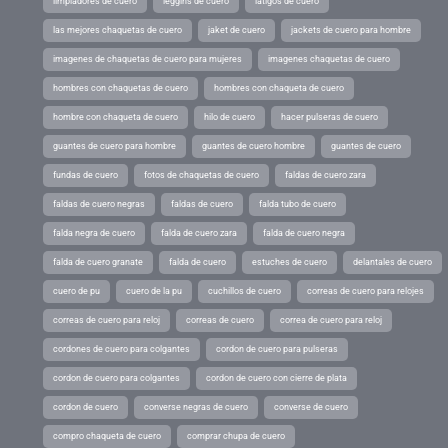
limpiadores de cuero
leggins de cuero
latigos de cuero
las mejores chaquetas de cuero
jaket de cuero
jackets de cuero para hombre
imagenes de chaquetas de cuero para mujeres
imagenes chaquetas de cuero
hombres con chaquetas de cuero
hombres con chaqueta de cuero
hombre con chaqueta de cuero
hilo de cuero
hacer pulseras de cuero
guantes de cuero para hombre
guantes de cuero hombre
guantes de cuero
fundas de cuero
fotos de chaquetas de cuero
faldas de cuero zara
faldas de cuero negras
faldas de cuero
falda tubo de cuero
falda negra de cuero
falda de cuero zara
falda de cuero negra
falda de cuero granate
falda de cuero
estuches de cuero
delantales de cuero
cuero de pu
cuero de la pu
cuchillos de cuero
correas de cuero para relojes
correas de cuero para reloj
correas de cuero
correa de cuero para reloj
cordones de cuero para colgantes
cordon de cuero para pulseras
cordon de cuero para colgantes
cordon de cuero con cierre de plata
cordon de cuero
converse negras de cuero
converse de cuero
compro chaqueta de cuero
comprar chupa de cuero