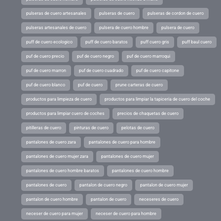
pulseras de cuero artesanales
pulseras de cuero
pulseras de cordon de cuero
pulseras artesanales de cuero
pulsera de cuero hombre
pulsera de cuero
puff de cuero ecologico
puff de cuero baratos
puff cuero gris
puff baul cuero
puf de cuero precio
puf de cuero negro
puf de cuero marroqui
puf de cuero marron
puf de cuero cuadrado
puf de cuero capitone
puf de cuero blanco
puf de cuero
prune carteras de cuero
productos para limpieza de cuero
productos para limpiar la tapiceria de cuero del coche
productos para limpiar cuero de coches
precios de chaquetas de cuero
pitilleras de cuero
pinturas de cuero
pelotas de cuero
pantalones de cuero zara
pantalones de cuero para hombre
pantalones de cuero mujer zara
pantalones de cuero mujer
pantalones de cuero hombre baratos
pantalones de cuero hombre
pantalones de cuero
pantalon de cuero negro
pantalon de cuero mujer
pantalon de cuero hombre
pantalon de cuero
neceseres de cuero
neceser de cuero para mujer
neceser de cuero para hombre