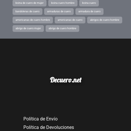
boina de cuero de mujer
boina cuero hombre
boina cuero
bandoleras de cuero
armaduras de cuero
armadura de cuero
americanas de cuero hombre
americanas de cuero
abrigos de cuero hombre
abrigo de cuero mujer
abrigo de cuero hombre
Decuero.net
Política de Envío
Política de Devoluciones