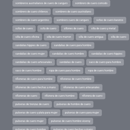
sombreros australianos de cuero de canguro
sombrero de cuero comodo
sombrero de cuero chilenos
sombrero de cuero australiano
sombrero de cuero argentino
sombrero cuero de canguro
sofas de cuero baratos
sofas de cuero
sofa de cuero
sillones de cuero
silla de cuero y metal
silla de cuero oficina
silla de cuero marron
silla de cuero antigua
silla de cuero
sandalias hippies de cuero
sandalias de cuero para hombre
sandalias de cuero mujer
sandalias de cuero hombre
sandalias de cuero hippies
sandalias de cuero artesanales
sandalias de cuero
saco de cuero para hombre
saco de cuero hombre
ropa de cuero para hombre
ropa de cuero hombre
riñoneras de cuero para hombre
riñoneras de cuero hombre
riñoneras de cuero hechas a mano
riñoneras de cuero artesanales
riñoneras de cuero
riñonera de cuero hombre
riñonera de cuero
pulseras de trenzas de cuero
pulseras de hombre de cuero
pulseras de cuero y plata para mujer
pulseras de cuero para mujer
pulseras de cuero mujer
pulseras de cuero hombre viceroy
pulseras de cuero hombre
pulseras de cuero hechas a mano