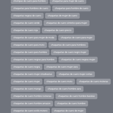
chompas de cuero para hombre
chaquetas para mujer de cuero
chaquetas para hombres de cuero
chaquetas para hombre de cuero
chaquetas negras de cuero
chaquetas de mujer de cuero
chaquetas de cuero verde
chaquetas de cuero sintetico para mujer
chaquetas de cuero roja
chaquetas de cuero precio
chaquetas de cuero para mujer de moda
chaquetas de cuero para mujer
chaquetas de cuero para moto
chaquetas de cuero para hombres
chaquetas de cuero para hombre
chaquetas de cuero negro mujer
chaquetas de cuero negras para hombre
chaquetas de cuero negras mujer
chaquetas de cuero negra
chaquetas de cuero mujer zara
chaquetas de cuero mujer stradivarius
chaquetas de cuero mujer cortas
chaquetas de cuero mujer
chaquetas de cuero moto
chaquetas de cuero moteras
chaquetas de cuero mango
chaquetas de cuero hombre zara
chaquetas de cuero hombre rockeras
chaquetas de cuero hombre baratas
chaquetas de cuero hombre amazon
chaquetas de cuero hombre
chaquetas de cuero estilo motero
chaquetas de cuero de mujer