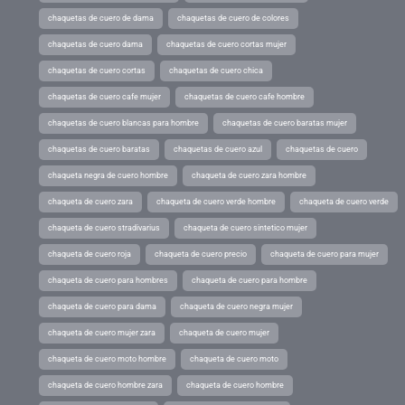
chaquetas de cuero de dama
chaquetas de cuero de colores
chaquetas de cuero dama
chaquetas de cuero cortas mujer
chaquetas de cuero cortas
chaquetas de cuero chica
chaquetas de cuero cafe mujer
chaquetas de cuero cafe hombre
chaquetas de cuero blancas para hombre
chaquetas de cuero baratas mujer
chaquetas de cuero baratas
chaquetas de cuero azul
chaquetas de cuero
chaqueta negra de cuero hombre
chaqueta de cuero zara hombre
chaqueta de cuero zara
chaqueta de cuero verde hombre
chaqueta de cuero verde
chaqueta de cuero stradivarius
chaqueta de cuero sintetico mujer
chaqueta de cuero roja
chaqueta de cuero precio
chaqueta de cuero para mujer
chaqueta de cuero para hombres
chaqueta de cuero para hombre
chaqueta de cuero para dama
chaqueta de cuero negra mujer
chaqueta de cuero mujer zara
chaqueta de cuero mujer
chaqueta de cuero moto hombre
chaqueta de cuero moto
chaqueta de cuero hombre zara
chaqueta de cuero hombre