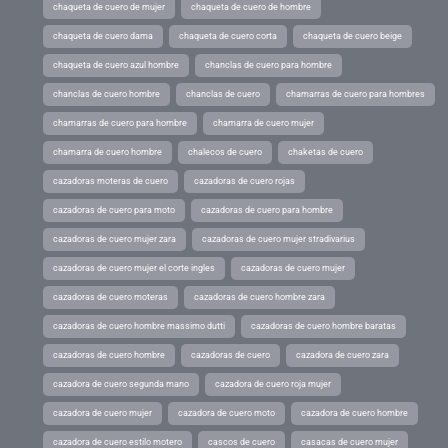
chaqueta de cuero de mujer
chaqueta de cuero de hombre
chaqueta de cuero dama
chaqueta de cuero corta
chaqueta de cuero beige
chaqueta de cuero azul hombre
chanclas de cuero para hombre
chanclas de cuero hombre
chanclas de cuero
chamarras de cuero para hombres
chamarras de cuero para hombre
chamarra de cuero mujer
chamarra de cuero hombre
chalecos de cuero
chaketas de cuero
cazadoras moteras de cuero
cazadoras de cuero rojas
cazadoras de cuero para moto
cazadoras de cuero para hombre
cazadoras de cuero mujer zara
cazadoras de cuero mujer stradivarius
cazadoras de cuero mujer el corte ingles
cazadoras de cuero mujer
cazadoras de cuero moteras
cazadoras de cuero hombre zara
cazadoras de cuero hombre massimo dutti
cazadoras de cuero hombre baratas
cazadoras de cuero hombre
cazadoras de cuero
cazadora de cuero zara
cazadora de cuero segunda mano
cazadora de cuero roja mujer
cazadora de cuero mujer
cazadora de cuero moto
cazadora de cuero hombre
cazadora de cuero estilo motero
cascos de cuero
casacas de cuero mujer