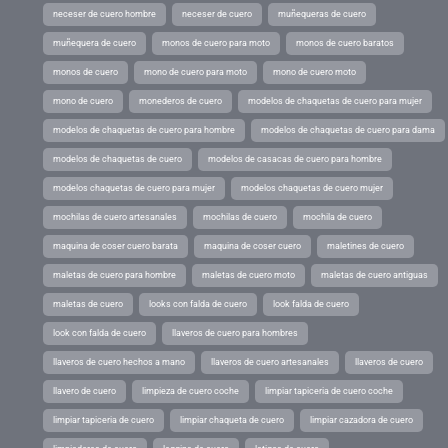
neceser de cuero hombre
neceser de cuero
muñequeras de cuero
muñequera de cuero
monos de cuero para moto
monos de cuero baratos
monos de cuero
mono de cuero para moto
mono de cuero moto
mono de cuero
monederos de cuero
modelos de chaquetas de cuero para mujer
modelos de chaquetas de cuero para hombre
modelos de chaquetas de cuero para dama
modelos de chaquetas de cuero
modelos de casacas de cuero para hombre
modelos chaquetas de cuero para mujer
modelos chaquetas de cuero mujer
mochilas de cuero artesanales
mochilas de cuero
mochila de cuero
maquina de coser cuero barata
maquina de coser cuero
maletines de cuero
maletas de cuero para hombre
maletas de cuero moto
maletas de cuero antiguas
maletas de cuero
looks con falda de cuero
look falda de cuero
look con falda de cuero
llaveros de cuero para hombres
llaveros de cuero hechos a mano
llaveros de cuero artesanales
llaveros de cuero
llavero de cuero
limpieza de cuero coche
limpiar tapiceria de cuero coche
limpiar tapiceria de cuero
limpiar chaqueta de cuero
limpiar cazadora de cuero