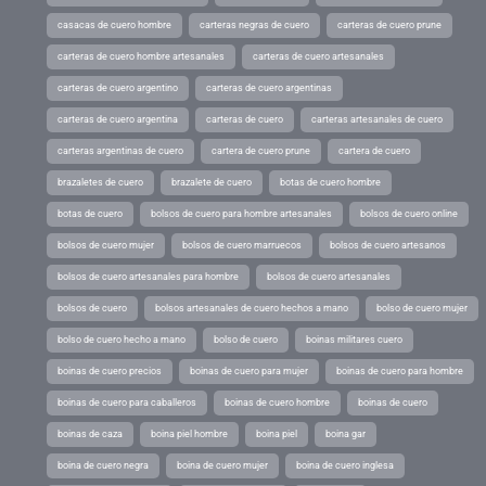
casacas de cuero hombre
carteras negras de cuero
carteras de cuero prune
carteras de cuero hombre artesanales
carteras de cuero artesanales
carteras de cuero argentino
carteras de cuero argentinas
carteras de cuero argentina
carteras de cuero
carteras artesanales de cuero
carteras argentinas de cuero
cartera de cuero prune
cartera de cuero
brazaletes de cuero
brazalete de cuero
botas de cuero hombre
botas de cuero
bolsos de cuero para hombre artesanales
bolsos de cuero online
bolsos de cuero mujer
bolsos de cuero marruecos
bolsos de cuero artesanos
bolsos de cuero artesanales para hombre
bolsos de cuero artesanales
bolsos de cuero
bolsos artesanales de cuero hechos a mano
bolso de cuero mujer
bolso de cuero hecho a mano
bolso de cuero
boinas militares cuero
boinas de cuero precios
boinas de cuero para mujer
boinas de cuero para hombre
boinas de cuero para caballeros
boinas de cuero hombre
boinas de cuero
boinas de caza
boina piel hombre
boina piel
boina gar
boina de cuero negra
boina de cuero mujer
boina de cuero inglesa