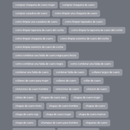
comprar chaqueta de cuero mujer
comprar chaqueta de cuero
comprar cazadora de cuero
como limpiar una chaqueta de cuero
como limpiar una cazadora de cuero
como limpiar tapizados de cuero
como limpiar tapiceria de cuero del coche
como limpiar la tapiceria de cuero del coche
como limpiar chaqueta de cuero
como limpiar asientos de cuero del coche
como limpiar asientos de cuero de coche
como combinar una falda de cuero negra para fiesta
como combinar una falda de cuero negra
como combinar una falda de cuero
combinar una falda de cuero
combinar falda de cuero
collares largos de cuero
collares de cuero para mujer
collares de cuero
collar de cuero
cinturones de cuero hombre
cinturones de cuero
cinturon de cuero
cintas de cuero
chupas de cuero zara
chupas de cuero mujer
chupas de cuero moto
chupas de cuero hombre
chupas de cuero
chupa de cuero roja
chupa de cuero mujer
chupa de cuero marron
chupa de cuero
chumpas de cuero para hombre
chquetas de cuero