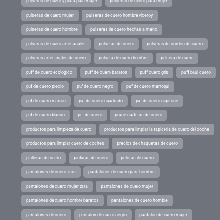
pulseras de cuero y plata para mujer
pulseras de cuero para mujer
pulseras de cuero mujer
pulseras de cuero hombre viceroy
pulseras de cuero hombre
pulseras de cuero hechas a mano
pulseras de cuero artesanales
pulseras de cuero
pulseras de cordon de cuero
pulseras artesanales de cuero
pulsera de cuero hombre
pulsera de cuero
puff de cuero ecologico
puff de cuero baratos
puff cuero gris
puff baul cuero
puf de cuero precio
puf de cuero negro
puf de cuero marroqui
puf de cuero marron
puf de cuero cuadrado
puf de cuero capitone
puf de cuero blanco
puf de cuero
prune carteras de cuero
productos para limpieza de cuero
productos para limpiar la tapiceria de cuero del coche
productos para limpiar cuero de coches
precios de chaquetas de cuero
pitilleras de cuero
pinturas de cuero
pelotas de cuero
pantalones de cuero zara
pantalones de cuero para hombre
pantalones de cuero mujer zara
pantalones de cuero mujer
pantalones de cuero hombre baratos
pantalones de cuero hombre
pantalones de cuero
pantalon de cuero negro
pantalon de cuero mujer