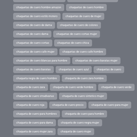
chaquetas de cuero hombre amazon
chaquetas de cuero hombre
chaquetas de cuero estilo motero
chaquetas de cuero de mujer
chaquetas de cuero de dama
chaquetas de cuero de colores
chaquetas de cuero dama
chaquetas de cuero cortas mujer
chaquetas de cuero cortas
chaquetas de cuero chica
chaquetas de cuero cafe mujer
chaquetas de cuero cafe hombre
chaquetas de cuero blancas para hombre
chaquetas de cuero baratas mujer
chaquetas de cuero baratas
chaquetas de cuero azul
chaquetas de cuero
chaqueta negra de cuero hombre
chaqueta de cuero zara hombre
chaqueta de cuero zara
chaqueta de cuero verde hombre
chaqueta de cuero verde
chaqueta de cuero stradivarius
chaqueta de cuero sintetico mujer
chaqueta de cuero roja
chaqueta de cuero precio
chaqueta de cuero para mujer
chaqueta de cuero para hombres
chaqueta de cuero para hombre
chaqueta de cuero para dama
chaqueta de cuero negra mujer
chaqueta de cuero mujer zara
chaqueta de cuero mujer