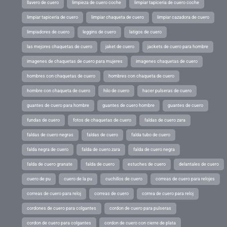
llavero de cuero
limpieza de cuero coche
limpiar tapiceria de cuero coche
limpiar tapiceria de cuero
limpiar chaqueta de cuero
limpiar cazadora de cuero
limpiadores de cuero
leggins de cuero
latigos de cuero
las mejores chaquetas de cuero
jaket de cuero
jackets de cuero para hombre
imagenes de chaquetas de cuero para mujeres
imagenes chaquetas de cuero
hombres con chaquetas de cuero
hombres con chaqueta de cuero
hombre con chaqueta de cuero
hilo de cuero
hacer pulseras de cuero
guantes de cuero para hombre
guantes de cuero hombre
guantes de cuero
fundas de cuero
fotos de chaquetas de cuero
faldas de cuero zara
faldas de cuero negras
faldas de cuero
falda tubo de cuero
falda negra de cuero
falda de cuero zara
falda de cuero negra
falda de cuero granate
falda de cuero
estuches de cuero
delantales de cuero
cuero de pu
cuero de la pu
cuchillos de cuero
correas de cuero para relojes
correas de cuero para reloj
correas de cuero
correa de cuero para reloj
cordones de cuero para colgantes
cordon de cuero para pulseras
cordon de cuero para colgantes
cordon de cuero con cierre de plata