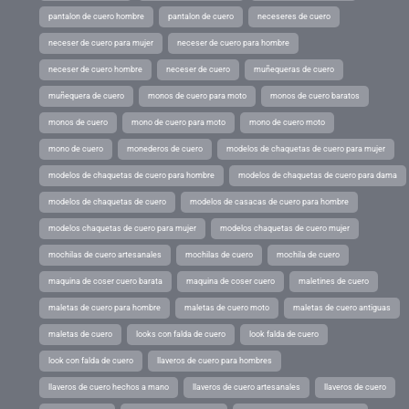
pantalon de cuero hombre
pantalon de cuero
neceseres de cuero
neceser de cuero para mujer
neceser de cuero para hombre
neceser de cuero hombre
neceser de cuero
muñequeras de cuero
muñequera de cuero
monos de cuero para moto
monos de cuero baratos
monos de cuero
mono de cuero para moto
mono de cuero moto
mono de cuero
monederos de cuero
modelos de chaquetas de cuero para mujer
modelos de chaquetas de cuero para hombre
modelos de chaquetas de cuero para dama
modelos de chaquetas de cuero
modelos de casacas de cuero para hombre
modelos chaquetas de cuero para mujer
modelos chaquetas de cuero mujer
mochilas de cuero artesanales
mochilas de cuero
mochila de cuero
maquina de coser cuero barata
maquina de coser cuero
maletines de cuero
maletas de cuero para hombre
maletas de cuero moto
maletas de cuero antiguas
maletas de cuero
looks con falda de cuero
look falda de cuero
look con falda de cuero
llaveros de cuero para hombres
llaveros de cuero hechos a mano
llaveros de cuero artesanales
llaveros de cuero