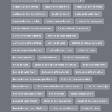
cazadora de cuero mujer
cazadora de cuero moto
cazadora de cuero hombre
cazadora de cuero estilo motero
cascos de cuero
casacas de cuero mujer
casacas de cuero hombre
carteras negras de cuero
carteras de cuero prune
carteras de cuero hombre artesanales
carteras de cuero artesanales
carteras de cuero argentino
carteras de cuero argentinas
carteras de cuero argentina
carteras de cuero
carteras artesanales de cuero
carteras argentinas de cuero
cartera de cuero prune
cartera de cuero
brazaletes de cuero
brazalete de cuero
botas de cuero hombre
botas de cuero
bolsos de cuero para hombre artesanales
bolsos de cuero online
bolsos de cuero mujer
bolsos de cuero marruecos
bolsos de cuero artesanos
bolsos de cuero artesanales para hombre
bolsos de cuero artesanales
bolsos de cuero
bolsos artesanales de cuero hechos a mano
bolso de cuero mujer
bolso de cuero hecho a mano
bolso de cuero
boinas militares cuero
boinas de cuero precios
boinas de cuero para mujer
boinas de cuero para hombre
boinas de cuero para caballeros
boinas de cuero hombre
boinas de cuero