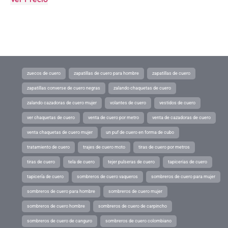
zuecos de cuero
zapatillas de cuero para hombre
zapatillas de cuero
zapatillas converse de cuero negras
zalando chaquetas de cuero
zalando cazadoras de cuero mujer
volantes de cuero
vestidos de cuero
ver chaquetas de cuero
venta de cuero por metro
venta de cazadoras de cuero
venta chaquetas de cuero mujer
un puf de cuero en forma de cubo
tratamiento de cuero
trajes de cuero moto
tiras de cuero por metros
tiras de cuero
tela de cuero
tejer pulseras de cuero
tapicerias de cuero
tapicería de cuero
sombreros de cuero vaqueros
sombreros de cuero para mujer
sombreros de cuero para hombre
sombreros de cuero mujer
sombreros de cuero hombre
sombreros de cuero de carpincho
sombreros de cuero de canguro
sombreros de cuero colombiano