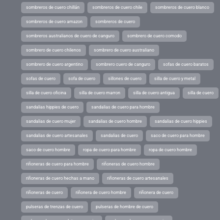
sombreros de cuero chillán
sombreros de cuero chile
sombreros de cuero blanco
sombreros de cuero amazon
sombreros de cuero
sombreros australianos de cuero de canguro
sombrero de cuero comodo
sombrero de cuero chilenos
sombrero de cuero australiano
sombrero de cuero argentino
sombrero cuero de canguro
sofas de cuero baratos
sofas de cuero
sofa de cuero
sillones de cuero
silla de cuero y metal
silla de cuero oficina
silla de cuero marron
silla de cuero antigua
silla de cuero
sandalias hippies de cuero
sandalias de cuero para hombre
sandalias de cuero mujer
sandalias de cuero hombre
sandalias de cuero hippies
sandalias de cuero artesanales
sandalias de cuero
saco de cuero para hombre
saco de cuero hombre
ropa de cuero para hombre
ropa de cuero hombre
riñoneras de cuero para hombre
riñoneras de cuero hombre
riñoneras de cuero hechas a mano
riñoneras de cuero artesanales
riñoneras de cuero
riñonera de cuero hombre
riñonera de cuero
pulseras de trenzas de cuero
pulseras de hombre de cuero