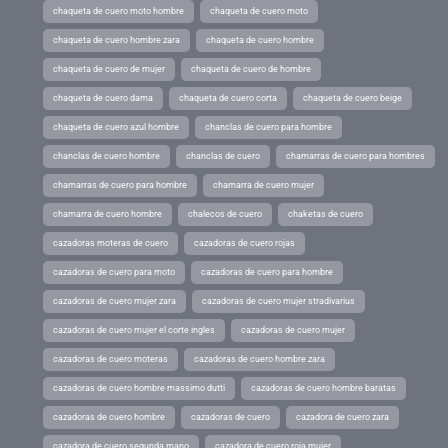
chaqueta de cuero moto hombre
chaqueta de cuero moto
chaqueta de cuero hombre zara
chaqueta de cuero hombre
chaqueta de cuero de mujer
chaqueta de cuero de hombre
chaqueta de cuero dama
chaqueta de cuero corta
chaqueta de cuero beige
chaqueta de cuero azul hombre
chanclas de cuero para hombre
chanclas de cuero hombre
chanclas de cuero
chamarras de cuero para hombres
chamarras de cuero para hombre
chamarra de cuero mujer
chamarra de cuero hombre
chalecos de cuero
chaketas de cuero
cazadoras moteras de cuero
cazadoras de cuero rojas
cazadoras de cuero para moto
cazadoras de cuero para hombre
cazadoras de cuero mujer zara
cazadoras de cuero mujer stradivarius
cazadoras de cuero mujer el corte ingles
cazadoras de cuero mujer
cazadoras de cuero moteras
cazadoras de cuero hombre zara
cazadoras de cuero hombre massimo dutti
cazadoras de cuero hombre baratas
cazadoras de cuero hombre
cazadoras de cuero
cazadora de cuero zara
cazadora de cuero segunda mano
cazadora de cuero roja mujer