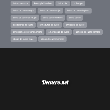
boinas de caza
boina piel hombre
boina piel
boina gar
boina de cuero negra
boina de cuero mujer
boina de cuero inglesa
boina de cuero de mujer
boina cuero hombre
boina cuero
bandoleras de cuero
armaduras de cuero
armadura de cuero
americanas de cuero hombre
americanas de cuero
abrigos de cuero hombre
abrigo de cuero mujer
abrigo de cuero hombre
Decuero.net