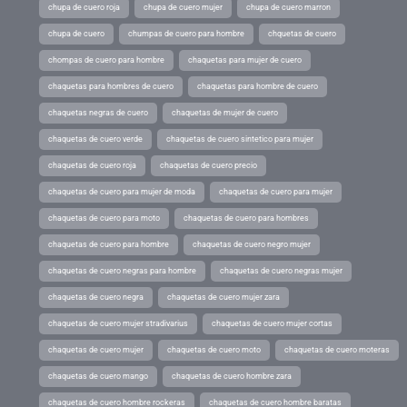
chupa de cuero roja
chupa de cuero mujer
chupa de cuero marron
chupa de cuero
chumpas de cuero para hombre
chquetas de cuero
chompas de cuero para hombre
chaquetas para mujer de cuero
chaquetas para hombres de cuero
chaquetas para hombre de cuero
chaquetas negras de cuero
chaquetas de mujer de cuero
chaquetas de cuero verde
chaquetas de cuero sintetico para mujer
chaquetas de cuero roja
chaquetas de cuero precio
chaquetas de cuero para mujer de moda
chaquetas de cuero para mujer
chaquetas de cuero para moto
chaquetas de cuero para hombres
chaquetas de cuero para hombre
chaquetas de cuero negro mujer
chaquetas de cuero negras para hombre
chaquetas de cuero negras mujer
chaquetas de cuero negra
chaquetas de cuero mujer zara
chaquetas de cuero mujer stradivarius
chaquetas de cuero mujer cortas
chaquetas de cuero mujer
chaquetas de cuero moto
chaquetas de cuero moteras
chaquetas de cuero mango
chaquetas de cuero hombre zara
chaquetas de cuero hombre rockeras
chaquetas de cuero hombre baratas