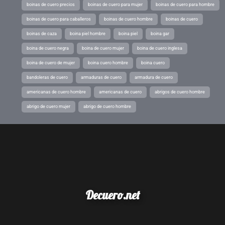
boinas de cuero precios
boinas de cuero para mujer
boinas de cuero para hombre
boinas de cuero para caballeros
boinas de cuero hombre
boinas de cuero
boinas de caza
boina piel hombre
boina piel
boina gar
boina de cuero negra
boina de cuero mujer
boina de cuero inglesa
boina de cuero de mujer
boina cuero hombre
boina cuero
bandoleras de cuero
armaduras de cuero
armadura de cuero
americanas de cuero hombre
americanas de cuero
abrigos de cuero hombre
abrigo de cuero mujer
abrigo de cuero hombre
Decuero.net