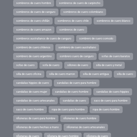
sombreros de cuero hombre
sombreros de cuero de carpincho
sombreros de cuero de canguro
sombreros de cuero colombiano
sombreros de cuero chillán
sombreros de cuero chile
sombreros de cuero blanco
sombreros de cuero amazon
sombreros de cuero
sombreros australianos de cuero de canguro
sombrero de cuero comodo
sombrero de cuero chilenos
sombrero de cuero australiano
sombrero de cuero argentino
sombrero cuero de canguro
sofas de cuero baratos
sofas de cuero
sofa de cuero
sillones de cuero
silla de cuero y metal
silla de cuero oficina
silla de cuero marron
silla de cuero antigua
silla de cuero
sandalias hippies de cuero
sandalias de cuero para hombre
sandalias de cuero mujer
sandalias de cuero hombre
sandalias de cuero hippies
sandalias de cuero artesanales
sandalias de cuero
saco de cuero para hombre
saco de cuero hombre
ropa de cuero para hombre
ropa de cuero hombre
riñoneras de cuero para hombre
riñoneras de cuero hombre
riñoneras de cuero hechas a mano
riñoneras de cuero artesanales
riñoneras de cuero
riñonera de cuero hombre
riñonera de cuero