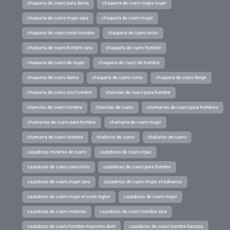
chaqueta de cuero para dama
chaqueta de cuero negra mujer
chaqueta de cuero mujer zara
chaqueta de cuero mujer
chaqueta de cuero moto hombre
chaqueta de cuero moto
chaqueta de cuero hombre zara
chaqueta de cuero hombre
chaqueta de cuero de mujer
chaqueta de cuero de hombre
chaqueta de cuero dama
chaqueta de cuero corta
chaqueta de cuero beige
chaqueta de cuero azul hombre
chanclas de cuero para hombre
chanclas de cuero hombre
chanclas de cuero
chamarras de cuero para hombres
chamarras de cuero para hombre
chamarra de cuero mujer
chamarra de cuero hombre
chalecos de cuero
chaketas de cuero
cazadoras moteras de cuero
cazadoras de cuero rojas
cazadoras de cuero para moto
cazadoras de cuero para hombre
cazadoras de cuero mujer zara
cazadoras de cuero mujer stradivarius
cazadoras de cuero mujer el corte ingles
cazadoras de cuero mujer
cazadoras de cuero moteras
cazadoras de cuero hombre zara
cazadoras de cuero hombre massimo dutti
cazadoras de cuero hombre baratas