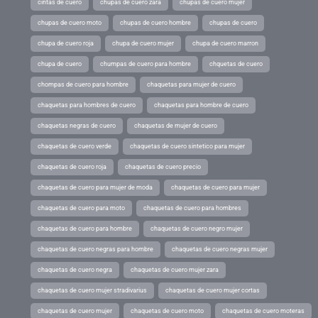
cintas de cuero
chupas de cuero zara
chupas de cuero mujer
chupas de cuero moto
chupas de cuero hombre
chupas de cuero
chupa de cuero roja
chupa de cuero mujer
chupa de cuero marron
chupa de cuero
chumpas de cuero para hombre
chquetas de cuero
chompas de cuero para hombre
chaquetas para mujer de cuero
chaquetas para hombres de cuero
chaquetas para hombre de cuero
chaquetas negras de cuero
chaquetas de mujer de cuero
chaquetas de cuero verde
chaquetas de cuero sintetico para mujer
chaquetas de cuero roja
chaquetas de cuero precio
chaquetas de cuero para mujer de moda
chaquetas de cuero para mujer
chaquetas de cuero para moto
chaquetas de cuero para hombres
chaquetas de cuero para hombre
chaquetas de cuero negro mujer
chaquetas de cuero negras para hombre
chaquetas de cuero negras mujer
chaquetas de cuero negra
chaquetas de cuero mujer zara
chaquetas de cuero mujer stradivarius
chaquetas de cuero mujer cortas
chaquetas de cuero mujer
chaquetas de cuero moto
chaquetas de cuero moteras