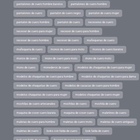
pantalones de cuero hombre baratos
pantalones de cuero hombre
pantalones de cuero
pantalon de cuero negro
pantalon de cuero mujer
pantalon de cuero hombre
pantalon de cuero
neceseres de cuero
neceser de cuero para mujer
neceser de cuero para hombre
neceser de cuero hombre
neceser de cuero
muñequeras de cuero
muñequera de cuero
monos de cuero para moto
monos de cuero baratos
monos de cuero
mono de cuero para moto
mono de cuero moto
mono de cuero
monederos de cuero
modelos de chaquetas de cuero para mujer
modelos de chaquetas de cuero para hombre
modelos de chaquetas de cuero para dama
modelos de chaquetas de cuero
modelos de casacas de cuero para hombre
modelos chaquetas de cuero para mujer
modelos chaquetas de cuero mujer
mochilas de cuero artesanales
mochilas de cuero
mochila de cuero
maquina de coser cuero barata
maquina de coser cuero
maletines de cuero
maletas de cuero para hombre
maletas de cuero moto
maletas de cuero antiguas
maletas de cuero
looks con falda de cuero
look falda de cuero