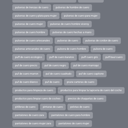
pulseras de trenzas de cuero
pulseras de hombre de cuero
pulseras de cuero y plata para mujer
pulseras de cuero para mujer
pulseras de cuero mujer
pulseras de cuero hombre viceroy
pulseras de cuero hombre
pulseras de cuero hechas a mano
pulseras de cuero artesanales
pulseras de cuero
pulseras de cordon de cuero
pulseras artesanales de cuero
pulsera de cuero hombre
pulsera de cuero
puff de cuero ecologico
puff de cuero baratos
puff cuero gris
puff baul cuero
puf de cuero precio
puf de cuero negro
puf de cuero marroqui
puf de cuero marron
puf de cuero cuadrado
puf de cuero capitone
puf de cuero blanco
puf de cuero
prune carteras de cuero
productos para limpieza de cuero
productos para limpiar la tapiceria de cuero del coche
productos para limpiar cuero de coches
precios de chaquetas de cuero
pitilleras de cuero
pinturas de cuero
pelotas de cuero
pantalones de cuero zara
pantalones de cuero para hombre
pantalones de cuero mujer zara
pantalones de cuero mujer