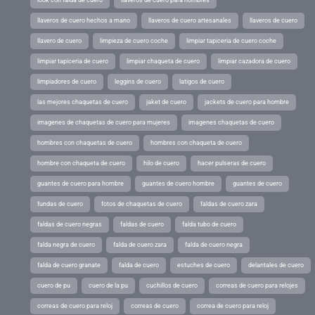
look con falda de cuero
llaveros de cuero para hombres
llaveros de cuero hechos a mano
llaveros de cuero artesanales
llaveros de cuero
llavero de cuero
limpieza de cuero coche
limpiar tapiceria de cuero coche
limpiar tapiceria de cuero
limpiar chaqueta de cuero
limpiar cazadora de cuero
limpiadores de cuero
leggins de cuero
latigos de cuero
las mejores chaquetas de cuero
jaket de cuero
jackets de cuero para hombre
imagenes de chaquetas de cuero para mujeres
imagenes chaquetas de cuero
hombres con chaquetas de cuero
hombres con chaqueta de cuero
hombre con chaqueta de cuero
hilo de cuero
hacer pulseras de cuero
guantes de cuero para hombre
guantes de cuero hombre
guantes de cuero
fundas de cuero
fotos de chaquetas de cuero
faldas de cuero zara
faldas de cuero negras
faldas de cuero
falda tubo de cuero
falda negra de cuero
falda de cuero zara
falda de cuero negra
falda de cuero granate
falda de cuero
estuches de cuero
delantales de cuero
cuero de pu
cuero de la pu
cuchillos de cuero
correas de cuero para relojes
correas de cuero para reloj
correas de cuero
correa de cuero para reloj