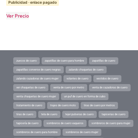
Publicidad · enlace pagado
Ver Precio
zuecos de cuero
zapatillas de cuero para hombre
zapatillas de cuero
zapatillas converse de cuero negras
zalando chaquetas de cuero
zalando cazadoras de cuero mujer
volantes de cuero
vestidos de cuero
ver chaquetas de cuero
venta de cuero por metro
venta de cazadoras de cuero
venta chaquetas de cuero mujer
un puf de cuero en forma de cubo
tratamiento de cuero
trajes de cuero moto
tiras de cuero por metros
tiras de cuero
tela de cuero
tejer pulseras de cuero
tapicerias de cuero
tapicería de cuero
sombreros de cuero vaqueros
sombreros de cuero para mujer
sombreros de cuero para hombre
sombreros de cuero mujer