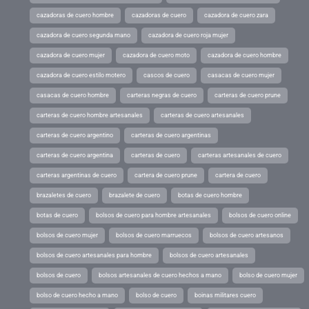
cazadoras de cuero hombre
cazadoras de cuero
cazadora de cuero zara
cazadora de cuero segunda mano
cazadora de cuero roja mujer
cazadora de cuero mujer
cazadora de cuero moto
cazadora de cuero hombre
cazadora de cuero estilo motero
cascos de cuero
casacas de cuero mujer
casacas de cuero hombre
carteras negras de cuero
carteras de cuero prune
carteras de cuero hombre artesanales
carteras de cuero artesanales
carteras de cuero argentino
carteras de cuero argentinas
carteras de cuero argentina
carteras de cuero
carteras artesanales de cuero
carteras argentinas de cuero
cartera de cuero prune
cartera de cuero
brazaletes de cuero
brazalete de cuero
botas de cuero hombre
botas de cuero
bolsos de cuero para hombre artesanales
bolsos de cuero online
bolsos de cuero mujer
bolsos de cuero marruecos
bolsos de cuero artesanos
bolsos de cuero artesanales para hombre
bolsos de cuero artesanales
bolsos de cuero
bolsos artesanales de cuero hechos a mano
bolso de cuero mujer
bolso de cuero hecho a mano
bolso de cuero
boinas militares cuero