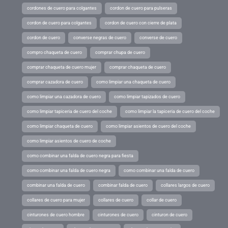
cordones de cuero para colgantes
cordon de cuero para pulseras
cordon de cuero para colgantes
cordon de cuero con cierre de plata
cordon de cuero
converse negras de cuero
converse de cuero
compro chaqueta de cuero
comprar chupa de cuero
comprar chaqueta de cuero mujer
comprar chaqueta de cuero
comprar cazadora de cuero
como limpiar una chaqueta de cuero
como limpiar una cazadora de cuero
como limpiar tapizados de cuero
como limpiar tapiceria de cuero del coche
como limpiar la tapiceria de cuero del coche
como limpiar chaqueta de cuero
como limpiar asientos de cuero del coche
como limpiar asientos de cuero de coche
como combinar una falda de cuero negra para fiesta
como combinar una falda de cuero negra
como combinar una falda de cuero
combinar una falda de cuero
combinar falda de cuero
collares largos de cuero
collares de cuero para mujer
collares de cuero
collar de cuero
cinturones de cuero hombre
cinturones de cuero
cinturon de cuero