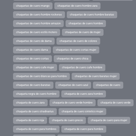
chaquetas de cuero mango
chaquetas de cuero hombre zara
chaquetas de cuero hombre rockeras
chaquetas de cuero hombre baratas
chaquetas de cuero hombre amazon
chaquetas de cuero hombre
chaquetas de cuero estilo motero
chaquetas de cuero de mujer
chaquetas de cuero de dama
chaquetas de cuero de colores
chaquetas de cuero dama
chaquetas de cuero cortas mujer
chaquetas de cuero cortas
chaquetas de cuero chica
chaquetas de cuero cafe mujer
chaquetas de cuero cafe hombre
chaquetas de cuero blancas para hombre
chaquetas de cuero baratas mujer
chaquetas de cuero baratas
chaquetas de cuero azul
chaquetas de cuero
chaqueta negra de cuero hombre
chaqueta de cuero zara hombre
chaqueta de cuero zara
chaqueta de cuero verde hombre
chaqueta de cuero verde
chaqueta de cuero stradivarius
chaqueta de cuero sintetico mujer
chaqueta de cuero roja
chaqueta de cuero precio
chaqueta de cuero para mujer
chaqueta de cuero para hombres
chaqueta de cuero para hombre