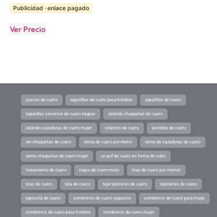
Publicidad · enlace pagado
Ver Precio
zuecos de cuero
zapatillas de cuero para hombre
zapatillas de cuero
zapatillas converse de cuero negras
zalando chaquetas de cuero
zalando cazadoras de cuero mujer
volantes de cuero
vestidos de cuero
ver chaquetas de cuero
venta de cuero por metro
venta de cazadoras de cuero
venta chaquetas de cuero mujer
un puf de cuero en forma de cubo
tratamiento de cuero
trajes de cuero moto
tiras de cuero por metros
tiras de cuero
tela de cuero
tejer pulseras de cuero
tapicerias de cuero
tapicería de cuero
sombreros de cuero vaqueros
sombreros de cuero para mujer
sombreros de cuero para hombre
sombreros de cuero mujer