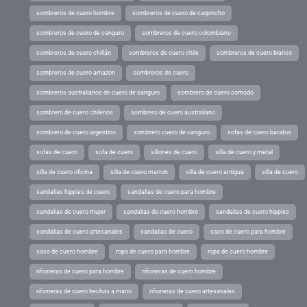
sombreros de cuero hombre
sombreros de cuero de carpincho
sombreros de cuero de canguro
sombreros de cuero colombiano
sombreros de cuero chillán
sombreros de cuero chile
sombreros de cuero blanco
sombreros de cuero amazon
sombreros de cuero
sombreros australianos de cuero de canguro
sombrero de cuero comodo
sombrero de cuero chilenos
sombrero de cuero australiano
sombrero de cuero argentino
sombrero cuero de canguro
sofas de cuero baratos
sofas de cuero
sofa de cuero
sillones de cuero
silla de cuero y metal
silla de cuero oficina
silla de cuero marron
silla de cuero antigua
silla de cuero
sandalias hippies de cuero
sandalias de cuero para hombre
sandalias de cuero mujer
sandalias de cuero hombre
sandalias de cuero hippies
sandalias de cuero artesanales
sandalias de cuero
saco de cuero para hombre
saco de cuero hombre
ropa de cuero para hombre
ropa de cuero hombre
riñoneras de cuero para hombre
riñoneras de cuero hombre
riñoneras de cuero hechas a mano
riñoneras de cuero artesanales