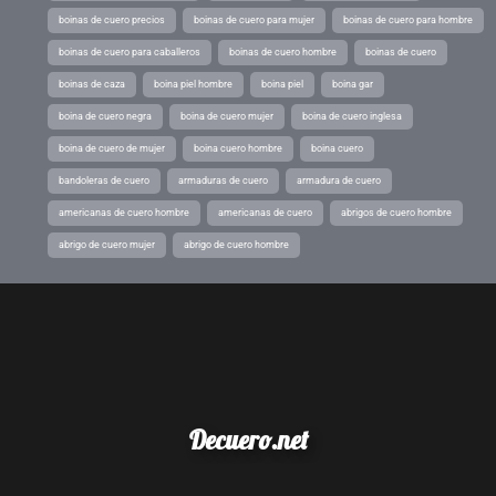
boinas de cuero precios
boinas de cuero para mujer
boinas de cuero para hombre
boinas de cuero para caballeros
boinas de cuero hombre
boinas de cuero
boinas de caza
boina piel hombre
boina piel
boina gar
boina de cuero negra
boina de cuero mujer
boina de cuero inglesa
boina de cuero de mujer
boina cuero hombre
boina cuero
bandoleras de cuero
armaduras de cuero
armadura de cuero
americanas de cuero hombre
americanas de cuero
abrigos de cuero hombre
abrigo de cuero mujer
abrigo de cuero hombre
Decuero.net