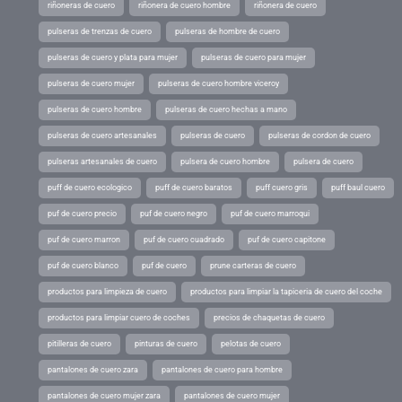
riñoneras de cuero
riñonera de cuero hombre
riñonera de cuero
pulseras de trenzas de cuero
pulseras de hombre de cuero
pulseras de cuero y plata para mujer
pulseras de cuero para mujer
pulseras de cuero mujer
pulseras de cuero hombre viceroy
pulseras de cuero hombre
pulseras de cuero hechas a mano
pulseras de cuero artesanales
pulseras de cuero
pulseras de cordon de cuero
pulseras artesanales de cuero
pulsera de cuero hombre
pulsera de cuero
puff de cuero ecologico
puff de cuero baratos
puff cuero gris
puff baul cuero
puf de cuero precio
puf de cuero negro
puf de cuero marroqui
puf de cuero marron
puf de cuero cuadrado
puf de cuero capitone
puf de cuero blanco
puf de cuero
prune carteras de cuero
productos para limpieza de cuero
productos para limpiar la tapiceria de cuero del coche
productos para limpiar cuero de coches
precios de chaquetas de cuero
pitilleras de cuero
pinturas de cuero
pelotas de cuero
pantalones de cuero zara
pantalones de cuero para hombre
pantalones de cuero mujer zara
pantalones de cuero mujer