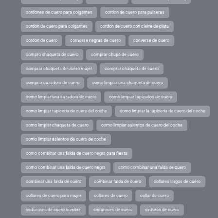
cordones de cuero para colgantes
cordon de cuero para pulseras
cordon de cuero para colgantes
cordon de cuero con cierre de plata
cordon de cuero
converse negras de cuero
converse de cuero
compro chaqueta de cuero
comprar chupa de cuero
comprar chaqueta de cuero mujer
comprar chaqueta de cuero
comprar cazadora de cuero
como limpiar una chaqueta de cuero
como limpiar una cazadora de cuero
como limpiar tapizados de cuero
como limpiar tapiceria de cuero del coche
como limpiar la tapiceria de cuero del coche
como limpiar chaqueta de cuero
como limpiar asientos de cuero del coche
como limpiar asientos de cuero de coche
como combinar una falda de cuero negra para fiesta
como combinar una falda de cuero negra
como combinar una falda de cuero
combinar una falda de cuero
combinar falda de cuero
collares largos de cuero
collares de cuero para mujer
collares de cuero
collar de cuero
cinturones de cuero hombre
cinturones de cuero
cinturon de cuero