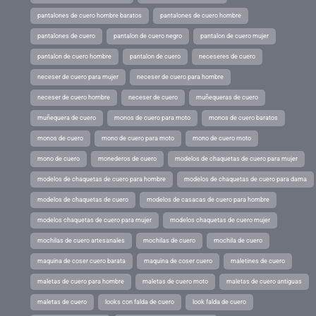
pantalones de cuero hombre baratos
pantalones de cuero hombre
pantalones de cuero
pantalon de cuero negro
pantalon de cuero mujer
pantalon de cuero hombre
pantalon de cuero
neceseres de cuero
neceser de cuero para mujer
neceser de cuero para hombre
neceser de cuero hombre
neceser de cuero
muñequeras de cuero
muñequera de cuero
monos de cuero para moto
monos de cuero baratos
monos de cuero
mono de cuero para moto
mono de cuero moto
mono de cuero
monederos de cuero
modelos de chaquetas de cuero para mujer
modelos de chaquetas de cuero para hombre
modelos de chaquetas de cuero para dama
modelos de chaquetas de cuero
modelos de casacas de cuero para hombre
modelos chaquetas de cuero para mujer
modelos chaquetas de cuero mujer
mochilas de cuero artesanales
mochilas de cuero
mochila de cuero
maquina de coser cuero barata
maquina de coser cuero
maletines de cuero
maletas de cuero para hombre
maletas de cuero moto
maletas de cuero antiguas
maletas de cuero
looks con falda de cuero
look falda de cuero