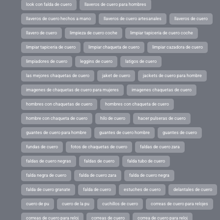
look con falda de cuero
llaveros de cuero para hombres
llaveros de cuero hechos a mano
llaveros de cuero artesanales
llaveros de cuero
llavero de cuero
limpieza de cuero coche
limpiar tapiceria de cuero coche
limpiar tapiceria de cuero
limpiar chaqueta de cuero
limpiar cazadora de cuero
limpiadores de cuero
leggins de cuero
latigos de cuero
las mejores chaquetas de cuero
jaket de cuero
jackets de cuero para hombre
imagenes de chaquetas de cuero para mujeres
imagenes chaquetas de cuero
hombres con chaquetas de cuero
hombres con chaqueta de cuero
hombre con chaqueta de cuero
hilo de cuero
hacer pulseras de cuero
guantes de cuero para hombre
guantes de cuero hombre
guantes de cuero
fundas de cuero
fotos de chaquetas de cuero
faldas de cuero zara
faldas de cuero negras
faldas de cuero
falda tubo de cuero
falda negra de cuero
falda de cuero zara
falda de cuero negra
falda de cuero granate
falda de cuero
estuches de cuero
delantales de cuero
cuero de pu
cuero de la pu
cuchillos de cuero
correas de cuero para relojes
correas de cuero para reloj
correas de cuero
correa de cuero para reloj