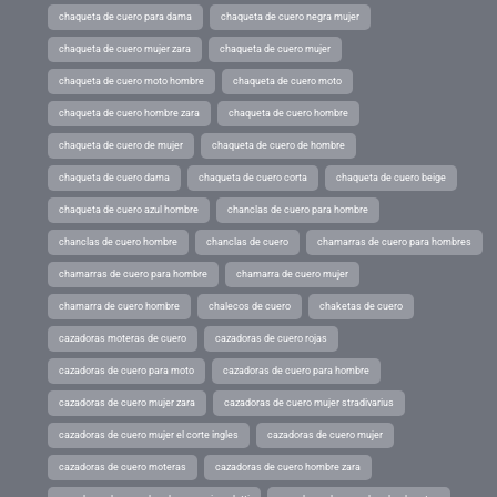
chaqueta de cuero para dama
chaqueta de cuero negra mujer
chaqueta de cuero mujer zara
chaqueta de cuero mujer
chaqueta de cuero moto hombre
chaqueta de cuero moto
chaqueta de cuero hombre zara
chaqueta de cuero hombre
chaqueta de cuero de mujer
chaqueta de cuero de hombre
chaqueta de cuero dama
chaqueta de cuero corta
chaqueta de cuero beige
chaqueta de cuero azul hombre
chanclas de cuero para hombre
chanclas de cuero hombre
chanclas de cuero
chamarras de cuero para hombres
chamarras de cuero para hombre
chamarra de cuero mujer
chamarra de cuero hombre
chalecos de cuero
chaketas de cuero
cazadoras moteras de cuero
cazadoras de cuero rojas
cazadoras de cuero para moto
cazadoras de cuero para hombre
cazadoras de cuero mujer zara
cazadoras de cuero mujer stradivarius
cazadoras de cuero mujer el corte ingles
cazadoras de cuero mujer
cazadoras de cuero moteras
cazadoras de cuero hombre zara