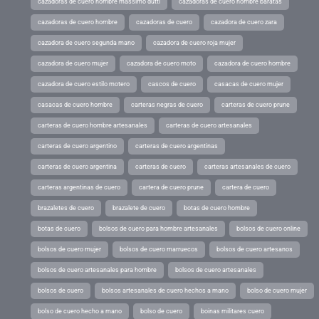
cazadoras de cuero hombre massimo dutti
cazadoras de cuero hombre baratas
cazadoras de cuero hombre
cazadoras de cuero
cazadora de cuero zara
cazadora de cuero segunda mano
cazadora de cuero roja mujer
cazadora de cuero mujer
cazadora de cuero moto
cazadora de cuero hombre
cazadora de cuero estilo motero
cascos de cuero
casacas de cuero mujer
casacas de cuero hombre
carteras negras de cuero
carteras de cuero prune
carteras de cuero hombre artesanales
carteras de cuero artesanales
carteras de cuero argentino
carteras de cuero argentinas
carteras de cuero argentina
carteras de cuero
carteras artesanales de cuero
carteras argentinas de cuero
cartera de cuero prune
cartera de cuero
brazaletes de cuero
brazalete de cuero
botas de cuero hombre
botas de cuero
bolsos de cuero para hombre artesanales
bolsos de cuero online
bolsos de cuero mujer
bolsos de cuero marruecos
bolsos de cuero artesanos
bolsos de cuero artesanales para hombre
bolsos de cuero artesanales
bolsos de cuero
bolsos artesanales de cuero hechos a mano
bolso de cuero mujer
bolso de cuero hecho a mano
bolso de cuero
boinas militares cuero