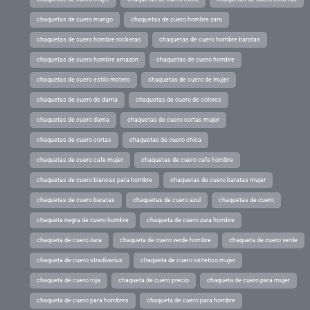
chaquetas de cuero mango
chaquetas de cuero hombre zara
chaquetas de cuero hombre rockeras
chaquetas de cuero hombre baratas
chaquetas de cuero hombre amazon
chaquetas de cuero hombre
chaquetas de cuero estilo motero
chaquetas de cuero de mujer
chaquetas de cuero de dama
chaquetas de cuero de colores
chaquetas de cuero dama
chaquetas de cuero cortas mujer
chaquetas de cuero cortas
chaquetas de cuero chica
chaquetas de cuero cafe mujer
chaquetas de cuero cafe hombre
chaquetas de cuero blancas para hombre
chaquetas de cuero baratas mujer
chaquetas de cuero baratas
chaquetas de cuero azul
chaquetas de cuero
chaqueta negra de cuero hombre
chaqueta de cuero zara hombre
chaqueta de cuero zara
chaqueta de cuero verde hombre
chaqueta de cuero verde
chaqueta de cuero stradivarius
chaqueta de cuero sintetico mujer
chaqueta de cuero roja
chaqueta de cuero precio
chaqueta de cuero para mujer
chaqueta de cuero para hombres
chaqueta de cuero para hombre