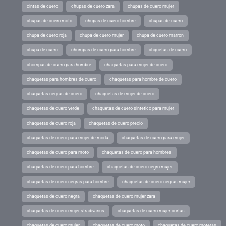
cintas de cuero
chupas de cuero zara
chupas de cuero mujer
chupas de cuero moto
chupas de cuero hombre
chupas de cuero
chupa de cuero roja
chupa de cuero mujer
chupa de cuero marron
chupa de cuero
chumpas de cuero para hombre
chquetas de cuero
chompas de cuero para hombre
chaquetas para mujer de cuero
chaquetas para hombres de cuero
chaquetas para hombre de cuero
chaquetas negras de cuero
chaquetas de mujer de cuero
chaquetas de cuero verde
chaquetas de cuero sintetico para mujer
chaquetas de cuero roja
chaquetas de cuero precio
chaquetas de cuero para mujer de moda
chaquetas de cuero para mujer
chaquetas de cuero para moto
chaquetas de cuero para hombres
chaquetas de cuero para hombre
chaquetas de cuero negro mujer
chaquetas de cuero negras para hombre
chaquetas de cuero negras mujer
chaquetas de cuero negra
chaquetas de cuero mujer zara
chaquetas de cuero mujer stradivarius
chaquetas de cuero mujer cortas
chaquetas de cuero mujer
chaquetas de cuero moto
chaquetas de cuero moteras