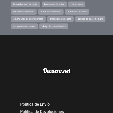
boina de cuero de mujer
boina cuero hombre
boina cuero
bandoleras de cuero
armaduras de cuero
armadura de cuero
americanas de cuero hombre
americanas de cuero
abrigos de cuero hombre
abrigo de cuero mujer
abrigo de cuero hombre
Decuero.net
Política de Envío
Política de Devoluciones