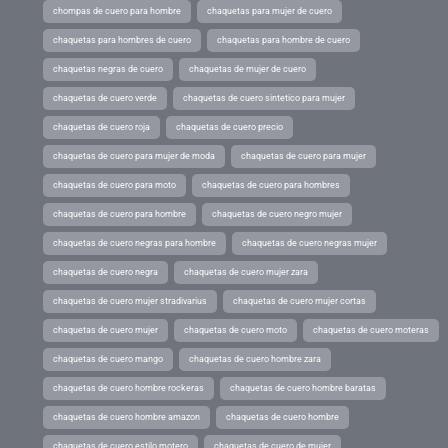
chompas de cuero para hombre
chaquetas para mujer de cuero
chaquetas para hombres de cuero
chaquetas para hombre de cuero
chaquetas negras de cuero
chaquetas de mujer de cuero
chaquetas de cuero verde
chaquetas de cuero sintetico para mujer
chaquetas de cuero roja
chaquetas de cuero precio
chaquetas de cuero para mujer de moda
chaquetas de cuero para mujer
chaquetas de cuero para moto
chaquetas de cuero para hombres
chaquetas de cuero para hombre
chaquetas de cuero negro mujer
chaquetas de cuero negras para hombre
chaquetas de cuero negras mujer
chaquetas de cuero negra
chaquetas de cuero mujer zara
chaquetas de cuero mujer stradivarius
chaquetas de cuero mujer cortas
chaquetas de cuero mujer
chaquetas de cuero moto
chaquetas de cuero moteras
chaquetas de cuero mango
chaquetas de cuero hombre zara
chaquetas de cuero hombre rockeras
chaquetas de cuero hombre baratas
chaquetas de cuero hombre amazon
chaquetas de cuero hombre
chaquetas de cuero estilo motero
chaquetas de cuero de mujer