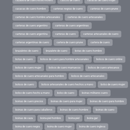
cazadora de cuero estilo motero
cascos de cuero
casacas de cuero mujer
casacas de cuero hombre
carteras negras de cuero
carteras de cuero prune
carteras de cuero hombre artesanales
carteras de cuero artesanales
carteras de cuero argentino
carteras de cuero argentinas
carteras de cuero argentina
carteras de cuero
carteras artesanales de cuero
carteras argentinas de cuero
cartera de cuero prune
cartera de cuero
brazaletes de cuero
brazalete de cuero
botas de cuero hombre
botas de cuero
bolsos de cuero para hombre artesanales
bolsos de cuero online
bolsos de cuero mujer
bolsos de cuero marruecos
bolsos de cuero artesanos
bolsos de cuero artesanales para hombre
bolsos de cuero artesanales
bolsos de cuero
bolsos artesanales de cuero hechos a mano
bolso de cuero mujer
bolso de cuero hecho a mano
bolso de cuero
boinas militares cuero
boinas de cuero precios
boinas de cuero para mujer
boinas de cuero para hombre
boinas de cuero para caballeros
boinas de cuero hombre
boinas de cuero
boinas de caza
boina piel hombre
boina piel
boina gar
boina de cuero negra
boina de cuero mujer
boina de cuero inglesa