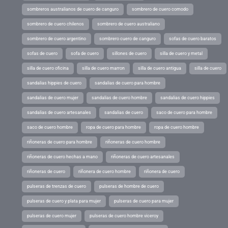
sombreros australianos de cuero de canguro
sombrero de cuero comodo
sombrero de cuero chilenos
sombrero de cuero australiano
sombrero de cuero argentino
sombrero cuero de canguro
sofas de cuero baratos
sofas de cuero
sofa de cuero
sillones de cuero
silla de cuero y metal
silla de cuero oficina
silla de cuero marron
silla de cuero antigua
silla de cuero
sandalias hippies de cuero
sandalias de cuero para hombre
sandalias de cuero mujer
sandalias de cuero hombre
sandalias de cuero hippies
sandalias de cuero artesanales
sandalias de cuero
saco de cuero para hombre
saco de cuero hombre
ropa de cuero para hombre
ropa de cuero hombre
riñoneras de cuero para hombre
riñoneras de cuero hombre
riñoneras de cuero hechas a mano
riñoneras de cuero artesanales
riñoneras de cuero
riñonera de cuero hombre
riñonera de cuero
pulseras de trenzas de cuero
pulseras de hombre de cuero
pulseras de cuero y plata para mujer
pulseras de cuero para mujer
pulseras de cuero mujer
pulseras de cuero hombre viceroy