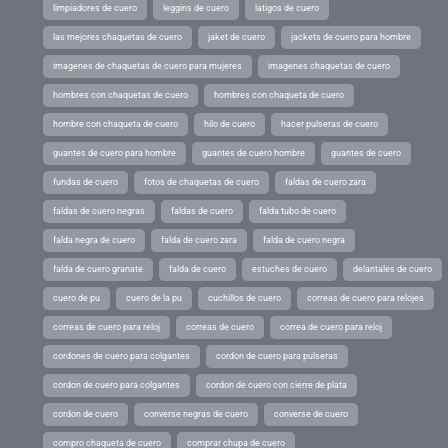
limpiadores de cuero
leggins de cuero
latigos de cuero
las mejores chaquetas de cuero
jaket de cuero
jackets de cuero para hombre
imagenes de chaquetas de cuero para mujeres
imagenes chaquetas de cuero
hombres con chaquetas de cuero
hombres con chaqueta de cuero
hombre con chaqueta de cuero
hilo de cuero
hacer pulseras de cuero
guantes de cuero para hombre
guantes de cuero hombre
guantes de cuero
fundas de cuero
fotos de chaquetas de cuero
faldas de cuero zara
faldas de cuero negras
faldas de cuero
falda tubo de cuero
falda negra de cuero
falda de cuero zara
falda de cuero negra
falda de cuero granate
falda de cuero
estuches de cuero
delantales de cuero
cuero de pu
cuero de la pu
cuchillos de cuero
correas de cuero para relojes
correas de cuero para reloj
correas de cuero
correa de cuero para reloj
cordones de cuero para colgantes
cordon de cuero para pulseras
cordon de cuero para colgantes
cordon de cuero con cierre de plata
cordon de cuero
converse negras de cuero
converse de cuero
compro chaqueta de cuero
comprar chupa de cuero