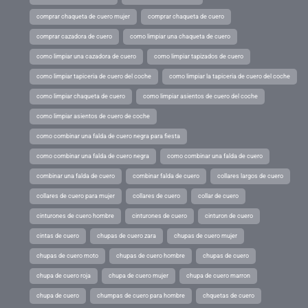
comprar chaqueta de cuero mujer
comprar chaqueta de cuero
comprar cazadora de cuero
como limpiar una chaqueta de cuero
como limpiar una cazadora de cuero
como limpiar tapizados de cuero
como limpiar tapiceria de cuero del coche
como limpiar la tapiceria de cuero del coche
como limpiar chaqueta de cuero
como limpiar asientos de cuero del coche
como limpiar asientos de cuero de coche
como combinar una falda de cuero negra para fiesta
como combinar una falda de cuero negra
como combinar una falda de cuero
combinar una falda de cuero
combinar falda de cuero
collares largos de cuero
collares de cuero para mujer
collares de cuero
collar de cuero
cinturones de cuero hombre
cinturones de cuero
cinturon de cuero
cintas de cuero
chupas de cuero zara
chupas de cuero mujer
chupas de cuero moto
chupas de cuero hombre
chupas de cuero
chupa de cuero roja
chupa de cuero mujer
chupa de cuero marron
chupa de cuero
chumpas de cuero para hombre
chquetas de cuero