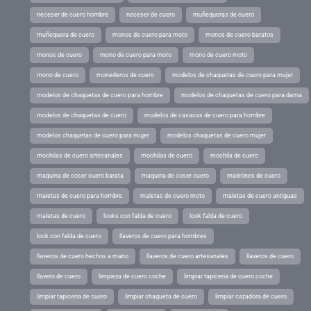
neceser de cuero hombre
neceser de cuero
muñequeras de cuero
muñequera de cuero
monos de cuero para moto
monos de cuero baratos
monos de cuero
mono de cuero para moto
mono de cuero moto
mono de cuero
monederos de cuero
modelos de chaquetas de cuero para mujer
modelos de chaquetas de cuero para hombre
modelos de chaquetas de cuero para dama
modelos de chaquetas de cuero
modelos de casacas de cuero para hombre
modelos chaquetas de cuero para mujer
modelos chaquetas de cuero mujer
mochilas de cuero artesanales
mochilas de cuero
mochila de cuero
maquina de coser cuero barata
maquina de coser cuero
maletines de cuero
maletas de cuero para hombre
maletas de cuero moto
maletas de cuero antiguas
maletas de cuero
looks con falda de cuero
look falda de cuero
look con falda de cuero
llaveros de cuero para hombres
llaveros de cuero hechos a mano
llaveros de cuero artesanales
llaveros de cuero
llavero de cuero
limpieza de cuero coche
limpiar tapiceria de cuero coche
limpiar tapiceria de cuero
limpiar chaqueta de cuero
limpiar cazadora de cuero