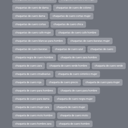
chaquetas de cuero de dama
chaquetas de cuero de colores
chaquetas de cuero dama
chaquetas de cuero cortas mujer
chaquetas de cuero cortas
chaquetas de cuero chica
chaquetas de cuero cafe mujer
chaquetas de cuero cafe hombre
chaquetas de cuero blancas para hombre
chaquetas de cuero baratas mujer
chaquetas de cuero baratas
chaquetas de cuero azul
chaquetas de cuero
chaqueta negra de cuero hombre
chaqueta de cuero zara hombre
chaqueta de cuero zara
chaqueta de cuero verde hombre
chaqueta de cuero verde
chaqueta de cuero stradivarius
chaqueta de cuero sintetico mujer
chaqueta de cuero roja
chaqueta de cuero precio
chaqueta de cuero para mujer
chaqueta de cuero para hombres
chaqueta de cuero para hombre
chaqueta de cuero para dama
chaqueta de cuero negra mujer
chaqueta de cuero mujer zara
chaqueta de cuero mujer
chaqueta de cuero moto hombre
chaqueta de cuero moto
chaqueta de cuero hombre zara
chaqueta de cuero hombre