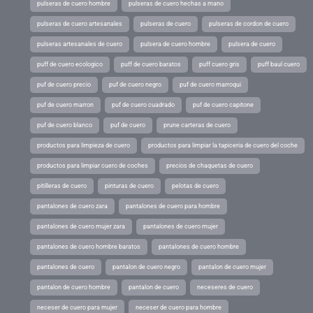
pulseras de cuero hombre
pulseras de cuero hechas a mano
pulseras de cuero artesanales
pulseras de cuero
pulseras de cordon de cuero
pulseras artesanales de cuero
pulsera de cuero hombre
pulsera de cuero
puff de cuero ecologico
puff de cuero baratos
puff cuero gris
puff baul cuero
puf de cuero precio
puf de cuero negro
puf de cuero marroqui
puf de cuero marron
puf de cuero cuadrado
puf de cuero capitone
puf de cuero blanco
puf de cuero
prune carteras de cuero
productos para limpieza de cuero
productos para limpiar la tapiceria de cuero del coche
productos para limpiar cuero de coches
precios de chaquetas de cuero
pitilleras de cuero
pinturas de cuero
pelotas de cuero
pantalones de cuero zara
pantalones de cuero para hombre
pantalones de cuero mujer zara
pantalones de cuero mujer
pantalones de cuero hombre baratos
pantalones de cuero hombre
pantalones de cuero
pantalon de cuero negro
pantalon de cuero mujer
pantalon de cuero hombre
pantalon de cuero
neceseres de cuero
neceser de cuero para mujer
neceser de cuero para hombre