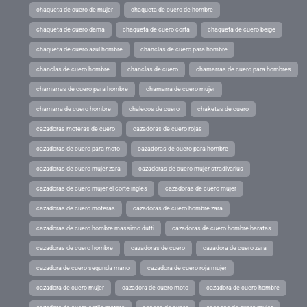
chaqueta de cuero de mujer
chaqueta de cuero de hombre
chaqueta de cuero dama
chaqueta de cuero corta
chaqueta de cuero beige
chaqueta de cuero azul hombre
chanclas de cuero para hombre
chanclas de cuero hombre
chanclas de cuero
chamarras de cuero para hombres
chamarras de cuero para hombre
chamarra de cuero mujer
chamarra de cuero hombre
chalecos de cuero
chaketas de cuero
cazadoras moteras de cuero
cazadoras de cuero rojas
cazadoras de cuero para moto
cazadoras de cuero para hombre
cazadoras de cuero mujer zara
cazadoras de cuero mujer stradivarius
cazadoras de cuero mujer el corte ingles
cazadoras de cuero mujer
cazadoras de cuero moteras
cazadoras de cuero hombre zara
cazadoras de cuero hombre massimo dutti
cazadoras de cuero hombre baratas
cazadoras de cuero hombre
cazadoras de cuero
cazadora de cuero zara
cazadora de cuero segunda mano
cazadora de cuero roja mujer
cazadora de cuero mujer
cazadora de cuero moto
cazadora de cuero hombre