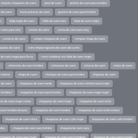
s mejores chaquetas de cuero
jaket de cuero
jackets de cuero para hombre
o de cuero
hacer pulseras de cuero
guantes de cuero para hombre
o
falda negra de cuero
falda de cuero zara
falda de cuero negra
 cuero para reloj
correas de cuero
correa de cuero para reloj
converse de cuero
compro chaqueta de cuero
comprar chupa de cuero
pizados de cuero
como limpiar tapiceria de cuero del coche
de cuero negra para fiesta
como combinar una falda de cuero negra
o
cinturones de cuero hombre
cinturones de cuero
cinturon de cuero
cintas de cuero
o marron
chupa de cuero
chumpas de cuero para hombre
chquetas de cuero
 de cuero
chaquetas de cuero verde
chaquetas de cuero sintetico para mujer
a hombres
chaquetas de cuero para hombre
chaquetas de cuero negro mujer
as de cuero mujer cortas
chaquetas de cuero mujer
chaquetas de cuero moto
 cuero hombre amazon
chaquetas de cuero hombre
chaquetas de cuero estilo motero
chaquetas de cuero chica
chaquetas de cuero cafe mujer
chaquetas de cuero cafe hombre
mbre
chaqueta de cuero zara hombre
chaqueta de cuero zara
chaqueta de cuero para mujer
chaqueta de cuero para hombres
chaqueta de cuero para hombre