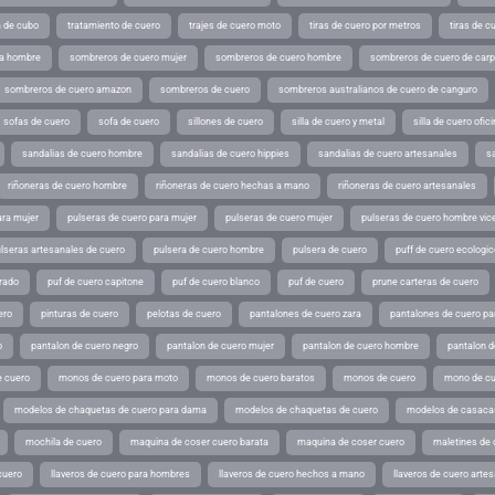
a de cubo
tratamiento de cuero
trajes de cuero moto
tiras de cuero por metros
tiras de c
ra hombre
sombreros de cuero mujer
sombreros de cuero hombre
sombreros de cuero de car
sombreros de cuero amazon
sombreros de cuero
sombreros australianos de cuero de canguro
sofas de cuero
sofa de cuero
sillones de cuero
silla de cuero y metal
silla de cuero ofic
sandalias de cuero hombre
sandalias de cuero hippies
sandalias de cuero artesanales
s
riñoneras de cuero hombre
riñoneras de cuero hechas a mano
riñoneras de cuero artesanales
ara mujer
pulseras de cuero para mujer
pulseras de cuero mujer
pulseras de cuero hombre vic
lseras artesanales de cuero
pulsera de cuero hombre
pulsera de cuero
puff de cuero ecologic
rado
puf de cuero capitone
puf de cuero blanco
puf de cuero
prune carteras de cuero
ero
pinturas de cuero
pelotas de cuero
pantalones de cuero zara
pantalones de cuero p
o
pantalon de cuero negro
pantalon de cuero mujer
pantalon de cuero hombre
pantalon d
 cuero
monos de cuero para moto
monos de cuero baratos
monos de cuero
mono de cu
modelos de chaquetas de cuero para dama
modelos de chaquetas de cuero
modelos de casaca
mochila de cuero
maquina de coser cuero barata
maquina de coser cuero
maletines de 
cuero
llaveros de cuero para hombres
llaveros de cuero hechos a mano
llaveros de cuero arte