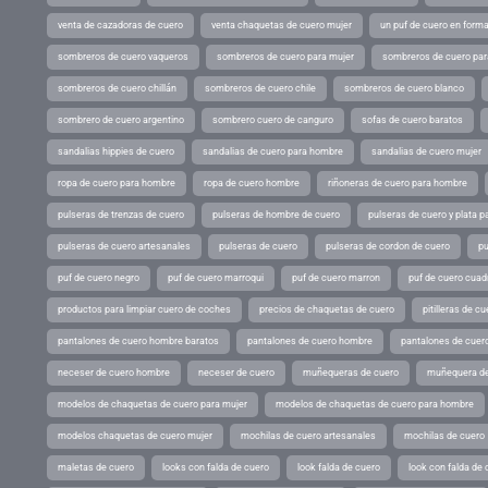
venta de cazadoras de cuero
venta chaquetas de cuero mujer
un puf de cuero en form
sombreros de cuero vaqueros
sombreros de cuero para mujer
sombreros de cuero pa
sombreros de cuero chillán
sombreros de cuero chile
sombreros de cuero blanco
sombrero de cuero argentino
sombrero cuero de canguro
sofas de cuero baratos
sandalias hippies de cuero
sandalias de cuero para hombre
sandalias de cuero mujer
ropa de cuero para hombre
ropa de cuero hombre
riñoneras de cuero para hombre
pulseras de trenzas de cuero
pulseras de hombre de cuero
pulseras de cuero y plata p
pulseras de cuero artesanales
pulseras de cuero
pulseras de cordon de cuero
pu
puf de cuero negro
puf de cuero marroqui
puf de cuero marron
puf de cuero cuad
productos para limpiar cuero de coches
precios de chaquetas de cuero
pitilleras de cu
pantalones de cuero hombre baratos
pantalones de cuero hombre
pantalones de cuer
neceser de cuero hombre
neceser de cuero
muñequeras de cuero
muñequera de
modelos de chaquetas de cuero para mujer
modelos de chaquetas de cuero para hombre
modelos chaquetas de cuero mujer
mochilas de cuero artesanales
mochilas de cuero
maletas de cuero
looks con falda de cuero
look falda de cuero
look con falda de 