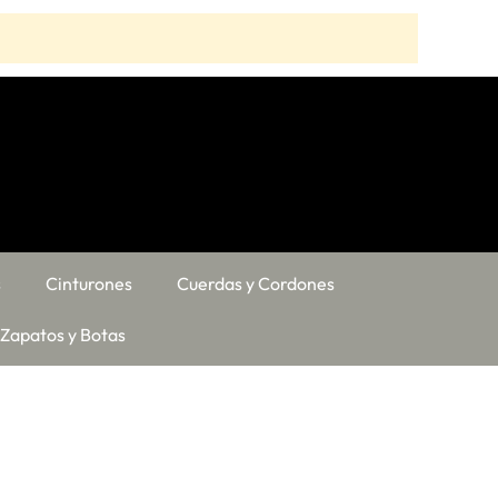
s
Cinturones
Cuerdas y Cordones
Zapatos y Botas