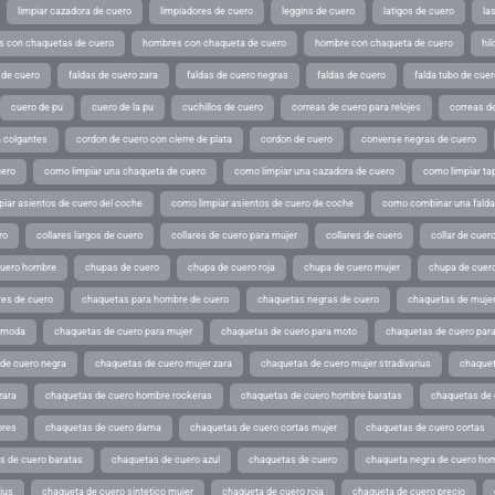
limpiar cazadora de cuero
limpiadores de cuero
leggins de cuero
latigos de cuero
la
 con chaquetas de cuero
hombres con chaqueta de cuero
hombre con chaqueta de cuero
hil
 de cuero
faldas de cuero zara
faldas de cuero negras
faldas de cuero
falda tubo de cuer
cuero de pu
cuero de la pu
cuchillos de cuero
correas de cuero para relojes
correas de
a colgantes
cordon de cuero con cierre de plata
cordon de cuero
converse negras de cuero
uero
como limpiar una chaqueta de cuero
como limpiar una cazadora de cuero
como limpiar ta
iar asientos de cuero del coche
como limpiar asientos de cuero de coche
como combinar una falda 
ro
collares largos de cuero
collares de cuero para mujer
collares de cuero
collar de cuer
cuero hombre
chupas de cuero
chupa de cuero roja
chupa de cuero mujer
chupa de cuer
es de cuero
chaquetas para hombre de cuero
chaquetas negras de cuero
chaquetas de mujer
e moda
chaquetas de cuero para mujer
chaquetas de cuero para moto
chaquetas de cuero par
de cuero negra
chaquetas de cuero mujer zara
chaquetas de cuero mujer stradivarius
chaquet
zara
chaquetas de cuero hombre rockeras
chaquetas de cuero hombre baratas
chaquetas de
ores
chaquetas de cuero dama
chaquetas de cuero cortas mujer
chaquetas de cuero cortas
s de cuero baratas
chaquetas de cuero azul
chaquetas de cuero
chaqueta negra de cuero ho
ius
chaqueta de cuero sintetico mujer
chaqueta de cuero roja
chaqueta de cuero precio