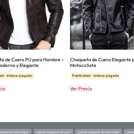
a de Cuero PU para Hombre –
Chaqueta de Cuero Elegante 
Moderno y Elegante
Motociclista
ad · enlace pagado
Publicidad · enlace pagado
cio
Ver Precio
converse de cuero negras
zalando chaquetas de cuero
zalando cazadoras de cuero mujer
volan