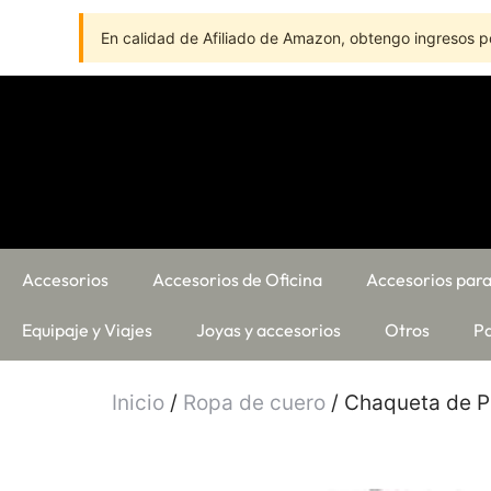
En calidad de Afiliado de Amazon, obtengo ingresos po
Accesorios
Accesorios de Oficina
Accesorios para
Equipaje y Viajes
Joyas y accesorios
Otros
Pa
Inicio
/
Ropa de cuero
/ Chaqueta de Pi