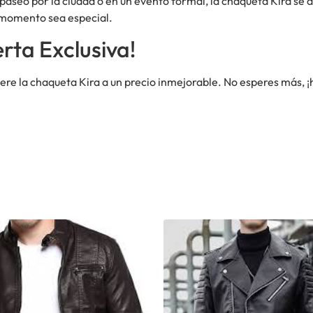
n paseo por la ciudad o en un evento formal, la chaqueta Kira se
 momento sea especial.
rta Exclusiva!
ere la chaqueta Kira a un precio inmejorable. No esperes más, ¡ha