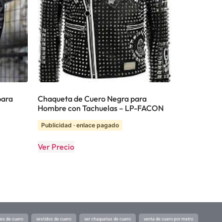
para
Chaqueta de Cuero Negra para
Hombre con Tachuelas – LP-FACON
Publicidad · enlace pagado
Ver Precio
tes de cuero
vestidos de cuero
ver chaquetas de cuero
venta de cuero por metro