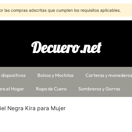
r las compras adscritas que cumplen los requisitos aplicables.
Decuero.net
 dispositivos
Bolsos y Mochilas
Carteras y monedero
ra el Hogar
Ropa de Cuero
Sombreros y Gorras
el Negra Kira para Mujer