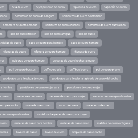
uero
tela de cuero
tejer pulseras de cuero
tapicerias de cuero
tapicería de cuero
pincho
sombreros de cuero de canguro
sombreros de cuero colombiano
sombrero de cuero comodo
sombrero de cuero chilenos
sombrero de cuero australiano
ina
silla de cuero marron
silla de cuero antigua
silla de cuero
andalias de cuero
saco de cuero para hombre
saco de cuero hombre
riñoneras de cuero
riñonera de cuero hombre
riñonera de cuero
eroy
pulseras de cuero hombre
pulseras de cuero hechas a mano
o
puff de cuero baratos
puff cuero gris
puff baul cuero
puf de cuero precio
productos para limpieza de cuero
productos para limpiar la tapiceria de cuero del coche
ara hombre
pantalones de cuero mujer zara
pantalones de cuero mujer
e cuero
neceseres de cuero
neceser de cuero para mujer
neceser de cuero para hombre
ero para moto
mono de cuero moto
mono de cuero
monederos de cuero
s de cuero para hombre
modelos chaquetas de cuero para mujer
cuero
maletas de cuero para hombre
maletas de cuero moto
maletas de cuero antiguas
sanales
llaveros de cuero
llavero de cuero
limpieza de cuero coche