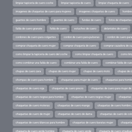
limpiar tapiceria de cuero coche
limpiar tapiceria de cuero
limpiar chaqueta de cuero
imagenes de chaquetas de cuero para mujeres
imagenes chaquetas de cuero
hombres
guantes de cuero hombre
guantes de cuero
fundas de cuero
fotos de chaquetas
falda de cuero granate
falda de cuero
estuches de cuero
delantales de cuero
cordones de cuero para colgantes
cordon de cuero para pulseras
cordon de cuero par
comprar chaqueta de cuero mujer
comprar chaqueta de cuero
comprar cazadora de c
como limpiar la tapiceria de cuero del coche
como limpiar chaqueta de cuero
como limp
como combinar una falda de cuero
combinar una falda de cuero
combinar falda de cue
chupas de cuero zara
chupas de cuero mujer
chupas de cuero moto
chupas de 
chompas de cuero para hombre
chaquetas para mujer de cuero
chaquetas para hombr
chaquetas de cuero roja
chaquetas de cuero precio
chaquetas de cuero para mujer d
chaquetas de cuero negras para hombre
chaquetas de cuero negras mujer
chaquetas 
chaquetas de cuero moteras
chaquetas de cuero mango
chaquetas de cuero hombre 
chaquetas de cuero de mujer
chaquetas de cuero de dama
chaquetas de cuero de col
chaquetas de cuero blancas para hombre
chaquetas de cuero baratas mujer
chaqueta
chaqueta de cuero verde hombre
chaqueta de cuero verde
chaqueta de cuero stradivar