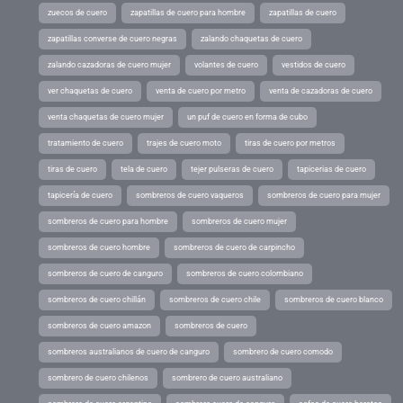
zuecos de cuero
zapatillas de cuero para hombre
zapatillas de cuero
zapatillas converse de cuero negras
zalando chaquetas de cuero
zalando cazadoras de cuero mujer
volantes de cuero
vestidos de cuero
ver chaquetas de cuero
venta de cuero por metro
venta de cazadoras de cuero
venta chaquetas de cuero mujer
un puf de cuero en forma de cubo
tratamiento de cuero
trajes de cuero moto
tiras de cuero por metros
tiras de cuero
tela de cuero
tejer pulseras de cuero
tapicerias de cuero
tapicería de cuero
sombreros de cuero vaqueros
sombreros de cuero para mujer
sombreros de cuero para hombre
sombreros de cuero mujer
sombreros de cuero hombre
sombreros de cuero de carpincho
sombreros de cuero de canguro
sombreros de cuero colombiano
sombreros de cuero chillán
sombreros de cuero chile
sombreros de cuero blanco
sombreros de cuero amazon
sombreros de cuero
sombreros australianos de cuero de canguro
sombrero de cuero comodo
sombrero de cuero chilenos
sombrero de cuero australiano