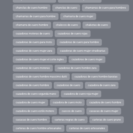
chanclas de cuero hombre
chanclas de cuero
chamarras de cuero para hombres
chamarras de cuero para hombre
chamarra de cuero mujer
chamarra de cuero hombre
chalecos de cuero
chaketas de cuero
cazadoras moteras de cuero
cazadoras de cuero rojas
cazadoras de cuero para moto
cazadoras de cuero para hombre
cazadoras de cuero mujer zara
cazadoras de cuero mujer stradivarius
cazadoras de cuero mujer el corte ingles
cazadoras de cuero mujer
cazadoras de cuero moteras
cazadoras de cuero hombre zara
cazadoras de cuero hombre massimo dutti
cazadoras de cuero hombre baratas
cazadoras de cuero hombre
cazadoras de cuero
cazadora de cuero zara
cazadora de cuero segunda mano
cazadora de cuero roja mujer
cazadora de cuero mujer
cazadora de cuero moto
cazadora de cuero hombre
cazadora de cuero estilo motero
cascos de cuero
casacas de cuero mujer
casacas de cuero hombre
carteras negras de cuero
carteras de cuero prune
carteras de cuero hombre artesanales
carteras de cuero artesanales