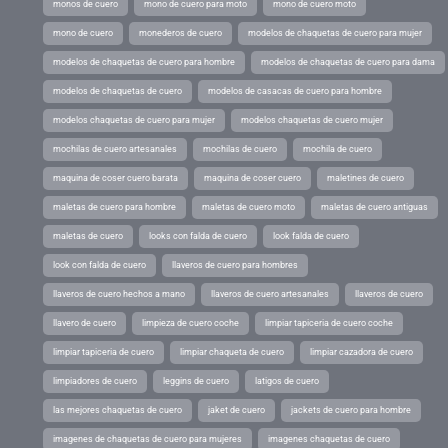
monos de cuero
mono de cuero para moto
mono de cuero moto
mono de cuero
monederos de cuero
modelos de chaquetas de cuero para mujer
modelos de chaquetas de cuero para hombre
modelos de chaquetas de cuero para dama
modelos de chaquetas de cuero
modelos de casacas de cuero para hombre
modelos chaquetas de cuero para mujer
modelos chaquetas de cuero mujer
mochilas de cuero artesanales
mochilas de cuero
mochila de cuero
maquina de coser cuero barata
maquina de coser cuero
maletines de cuero
maletas de cuero para hombre
maletas de cuero moto
maletas de cuero antiguas
maletas de cuero
looks con falda de cuero
look falda de cuero
look con falda de cuero
llaveros de cuero para hombres
llaveros de cuero hechos a mano
llaveros de cuero artesanales
llaveros de cuero
llavero de cuero
limpieza de cuero coche
limpiar tapiceria de cuero coche
limpiar tapiceria de cuero
limpiar chaqueta de cuero
limpiar cazadora de cuero
limpiadores de cuero
leggins de cuero
latigos de cuero
las mejores chaquetas de cuero
jaket de cuero
jackets de cuero para hombre
imagenes de chaquetas de cuero para mujeres
imagenes chaquetas de cuero