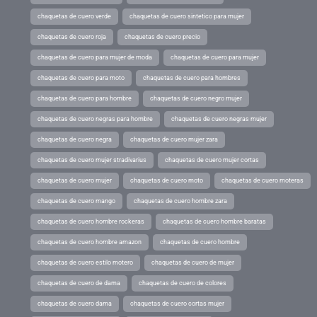
chaquetas de cuero verde
chaquetas de cuero sintetico para mujer
chaquetas de cuero roja
chaquetas de cuero precio
chaquetas de cuero para mujer de moda
chaquetas de cuero para mujer
chaquetas de cuero para moto
chaquetas de cuero para hombres
chaquetas de cuero para hombre
chaquetas de cuero negro mujer
chaquetas de cuero negras para hombre
chaquetas de cuero negras mujer
chaquetas de cuero negra
chaquetas de cuero mujer zara
chaquetas de cuero mujer stradivarius
chaquetas de cuero mujer cortas
chaquetas de cuero mujer
chaquetas de cuero moto
chaquetas de cuero moteras
chaquetas de cuero mango
chaquetas de cuero hombre zara
chaquetas de cuero hombre rockeras
chaquetas de cuero hombre baratas
chaquetas de cuero hombre amazon
chaquetas de cuero hombre
chaquetas de cuero estilo motero
chaquetas de cuero de mujer
chaquetas de cuero de dama
chaquetas de cuero de colores
chaquetas de cuero dama
chaquetas de cuero cortas mujer