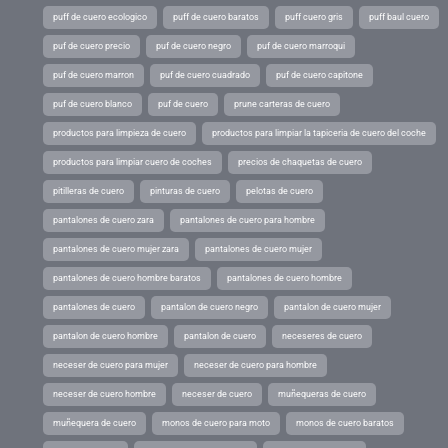
puff de cuero ecologico
puff de cuero baratos
puff cuero gris
puff baul cuero
puf de cuero precio
puf de cuero negro
puf de cuero marroqui
puf de cuero marron
puf de cuero cuadrado
puf de cuero capitone
puf de cuero blanco
puf de cuero
prune carteras de cuero
productos para limpieza de cuero
productos para limpiar la tapiceria de cuero del coche
productos para limpiar cuero de coches
precios de chaquetas de cuero
pitilleras de cuero
pinturas de cuero
pelotas de cuero
pantalones de cuero zara
pantalones de cuero para hombre
pantalones de cuero mujer zara
pantalones de cuero mujer
pantalones de cuero hombre baratos
pantalones de cuero hombre
pantalones de cuero
pantalon de cuero negro
pantalon de cuero mujer
pantalon de cuero hombre
pantalon de cuero
neceseres de cuero
neceser de cuero para mujer
neceser de cuero para hombre
neceser de cuero hombre
neceser de cuero
muñequeras de cuero
muñequera de cuero
monos de cuero para moto
monos de cuero baratos