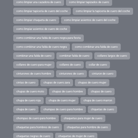
como limpiar una cazadora de cuero
como limpiar tapizados de cuero
como limpiar tapiceria de cuero del coche
como limpiar la tapiceria de cuero del coche
como limpiar chaqueta de cuero
como limpiar asientos de cuero del coche
como limpiar asientos de cuero de coche
como combinar una falda de cuero negra para fiesta
como combinar una falda de cuero negra
como combinar una falda de cuero
combinar una falda de cuero
combinar falda de cuero
collares largos de cuero
collares de cuero para mujer
collares de cuero
collar de cuero
cinturones de cuero hombre
cinturones de cuero
cinturon de cuero
cintas de cuero
chupas de cuero zara
chupas de cuero mujer
chupas de cuero moto
chupas de cuero hombre
chupas de cuero
chupa de cuero roja
chupa de cuero mujer
chupa de cuero marron
chupa de cuero
chumpas de cuero para hombre
chquetas de cuero
chompas de cuero para hombre
chaquetas para mujer de cuero
chaquetas para hombres de cuero
chaquetas para hombre de cuero
chaquetas negras de cuero
chaquetas de mujer de cuero