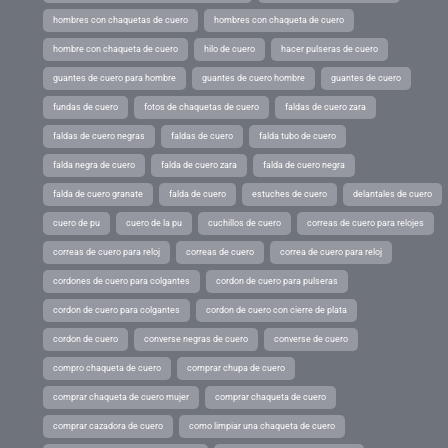
hombres con chaquetas de cuero
hombres con chaqueta de cuero
hombre con chaqueta de cuero
hilo de cuero
hacer pulseras de cuero
guantes de cuero para hombre
guantes de cuero hombre
guantes de cuero
fundas de cuero
fotos de chaquetas de cuero
faldas de cuero zara
faldas de cuero negras
faldas de cuero
falda tubo de cuero
falda negra de cuero
falda de cuero zara
falda de cuero negra
falda de cuero granate
falda de cuero
estuches de cuero
delantales de cuero
cuero de pu
cuero de la pu
cuchillos de cuero
correas de cuero para relojes
correas de cuero para reloj
correas de cuero
correa de cuero para reloj
cordones de cuero para colgantes
cordon de cuero para pulseras
cordon de cuero para colgantes
cordon de cuero con cierre de plata
cordon de cuero
converse negras de cuero
converse de cuero
compro chaqueta de cuero
comprar chupa de cuero
comprar chaqueta de cuero mujer
comprar chaqueta de cuero
comprar cazadora de cuero
como limpiar una chaqueta de cuero