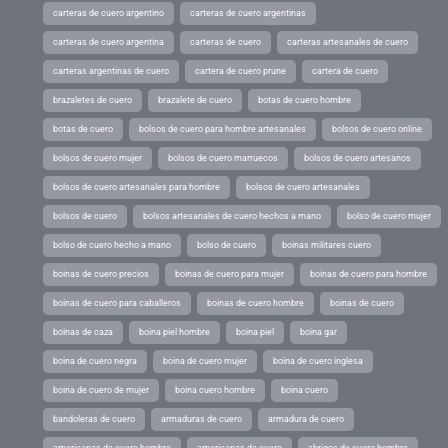
carteras de cuero argentino
carteras de cuero argentinas
carteras de cuero argentina
carteras de cuero
carteras artesanales de cuero
carteras argentinas de cuero
cartera de cuero prune
cartera de cuero
brazaletes de cuero
brazalete de cuero
botas de cuero hombre
botas de cuero
bolsos de cuero para hombre artesanales
bolsos de cuero online
bolsos de cuero mujer
bolsos de cuero marruecos
bolsos de cuero artesanos
bolsos de cuero artesanales para hombre
bolsos de cuero artesanales
bolsos de cuero
bolsos artesanales de cuero hechos a mano
bolso de cuero mujer
bolso de cuero hecho a mano
bolso de cuero
boinas militares cuero
boinas de cuero precios
boinas de cuero para mujer
boinas de cuero para hombre
boinas de cuero para caballeros
boinas de cuero hombre
boinas de cuero
boinas de caza
boina piel hombre
boina piel
boina gar
boina de cuero negra
boina de cuero mujer
boina de cuero inglesa
boina de cuero de mujer
boina cuero hombre
boina cuero
bandoleras de cuero
armaduras de cuero
armadura de cuero
americanas de cuero hombre
americanas de cuero
abrigos de cuero hombre