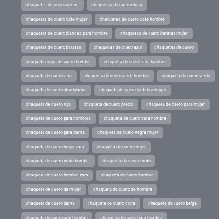
chaquetas de cuero cortas
chaquetas de cuero chica
chaquetas de cuero cafe mujer
chaquetas de cuero cafe hombre
chaquetas de cuero blancas para hombre
chaquetas de cuero baratas mujer
chaquetas de cuero baratas
chaquetas de cuero azul
chaquetas de cuero
chaqueta negra de cuero hombre
chaqueta de cuero zara hombre
chaqueta de cuero zara
chaqueta de cuero verde hombre
chaqueta de cuero verde
chaqueta de cuero stradivarius
chaqueta de cuero sintetico mujer
chaqueta de cuero roja
chaqueta de cuero precio
chaqueta de cuero para mujer
chaqueta de cuero para hombres
chaqueta de cuero para hombre
chaqueta de cuero para dama
chaqueta de cuero negra mujer
chaqueta de cuero mujer zara
chaqueta de cuero mujer
chaqueta de cuero moto hombre
chaqueta de cuero moto
chaqueta de cuero hombre zara
chaqueta de cuero hombre
chaqueta de cuero de mujer
chaqueta de cuero de hombre
chaqueta de cuero dama
chaqueta de cuero corta
chaqueta de cuero beige
chaqueta de cuero azul hombre
chanclas de cuero para hombre