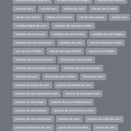
sombrero de cuero argentino
sombrero cuero de canguro
sofas de cuero baratos
sofas de cuero
sofa de cuero
sillones de cuero
silla de cuero y metal
silla de cuero oficina
silla de cuero marron
silla de cuero antigua
silla de cuero
sandalias hippies de cuero
sandalias de cuero para hombre
sandalias de cuero mujer
sandalias de cuero hombre
sandalias de cuero hippies
sandalias de cuero artesanales
sandalias de cuero
saco de cuero para hombre
saco de cuero hombre
ropa de cuero para hombre
ropa de cuero hombre
riñoneras de cuero para hombre
riñoneras de cuero hombre
riñoneras de cuero hechas a mano
riñoneras de cuero artesanales
riñoneras de cuero
riñonera de cuero hombre
riñonera de cuero
pulseras de trenzas de cuero
pulseras de hombre de cuero
pulseras de cuero y plata para mujer
pulseras de cuero para mujer
pulseras de cuero mujer
pulseras de cuero hombre viceroy
pulseras de cuero hombre
pulseras de cuero hechas a mano
pulseras de cuero artesanales
pulseras de cuero
pulseras de cordon de cuero
pulseras artesanales de cuero
pulsera de cuero hombre
pulsera de cuero